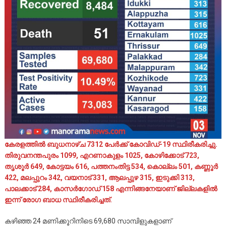
കേരളത്തില്‍ ബുധനാഴ്ച 7312 പേര്‍ക്ക് കോവിഡ്-19 സ്ഥിരീകരിച്ചു.
തിരുവനന്തപുരം 1099, എറണാകുളം 1025, കോഴിക്കോട് 723,
തൃശൂര്‍ 649, കോട്ടയം 616, പത്തനംതിട്ട 534, കൊല്ലം 501, കണ്ണൂര്‍
422, മലപ്പുറം 342, വയനാട് 331, ആലപ്പുഴ 315, ഇടുക്കി 313,
പാലക്കാട് 284, കാസര്‍ഗോഡ് 158 എന്നിങ്ങനേയാണ് ജില്ലകളില്‍
ഇന്ന് രോഗ ബാധ സ്ഥിരീകരിച്ചത്.
കഴിഞ്ഞ 24 മണിക്കൂറിനിടെ 69,680 സാമ്പിളുകളാണ്