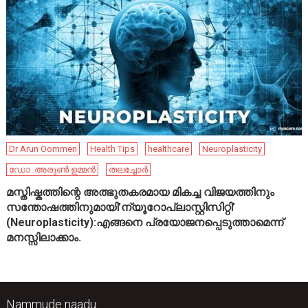
Dr Arun Oommen
Health Tips
healthcare
Neuroplasticity
ഡോ .അരുൺ ഉമ്മൻ
തലച്ചോർ
മസ്തിഷ്കത്തിന്റെ അത്ഭുതകരമായ മികച്ച വിജയത്തിനും
സന്തോഷത്തിനുമായി’ന്യൂറോപ്ലാസ്റ്റിസിറ്റി’
(Neuroplasticity):എങ്ങനെ പ്രയോജനപ്പെടുത്താമെന്ന്
മനസ്സിലാക്കാം.
Nammude naadu