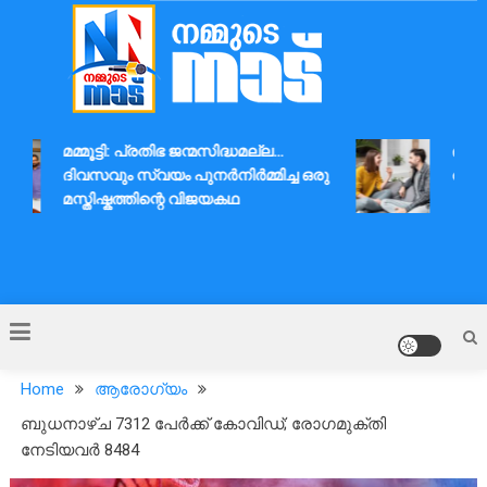
Skip
to
content
Nammude Naadu
മമ്മൂട്ടി: പ്രതിഭ ജന്മസിദ്ധമല്ല…
ദാമ്പത
ദിവസവും സ്വയം പുനർനിർമ്മിച്ച ഒരു
ആശയവി
മസ്തിഷ്കത്തിന്റെ വിജയകഥ
Home
ആരോഗ്യം
ബുധനാഴ്ച 7312 പേര്‍ക്ക് കോവിഡ്; രോഗമുക്തി
നേടിയവര്‍ 8484