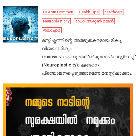
Dr Arun Oommen
Health Tips
healthcare
Neuroplasticity
ഡോ .അരുൺ ഉമ്മൻ
തലച്ചോർ
മസ്തിഷ്കത്തിന്റെ അത്ഭുതകരമായ മികച്ച
വിജയത്തിനും
സന്തോഷത്തിനുമായി’ന്യൂറോപ്ലാസ്റ്റിസിറ്റി’
(Neuroplasticity):എങ്ങനെ
പ്രയോജനപ്പെടുത്താമെന്ന് മനസ്സിലാക്കാം.