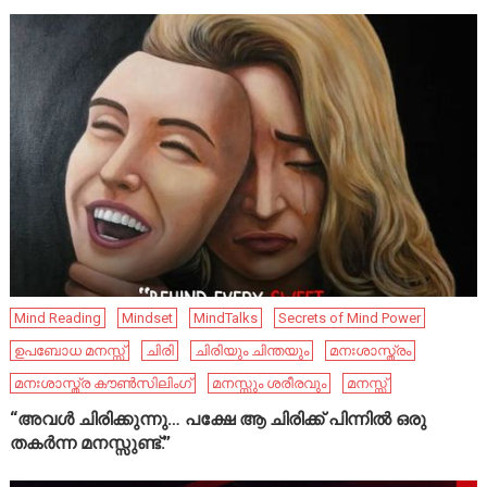
Mind Reading
Mindset
MindTalks
Secrets of Mind Power
ഉപബോധ മനസ്സ്
ചിരി
ചിരിയും ചിന്തയും
മനഃശാസ്ത്രം
മനഃശാസ്ത്ര കൗൺസിലിംഗ്
മനസ്സും ശരീരവും
മനസ്സ്
“അവൾ ചിരിക്കുന്നു… പക്ഷേ ആ ചിരിക്ക് പിന്നിൽ ഒരു
തകർന്ന മനസ്സുണ്ട്.”