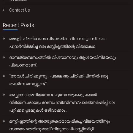
Contact Us
Recent Posts
മമ്മൂട്ടി: പ്രതിഭ ജന്മസിദ്ധമല്ല… ദിവസവും സ്വയം
പുനർനിർമ്മിച്ച ഒരു മസ്തിഷ്കത്തിന്റെ വിജയകഥ
ദാമ്പത്യബന്ധത്തിൽ വിശ്വാസവും ആശയവിനിമയവും
പ്രധാനമാണ്.
“അവൾ ചിരിക്കുന്നു… പക്ഷേ ആ ചിരിക്ക് പിന്നിൽ ഒരു
തകർന്ന മനസ്സുണ്ട്.”
അച്ഛനോ അനിയനോ ചേട്ടനോ ആകട്ടെ, കരാർ
നിർബന്ധമായും വേണം |ബിസിനസ് പാർട്ണർഷിപ്പിലെ
പറ്റിക്കപ്പെടലുകൾ ഒഴിവാക്കാം..
മസ്തിഷ്കത്തിന്റെ അത്ഭുതകരമായ മികച്ച വിജയത്തിനും
സന്തോഷത്തിനുമായി’ന്യൂറോപ്ലാസ്റ്റിസിറ്റി’