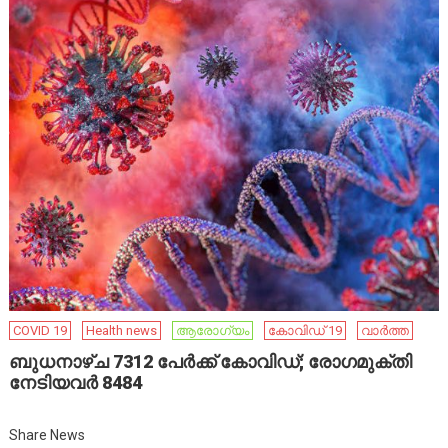
COVID 19
Health news
ആരോഗ്യം
കോവിഡ് 19
വാർത്ത
ബുധനാഴ്ച 7312 പേര്‍ക്ക് കോവിഡ്; രോഗമുക്തി
നേടിയവര്‍ 8484
Share News