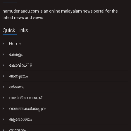
namudenaadu.com is an online malayalam news portal for the
latest news and views.
Quick Links
Home
കേരളം
കോവിഡ് 19
അനുഭവം
ദർശനം
നാടിൻ്റെ നന്മക്ക്
വാർത്തകൾക്കപ്പുറം
ആരോഗ്യം
സന്ദേശം