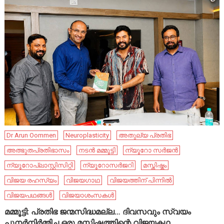
Dr Arun Oommen
Neuroplasticity
അതുല്യ പ്രതിഭ
അത്ഭുതപ്രതിഭാസം
നടൻ മമ്മൂട്ടി
ന്യൂറോ സർജൻ
ന്യൂറോപ്ലാസ്റ്റിസിറ്റി
ന്യൂറോസർജറി
മസ്തിഷ്കം
വിജയ രഹസ്യം
വിജയഗാഥ
വിജയത്തിന് പിന്നിൽ
വിജയപഥങ്ങൾ
വിജയാശംസകൾ
മമ്മൂട്ടി: പ്രതിഭ ജന്മസിദ്ധമല്ല… ദിവസവും സ്വയം
പുനർനിർമ്മിച്ച ഒരു മസ്തിഷ്കത്തിന്റെ വിജയകഥ