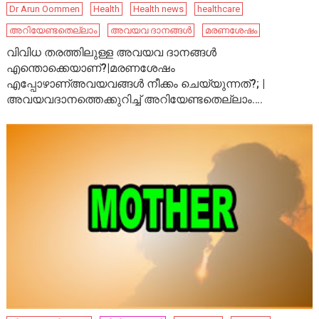
Dr Arun Oommen
Health
Health news
healthcare
അറിയേണ്ടതെല്ലാം
അവയവ ദാനങ്ങൾ
മരണശേഷം
വിവിധ തരത്തിലുള്ള അവയവ ദാനങ്ങൾ
എന്തൊക്കെയാണ്?|മരണശേഷം
എപ്പോഴാണ്അവയവങ്ങൾ നീക്കം ചെയ്യുന്നത്?; |
അവയവദാനത്തെക്കുറിച്ച് അറിയേണ്ടതെല്ലാം….