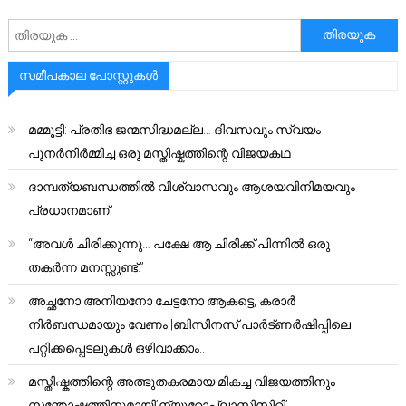
അനേഷിക്കുക
സമീപകാല പോസ്റ്റുകൾ
മമ്മൂട്ടി: പ്രതിഭ ജന്മസിദ്ധമല്ല… ദിവസവും സ്വയം
പുനർനിർമ്മിച്ച ഒരു മസ്തിഷ്കത്തിന്റെ വിജയകഥ
ദാമ്പത്യബന്ധത്തിൽ വിശ്വാസവും ആശയവിനിമയവും
പ്രധാനമാണ്.
“അവൾ ചിരിക്കുന്നു… പക്ഷേ ആ ചിരിക്ക് പിന്നിൽ ഒരു
തകർന്ന മനസ്സുണ്ട്.”
അച്ഛനോ അനിയനോ ചേട്ടനോ ആകട്ടെ, കരാർ
നിർബന്ധമായും വേണം |ബിസിനസ് പാർട്ണർഷിപ്പിലെ
പറ്റിക്കപ്പെടലുകൾ ഒഴിവാക്കാം..
മസ്തിഷ്കത്തിന്റെ അത്ഭുതകരമായ മികച്ച വിജയത്തിനും
സന്തോഷത്തിനുമായി’ന്യൂറോപ്ലാസ്റ്റിസിറ്റി’