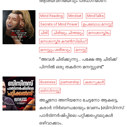
ആശയവിനിമയവും പ്രധാനമാണ്.
Mind Reading
Mindset
MindTalks
Secrets of Mind Power
ഉപബോധ മനസ്സ്
ചിരി
ചിരിയും ചിന്തയും
മനഃശാസ്ത്രം
മനഃശാസ്ത്ര കൗൺസിലിംഗ്
മനസ്സും ശരീരവും
മനസ്സ്
“അവൾ ചിരിക്കുന്നു… പക്ഷേ ആ ചിരിക്ക്
പിന്നിൽ ഒരു തകർന്ന മനസ്സുണ്ട്.”
Business
partnership
കരാറുകൾ
ബിസിനസ്സ്
അച്ഛനോ അനിയനോ ചേട്ടനോ ആകട്ടെ,
കരാർ നിർബന്ധമായും വേണം |ബിസിനസ്
പാർട്ണർഷിപ്പിലെ പറ്റിക്കപ്പെടലുകൾ
ഒഴിവാക്കാം..