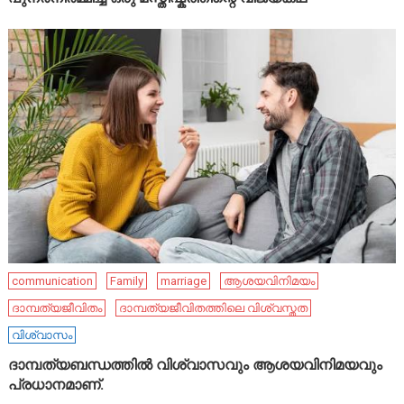
communication
Family
marriage
ആശയവിനിമയം
ദാമ്പത്യജീവിതം
ദാമ്പത്യജീവിതത്തിലെ വിശ്വസ്തത
വിശ്വാസം
ദാമ്പത്യബന്ധത്തിൽ വിശ്വാസവും ആശയവിനിമയവും
പ്രധാനമാണ്.