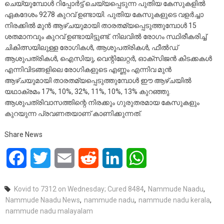
ചെയ്യുമ്പോള്‍ റിപ്പോര്‍ട്ട് ചെയ്യപ്പെടുന്ന പുതിയ കേസുകളില്‍
ഏകദേശം 9278 കുറവ് ഉണ്ടായി. പുതിയ കേസുകളുടെ വളര്‍ച്ചാ
നിരക്കില്‍ മുന്‍ ആഴ്ചയുമായി താരതമ്യപ്പെടുത്തുമ്പോള്‍ 15
ശതമാനവും കുറവ് ഉണ്ടായിട്ടുണ്ട്. നിലവില്‍ രോഗം സ്ഥിരീകരിച്ച്
ചികിത്സയിലുള്ള രോഗികള്‍, ആശുപത്രികള്‍, ഫീല്‍ഡ്
ആശുപത്രികള്‍, ഐസിയു, വെന്റിലേറ്റര്‍, ഓക്‌സിജന്‍ കിടക്കകള്‍
എന്നിവിടങ്ങളിലെ രോഗികളുടെ എണ്ണം എന്നിവ മുന്‍
ആഴ്ചയുമായി താരതമ്യപ്പെടുത്തുമ്പോള്‍ ഈ ആഴ്ചയില്‍
യഥാക്രമം 17%, 10%, 32%, 11%, 10%, 13% കുറഞ്ഞു.
ആശുപത്രിവാസത്തിന്റെ നിരക്കും ഗുരുതരമായ കേസുകളും
കുറയുന്ന പ്രവണതയാണ് കാണിക്കുന്നത്.
Share News
Facebook
Twitter
Email
Reddit
LinkedIn
WhatsApp
Kovid to 7312 on Wednesday; Cured 8484
,
Nammude Naadu
,
Nammude Naadu News
,
nammude nadu
,
nammude nadu kerala
,
nammude nadu malayalam