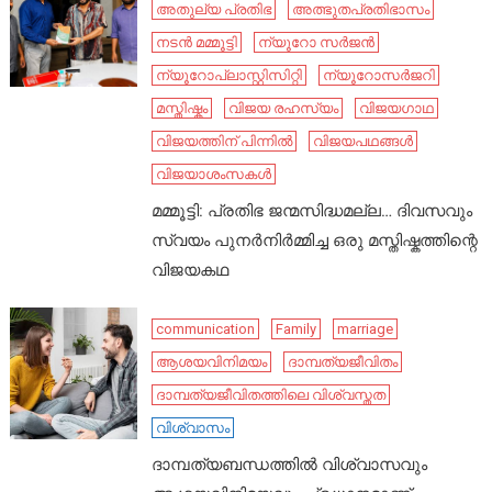
അതുല്യ പ്രതിഭ
അത്ഭുതപ്രതിഭാസം
നടൻ മമ്മൂട്ടി
ന്യൂറോ സർജൻ
ന്യൂറോപ്ലാസ്റ്റിസിറ്റി
ന്യൂറോസർജറി
മസ്തിഷ്കം
വിജയ രഹസ്യം
വിജയഗാഥ
വിജയത്തിന് പിന്നിൽ
വിജയപഥങ്ങൾ
വിജയാശംസകൾ
മമ്മൂട്ടി: പ്രതിഭ ജന്മസിദ്ധമല്ല… ദിവസവും
സ്വയം പുനർനിർമ്മിച്ച ഒരു മസ്തിഷ്കത്തിന്റെ
വിജയകഥ
communication
Family
marriage
ആശയവിനിമയം
ദാമ്പത്യജീവിതം
ദാമ്പത്യജീവിതത്തിലെ വിശ്വസ്തത
വിശ്വാസം
ദാമ്പത്യബന്ധത്തിൽ വിശ്വാസവും