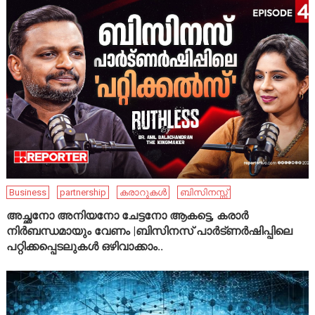
Business
partnership
കരാറുകൾ
ബിസിനസ്സ്
അച്ഛനോ അനിയനോ ചേട്ടനോ ആകട്ടെ, കരാർ
നിർബന്ധമായും വേണം |ബിസിനസ് പാർട്ണർഷിപ്പിലെ
പറ്റിക്കപ്പെടലുകൾ ഒഴിവാക്കാം..