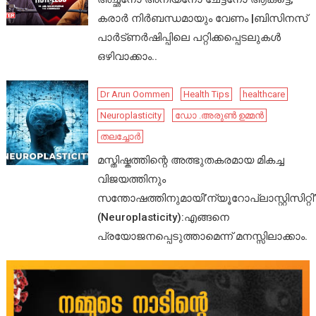
കരാർ നിർബന്ധമായും വേണം |ബിസിനസ്
പാർട്ണർഷിപ്പിലെ പറ്റിക്കപ്പെടലുകൾ
ഒഴിവാക്കാം..
Dr Arun Oommen
Health Tips
healthcare
Neuroplasticity
ഡോ .അരുൺ ഉമ്മൻ
തലച്ചോർ
മസ്തിഷ്കത്തിന്റെ അത്ഭുതകരമായ മികച്ച
വിജയത്തിനും
സന്തോഷത്തിനുമായി’ന്യൂറോപ്ലാസ്റ്റിസിറ്റി’
(Neuroplasticity):എങ്ങനെ
പ്രയോജനപ്പെടുത്താമെന്ന് മനസ്സിലാക്കാം.