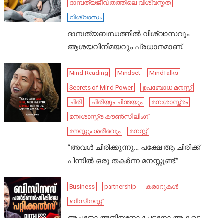
ദാമ്പത്യജീവിതത്തിലെ വിശ്വസ്തത
വിശ്വാസം
ദാമ്പത്യബന്ധത്തിൽ വിശ്വാസവും
ആശയവിനിമയവും പ്രധാനമാണ്.
Mind Reading
Mindset
MindTalks
Secrets of Mind Power
ഉപബോധ മനസ്സ്
ചിരി
ചിരിയും ചിന്തയും
മനഃശാസ്ത്രം
മനഃശാസ്ത്ര കൗൺസിലിംഗ്
മനസ്സും ശരീരവും
മനസ്സ്
“അവൾ ചിരിക്കുന്നു… പക്ഷേ ആ ചിരിക്ക്
പിന്നിൽ ഒരു തകർന്ന മനസ്സുണ്ട്.”
Business
partnership
കരാറുകൾ
ബിസിനസ്സ്
അച്ഛനോ അനിയനോ ചേട്ടനോ ആകട്ടെ,