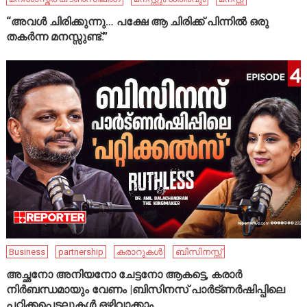
“അവൾ ചിരിക്കുന്നു… പക്ഷേ ആ ചിരിക്ക് പിന്നിൽ ഒരു
തകർന്ന മനസ്സുണ്ട്.”
Business
partnership
കരാറുകൾ
ബിസിനസ്സ്
അച്ഛനോ അനിയനോ ചേട്ടനോ ആകട്ടെ, കരാർ
നിർബന്ധമായും വേണം |ബിസിനസ് പാർട്ണർഷിപ്പിലെ
പറ്റിക്കപ്പെടലുകൾ ഒഴിവാക്കാം..