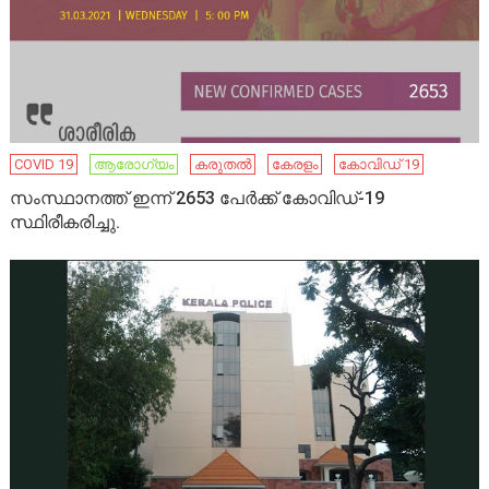
COVID 19
ആരോഗ്യം
കരുതൽ
കേരളം
കോവിഡ് 19
സംസ്ഥാനത്ത് ഇന്ന് 2653 പേര്‍ക്ക് കോവിഡ്-19
സ്ഥിരീകരിച്ചു.