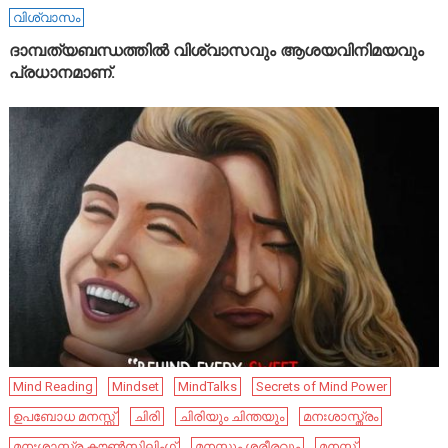
വിശ്വാസം
ദാമ്പത്യബന്ധത്തിൽ വിശ്വാസവും ആശയവിനിമയവും
പ്രധാനമാണ്.
Mind Reading
Mindset
MindTalks
Secrets of Mind Power
ഉപബോധ മനസ്സ്
ചിരി
ചിരിയും ചിന്തയും
മനഃശാസ്ത്രം
മനഃശാസ്ത്ര കൗൺസിലിംഗ്
മനസ്സും ശരീരവും
മനസ്സ്