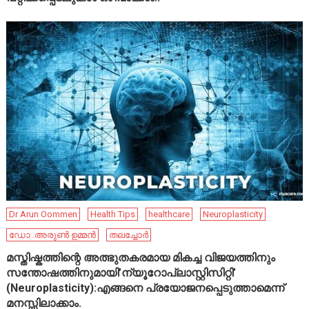
Dr Arun Oommen
Health Tips
healthcare
Neuroplasticity
ഡോ .അരുൺ ഉമ്മൻ
തലച്ചോർ
മസ്തിഷ്കത്തിന്റെ അത്ഭുതകരമായ മികച്ച വിജയത്തിനും
സന്തോഷത്തിനുമായി’ന്യൂറോപ്ലാസ്റ്റിസിറ്റി’
(Neuroplasticity):എങ്ങനെ പ്രയോജനപ്പെടുത്താമെന്ന്
മനസ്സിലാക്കാം.