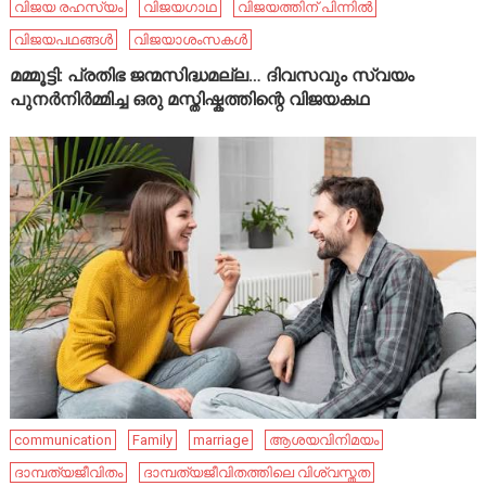
വിജയ രഹസ്യം
വിജയഗാഥ
വിജയത്തിന് പിന്നിൽ
വിജയപഥങ്ങൾ
വിജയാശംസകൾ
മമ്മൂട്ടി: പ്രതിഭ ജന്മസിദ്ധമല്ല… ദിവസവും സ്വയം
പുനർനിർമ്മിച്ച ഒരു മസ്തിഷ്കത്തിന്റെ വിജയകഥ
communication
Family
marriage
ആശയവിനിമയം
ദാമ്പത്യജീവിതം
ദാമ്പത്യജീവിതത്തിലെ വിശ്വസ്തത