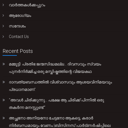
വാർത്തകൾക്കപ്പുറം
ആരോഗ്യം
സന്ദേശം
Contact Us
Recent Posts
മമ്മൂട്ടി: പ്രതിഭ ജന്മസിദ്ധമല്ല… ദിവസവും സ്വയം
പുനർനിർമ്മിച്ച ഒരു മസ്തിഷ്കത്തിന്റെ വിജയകഥ
ദാമ്പത്യബന്ധത്തിൽ വിശ്വാസവും ആശയവിനിമയവും
പ്രധാനമാണ്.
“അവൾ ചിരിക്കുന്നു… പക്ഷേ ആ ചിരിക്ക് പിന്നിൽ ഒരു
തകർന്ന മനസ്സുണ്ട്.”
അച്ഛനോ അനിയനോ ചേട്ടനോ ആകട്ടെ, കരാർ
നിർബന്ധമായും വേണം |ബിസിനസ് പാർട്ണർഷിപ്പിലെ