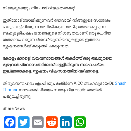
നിങ്ങളുടെയും നിലപാട് വ്യക്തമാക്കൂ!
ഇതിനോട് യോജിക്കുന്നവർ ദയവായി നിങ്ങളുടെ സന്ദേശം
പങ്കുവെച്ച് പിന്തുണ അറിയിക്കുക. അടിച്ചമർത്തപ്പെടുന്ന
ബഹുഭൂരിപക്ഷം ജനങ്ങളുടെ നിശബ്ദതയാണ്, ഒരു ചെറിയ
ശതമാനം വരുന്ന ട്രേഡ് യൂണിയനുകളുടെ ഇത്തരം
സ്തംഭനങ്ങൾക്ക് കരുത്ത് പകരുന്നത്.
കേരളം മാറട്ടെ! വ്യവസായങ്ങൾ തകർത്ത് ഒരു തലമുറയെ
മുഴുവൻ പ്രവാസത്തിലേക്ക് തള്ളിവിടുന്ന സാഹചര്യം
ഇല്ലാതാകട്ടെ. സ്തംഭനം വികസനത്തിന് വഴിമാറട്ടെ.
തിരുവനന്തപുരം എംപി യും, മുതിർന്ന AICC അംഗവുമായ Dr.
Shashi
Tharoor
ഇതേ അഭിപ്രായം സാമൂഹ്യ മാധ്യമത്തിൽ
പങ്കുവച്ചിരുന്നു.
Share News
Facebook
Twitter
Email
Reddit
LinkedIn
WhatsApp