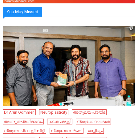
You May Missed
Dr Arun Oommen
Neuroplasticity
അതുല്യ പ്രതിഭ
അത്ഭുതപ്രതിഭാസം
നടൻ മമ്മൂട്ടി
ന്യൂറോ സർജൻ
ന്യൂറോപ്ലാസ്റ്റിസിറ്റി
ന്യൂറോസർജറി
മസ്തിഷ്കം