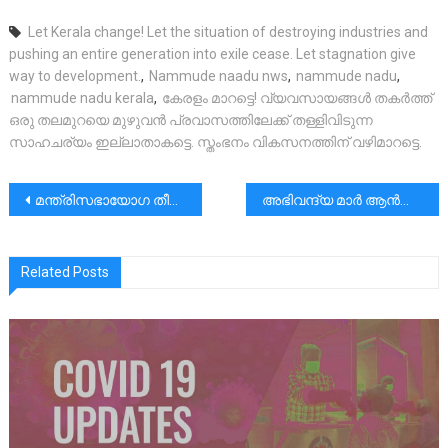
Let Kerala change! Let the situation of destroying industries and
pushing an entire generation into exile cease. Let stagnation give
way to development.
,
Nammude naadu nws
,
nammude nadu
,
nammude nadu kerala
,
കേരളം മാറട്ടെ! വ്യവസായങ്ങൾ തകർത്ത്
ഒരു തലമുറയെ മുഴുവൻ പ്രവാസത്തിലേക്ക് തള്ളിവിടുന്ന
സാഹചര്യം ഇല്ലാതാകട്ടെ. സ്തംഭനം വികസനത്തിന് വഴിമാറട്ടെ.
പോസ്റ്റുകളിലൂടെ
മന്ത്രിസഭായോഗ തീരുമാനങ്ങൾ (11/02/2026)
അഭിവന്ദ്യ മാർ ആൻഡ്രൂസ് താഴത്ത് പിതാവിനൊപ്പം സീറോമലബാർ സഭാസമൂഹം ഒറ്റക്കെട്ടായി നിലകൊള്ളും
Related Posts