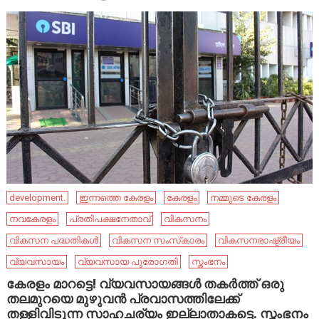
development.
ഇന്നത്തെ കേരളം
കേരളം
നമ്മുടെ കേരളം
നവകേരളം
പ്രതിപക്ഷനേതാവ്
വികസനം
വികസന പദ്ധതികള്‍
വികസന സംസ്‌കാരം
വികസനരാഷ്ട്രീയം
വ്യവസായം
വ്യവസായ പുരോഗതി
സ്തംഭനം
കേരളം മാറട്ടെ! വ്യവസായങ്ങൾ തകർത്ത് ഒരു
തലമുറയെ മുഴുവൻ പ്രവാസത്തിലേക്ക്
തള്ളിവിടുന്ന സാഹചര്യം ഇല്ലാതാകട്ടെ. സ്തംഭനം