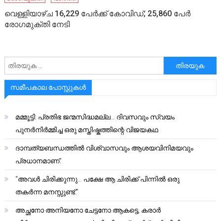
വെള്ളിയാഴ്ച 16,229 പേര്‍ക്ക് കോവിഡ്; 25,860 പേര്‍
രോഗമുക്തി നേടി
അനേഷിക്കുക
സമീപകാല പോസ്റ്റുകൾ
മമ്മൂട്ടി: പ്രതിഭ ജന്മസിദ്ധമല്ല… ദിവസവും സ്വയം
പുനർനിർമ്മിച്ച ഒരു മസ്തിഷ്കത്തിന്റെ വിജയകഥ
ദാമ്പത്യബന്ധത്തിൽ വിശ്വാസവും ആശയവിനിമയവും
പ്രധാനമാണ്.
“അവൾ ചിരിക്കുന്നു… പക്ഷേ ആ ചിരിക്ക് പിന്നിൽ ഒരു
തകർന്ന മനസ്സുണ്ട്.”
അച്ഛനോ അനിയനോ ചേട്ടനോ ആകട്ടെ, കരാർ