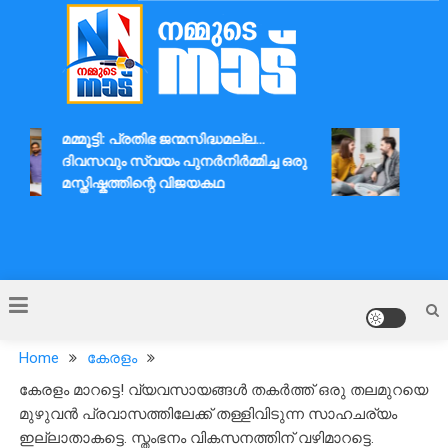
Skip
to
content
Nammude Naadu
മമ്മൂട്ടി: പ്രതിഭ ജന്മസിദ്ധമല്ല…
ദാമ്പ
ദിവസവും സ്വയം പുനർനിർമ്മിച്ച ഒരു
ആശയവി
മസ്തിഷ്കത്തിന്റെ വിജയകഥ
Home
കേരളം
കേരളം മാറട്ടെ! വ്യവസായങ്ങൾ തകർത്ത് ഒരു തലമുറയെ
മുഴുവൻ പ്രവാസത്തിലേക്ക് തള്ളിവിടുന്ന സാഹചര്യം
ഇല്ലാതാകട്ടെ. സ്തംഭനം വികസനത്തിന് വഴിമാറട്ടെ.