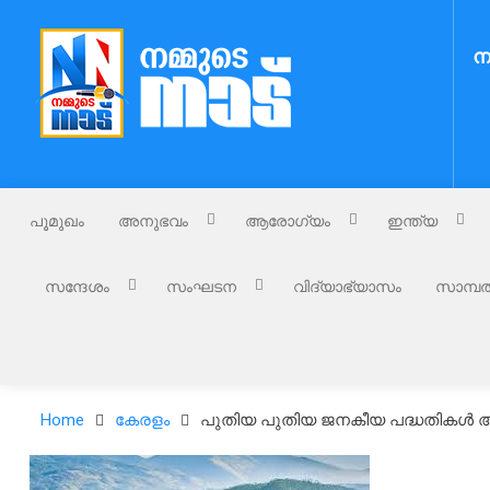
Skip
to
ന
content
Nammude Naadu
നമ്മുടെ നാട്
പൂമുഖം
അനുഭവം
ആരോഗ്യം
ഇന്ത്യ
സന്ദേശം
സംഘടന
വിദ്യാഭ്യാസം
സാമ്പത
Home
കേരളം
പുതിയ പുതിയ ജനകീയ പദ്ധതികൾ അവിഷ്കര