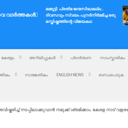
മമ്മൂട്ടി: പ്രതിഭ ജന്മസിദ്ധമല്ല…
വ വാർത്തകൾ
ദിവസവും സ്വയം പുനർനിർമ്മിച്ച ഒരു
മസ്തിഷ്കത്തിന്റെ വിജയകഥ
കേരളം
അറിയിപ്പുകൾ
പ്രാർത്ഥന
സാംസ്കാരികം
്തികം
സാങ്കേതികം
ENGLISH NEWS
ബന്ധപെടുക
ിച്ച് നടപ്പിലാക്കുവാൻ നമുക്ക് ശ്രമിക്കാം. കേരള നാട് വളരട്ടെ