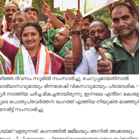
ഴിഞ്ഞ ദിവസം സൂമിൽ സംസാരിച്ചു. ചെറുപ്പമായതിനാൽ
്യാഭ്യാസവുമായും ഭിന്നശേഷി വികസവുമായും പ്രാദേശിക –
ർ നടത്തിയ ചർച്ച മികച്ചതായിരുന്നു. ഇന്നലെ എൻ്റെ കോളേ
ിലൂടെ പൊതുപ്രവർത്തന രംഗത്ത് എത്തിയ നിയുക്ത മാഞ്ഞൂ
ിട്ട് സംസാരിച്ചു.
േയ്ക്ക് വളരുന്നത്. കാനത്തിൽ ജമീലയും അനിൽ അക്കരയും
 ഡോ. പി പി ബാലനും പ്രമോദ് നാരായണനുമൊക്കെ (ഇനിയു