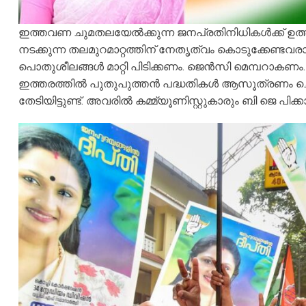
ഇത്തവണ ചുമതലയേൽക്കുന്ന ജനപ്രതിനിധികൾക്ക് ഉത്
നടക്കുന്ന തലമുറമാറ്റത്തിന് നേതൃത്വം കൊടുക്കേണ്ടവ
പൊതുശീലങ്ങൾ മാറ്റി പിടിക്കണം. ജെൻസി മെമ്പറാകണം.
ഇത്തരത്തിൽ പുതുപുത്തൻ പദ്ധതികൾ ആസൂത്രണം 
തേടിയിട്ടുണ്ട്. അവരിൽ കമ്മ്യൂണിസ്റ്റുകാരും ബി ജെ പി