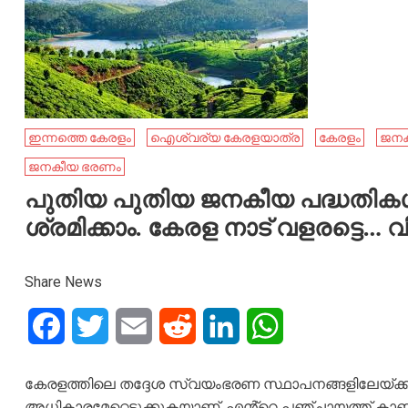
ഇന്നത്തെ കേരളം
ഐശ്വര്യ കേരളയാത്ര
കേരളം
ജനക
ജനകീയ ഭരണം
പുതിയ പുതിയ ജനകീയ പദ്ധതികൾ അവി
ശ്രമിക്കാം. കേരള നാട് വളരട്ടെ… വി
Share News
Facebook
Twitter
Email
Reddit
LinkedIn
WhatsApp
കേരളത്തിലെ തദ്ദേശ സ്വയംഭരണ സ്ഥാപനങ്ങളിലേയ്ക്ക് 
അധികാരമേറ്റെടുക്കുകയാണ്. എൻ്റെ പഞ്ചായത്ത് കാണ