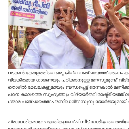
വടക്കൻ കേരളത്തിലെ ഒരു ജില്ല പഞ്ചായത്ത് അംഗം ക
വ്യക്തമായ ധാരണയും പഠിക്കാനുള്ള മനസുമുണ്ട്. വിദ
തൊഴിൽ മേഖലകളുമായും ബന്ധപ്പെട്ട് ഒന്നേകാൽ മണിക്കൂ
പഠന കാലത്തെ സുഹൃത്തും വിദ്യാർത്ഥി രാഷ്ട്രീയത്ത
ഗ്രാമ പഞ്ചായത്ത് പ്രസിഡൻ്റ് സുനു ജോർജ്ജുമായി നേര
പ്രാദേശികമായ പദ്ധതികളാണ് പിന്നീട് ദേശീയ തലത്തില
ജോസ്മോൻ മുണ്ടയ്ക്കലും ഡോ. സിന്ധുമോൾ ജേക്കബും