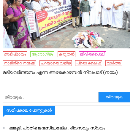
അഭിപ്രായം
ആരോഗ്യം
കരുതൽ
ജീവിതശൈലി
നാടിൻ്റെ നന്മക്ക്
പറയാതെ വയ്യ
പ്രൊ ലൈഫ്
വാർത്ത
മദ്യവര്‍ജ്ജനം എന്ന അഴകൊഴമ്പന്‍ നിലപാട് (നയം)
അനേഷിക്കുക
സമീപകാല പോസ്റ്റുകൾ
മമ്മൂട്ടി: പ്രതിഭ ജന്മസിദ്ധമല്ല… ദിവസവും സ്വയം