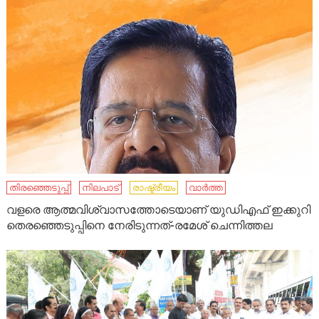
തിരഞ്ഞെടുപ്പ്
നിലപാട്
രാഷ്ട്രീയം
വാർത്ത
വളരെ ആത്മവിശ്വാസത്തോടെയാണ് യുഡിഎഫ് ഇക്കുറി
തെരഞ്ഞെടുപ്പിനെ നേരിടുന്നത്-രമേശ് ചെന്നിത്തല