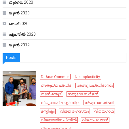
ജൂലൈ 2020
ജൂൺ 2020
മെയ്‌ 2020
ഏപ്രിൽ 2020
ജൂൺ 2019
Posts
Dr Arun Oommen
Neuroplasticity
അതുല്യ പ്രതിഭ
അത്ഭുതപ്രതിഭാസം
നടൻ മമ്മൂട്ടി
ന്യൂറോ സർജൻ
ന്യൂറോപ്ലാസ്റ്റിസിറ്റി
ന്യൂറോസർജറി
മസ്തിഷ്കം
വിജയ രഹസ്യം
വിജയഗാഥ
വിജയത്തിന് പിന്നിൽ
വിജയപഥങ്ങൾ
വിജയാശംസകൾ