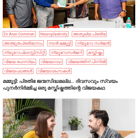
Dr Arun Oommen
Neuroplasticity
അതുല്യ പ്രതിഭ
അത്ഭുതപ്രതിഭാസം
നടൻ മമ്മൂട്ടി
ന്യൂറോ സർജൻ
ന്യൂറോപ്ലാസ്റ്റിസിറ്റി
ന്യൂറോസർജറി
മസ്തിഷ്കം
വിജയ രഹസ്യം
വിജയഗാഥ
വിജയത്തിന് പിന്നിൽ
വിജയപഥങ്ങൾ
വിജയാശംസകൾ
മമ്മൂട്ടി: പ്രതിഭ ജന്മസിദ്ധമല്ല… ദിവസവും സ്വയം
പുനർനിർമ്മിച്ച ഒരു മസ്തിഷ്കത്തിന്റെ വിജയകഥ