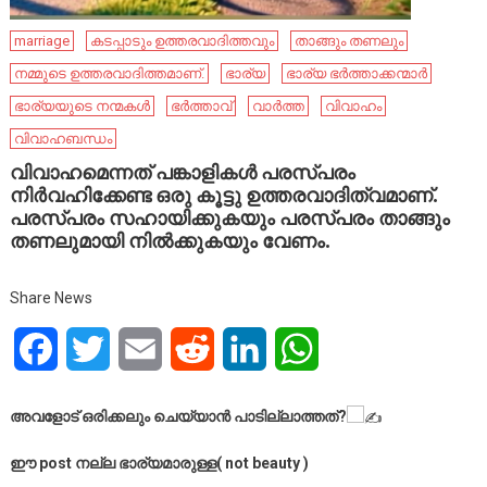
marriage
കടപ്പാടും ഉത്തരവാദിത്തവും
താങ്ങും തണലും
നമ്മുടെ ഉത്തരവാദിത്തമാണ്.
ഭാര്യ
ഭാര്യ ഭർത്താക്കന്മാർ
ഭാര്യയുടെ നന്മകൾ
ഭർത്താവ്
വാർത്ത
വിവാഹം
വിവാഹബന്ധം
വിവാഹമെന്നത് പങ്കാളികൾ പരസ്പരം
നിർവഹിക്കേണ്ട ഒരു കൂട്ടു ഉത്തരവാദിത്വമാണ്.
പരസ്പരം സഹായിക്കുകയും പരസ്പരം താങ്ങും
തണലുമായി നിൽക്കുകയും വേണം.
Share News
Facebook
Twitter
Email
Reddit
LinkedIn
WhatsApp
അവളോട് ഒരിക്കലും ചെയ്യാൻ പാടില്ലാത്തത്?
ഈ post നല്ല ഭാര്യമാരുള്ള( not beauty )