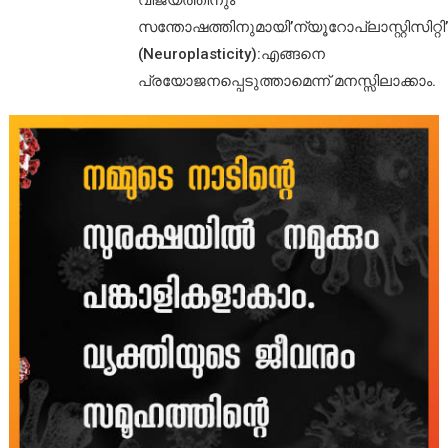
സന്തോഷത്തിനുമായി’ന്യൂറോപ്ലാസ്റ്റിസിറ്റി’
(Neuroplasticity):എങ്ങനെ
പ്രയോജനപ്പെടുത്താമെന്ന് മനസ്സിലാക്കാം.