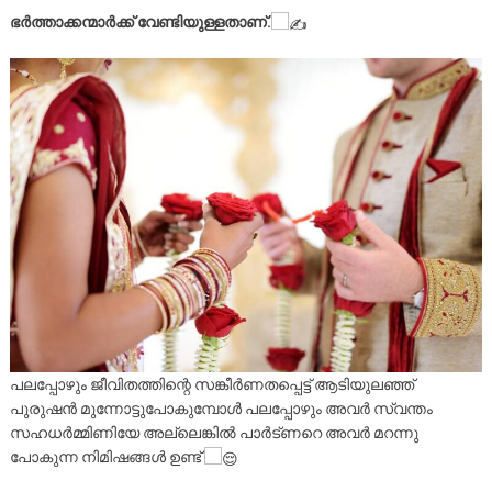
ഭർത്താക്കന്മാർക്ക് വേണ്ടിയുള്ളതാണ്.
പലപ്പോഴും ജീവിതത്തിന്റെ സങ്കീർണതപ്പെട്ട് ആടിയുലഞ്ഞ്
പുരുഷൻ മുന്നോട്ടുപോകുമ്പോൾ പലപ്പോഴും അവർ സ്വന്തം
സഹധർമ്മിണിയേ അല്ലെങ്കിൽ പാർട്ണറെ അവർ മറന്നു
പോകുന്ന നിമിഷങ്ങൾ ഉണ്ട്