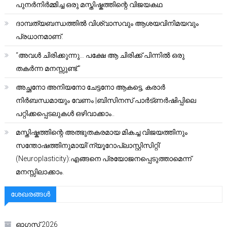
പുനർനിർമ്മിച്ച ഒരു മസ്തിഷ്കത്തിന്റെ വിജയകഥ
ദാമ്പത്യബന്ധത്തിൽ വിശ്വാസവും ആശയവിനിമയവും
പ്രധാനമാണ്.
“അവൾ ചിരിക്കുന്നു… പക്ഷേ ആ ചിരിക്ക് പിന്നിൽ ഒരു
തകർന്ന മനസ്സുണ്ട്.”
അച്ഛനോ അനിയനോ ചേട്ടനോ ആകട്ടെ, കരാർ
നിർബന്ധമായും വേണം |ബിസിനസ് പാർട്ണർഷിപ്പിലെ
പറ്റിക്കപ്പെടലുകൾ ഒഴിവാക്കാം..
മസ്തിഷ്കത്തിന്റെ അത്ഭുതകരമായ മികച്ച വിജയത്തിനും
സന്തോഷത്തിനുമായി’ന്യൂറോപ്ലാസ്റ്റിസിറ്റി’
(Neuroplasticity):എങ്ങനെ പ്രയോജനപ്പെടുത്താമെന്ന്
മനസ്സിലാക്കാം.
ശേഖരങ്ങൾ
ഓഗസ്റ്റ്‌ 2026