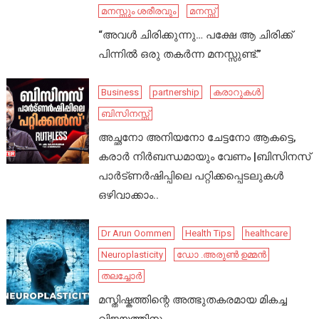
മനസ്സും ശരീരവും
മനസ്സ്
“അവൾ ചിരിക്കുന്നു… പക്ഷേ ആ ചിരിക്ക്
പിന്നിൽ ഒരു തകർന്ന മനസ്സുണ്ട്.”
Business
partnership
കരാറുകൾ
ബിസിനസ്സ്
അച്ഛനോ അനിയനോ ചേട്ടനോ ആകട്ടെ,
കരാർ നിർബന്ധമായും വേണം |ബിസിനസ്
പാർട്ണർഷിപ്പിലെ പറ്റിക്കപ്പെടലുകൾ
ഒഴിവാക്കാം..
Dr Arun Oommen
Health Tips
healthcare
Neuroplasticity
ഡോ .അരുൺ ഉമ്മൻ
തലച്ചോർ
മസ്തിഷ്കത്തിന്റെ അത്ഭുതകരമായ മികച്ച
വിജയത്തിനും