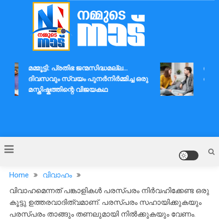
Skip
to
content
Nammude Naadu
മമ്മൂട്ടി: പ്രതിഭ ജന്മസിദ്ധമല്ല…
ദാമ്പത
ദിവസവും സ്വയം പുനർനിർമ്മിച്ച ഒരു
ആശയവി
മസ്തിഷ്കത്തിന്റെ വിജയകഥ
Home
വിവാഹം
വിവാഹമെന്നത് പങ്കാളികൾ പരസ്പരം നിർവഹിക്കേണ്ട ഒരു
കൂട്ടു ഉത്തരവാദിത്വമാണ്. പരസ്പരം സഹായിക്കുകയും
പരസ്പരം താങ്ങും തണലുമായി നിൽക്കുകയും വേണം.