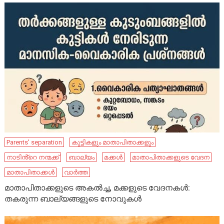
Parents' separation
കുട്ടികളും മാതാപിതാക്കളും
നാടിൻ്റെ നന്മക്ക്
ബാല്യം
മക്കൾ
മാതാപിതാക്കളുടെ വേദന
മാതാപിതാക്കൾ
വാർത്ത
മാതാപിതാക്കളുടെ അകൽച്ച, മക്കളുടെ വേദനകൾ:
തകരുന്ന ബാല്യങ്ങളുടെ നോവുകൾ