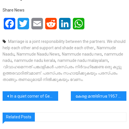
Share News
Facebook
Twitter
Email
Reddit
LinkedIn
WhatsApp
Marriage is a joint responsibility between the partners. We should
help each other and support and shade each other.
,
Nammude
Naadu
,
Nammude Naadu News
,
Nammude naadu nws
,
nammude
nadu
,
nammude nadu kerala
,
nammude nadu malayalam
,
വിവാഹമെന്നത് പങ്കാളികൾ പരസ്പരം നിർവഹിക്കേണ്ട ഒരു കൂട്ടു
ഉത്തരവാദിത്വമാണ്. പരസ്പരം സഹായിക്കുകയും പരസ്പരം
താങ്ങും തണലുമായി നിൽക്കുകയും വേണം.
പോസ്റ്റുകളിലൂടെ
In a quiet corner of Germany, bags of food are discreetly hung for those in need
കേരള മന്ത്രിസഭ 1957 മുതൽ 2021വരെ | കൗൺസിൽ ഓഫ് മിനിസ്റ്റേഴ്സ് 15.
Related Posts