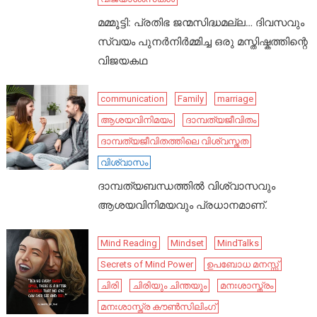
മമ്മൂട്ടി: പ്രതിഭ ജന്മസിദ്ധമല്ല… ദിവസവും
സ്വയം പുനർനിർമ്മിച്ച ഒരു മസ്തിഷ്കത്തിന്റെ
വിജയകഥ
communication
Family
marriage
ആശയവിനിമയം
ദാമ്പത്യജീവിതം
ദാമ്പത്യജീവിതത്തിലെ വിശ്വസ്തത
വിശ്വാസം
ദാമ്പത്യബന്ധത്തിൽ വിശ്വാസവും
ആശയവിനിമയവും പ്രധാനമാണ്.
Mind Reading
Mindset
MindTalks
Secrets of Mind Power
ഉപബോധ മനസ്സ്
ചിരി
ചിരിയും ചിന്തയും
മനഃശാസ്ത്രം
മനഃശാസ്ത്ര കൗൺസിലിംഗ്