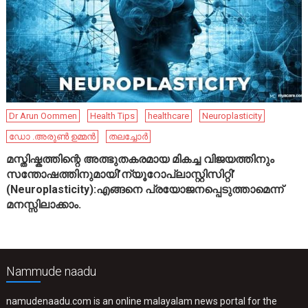
Dr Arun Oommen
Health Tips
healthcare
Neuroplasticity
ഡോ .അരുൺ ഉമ്മൻ
തലച്ചോർ
മസ്തിഷ്കത്തിന്റെ അത്ഭുതകരമായ മികച്ച വിജയത്തിനും
സന്തോഷത്തിനുമായി’ന്യൂറോപ്ലാസ്റ്റിസിറ്റി’
(Neuroplasticity):എങ്ങനെ പ്രയോജനപ്പെടുത്താമെന്ന്
മനസ്സിലാക്കാം.
Nammude naadu
namudenaadu.com is an online malayalam news portal for the