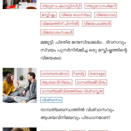
ന്യൂറോപ്ലാസ്റ്റിസിറ്റി
ന്യൂറോസർജറി
മസ്തിഷ്കം
വിജയ രഹസ്യം
വിജയഗാഥ
വിജയത്തിന് പിന്നിൽ
വിജയപഥങ്ങൾ
വിജയാശംസകൾ
മമ്മൂട്ടി: പ്രതിഭ ജന്മസിദ്ധമല്ല… ദിവസവും
സ്വയം പുനർനിർമ്മിച്ച ഒരു മസ്തിഷ്കത്തിന്റെ
വിജയകഥ
communication
Family
marriage
ആശയവിനിമയം
ദാമ്പത്യജീവിതം
ദാമ്പത്യജീവിതത്തിലെ വിശ്വസ്തത
വിശ്വാസം
ദാമ്പത്യബന്ധത്തിൽ വിശ്വാസവും
ആശയവിനിമയവും പ്രധാനമാണ്.