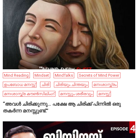
Mind Reading
Mindset
MindTalks
Secrets of Mind Power
ഉപബോധ മനസ്സ്
ചിരി
ചിരിയും ചിന്തയും
മനഃശാസ്ത്രം
മനഃശാസ്ത്ര കൗൺസിലിംഗ്
മനസ്സും ശരീരവും
മനസ്സ്
“അവൾ ചിരിക്കുന്നു… പക്ഷേ ആ ചിരിക്ക് പിന്നിൽ ഒരു
തകർന്ന മനസ്സുണ്ട്.”