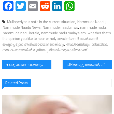
Facebook
Twitter
Email
Reddit
LinkedIn
WhatsApp
Mullaperiyar is safe in the current situation
,
Nammude Naadu
,
Nammude Naadu News
,
Nammude naadu nws
,
nammude nadu
,
nammude nadu kerala
,
nammude nadu malayalam
,
whether that's
the opinion you like to hear or not
,
അത് നിങ്ങൾ കേൾക്കാൻ
ഇഷ്ടപ്പെടുന്ന അഭിപ്രായമാണെങ്കിലും
,
അല്ലെങ്കിലും
,
നിലവിലെ
സാഹചര്യത്തിൽ മുല്ലപ്പെരിയാർ സുരക്ഷിതമാണ്
പോസ്റ്റുകളിലൂടെ
ഒരു കാരണവശാലും പഴയ വസ്തുക്കൾ കൊടുക്കാതിരിക്കുക. അത് ലഭിക്കുന്നവരുടെ അഭിമാനത്തിന്റെ പ്രശ്നം കൂടിയാണ്.|മുരളി തുമ്മാരുകുടി
പ്രിയപ്പെട്ട ജോയൽ, ക്യാമറയിൽ പകർത്തിയ ഓരോ ഫ്രെയിമുകളും നിന്റെ ഓട്ടോഗ്രാഫുകളാണ് മരണമില്ലാതെ ജീവിക്കുന്നവ…
Related Posts