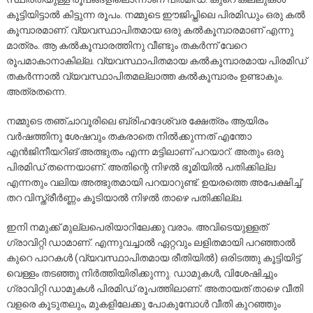
കൂട്ടിയിട്ടാൽ കിട്ടുന്ന രൂപം. നമ്മുടെ ഈജിപ്തിലെ പിരമിഡും ഒരു കൽ
കൂമ്പാരമാണ്. വ്യവസ്ഥാപിതമായ ഒരു കൽകൂമ്പാരമാണ് എന്നു
മാത്രം. ആ കൽകൂമ്പാരത്തിനു വീണ്ടും തകർന്ന് വേറെ
രൂപമാകാനാകില്ല. വ്യവസ്ഥാപിതമായ കൽകൂമ്പാരമായ പിരമിഡ്
തകർന്നാൽ വ്യവസ്ഥാപിതമല്ലാത്ത കൽകൂമ്പാരം ഉണ്ടാകും.
അത്രതന്നെ.
നമ്മുടെ തഞ്ചാവൂരിലെ ബ്രിഹദേശ്വര ക്ഷേത്രം ആയിരം
വർഷത്തിനു ശേഷവും തകരാതെ നിൽക്കുന്നത് എന്തോ
എൻജിനീയറിങ് അത്ഭുതം എന്ന മട്ടിലാണ് പറയാറ്. അതും ഒരു
പിരമിഡ് തന്നെയാണ്. അതിന്റെ നിഴൽ ഭൂമിയിൽ പതിക്കില്ല
എന്നതും വലിയ അത്ഭുതമായി പറയാറുണ്ട്. ഉയരത്തെ അപേക്ഷിച്ച്
തറ വിസ്ത്രീർണ്ണം കൂടിയാൽ നിഴൽ താഴെ പതിക്കില്ല.
ഇനി നമുക്ക് മുല്ലപെരിയാറിലേക്കു വരാം. അവിടെയുള്ളത്
ഗ്രാവിറ്റി ഡാമാണ്. എന്നുവച്ചാൽ ഏറ്റവും ലളിതമായി പറഞ്ഞാൽ
കുറെ പാറകൾ (വ്യവസ്ഥാപിതമായ രീതിയിൽ) ഒരിടത്തു കൂട്ടിയിട്ട്
വെള്ളം തടഞ്ഞു നിർത്തിയിരിക്കുന്നു. ഡാമുകൾ, വിശേഷിച്ചും
ഗ്രാവിറ്റി ഡാമുകൾ പിരമിഡ് രൂപത്തിലാണ്. അതായത് താഴെ വീതി
വളരെ കൂടുതലും, മുകളിലേക്കു പോകുമ്പോൾ വീതി കുറഞ്ഞും