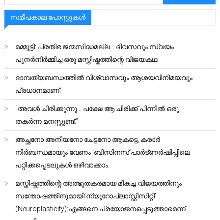
സമീപകാല പോസ്റ്റുകൾ
മമ്മൂട്ടി: പ്രതിഭ ജന്മസിദ്ധമല്ല… ദിവസവും സ്വയം
പുനർനിർമ്മിച്ച ഒരു മസ്തിഷ്കത്തിന്റെ വിജയകഥ
ദാമ്പത്യബന്ധത്തിൽ വിശ്വാസവും ആശയവിനിമയവും
പ്രധാനമാണ്.
“അവൾ ചിരിക്കുന്നു… പക്ഷേ ആ ചിരിക്ക് പിന്നിൽ ഒരു
തകർന്ന മനസ്സുണ്ട്.”
അച്ഛനോ അനിയനോ ചേട്ടനോ ആകട്ടെ, കരാർ
നിർബന്ധമായും വേണം |ബിസിനസ് പാർട്ണർഷിപ്പിലെ
പറ്റിക്കപ്പെടലുകൾ ഒഴിവാക്കാം..
മസ്തിഷ്കത്തിന്റെ അത്ഭുതകരമായ മികച്ച വിജയത്തിനും
സന്തോഷത്തിനുമായി’ന്യൂറോപ്ലാസ്റ്റിസിറ്റി’
(Neuroplasticity):എങ്ങനെ പ്രയോജനപ്പെടുത്താമെന്ന്