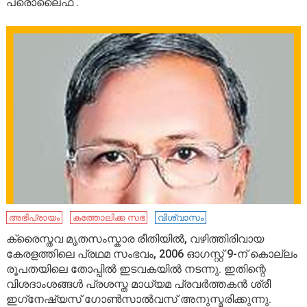
പ്രൊലൈഫ് .
അഭിപ്രായം
കത്തോലിക്ക സഭ
വിശ്വാസം
ക്രൈസ്തവ മൃതസംസ്കാര രീതിയിൽ, വഴിത്തിരിവായ
കേരളത്തിലെ പ്രഥമ സംഭവം, 2006 ഓഗസ്റ്റ് 9-ന് കൊല്ലം
രൂപതയിലെ തോപ്പിൽ ഇടവകയിൽ നടന്നു. ഇതിന്റെ
വിശദാംശങ്ങൾ പ്രശസ്ത മാധ്യമ പ്രവർത്തകൻ ശ്രീ
ഇഗ്‌നേഷ്യസ് ഗോൺസാൽവസ് അനുസ്മരിക്കുന്നു.