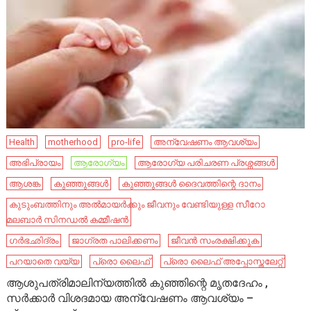
Health
motherhood
pro-life
അന്വേഷണം ആവശ്യം
അഭിപ്രായം
ആരോഗ്യം
ആരോഗ്യ പരിചരണ പ്രശ്നങ്ങൾ
ആശങ്ക
കുഞ്ഞുങ്ങൾ
കുഞ്ഞുങ്ങൾ ദൈവത്തിന്റെ ദാനം
കുടുംബത്തിനും അൽമായർക്കും ജീവനും വേണ്ടിയുള്ള സീറോ
മലബാർ സിനഡൽ കമ്മീഷൻ
ഗർഭഛിദ്രം
ജാഗ്രത പാലിക്കണം
ജീവൻ സംരക്ഷിക്കുക
പറയാതെ വയ്യ
പ്രൊ ലൈഫ്
പ്രൊ ലൈഫ് അപ്പോസ്തലേറ്റ്
ആശുപത്രിമാലിന്യത്തിൽ കുഞ്ഞിന്റെ മൃതദേഹം ,
സർക്കാർ വിശദമായ അന്വേഷണം ആവശ്യം –