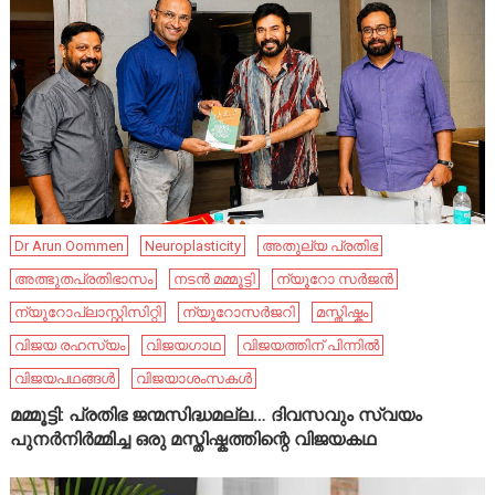
Dr Arun Oommen
Neuroplasticity
അതുല്യ പ്രതിഭ
അത്ഭുതപ്രതിഭാസം
നടൻ മമ്മൂട്ടി
ന്യൂറോ സർജൻ
ന്യൂറോപ്ലാസ്റ്റിസിറ്റി
ന്യൂറോസർജറി
മസ്തിഷ്കം
വിജയ രഹസ്യം
വിജയഗാഥ
വിജയത്തിന് പിന്നിൽ
വിജയപഥങ്ങൾ
വിജയാശംസകൾ
മമ്മൂട്ടി: പ്രതിഭ ജന്മസിദ്ധമല്ല… ദിവസവും സ്വയം
പുനർനിർമ്മിച്ച ഒരു മസ്തിഷ്കത്തിന്റെ വിജയകഥ