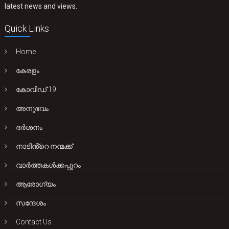
latest news and views.
Quick Links
Home
കേരളം
കോവിഡ് 19
അനുഭവം
ദർശനം
നാടിൻ്റെ നന്മക്ക്
വാർത്തകൾക്കപ്പുറം
ആരോഗ്യം
സന്ദേശം
Contact Us