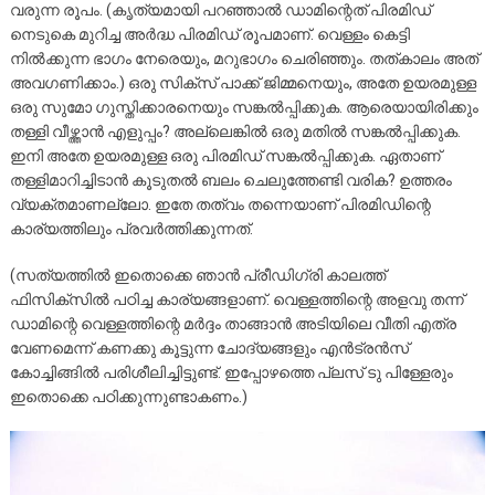
വരുന്ന രൂപം. (കൃത്യമായി പറഞ്ഞാൽ ഡാമിന്റെത് പിരമിഡ്
നെടുകെ മുറിച്ച അർദ്ധ പിരമിഡ് രൂപമാണ്. വെള്ളം കെട്ടി
നിൽക്കുന്ന ഭാഗം നേരെയും, മറുഭാഗം ചെരിഞ്ഞും. തത്കാലം അത്
അവഗണിക്കാം.) ഒരു സിക്സ് പാക്ക് ജിമ്മനെയും, അതേ ഉയരമുള്ള
ഒരു സുമോ ഗുസ്തിക്കാരനെയും സങ്കൽപ്പിക്കുക. ആരെയായിരിക്കും
തള്ളി വീഴ്ത്താൻ എളുപ്പം? അല്ലെങ്കിൽ ഒരു മതിൽ സങ്കൽപ്പിക്കുക.
ഇനി അതേ ഉയരമുള്ള ഒരു പിരമിഡ് സങ്കൽപ്പിക്കുക. ഏതാണ്
തള്ളിമാറിച്ചിടാൻ കൂടുതൽ ബലം ചെലുത്തേണ്ടി വരിക? ഉത്തരം
വ്യക്തമാണല്ലോ. ഇതേ തത്വം തന്നെയാണ് പിരമിഡിന്റെ
കാര്യത്തിലും പ്രവർത്തിക്കുന്നത്.
(സത്യത്തിൽ ഇതൊക്കെ ഞാൻ പ്രീഡിഗ്രി കാലത്ത്
ഫിസിക്സിൽ പഠിച്ച കാര്യങ്ങളാണ്. വെള്ളത്തിന്റെ അളവു തന്ന്
ഡാമിന്റെ വെള്ളത്തിന്റെ മർദ്ദം താങ്ങാൻ അടിയിലെ വീതി എത്ര
വേണമെന്ന് കണക്കു കൂട്ടുന്ന ചോദ്യങ്ങളും എൻട്രൻസ്
കോച്ചിങ്ങിൽ പരിശീലിച്ചിട്ടുണ്ട്. ഇപ്പോഴത്തെ പ്ലസ് ടു പിള്ളേരും
ഇതൊക്കെ പഠിക്കുന്നുണ്ടാകണം.)