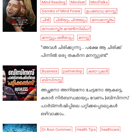
Mind Reading
Mindset
MindTalks
Secrets of Mind Power
ഉപബോധ മനസ്സ്
ചിരി
ചിരിയും ചിന്തയും
മനഃശാസ്ത്രം
മനഃശാസ്ത്ര കൗൺസിലിംഗ്
മനസ്സും ശരീരവും
മനസ്സ്
“അവൾ ചിരിക്കുന്നു… പക്ഷേ ആ ചിരിക്ക്
പിന്നിൽ ഒരു തകർന്ന മനസ്സുണ്ട്.”
Business
partnership
കരാറുകൾ
ബിസിനസ്സ്
അച്ഛനോ അനിയനോ ചേട്ടനോ ആകട്ടെ,
കരാർ നിർബന്ധമായും വേണം |ബിസിനസ്
പാർട്ണർഷിപ്പിലെ പറ്റിക്കപ്പെടലുകൾ
ഒഴിവാക്കാം..
Dr Arun Oommen
Health Tips
healthcare