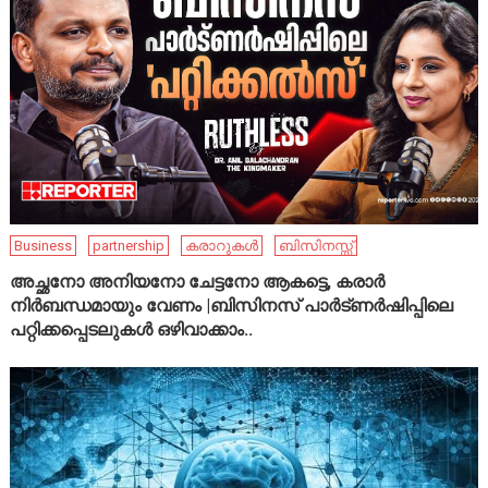
Business
partnership
കരാറുകൾ
ബിസിനസ്സ്
അച്ഛനോ അനിയനോ ചേട്ടനോ ആകട്ടെ, കരാർ
നിർബന്ധമായും വേണം |ബിസിനസ് പാർട്ണർഷിപ്പിലെ
പറ്റിക്കപ്പെടലുകൾ ഒഴിവാക്കാം..