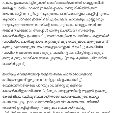
പകരം ഉപയോഗിച്ചിരുന്നത്. അത് കാലക്രമത്തിൽ വെള്ളത്തിൽ
ഒലിച്ചു പോയി പാറകൾ ഇളകിപ്പോകാം. രണ്ടു രീതിയിൽ ഇത്
അണക്കെട്ടിനെ ദുർബ്ബലപ്പെടുത്തും. ഒന്ന് പാറകളുടെ കൂട്ടിപ്പിടുത്തം
കുറയാം. പാറകൾ ഇളകി ഒലിച്ചു പോകാം. പാറകളും, ചുണ്ണാമ്പും
നഷ്ടപ്പെടുന്നതോടെ ഡാമിന്റെ ഭാരം കുറയാം. വെള്ളം അതിനെ
തള്ളിമറിച്ചിട്ടേക്കാം. അപ്പോൾ എന്തു ചെയ്യാം? സിമെന്റും,
കോൺക്രീറ്റും ഉപയോഗിച്ച് അണക്കെട്ടിനെ പൊതിയാം. കൂട്ടത്തിൽ
ഡാമിങ്‌റെ ചെരിവു ഭാഗം കുറേകൂടി കൂട്ടിയെടുക്കാം. ഇതു കൊണ്ട്
മൂന്നു ഗുണങ്ങളുണ്ട്. അകത്തുള്ള വസ്തുക്കൾ ഒലിച്ചു പോകില്ല.
ഡാമിന്റെ മൊത്തം ഭാരം കൂടും. ഡാമിന്റെ തറ വിസ്തീർണ്ണം കൂടും.
ഇതു മൂന്നും ഡാമിനെ ബലപ്പെടുത്തും. (ഇതും മുല്ലപ്പെരിയാറിൽ
ചെയ്തിട്ടുണ്ട്.)
ഇനിയും വെള്ളത്തിന്റെ തള്ളൽ ബലം പ്രതിരോധിക്കാൻ
മാർഗ്ഗങ്ങളുണ്ട്. ഉരുക്കു കേബിളുകൾ ഉപയോഗിച്ച്
വെള്ളത്തിനടിയിലെ പാറയും ഡാമിന്റെ മുകളിലെ
കോൺക്രീറ്റുമായി ബന്ധിപ്പിക്കുക. വെള്ളത്തിന്റെ തള്ളൽ ഉരുക്കു
കേബിളിലെ വലിവു ബലമായി താഴെ പാറയിലേക്കു കൈമാറ്റം
ചെയ്യപ്പെടും. ഉദാഹരണത്തിലൂടെ വ്യക്തമാക്കാം. നിങ്ങൾ
തറയിൽ ഉറപ്പിച്ചിരിക്കുന്ന ഒരു വടം ബലമായി വലിച്ചു
പിടിച്ചിരിക്കുന്നു എന്നു സങ്കൽപ്പിക്കുക. നിങ്ങളെ പുറകിലേക്കു തള്ളി