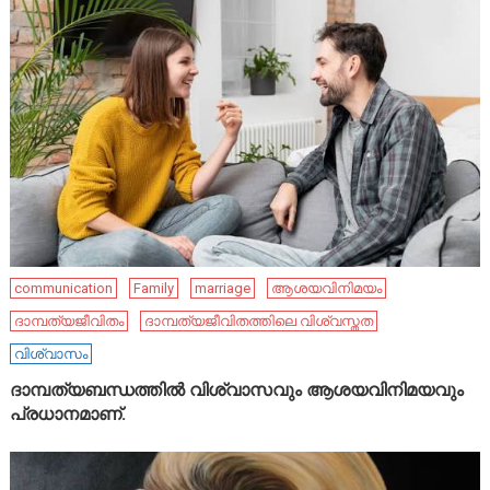
communication
Family
marriage
ആശയവിനിമയം
ദാമ്പത്യജീവിതം
ദാമ്പത്യജീവിതത്തിലെ വിശ്വസ്തത
വിശ്വാസം
ദാമ്പത്യബന്ധത്തിൽ വിശ്വാസവും ആശയവിനിമയവും
പ്രധാനമാണ്.