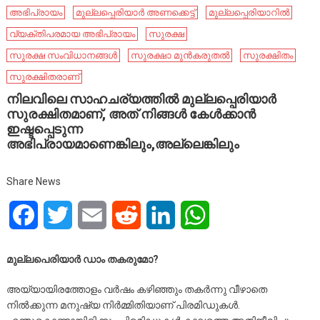
അഭിപ്രായം
മുല്ലപ്പെരിയാര്‍ അണക്കെട്ട്
മുല്ലപ്പെരിയാറിൽ
വ്യക്തിപരമായ അഭിപ്രായം
സുരക്ഷ
സുരക്ഷ സംവിധാനങ്ങൾ
സുരക്ഷാ മുൻകരുതൽ
സുരക്ഷിതം
സുരക്ഷിതരാണ്
നിലവിലെ സാഹചര്യത്തിൽ മുല്ലപ്പെരിയാർ
സുരക്ഷിതമാണ്, അത് നിങ്ങൾ കേൾക്കാൻ
ഇഷ്ടപ്പെടുന്ന
അഭിപ്രായമാണെങ്കിലും,അല്ലെങ്കിലും
Share News
Facebook
Twitter
Email
Reddit
LinkedIn
WhatsApp
മുല്ലപെരിയാർ ഡാം തകരുമോ?
അയ്യായിരത്തോളം വർഷം കഴിഞ്ഞും തകർന്നു വീഴാതെ
നിൽക്കുന്ന മനുഷ്യ നിർമ്മിതിയാണ് പിരമിഡുകൾ.