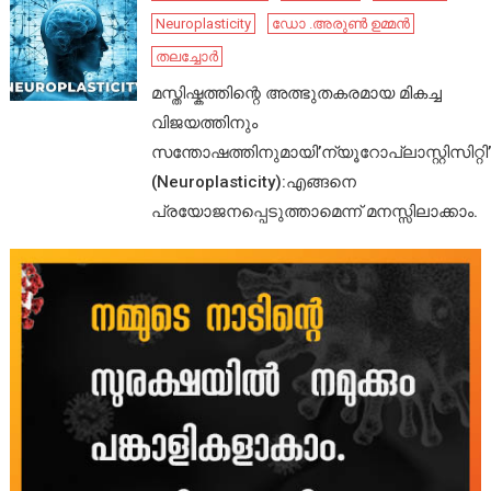
Neuroplasticity
ഡോ .അരുൺ ഉമ്മൻ
തലച്ചോർ
മസ്തിഷ്കത്തിന്റെ അത്ഭുതകരമായ മികച്ച
വിജയത്തിനും
സന്തോഷത്തിനുമായി’ന്യൂറോപ്ലാസ്റ്റിസിറ്റി’
(Neuroplasticity):എങ്ങനെ
പ്രയോജനപ്പെടുത്താമെന്ന് മനസ്സിലാക്കാം.