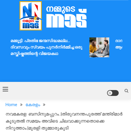
Skip
to
content
Nammude Naadu
മമ്മൂട്ടി: പ്രതിഭ ജന്മസിദ്ധമല്ല…
ദാമ്പത്യബ
ദിവസവും സ്വയം പുനർനിർമ്മിച്ച ഒരു
ആശയവിനിമ
മസ്തിഷ്കത്തിന്റെ വിജയകഥ
Home
കേരളം
നവകേരള: ബസിനുമപ്പുറം..|തിരുവനന്തപുരത്ത് മന്ത്രിമാർ
കൂടുതൽ സമയം അവിടെ ചിലവാക്കുന്നതൊക്കെ
നിറുത്താം.|മുരളി തുമ്മാരുകുടി