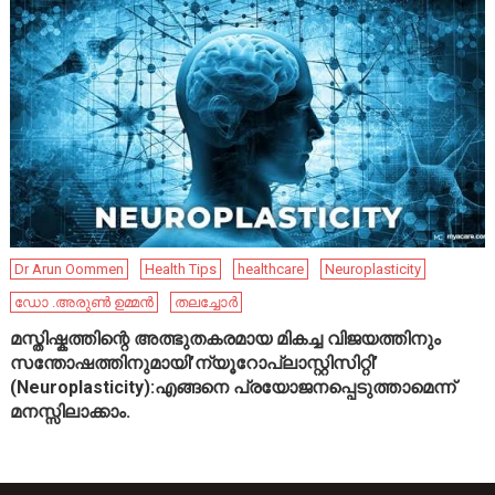
Dr Arun Oommen
Health Tips
healthcare
Neuroplasticity
ഡോ .അരുൺ ഉമ്മൻ
തലച്ചോർ
മസ്തിഷ്കത്തിന്റെ അത്ഭുതകരമായ മികച്ച വിജയത്തിനും
സന്തോഷത്തിനുമായി’ന്യൂറോപ്ലാസ്റ്റിസിറ്റി’
(Neuroplasticity):എങ്ങനെ പ്രയോജനപ്പെടുത്താമെന്ന്
മനസ്സിലാക്കാം.