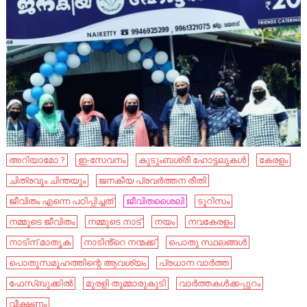
അറിയാമോ ?
ഇ-സേവനം
കുടുംബശ്രീ ഹോട്ടലുകൾ
കേരളം
ചിത്രവും ചിന്തയും
ജനകീയ പ്രവര്‍ത്തന രീതി
ജീവിതം എന്നെ പഠിപ്പിച്ചത്
ജീവിതശൈലി
ടൂറിസം
നമ്മുടെ ജീവിതം
നമ്മുടെ നാട്‌
നയം
നവകേരളം
നാടിന് മാതൃക
നാടിൻ്റെ നന്മക്ക്
പൊതു സ്ഥലങ്ങൾ
പൊതുസമൂഹത്തിന്റെ ആവശ്യം
പ്രധാന വാർത്ത
ഫേസ്ബുക്കിൽ
മുരളി തുമ്മാരുകുടി
വാർത്തകൾക്കപ്പുറം
വീക്ഷണം