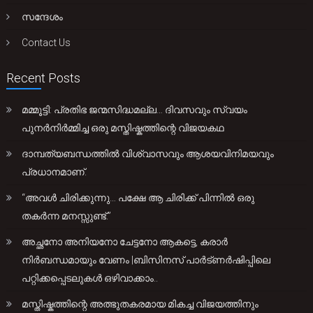
സന്ദേശം
Contact Us
Recent Posts
മമ്മൂട്ടി: പ്രതിഭ ജന്മസിദ്ധമല്ല… ദിവസവും സ്വയം
പുനർനിർമ്മിച്ച ഒരു മസ്തിഷ്കത്തിന്റെ വിജയകഥ
ദാമ്പത്യബന്ധത്തിൽ വിശ്വാസവും ആശയവിനിമയവും
പ്രധാനമാണ്.
“അവൾ ചിരിക്കുന്നു… പക്ഷേ ആ ചിരിക്ക് പിന്നിൽ ഒരു
തകർന്ന മനസ്സുണ്ട്.”
അച്ഛനോ അനിയനോ ചേട്ടനോ ആകട്ടെ, കരാർ
നിർബന്ധമായും വേണം |ബിസിനസ് പാർട്ണർഷിപ്പിലെ
പറ്റിക്കപ്പെടലുകൾ ഒഴിവാക്കാം..
മസ്തിഷ്കത്തിന്റെ അത്ഭുതകരമായ മികച്ച വിജയത്തിനും