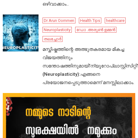
ഒഴിവാക്കാം..
Dr Arun Oommen
Health Tips
healthcare
Neuroplasticity
ഡോ .അരുൺ ഉമ്മൻ
തലച്ചോർ
മസ്തിഷ്കത്തിന്റെ അത്ഭുതകരമായ മികച്ച
വിജയത്തിനും
സന്തോഷത്തിനുമായി’ന്യൂറോപ്ലാസ്റ്റിസിറ്റി’
(Neuroplasticity):എങ്ങനെ
പ്രയോജനപ്പെടുത്താമെന്ന് മനസ്സിലാക്കാം.