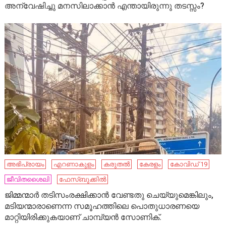
അന്വേഷിച്ചു മനസിലാക്കാന്‍ എന്തായിരുന്നു തടസ്സം?
അഭിപ്രായം
എറണാകുളം
കരുതൽ
കേരളം
കോവിഡ് 19
ജീവിതശൈലി
ഫേസ്ബുക്കിൽ
ജിമ്മന്മാർ തടിസംരക്ഷിക്കാൻ വേണ്ടതു ചെയ്യുമെങ്കിലും,
മടിയന്മാരാണെന്ന സമൂഹത്തിലെ പൊതുധാരണയെ
മാറ്റിയിരിക്കുകയാണ് ചാമ്പ്യൻ സോണിക്.