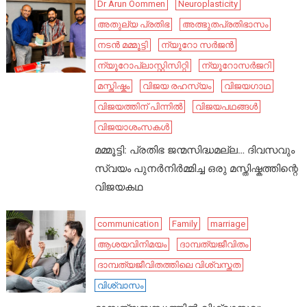
Dr Arun Oommen
Neuroplasticity
അതുല്യ പ്രതിഭ
അത്ഭുതപ്രതിഭാസം
നടൻ മമ്മൂട്ടി
ന്യൂറോ സർജൻ
ന്യൂറോപ്ലാസ്റ്റിസിറ്റി
ന്യൂറോസർജറി
മസ്തിഷ്കം
വിജയ രഹസ്യം
വിജയഗാഥ
വിജയത്തിന് പിന്നിൽ
വിജയപഥങ്ങൾ
വിജയാശംസകൾ
മമ്മൂട്ടി: പ്രതിഭ ജന്മസിദ്ധമല്ല… ദിവസവും
സ്വയം പുനർനിർമ്മിച്ച ഒരു മസ്തിഷ്കത്തിന്റെ
വിജയകഥ
communication
Family
marriage
ആശയവിനിമയം
ദാമ്പത്യജീവിതം
ദാമ്പത്യജീവിതത്തിലെ വിശ്വസ്തത
വിശ്വാസം