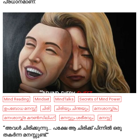
പ്രധാനമാണ്.
Mind Reading
Mindset
MindTalks
Secrets of Mind Power
ഉപബോധ മനസ്സ്
ചിരി
ചിരിയും ചിന്തയും
മനഃശാസ്ത്രം
മനഃശാസ്ത്ര കൗൺസിലിംഗ്
മനസ്സും ശരീരവും
മനസ്സ്
“അവൾ ചിരിക്കുന്നു… പക്ഷേ ആ ചിരിക്ക് പിന്നിൽ ഒരു
തകർന്ന മനസ്സുണ്ട്.”