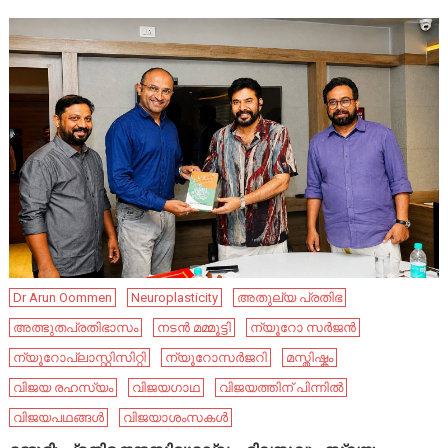
Dr Arun Oommen
Neuroplasticity
അതുല്യ പ്രതിഭ
അത്ഭുതപ്രതിഭാസം
നടൻ മമ്മൂട്ടി
ന്യൂറോ സർജൻ
ന്യൂറോപ്ലാസ്റ്റിസിറ്റി
ന്യൂറോസർജറി
മസ്തിഷ്കം
വിജയ രഹസ്യം
വിജയഗാഥ
വിജയത്തിന് പിന്നിൽ
വിജയപഥങ്ങൾ
വിജയാശംസകൾ