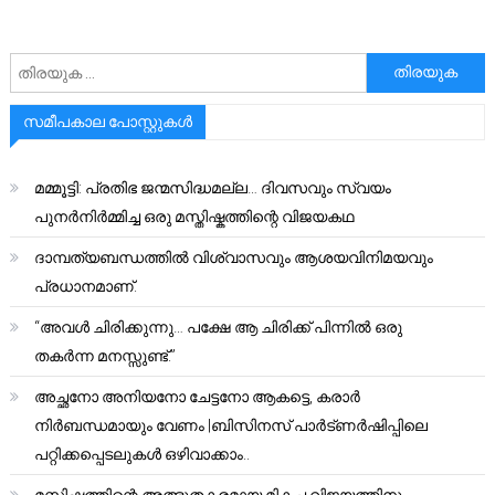
അനേഷിക്കുക
സമീപകാല പോസ്റ്റുകൾ
മമ്മൂട്ടി: പ്രതിഭ ജന്മസിദ്ധമല്ല… ദിവസവും സ്വയം
പുനർനിർമ്മിച്ച ഒരു മസ്തിഷ്കത്തിന്റെ വിജയകഥ
ദാമ്പത്യബന്ധത്തിൽ വിശ്വാസവും ആശയവിനിമയവും
പ്രധാനമാണ്.
“അവൾ ചിരിക്കുന്നു… പക്ഷേ ആ ചിരിക്ക് പിന്നിൽ ഒരു
തകർന്ന മനസ്സുണ്ട്.”
അച്ഛനോ അനിയനോ ചേട്ടനോ ആകട്ടെ, കരാർ
നിർബന്ധമായും വേണം |ബിസിനസ് പാർട്ണർഷിപ്പിലെ
പറ്റിക്കപ്പെടലുകൾ ഒഴിവാക്കാം..
മസ്തിഷ്കത്തിന്റെ അത്ഭുതകരമായ മികച്ച വിജയത്തിനും