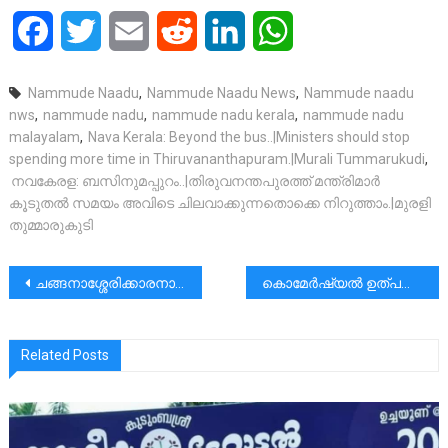
Facebook
Twitter
Email
Reddit
LinkedIn
WhatsApp
Nammude Naadu
,
Nammude Naadu News
,
Nammude naadu
nws
,
nammude nadu
,
nammude nadu kerala
,
nammude nadu
malayalam
,
Nava Kerala: Beyond the bus..|Ministers should stop
spending more time in Thiruvananthapuram.|Murali Tummarukudi
,
നവകേരള: ബസിനുമപ്പുറം..|തിരുവനന്തപുരത്ത് മന്ത്രിമാർ
കൂടുതൽ സമയം അവിടെ ചിലവാക്കുന്നതൊക്കെ നിറുത്താം.|മുരളി
തുമ്മാരുകുടി
പോസ്റ്റുകളിലൂടെ
ചങ്ങനാശ്ശേരിക്കാരനായ ഒരു പ്രശസ്ത നാസ ശാസ്ത്രജ്ഞൻ ഉണ്ടായിരുന്നു, അദ്ദേഹം ഒരു വൈദികനുമായിരുന്നു
കൊമേർഷ്യൽ ഉത്പന്നമോ, സേവനമോ അല്ല ജനകീയ ഭരണം. അങ്ങനെയാണെന്ന ഉപദേശം നൽകുന്നവരെ സൂക്ഷിക്കണം.
Related Posts