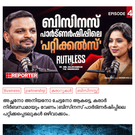
Business
partnership
കരാറുകൾ
ബിസിനസ്സ്
അച്ഛനോ അനിയനോ ചേട്ടനോ ആകട്ടെ, കരാർ
നിർബന്ധമായും വേണം |ബിസിനസ് പാർട്ണർഷിപ്പിലെ
പറ്റിക്കപ്പെടലുകൾ ഒഴിവാക്കാം..