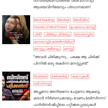
ദാമ്പത്യബന്ധത്തിൽ വിശ്വാസവും
ആശയവിനിമയവും പ്രധാനമാണ്.
Mind Reading
Mindset
MindTalks
Secrets of Mind Power
ഉപബോധ മനസ്സ്
ചിരി
ചിരിയും ചിന്തയും
മനഃശാസ്ത്രം
മനഃശാസ്ത്ര കൗൺസിലിംഗ്
മനസ്സും ശരീരവും
മനസ്സ്
“അവൾ ചിരിക്കുന്നു… പക്ഷേ ആ ചിരിക്ക്
പിന്നിൽ ഒരു തകർന്ന മനസ്സുണ്ട്.”
Business
partnership
കരാറുകൾ
ബിസിനസ്സ്
അച്ഛനോ അനിയനോ ചേട്ടനോ ആകട്ടെ,
കരാർ നിർബന്ധമായും വേണം |ബിസിനസ്
പാർട്ണർഷിപ്പിലെ പറ്റിക്കപ്പെടലുകൾ