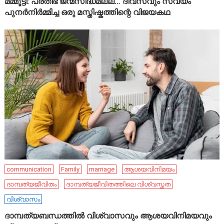
മമ്മൂട്ടി: പ്രതിഭ ജന്മസിദ്ധമല്ല… ദിവസവും സ്വയം
പുനർനിർമ്മിച്ച ഒരു മസ്തിഷ്കത്തിന്റെ വിജയകഥ
communication
Family
marriage
ആശയവിനിമയം
ദാമ്പത്യജീവിതം
ദാമ്പത്യജീവിതത്തിലെ വിശ്വസ്തത
വിശ്വാസം
ദാമ്പത്യബന്ധത്തിൽ വിശ്വാസവും ആശയവിനിമയവും