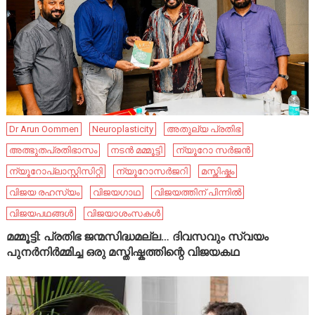
Dr Arun Oommen
Neuroplasticity
അതുല്യ പ്രതിഭ
അത്ഭുതപ്രതിഭാസം
നടൻ മമ്മൂട്ടി
ന്യൂറോ സർജൻ
ന്യൂറോപ്ലാസ്റ്റിസിറ്റി
ന്യൂറോസർജറി
മസ്തിഷ്കം
വിജയ രഹസ്യം
വിജയഗാഥ
വിജയത്തിന് പിന്നിൽ
വിജയപഥങ്ങൾ
വിജയാശംസകൾ
മമ്മൂട്ടി: പ്രതിഭ ജന്മസിദ്ധമല്ല… ദിവസവും സ്വയം
പുനർനിർമ്മിച്ച ഒരു മസ്തിഷ്കത്തിന്റെ വിജയകഥ