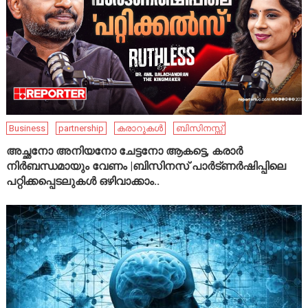
Business
partnership
കരാറുകൾ
ബിസിനസ്സ്
അച്ഛനോ അനിയനോ ചേട്ടനോ ആകട്ടെ, കരാർ
നിർബന്ധമായും വേണം |ബിസിനസ് പാർട്ണർഷിപ്പിലെ
പറ്റിക്കപ്പെടലുകൾ ഒഴിവാക്കാം..