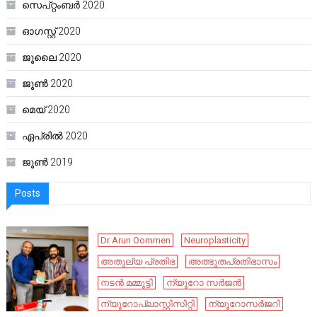
സെപ്റ്റംബർ 2020
ഓഗസ്റ്റ്‌ 2020
ജൂലൈ 2020
ജൂൺ 2020
മെയ്‌ 2020
ഏപ്രിൽ 2020
ജൂൺ 2019
Posts
Dr Arun Oommen
Neuroplasticity
അതുല്യ പ്രതിഭ
അത്ഭുതപ്രതിഭാസം
നടൻ മമ്മൂട്ടി
ന്യൂറോ സർജൻ
ന്യൂറോപ്ലാസ്റ്റിസിറ്റി
ന്യൂറോസർജറി