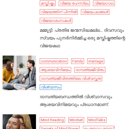
മസ്തിഷ്കം
വിജയ രഹസ്യം
വിജയഗാഥ
വിജയത്തിന് പിന്നിൽ
വിജയപഥങ്ങൾ
വിജയാശംസകൾ
മമ്മൂട്ടി: പ്രതിഭ ജന്മസിദ്ധമല്ല… ദിവസവും
സ്വയം പുനർനിർമ്മിച്ച ഒരു മസ്തിഷ്കത്തിന്റെ
വിജയകഥ
communication
Family
marriage
ആശയവിനിമയം
ദാമ്പത്യജീവിതം
ദാമ്പത്യജീവിതത്തിലെ വിശ്വസ്തത
വിശ്വാസം
ദാമ്പത്യബന്ധത്തിൽ വിശ്വാസവും
ആശയവിനിമയവും പ്രധാനമാണ്.
Mind Reading
Mindset
MindTalks
Secrets of Mind Power
ഉപബോധ മനസ്സ്