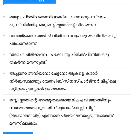
മമ്മൂട്ടി: പ്രതിഭ ജന്മസിദ്ധമല്ല… ദിവസവും സ്വയം
പുനർനിർമ്മിച്ച ഒരു മസ്തിഷ്കത്തിന്റെ വിജയകഥ
ദാമ്പത്യബന്ധത്തിൽ വിശ്വാസവും ആശയവിനിമയവും
പ്രധാനമാണ്.
“അവൾ ചിരിക്കുന്നു… പക്ഷേ ആ ചിരിക്ക് പിന്നിൽ ഒരു
തകർന്ന മനസ്സുണ്ട്.”
അച്ഛനോ അനിയനോ ചേട്ടനോ ആകട്ടെ, കരാർ
നിർബന്ധമായും വേണം |ബിസിനസ് പാർട്ണർഷിപ്പിലെ
പറ്റിക്കപ്പെടലുകൾ ഒഴിവാക്കാം..
മസ്തിഷ്കത്തിന്റെ അത്ഭുതകരമായ മികച്ച വിജയത്തിനും
സന്തോഷത്തിനുമായി’ന്യൂറോപ്ലാസ്റ്റിസിറ്റി’
(Neuroplasticity):എങ്ങനെ പ്രയോജനപ്പെടുത്താമെന്ന്
മനസ്സിലാക്കാം.