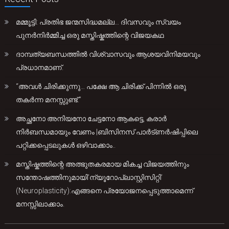
മമ്മൂട്ടി: പ്രതിഭ ജന്മസിദ്ധമല്ല… ദിവസവും സ്വയം
പുനർനിർമ്മിച്ച ഒരു മസ്തിഷ്കത്തിന്റെ വിജയകഥ
ദാമ്പത്യബന്ധത്തിൽ വിശ്വാസവും ആശയവിനിമയവും
പ്രധാനമാണ്.
“അവൾ ചിരിക്കുന്നു… പക്ഷേ ആ ചിരിക്ക് പിന്നിൽ ഒരു
തകർന്ന മനസ്സുണ്ട്.”
അച്ഛനോ അനിയനോ ചേട്ടനോ ആകട്ടെ, കരാർ
നിർബന്ധമായും വേണം |ബിസിനസ് പാർട്ണർഷിപ്പിലെ
പറ്റിക്കപ്പെടലുകൾ ഒഴിവാക്കാം..
മസ്തിഷ്കത്തിന്റെ അത്ഭുതകരമായ മികച്ച വിജയത്തിനും
സന്തോഷത്തിനുമായി’ന്യൂറോപ്ലാസ്റ്റിസിറ്റി’
(Neuroplasticity):എങ്ങനെ പ്രയോജനപ്പെടുത്താമെന്ന്
മനസ്സിലാക്കാം.