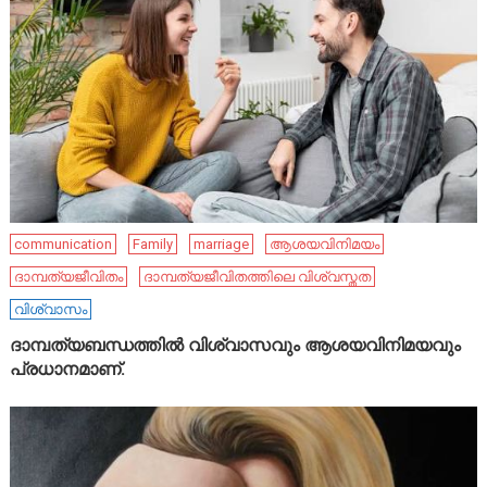
communication
Family
marriage
ആശയവിനിമയം
ദാമ്പത്യജീവിതം
ദാമ്പത്യജീവിതത്തിലെ വിശ്വസ്തത
വിശ്വാസം
ദാമ്പത്യബന്ധത്തിൽ വിശ്വാസവും ആശയവിനിമയവും
പ്രധാനമാണ്.