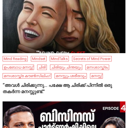
Mind Reading
Mindset
MindTalks
Secrets of Mind Power
ഉപബോധ മനസ്സ്
ചിരി
ചിരിയും ചിന്തയും
മനഃശാസ്ത്രം
മനഃശാസ്ത്ര കൗൺസിലിംഗ്
മനസ്സും ശരീരവും
മനസ്സ്
“അവൾ ചിരിക്കുന്നു… പക്ഷേ ആ ചിരിക്ക് പിന്നിൽ ഒരു
തകർന്ന മനസ്സുണ്ട്.”