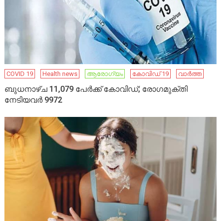
COVID 19
Health news
ആരോഗ്യം
കോവിഡ് 19
വാർത്ത
ബുധനാഴ്ച 11,079 പേര്‍ക്ക് കോവിഡ്; രോഗമുക്തി
നേടിയവര്‍ 9972