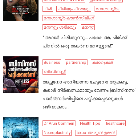
ചിരി
ചിരിയും ചിന്തയും
മനഃശാസ്ത്രം
മനഃശാസ്ത്ര കൗൺസിലിംഗ്
മനസ്സും ശരീരവും
മനസ്സ്
“അവൾ ചിരിക്കുന്നു… പക്ഷേ ആ ചിരിക്ക്
പിന്നിൽ ഒരു തകർന്ന മനസ്സുണ്ട്.”
Business
partnership
കരാറുകൾ
ബിസിനസ്സ്
അച്ഛനോ അനിയനോ ചേട്ടനോ ആകട്ടെ,
കരാർ നിർബന്ധമായും വേണം |ബിസിനസ്
പാർട്ണർഷിപ്പിലെ പറ്റിക്കപ്പെടലുകൾ
ഒഴിവാക്കാം..
Dr Arun Oommen
Health Tips
healthcare
Neuroplasticity
ഡോ .അരുൺ ഉമ്മൻ