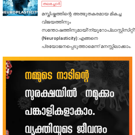
തലച്ചോർ
മസ്തിഷ്കത്തിന്റെ അത്ഭുതകരമായ മികച്ച
വിജയത്തിനും
സന്തോഷത്തിനുമായി’ന്യൂറോപ്ലാസ്റ്റിസിറ്റി’
(Neuroplasticity):എങ്ങനെ
പ്രയോജനപ്പെടുത്താമെന്ന് മനസ്സിലാക്കാം.