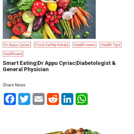
Dr Appu Cyriac
Food Safety Kerala
Health news
Health Tips
healthcare
Smart Eating|Dr Appu Cyriac|Diabetologist &
General Physician
Share News
Facebook
Twitter
Email
Reddit
LinkedIn
WhatsApp