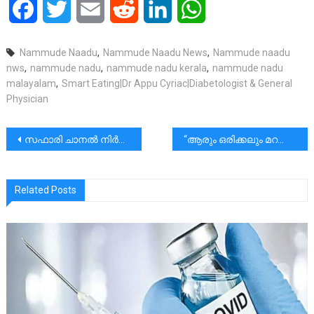
Facebook
Twitter
Email
Reddit
LinkedIn
WhatsApp
Nammude Naadu
,
Nammude Naadu News
,
Nammude naadu
nws
,
nammude nadu
,
nammude nadu kerala
,
nammude nadu
malayalam
,
Smart Eating|Dr Appu Cyriac|Diabetologist & General
Physician
പോസ്റ്റുകളിലൂടെ
സഫാരി ചാനൽ നിർത്തുന്നതിനെപ്പറ്റി ആലോചിക്കുകയാണ്.| കഴിഞ്ഞ ദിവസം സന്തോഷ് ജോർജ് കൊടുത്ത ഒരു ഇന്റർവ്യൂവിൽ പറയുന്നു.
“ആരും ഒരിക്കലും മറന്നു വെച്ച കുട എടുക്കാൻ തിരികെ പോകരുത്”
Related Posts