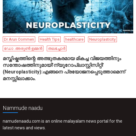
Dr Arun Oommen
Health Tips
healthcare
Neuroplasticity
ഡോ .അരുൺ ഉമ്മൻ
തലച്ചോർ
മസ്തിഷ്കത്തിന്റെ അത്ഭുതകരമായ മികച്ച വിജയത്തിനും
സന്തോഷത്തിനുമായി’ന്യൂറോപ്ലാസ്റ്റിസിറ്റി’
(Neuroplasticity):എങ്ങനെ പ്രയോജനപ്പെടുത്താമെന്ന്
മനസ്സിലാക്കാം.
Nammude naadu
namudenaadu.com is an online malayalam news portal for the
latest news and views.