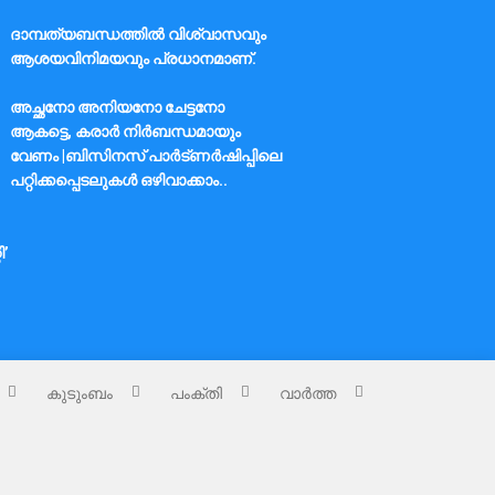
ദാമ്പത്യബന്ധത്തിൽ വിശ്വാസവും
ആശയവിനിമയവും പ്രധാനമാണ്.
അച്ഛനോ അനിയനോ ചേട്ടനോ
ആകട്ടെ, കരാർ നിർബന്ധമായും
വേണം |ബിസിനസ് പാർട്ണർഷിപ്പിലെ
പറ്റിക്കപ്പെടലുകൾ ഒഴിവാക്കാം..
ി’
കുടുംബം
പംക്തി
വാർത്ത