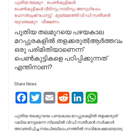
പുതിയ തലമുറ
പെൺകുട്ടികൾ
പെൺകുട്ടികൾ വീടിനും നാടിനും അനുഗ്രഹം
ഫേ​സ്ബു​ക്ക് പോ​സ്റ്റ്
മുഖ്യമന്ത്രി വി ഡി സതീശൻ
യുവതലമുറ
വീക്ഷണം
പുതിയ തലമുറയെ പഴയകാല
മറപ്പുരകളിൽ തളക്കരുത്|ആർത്തവം
ഒരു പരിമിതിയാണെന്ന്
പെൺകുട്ടികളെ പഠിപ്പിക്കുന്നത്
എന്തിനാണ്?
Share News
Facebook
Twitter
Email
Reddit
LinkedIn
WhatsApp
പുതിയ തലമുറയെ പഴയകാല മറപ്പുരകളിൽ തളക്കരുത്
വലിയ നേട്ടമെന്ന നിലയിൽ വിഡി സതീശൻ സർക്കാർ
അവതരിപ്പിച്ച നയപ്രഖ്യാപനത്തിൽ സവിശേഷമായൊരു