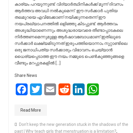
കാര്യം പറയുന്നുണ്ട്. വിദ്യാർത്ഥിനികൾക്ക് മൂന്ന് ദിവസം
ആർത്തവ അവധി നൽകുമെന്ന്. ഈ സർക്കാർ പുതിയ
തലമുറയെ എവിടേക്കാണ് നയിക്കുന്നതെന്ന് ഈ
നയപ്രഖ്യാപനത്തിൽ ഒളിഞ്ഞു കിടപ്പുണ്ട്. ആർത്തവം
അശുദ്ധിയാണെന്നും അശുദ്ധരായവരെ തീണ്ടാപ്പാടകലെ
നിർത്തണമെന്നുമുള്ള ആർഷാവബോധമാണ് ഇതിലൂടെ
സർക്കാർ ലക്ഷ്യമിടുന്നത് ഇരുപത്തിയൊന്നാം നൂറ്റാണ്ടിലെ
ഒരു ജനാധിപത്യ സർക്കാരും വിഭാവനം ചെയ്യാൻ
ധൈര്യപ്പെടാത്ത ഈ നയം നമ്മുടെ പെൺകുഞ്ഞുങ്ങളെ
വീണ്ടും മറപ്പുരകളിൽ […]
Share News
Facebook
Twitter
Email
Reddit
LinkedIn
WhatsApp
Read More
Don't keep the new generation stuck in the shadows of the
past | Why teach girls that menstruation is a limitation?
,