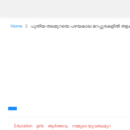
Home
പുതിയ തലമുറയെ പഴയകാല മറപ്പുരകളിൽ തളക്കരു
Education
girls
ആർത്തവം
നമ്മുടെ യുവതലമുറ