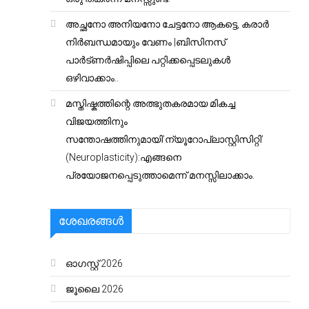
അച്ഛനോ അനിയനോ ചേട്ടനോ ആകട്ടെ, കരാർ
നിർബന്ധമായും വേണം |ബിസിനസ്
പാർട്ണർഷിപ്പിലെ പറ്റിക്കപ്പെടലുകൾ
ഒഴിവാക്കാം..
മസ്തിഷ്കത്തിന്റെ അത്ഭുതകരമായ മികച്ച
വിജയത്തിനും
സന്തോഷത്തിനുമായി’ന്യൂറോപ്ലാസ്റ്റിസിറ്റി’
(Neuroplasticity):എങ്ങനെ
പ്രയോജനപ്പെടുത്താമെന്ന് മനസ്സിലാക്കാം.
ശേഖരങ്ങൾ
ഓഗസ്റ്റ്‌ 2026
ജൂലൈ 2026