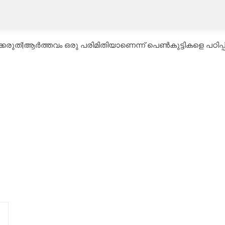
ത്|ആർത്തവം ഒരു പരിമിതിയാണെന്ന് പെൺകുട്ടികളെ പഠിപ്പിക