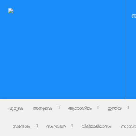
Skip
to
Nammude Naadu
ന
നമ്മുടെ നാട്
content
പൂമുഖം
അനുഭവം
ആരോഗ്യം
ഇന്ത്യ
സന്ദേശം
സംഘടന
വിദ്യാഭ്യാസം
സാമ്പത