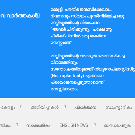
മമ്മൂട്ടി: പ്രതിഭ ജന്മസിദ്ധമല്ല…
വ വാർത്തകൾ
ദിവസവും സ്വയം പുനർനിർമ്മിച്ച ഒരു
മസ്തിഷ്കത്തിന്റെ വിജയകഥ
“അവൾ ചിരിക്കുന്നു… പക്ഷേ ആ
ചിരിക്ക് പിന്നിൽ ഒരു തകർന്ന
മനസ്സുണ്ട്.”
മസ്തിഷ്കത്തിന്റെ അത്ഭുതകരമായ മികച്ച
വിജയത്തിനും
സന്തോഷത്തിനുമായി’ന്യൂറോപ്ലാസ്റ്റിസിറ്റ
(Neuroplasticity):എങ്ങനെ
പ്രയോജനപ്പെടുത്താമെന്ന്
മനസ്സിലാക്കാം.
കേരളം
അറിയിപ്പുകൾ
പ്രാർത്ഥന
സാംസ്കാരികം
്തികം
സാങ്കേതികം
ENGLISH NEWS
ബന്ധപെടുക