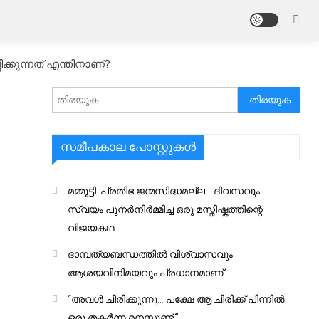
്കുന്നത് എന്തിനാണ്?
അനേഷിക്കുക
സമീപകാല പോസ്റ്റുകൾ
മമ്മൂട്ടി: പ്രതിഭ ജന്മസിദ്ധമല്ല… ദിവസവും
സ്വയം പുനർനിർമ്മിച്ച ഒരു മസ്തിഷ്കത്തിന്റെ
വിജയകഥ
ദാമ്പത്യബന്ധത്തിൽ വിശ്വാസവും
ആശയവിനിമയവും പ്രധാനമാണ്.
“അവൾ ചിരിക്കുന്നു… പക്ഷേ ആ ചിരിക്ക് പിന്നിൽ
ഒരു തകർന്ന മനസ്സുണ്ട്.”