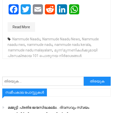
Facebook
Twitter
Email
Reddit
LinkedIn
WhatsApp
Read More
Nammude Naadu
,
Nammude Naadu News
,
Nammude
naadu nws
,
nammude nadu
,
nammude nadu kerala
,
nammude nadu malayalam
,
മുന്ന് മുന്നണികൾക്കുമായി
പ്രസക്തമായ 101 പൊതുനയ നിർദേശങ്ങൾ.
അനേഷിക്കുക
സമീപകാല പോസ്റ്റുകൾ
മമ്മൂട്ടി: പ്രതിഭ ജന്മസിദ്ധമല്ല… ദിവസവും സ്വയം