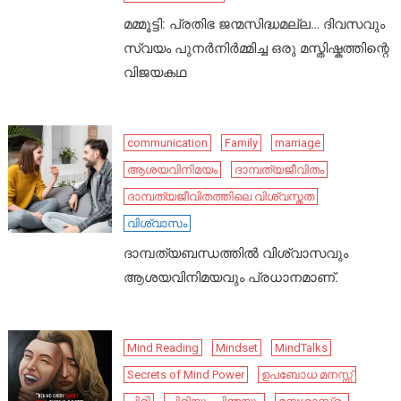
മമ്മൂട്ടി: പ്രതിഭ ജന്മസിദ്ധമല്ല… ദിവസവും
സ്വയം പുനർനിർമ്മിച്ച ഒരു മസ്തിഷ്കത്തിന്റെ
വിജയകഥ
communication
Family
marriage
ആശയവിനിമയം
ദാമ്പത്യജീവിതം
ദാമ്പത്യജീവിതത്തിലെ വിശ്വസ്തത
വിശ്വാസം
ദാമ്പത്യബന്ധത്തിൽ വിശ്വാസവും
ആശയവിനിമയവും പ്രധാനമാണ്.
Mind Reading
Mindset
MindTalks
Secrets of Mind Power
ഉപബോധ മനസ്സ്