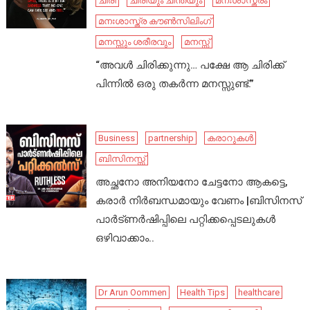
ചിരി
ചിരിയും ചിന്തയും
മനഃശാസ്ത്രം
മനഃശാസ്ത്ര കൗൺസിലിംഗ്
മനസ്സും ശരീരവും
മനസ്സ്
“അവൾ ചിരിക്കുന്നു… പക്ഷേ ആ ചിരിക്ക്
പിന്നിൽ ഒരു തകർന്ന മനസ്സുണ്ട്.”
Business
partnership
കരാറുകൾ
ബിസിനസ്സ്
അച്ഛനോ അനിയനോ ചേട്ടനോ ആകട്ടെ,
കരാർ നിർബന്ധമായും വേണം |ബിസിനസ്
പാർട്ണർഷിപ്പിലെ പറ്റിക്കപ്പെടലുകൾ
ഒഴിവാക്കാം..
Dr Arun Oommen
Health Tips
healthcare