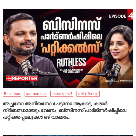
Business
partnership
കരാറുകൾ
ബിസിനസ്സ്
അച്ഛനോ അനിയനോ ചേട്ടനോ ആകട്ടെ, കരാർ
നിർബന്ധമായും വേണം |ബിസിനസ് പാർട്ണർഷിപ്പിലെ
പറ്റിക്കപ്പെടലുകൾ ഒഴിവാക്കാം..