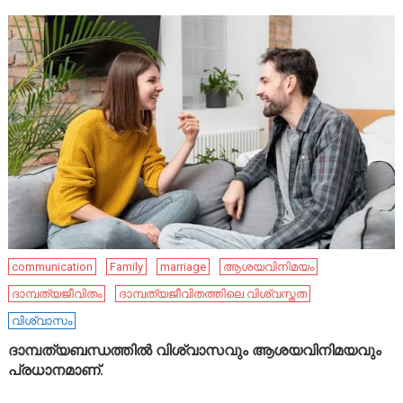
communication
Family
marriage
ആശയവിനിമയം
ദാമ്പത്യജീവിതം
ദാമ്പത്യജീവിതത്തിലെ വിശ്വസ്തത
വിശ്വാസം
ദാമ്പത്യബന്ധത്തിൽ വിശ്വാസവും ആശയവിനിമയവും
പ്രധാനമാണ്.