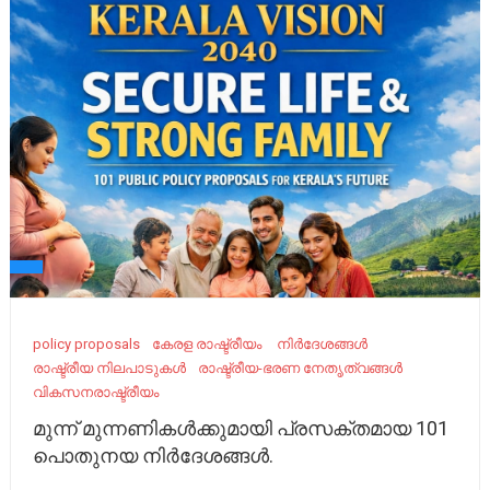
policy proposals
കേ​രള രാഷ്ട്രീയം ​
നിർദേശങ്ങൾ
രാഷ്ട്രീയ നിലപാടുകൾ
രാഷ്ട്രീയ-ഭരണ നേതൃത്വങ്ങൾ
വികസനരാഷ്ട്രീയം
മുന്ന് മുന്നണികൾക്കുമായി പ്രസക്തമായ 101
പൊതുനയ നിർദേശങ്ങൾ.