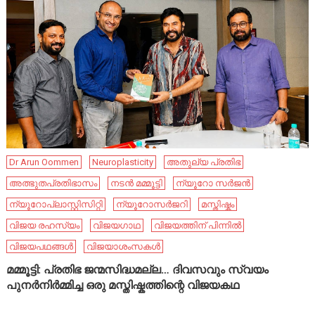
Dr Arun Oommen
Neuroplasticity
അതുല്യ പ്രതിഭ
അത്ഭുതപ്രതിഭാസം
നടൻ മമ്മൂട്ടി
ന്യൂറോ സർജൻ
ന്യൂറോപ്ലാസ്റ്റിസിറ്റി
ന്യൂറോസർജറി
മസ്തിഷ്കം
വിജയ രഹസ്യം
വിജയഗാഥ
വിജയത്തിന് പിന്നിൽ
വിജയപഥങ്ങൾ
വിജയാശംസകൾ
മമ്മൂട്ടി: പ്രതിഭ ജന്മസിദ്ധമല്ല… ദിവസവും സ്വയം
പുനർനിർമ്മിച്ച ഒരു മസ്തിഷ്കത്തിന്റെ വിജയകഥ