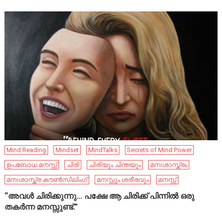
Mind Reading
Mindset
MindTalks
Secrets of Mind Power
ഉപബോധ മനസ്സ്
ചിരി
ചിരിയും ചിന്തയും
മനഃശാസ്ത്രം
മനഃശാസ്ത്ര കൗൺസിലിംഗ്
മനസ്സും ശരീരവും
മനസ്സ്
“അവൾ ചിരിക്കുന്നു… പക്ഷേ ആ ചിരിക്ക് പിന്നിൽ ഒരു
തകർന്ന മനസ്സുണ്ട്.”