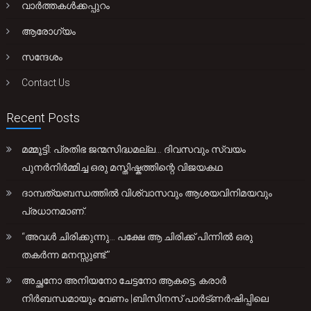
വാർത്തകൾക്കപ്പുറം
ആരോഗ്യം
സന്ദേശം
Contact Us
Recent Posts
മമ്മൂട്ടി: പ്രതിഭ ജന്മസിദ്ധമല്ല… ദിവസവും സ്വയം
പുനർനിർമ്മിച്ച ഒരു മസ്തിഷ്കത്തിന്റെ വിജയകഥ
ദാമ്പത്യബന്ധത്തിൽ വിശ്വാസവും ആശയവിനിമയവും
പ്രധാനമാണ്.
“അവൾ ചിരിക്കുന്നു… പക്ഷേ ആ ചിരിക്ക് പിന്നിൽ ഒരു
തകർന്ന മനസ്സുണ്ട്.”
അച്ഛനോ അനിയനോ ചേട്ടനോ ആകട്ടെ, കരാർ
നിർബന്ധമായും വേണം |ബിസിനസ് പാർട്ണർഷിപ്പിലെ