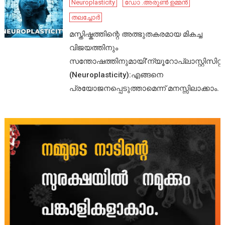
Neuroplasticity
ഡോ .അരുൺ ഉമ്മൻ
തലച്ചോർ
മസ്തിഷ്കത്തിന്റെ അത്ഭുതകരമായ മികച്ച
വിജയത്തിനും
സന്തോഷത്തിനുമായി’ന്യൂറോപ്ലാസ്റ്റിസിറ്റി’
(Neuroplasticity):എങ്ങനെ
പ്രയോജനപ്പെടുത്താമെന്ന് മനസ്സിലാക്കാം.