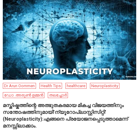
Dr Arun Oommen
Health Tips
healthcare
Neuroplasticity
ഡോ .അരുൺ ഉമ്മൻ
തലച്ചോർ
മസ്തിഷ്കത്തിന്റെ അത്ഭുതകരമായ മികച്ച വിജയത്തിനും
സന്തോഷത്തിനുമായി’ന്യൂറോപ്ലാസ്റ്റിസിറ്റി’
(Neuroplasticity):എങ്ങനെ പ്രയോജനപ്പെടുത്താമെന്ന്
മനസ്സിലാക്കാം.