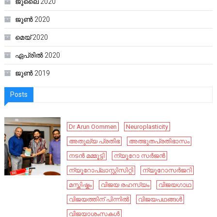
ജൂലൈ 2020
ജൂൺ 2020
മെയ്‌ 2020
ഏപ്രിൽ 2020
ജൂൺ 2019
Posts
Dr Arun Oommen
Neuroplasticity
അതുല്യ പ്രതിഭ
അത്ഭുതപ്രതിഭാസം
നടൻ മമ്മൂട്ടി
ന്യൂറോ സർജൻ
ന്യൂറോപ്ലാസ്റ്റിസിറ്റി
ന്യൂറോസർജറി
മസ്തിഷ്കം
വിജയ രഹസ്യം
വിജയഗാഥ
വിജയത്തിന് പിന്നിൽ
വിജയപഥങ്ങൾ
വിജയാശംസകൾ