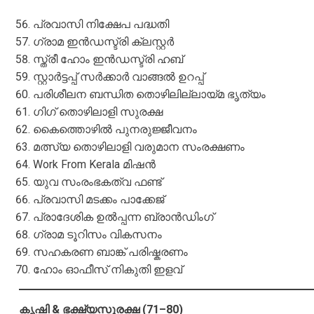
പ്രവാസി നിക്ഷേപ പദ്ധതി
ഗ്രാമ ഇൻഡസ്ട്രി ക്ലസ്റ്റർ
സ്ത്രീ ഹോം ഇൻഡസ്ട്രി ഹബ്
സ്റ്റാർട്ടപ്പ് സർക്കാർ വാങ്ങൽ ഉറപ്പ്
പരിശീലന ബന്ധിത തൊഴിലില്ലായ്മ ഭൃത്യം
ഗിഗ് തൊഴിലാളി സുരക്ഷ
കൈത്തൊഴിൽ പുനരുജ്ജീവനം
മത്സ്യ തൊഴിലാളി വരുമാന സംരക്ഷണം
Work From Kerala മിഷൻ
യുവ സംരംഭകത്വ ഫണ്ട്
പ്രവാസി മടക്കം പാക്കേജ്
പ്രാദേശിക ഉൽപ്പന്ന ബ്രാൻഡിംഗ്
ഗ്രാമ ടൂറിസം വികസനം
സഹകരണ ബാങ്ക് പരിഷ്കരണം
ഹോം ഓഫീസ് നികുതി ഇളവ്
കൃഷി & ഭക്ഷ്യസുരക്ഷ (71–80)