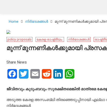
Home
നിർദേശങ്ങൾ
മുന്ന് മുന്നണികൾക്കുമായി 
policy proposals
കേ​രള രാഷ്ട്രീയം ​
നിർദേശങ്ങൾ
രാഷ്ട്
മുന്ന് മുന്നണികൾക്കുമായി പ്
Share News
Facebook
Twitter
Email
Reddit
LinkedIn
WhatsApp
ജീവിതവും കുടുംബവും സുരക്ഷിതമെങ്കിൽ മാത്രമേ കേരള
അടുത്ത കേരള അസംബ്ലി തിരഞ്ഞെടുപ്പിനായി എല്ലാ രാഷ
നിർദേശങ്ങൾ