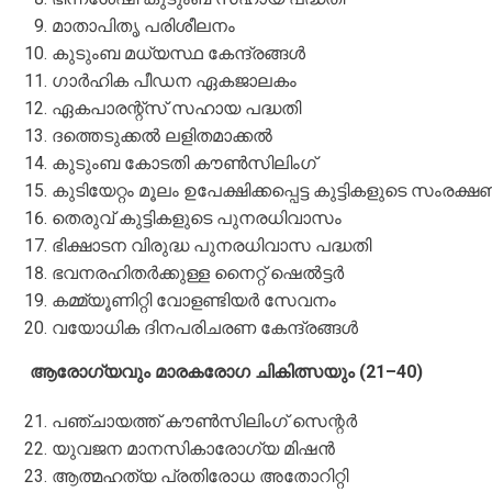
മാതാപിതൃ പരിശീലനം
കുടുംബ മധ്യസ്ഥ കേന്ദ്രങ്ങൾ
ഗാർഹിക പീഡന ഏകജാലകം
ഏകപാരന്റ്സ് സഹായ പദ്ധതി
ദത്തെടുക്കൽ ലളിതമാക്കൽ
കുടുംബ കോടതി കൗൺസിലിംഗ്
കുടിയേറ്റം മൂലം ഉപേക്ഷിക്കപ്പെട്ട കുട്ടികളുടെ സംരക്
തെരുവ് കുട്ടികളുടെ പുനരധിവാസം
ഭിക്ഷാടന വിരുദ്ധ പുനരധിവാസ പദ്ധതി
ഭവനരഹിതർക്കുള്ള നൈറ്റ് ഷെൽട്ടർ
കമ്മ്യൂണിറ്റി വോളണ്ടിയർ സേവനം
വയോധിക ദിനപരിചരണ കേന്ദ്രങ്ങൾ
ആരോഗ്യവും മാരകരോഗ ചികിത്സയും (21–40)
പഞ്ചായത്ത് കൗൺസിലിംഗ് സെന്റർ
യുവജന മാനസികാരോഗ്യ മിഷൻ
ആത്മഹത്യ പ്രതിരോധ അതോറിറ്റി