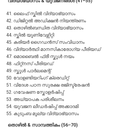
വിദ്യാഭ്യാസം & യുവജനങ്ങൾ (41–55)
ലൈഫ് സ്കിൽ വിദ്യാഭ്യാസം
ഡിജിറ്റൽ അഡിക്ഷൻ നിയന്ത്രണം
തൊഴിൽബന്ധിത വിദ്യാഭ്യാസം
സ്കിൽ യൂണിവേഴ്സിറ്റി
കരിയർ ഗൈഡൻസ് സംവിധാനം
വിദ്യാർത്ഥി മാനസികാരോഗ്യ പീരിയഡ്
മൊബൈൽ ഫ്രീ സ്കൂൾ നയം
ഫിറ്റ്നസ് പീരിയഡ്
സ്കൂൾ പാർലമെന്റ്
വോളണ്ടിയറിംഗ് ക്രെഡിറ്റ്
വിദേശ പഠന സുരക്ഷ രജിസ്ട്രേഷൻ
ഗവേഷണ സ്കോളർഷിപ്പ്
അധ്യാപക പരിശീലനം
യുവജന ലീഡർഷിപ്പ് അക്കാദമി
കുടുംബ മൂല്യ വിദ്യാഭ്യാസം
തൊഴിൽ & സാമ്പത്തികം (56–70)