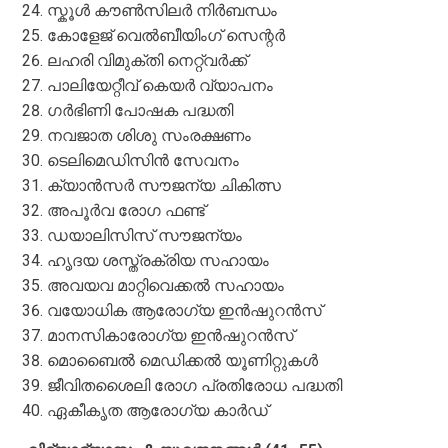
സ്കൂൾ കൗൺസിലർ നിർബന്ധം
കോളേജ് വെൽബീയിംഗ് സെന്റർ
ലഹരി വിമുക്തി നെറ്റ്‌വർക്ക്
പാലിയേറ്റീവ് കെയർ വ്യാപനം
ഗർഭിണി പോഷക പദ്ധതി
നവജാത ശിശു സംരക്ഷണം
ടെലിമെഡിസിൻ സേവനം
ക്യാൻസർ സൗജന്യ ചികിത്സ
അപൂർവ രോഗ ഫണ്ട്
ഡയാലിസിസ് സൗജന്യം
ഹൃദയ ശസ്ത്രക്രിയ സഹായം
അവയവ മാറ്റിവെക്കൽ സഹായം
വയോധിക ആരോഗ്യ ഇൻഷുറൻസ്
മാനസികാരോഗ്യ ഇൻഷുറൻസ്
മൊബൈൽ മെഡിക്കൽ യൂണിറ്റുകൾ
ജീവിതശൈലി രോഗ പ്രതിരോധ പദ്ധതി
ഏകീകൃത ആരോഗ്യ കാർഡ്