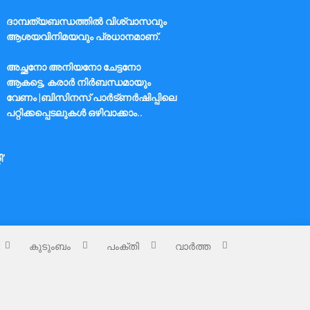
ദാമ്പത്യബന്ധത്തിൽ വിശ്വാസവും
ആശയവിനിമയവും പ്രധാനമാണ്.
അച്ഛനോ അനിയനോ ചേട്ടനോ
ആകട്ടെ, കരാർ നിർബന്ധമായും
വേണം |ബിസിനസ് പാർട്ണർഷിപ്പിലെ
പറ്റിക്കപ്പെടലുകൾ ഒഴിവാക്കാം..
ി’
കുടുംബം
പംക്തി
വാർത്ത