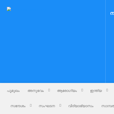
Skip
to
Nammude Naadu
ന
നമ്മുടെ നാട്
content
പൂമുഖം
അനുഭവം
ആരോഗ്യം
ഇന്ത്യ
സന്ദേശം
സംഘടന
വിദ്യാഭ്യാസം
സാമ്പത