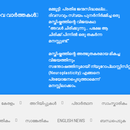
മമ്മൂട്ടി: പ്രതിഭ ജന്മസിദ്ധമല്ല…
വ വാർത്തകൾ
ദിവസവും സ്വയം പുനർനിർമ്മിച്ച ഒരു
മസ്തിഷ്കത്തിന്റെ വിജയകഥ
“അവൾ ചിരിക്കുന്നു… പക്ഷേ ആ
ചിരിക്ക് പിന്നിൽ ഒരു തകർന്ന
മനസ്സുണ്ട്.”
മസ്തിഷ്കത്തിന്റെ അത്ഭുതകരമായ മികച്ച
വിജയത്തിനും
സന്തോഷത്തിനുമായി’ന്യൂറോപ്ലാസ്റ്റിസിറ്റ
(Neuroplasticity):എങ്ങനെ
പ്രയോജനപ്പെടുത്താമെന്ന്
മനസ്സിലാക്കാം.
കേരളം
അറിയിപ്പുകൾ
പ്രാർത്ഥന
സാംസ്കാരികം
്തികം
സാങ്കേതികം
ENGLISH NEWS
ബന്ധപെടുക