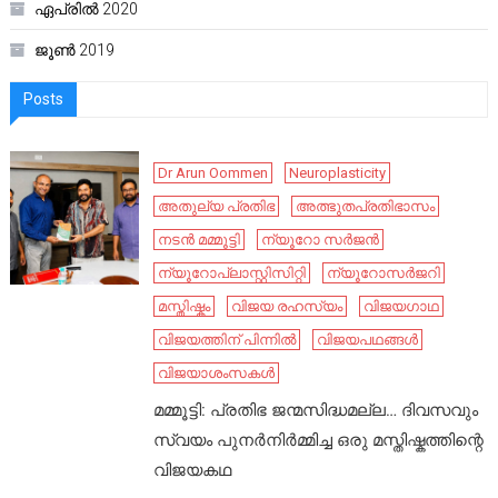
ഏപ്രിൽ 2020
ജൂൺ 2019
Posts
Dr Arun Oommen
Neuroplasticity
അതുല്യ പ്രതിഭ
അത്ഭുതപ്രതിഭാസം
നടൻ മമ്മൂട്ടി
ന്യൂറോ സർജൻ
ന്യൂറോപ്ലാസ്റ്റിസിറ്റി
ന്യൂറോസർജറി
മസ്തിഷ്കം
വിജയ രഹസ്യം
വിജയഗാഥ
വിജയത്തിന് പിന്നിൽ
വിജയപഥങ്ങൾ
വിജയാശംസകൾ
മമ്മൂട്ടി: പ്രതിഭ ജന്മസിദ്ധമല്ല… ദിവസവും
സ്വയം പുനർനിർമ്മിച്ച ഒരു മസ്തിഷ്കത്തിന്റെ
വിജയകഥ