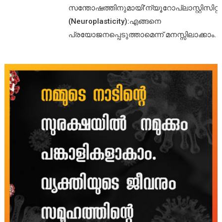
സന്തോഷത്തിനുമായി’ന്യൂറോപ്ലാസ്റ്റിസിറ്റി’
(Neuroplasticity):എങ്ങനെ
പ്രയോജനപ്പെടുത്താമെന്ന് മനസ്സിലാക്കാം.