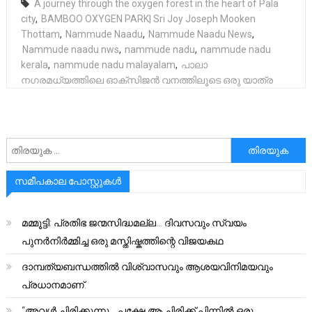
A journey through the oxygen forest in the heart of Pala
city
,
BAMBOO OXYGEN PARK| Sri Joy Joseph Mooken
Thottam
,
Nammude Naadu
,
Nammude Naadu News
,
Nammude naadu nws
,
nammude nadu
,
nammude nadu
kerala
,
nammude nadu malayalam
,
പാലാ
നഗരമധ്യത്തിലെ ഓക്സിജൻ വനത്തിലൂടെ ഒരു യാത്ര
അനേഷിക്കുക
സമീപകാല പോസ്റ്റുകൾ
മമ്മൂട്ടി: പ്രതിഭ ജന്മസിദ്ധമല്ല… ദിവസവും സ്വയം
പുനർനിർമ്മിച്ച ഒരു മസ്തിഷ്കത്തിന്റെ വിജയകഥ
ദാമ്പത്യബന്ധത്തിൽ വിശ്വാസവും ആശയവിനിമയവും
പ്രധാനമാണ്.
“അവൾ ചിരിക്കുന്നു… പക്ഷേ ആ ചിരിക്ക് പിന്നിൽ ഒരു