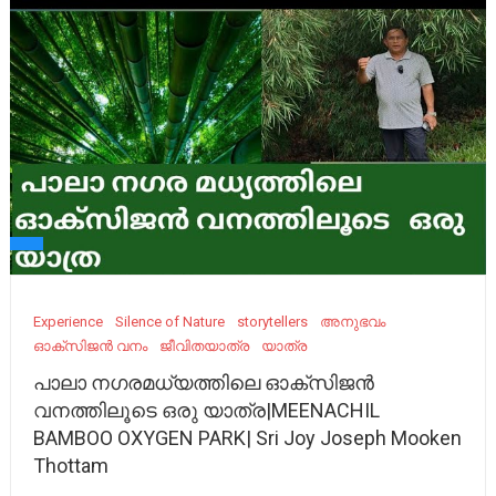
Experience
Silence of Nature
storytellers
അനുഭവം
ഓക്സിജൻ വനം
ജീവിതയാത്ര
യാത്ര
പാലാ നഗരമധ്യത്തിലെ ഓക്സിജൻ
വനത്തിലൂടെ ഒരു യാത്ര|MEENACHIL
BAMBOO OXYGEN PARK| Sri Joy Joseph Mooken
Thottam