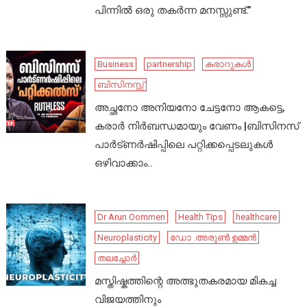
പിന്നിൽ ഒരു തകർന്ന മനസ്സുണ്ട്.”
Business
partnership
കരാറുകൾ
ബിസിനസ്സ്
അച്ഛനോ അനിയനോ ചേട്ടനോ ആകട്ടെ,
കരാർ നിർബന്ധമായും വേണം |ബിസിനസ്
പാർട്ണർഷിപ്പിലെ പറ്റിക്കപ്പെടലുകൾ
ഒഴിവാക്കാം..
Dr Arun Oommen
Health Tips
healthcare
Neuroplasticity
ഡോ .അരുൺ ഉമ്മൻ
തലച്ചോർ
മസ്തിഷ്കത്തിന്റെ അത്ഭുതകരമായ മികച്ച
വിജയത്തിനും