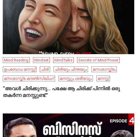
Mind Reading
Mindset
MindTalks
Secrets of Mind Power
ഉപബോധ മനസ്സ്
ചിരി
ചിരിയും ചിന്തയും
മനഃശാസ്ത്രം
മനഃശാസ്ത്ര കൗൺസിലിംഗ്
മനസ്സും ശരീരവും
മനസ്സ്
“അവൾ ചിരിക്കുന്നു… പക്ഷേ ആ ചിരിക്ക് പിന്നിൽ ഒരു
തകർന്ന മനസ്സുണ്ട്.”