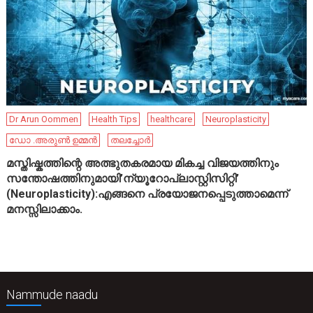
Dr Arun Oommen
Health Tips
healthcare
Neuroplasticity
ഡോ .അരുൺ ഉമ്മൻ
തലച്ചോർ
മസ്തിഷ്കത്തിന്റെ അത്ഭുതകരമായ മികച്ച വിജയത്തിനും
സന്തോഷത്തിനുമായി’ന്യൂറോപ്ലാസ്റ്റിസിറ്റി’
(Neuroplasticity):എങ്ങനെ പ്രയോജനപ്പെടുത്താമെന്ന്
മനസ്സിലാക്കാം.
Nammude naadu