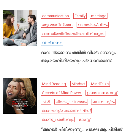
communication
Family
marriage
ആശയവിനിമയം
ദാമ്പത്യജീവിതം
ദാമ്പത്യജീവിതത്തിലെ വിശ്വസ്തത
വിശ്വാസം
ദാമ്പത്യബന്ധത്തിൽ വിശ്വാസവും
ആശയവിനിമയവും പ്രധാനമാണ്.
Mind Reading
Mindset
MindTalks
Secrets of Mind Power
ഉപബോധ മനസ്സ്
ചിരി
ചിരിയും ചിന്തയും
മനഃശാസ്ത്രം
മനഃശാസ്ത്ര കൗൺസിലിംഗ്
മനസ്സും ശരീരവും
മനസ്സ്
“അവൾ ചിരിക്കുന്നു… പക്ഷേ ആ ചിരിക്ക്