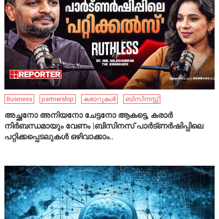
Business
partnership
കരാറുകൾ
ബിസിനസ്സ്
അച്ഛനോ അനിയനോ ചേട്ടനോ ആകട്ടെ, കരാർ
നിർബന്ധമായും വേണം |ബിസിനസ് പാർട്ണർഷിപ്പിലെ
പറ്റിക്കപ്പെടലുകൾ ഒഴിവാക്കാം..