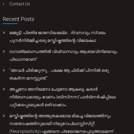
Contact Us
Recent Posts
മമ്മൂട്ടി: പ്രതിഭ ജന്മസിദ്ധമല്ല… ദിവസവും സ്വയം
പുനർനിർമ്മിച്ച ഒരു മസ്തിഷ്കത്തിന്റെ വിജയകഥ
ദാമ്പത്യബന്ധത്തിൽ വിശ്വാസവും ആശയവിനിമയവും
പ്രധാനമാണ്.
“അവൾ ചിരിക്കുന്നു… പക്ഷേ ആ ചിരിക്ക് പിന്നിൽ ഒരു
തകർന്ന മനസ്സുണ്ട്.”
അച്ഛനോ അനിയനോ ചേട്ടനോ ആകട്ടെ, കരാർ
നിർബന്ധമായും വേണം |ബിസിനസ് പാർട്ണർഷിപ്പിലെ
പറ്റിക്കപ്പെടലുകൾ ഒഴിവാക്കാം..
മസ്തിഷ്കത്തിന്റെ അത്ഭുതകരമായ മികച്ച വിജയത്തിനും
സന്തോഷത്തിനുമായി’ന്യൂറോപ്ലാസ്റ്റിസിറ്റി’
(Neuroplasticity):എങ്ങനെ പ്രയോജനപ്പെടുത്താമെന്ന്