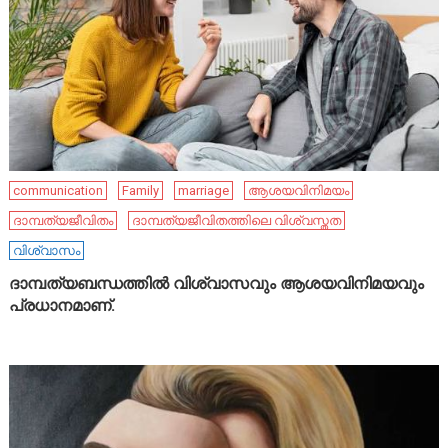
communication
Family
marriage
ആശയവിനിമയം
ദാമ്പത്യജീവിതം
ദാമ്പത്യജീവിതത്തിലെ വിശ്വസ്തത
വിശ്വാസം
ദാമ്പത്യബന്ധത്തിൽ വിശ്വാസവും ആശയവിനിമയവും
പ്രധാനമാണ്.