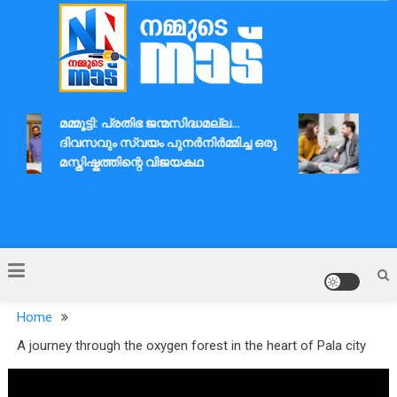
Skip
to
content
Nammude Naadu
മമ്മൂട്ടി: പ്രതിഭ ജന്മസിദ്ധമല്ല…
ദാമ്
ദിവസവും സ്വയം പുനർനിർമ്മിച്ച ഒരു
ആശയ
മസ്തിഷ്കത്തിന്റെ വിജയകഥ
Home
A journey through the oxygen forest in the heart of Pala city