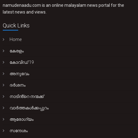
namudenaadu.com is an online malayalam news portal for the
latest news and views.
Quick Links
Home
കേരളം
കോവിഡ് 19
അനുഭവം
ദർശനം
നാടിൻ്റെ നന്മക്ക്
വാർത്തകൾക്കപ്പുറം
ആരോഗ്യം
സന്ദേശം