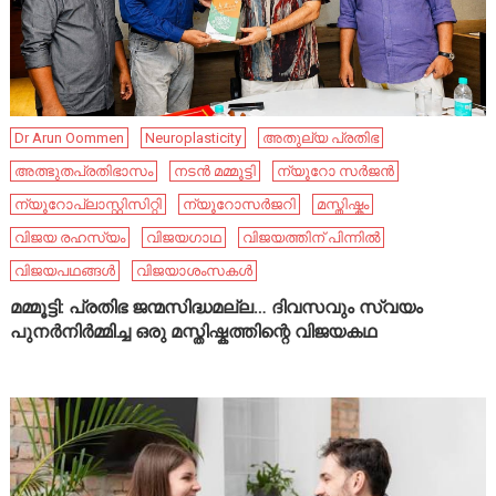
Dr Arun Oommen
Neuroplasticity
അതുല്യ പ്രതിഭ
അത്ഭുതപ്രതിഭാസം
നടൻ മമ്മൂട്ടി
ന്യൂറോ സർജൻ
ന്യൂറോപ്ലാസ്റ്റിസിറ്റി
ന്യൂറോസർജറി
മസ്തിഷ്കം
വിജയ രഹസ്യം
വിജയഗാഥ
വിജയത്തിന് പിന്നിൽ
വിജയപഥങ്ങൾ
വിജയാശംസകൾ
മമ്മൂട്ടി: പ്രതിഭ ജന്മസിദ്ധമല്ല… ദിവസവും സ്വയം
പുനർനിർമ്മിച്ച ഒരു മസ്തിഷ്കത്തിന്റെ വിജയകഥ