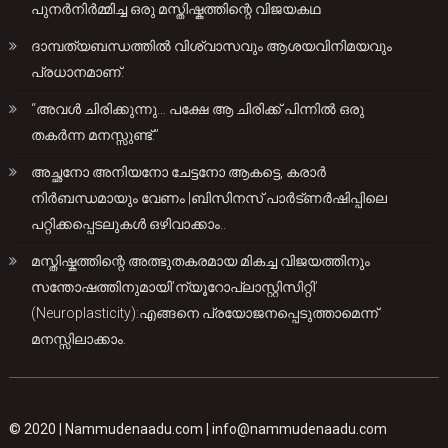
പുനർനിർമ്മിച്ച ഒരു മസ്തിഷ്കത്തിന്റെ വിജയകഥ
ദാമ്പത്യബന്ധത്തിൽ വിശ്വാസവും ആശയവിനിമയവും
പ്രധാനമാണ്.
“അവൾ ചിരിക്കുന്നു… പക്ഷേ ആ ചിരിക്ക് പിന്നിൽ ഒരു
തകർന്ന മനസ്സുണ്ട്.”
അച്ഛനോ അനിയനോ ചേട്ടനോ ആകട്ടെ, കരാർ
നിർബന്ധമായും വേണം |ബിസിനസ് പാർട്ണർഷിപ്പിലെ
പറ്റിക്കപ്പെടലുകൾ ഒഴിവാക്കാം..
മസ്തിഷ്കത്തിന്റെ അത്ഭുതകരമായ മികച്ച വിജയത്തിനും
സന്തോഷത്തിനുമായി’ന്യൂറോപ്ലാസ്റ്റിസിറ്റി’
(Neuroplasticity):എങ്ങനെ പ്രയോജനപ്പെടുത്താമെന്ന്
മനസ്സിലാക്കാം.
© 2020 |
Nammudenaadu.com
|
info@nammudenaadu.com