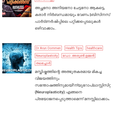
അച്ഛനോ അനിയനോ ചേട്ടനോ ആകട്ടെ,
കരാർ നിർബന്ധമായും വേണം |ബിസിനസ്
പാർട്ണർഷിപ്പിലെ പറ്റിക്കപ്പെടലുകൾ
ഒഴിവാക്കാം..
Dr Arun Oommen
Health Tips
healthcare
Neuroplasticity
ഡോ .അരുൺ ഉമ്മൻ
തലച്ചോർ
മസ്തിഷ്കത്തിന്റെ അത്ഭുതകരമായ മികച്ച
വിജയത്തിനും
സന്തോഷത്തിനുമായി’ന്യൂറോപ്ലാസ്റ്റിസിറ്റി’
(Neuroplasticity):എങ്ങനെ
പ്രയോജനപ്പെടുത്താമെന്ന് മനസ്സിലാക്കാം.