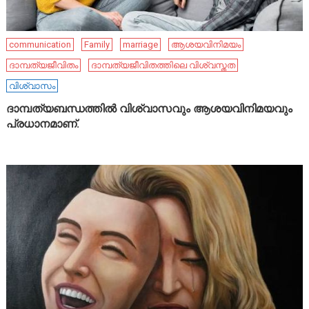
communication
Family
marriage
ആശയവിനിമയം
ദാമ്പത്യജീവിതം
ദാമ്പത്യജീവിതത്തിലെ വിശ്വസ്തത
വിശ്വാസം
ദാമ്പത്യബന്ധത്തിൽ വിശ്വാസവും ആശയവിനിമയവും
പ്രധാനമാണ്.