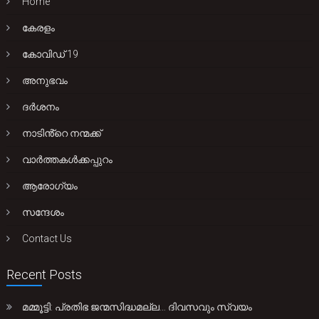
Home
കേരളം
കോവിഡ് 19
അനുഭവം
ദർശനം
നാടിൻ്റെ നന്മക്ക്
വാർത്തകൾക്കപ്പുറം
ആരോഗ്യം
സന്ദേശം
Contact Us
Recent Posts
മമ്മൂട്ടി: പ്രതിഭ ജന്മസിദ്ധമല്ല… ദിവസവും സ്വയം