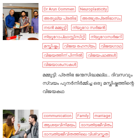
Dr Arun Oommen
Neuroplasticity
അതുല്യ പ്രതിഭ
അത്ഭുതപ്രതിഭാസം
നടൻ മമ്മൂട്ടി
ന്യൂറോ സർജൻ
ന്യൂറോപ്ലാസ്റ്റിസിറ്റി
ന്യൂറോസർജറി
മസ്തിഷ്കം
വിജയ രഹസ്യം
വിജയഗാഥ
വിജയത്തിന് പിന്നിൽ
വിജയപഥങ്ങൾ
വിജയാശംസകൾ
മമ്മൂട്ടി: പ്രതിഭ ജന്മസിദ്ധമല്ല… ദിവസവും
സ്വയം പുനർനിർമ്മിച്ച ഒരു മസ്തിഷ്കത്തിന്റെ
വിജയകഥ
communication
Family
marriage
ആശയവിനിമയം
ദാമ്പത്യജീവിതം
ദാമ്പത്യജീവിതത്തിലെ വിശ്വസ്തത