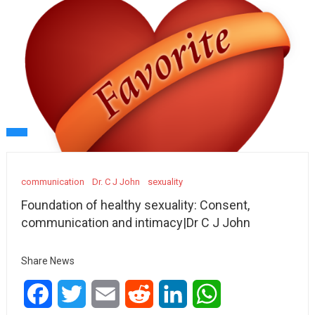
communication
Dr. C J John
sexuality
Foundation of healthy sexuality: Consent,
communication and intimacy|Dr C J John
Share News
Facebook
Twitter
Email
Reddit
LinkedIn
WhatsApp