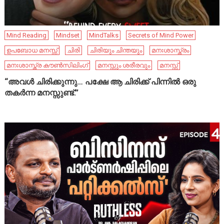
Mind Reading
Mindset
MindTalks
Secrets of Mind Power
ഉപബോധ മനസ്സ്
ചിരി
ചിരിയും ചിന്തയും
മനഃശാസ്ത്രം
മനഃശാസ്ത്ര കൗൺസിലിംഗ്
മനസ്സും ശരീരവും
മനസ്സ്
“അവൾ ചിരിക്കുന്നു… പക്ഷേ ആ ചിരിക്ക് പിന്നിൽ ഒരു
തകർന്ന മനസ്സുണ്ട്.”