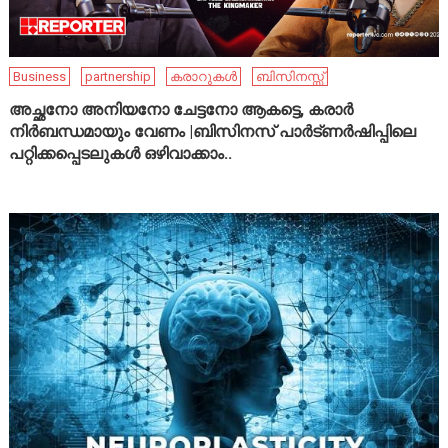
Business
partnership
കരാറുകൾ
ബിസിനസ്സ്
അച്ഛനോ അനിയനോ ചേട്ടനോ ആകട്ടെ, കരാർ
നിർബന്ധമായും വേണം |ബിസിനസ് പാർട്ണർഷിപ്പിലെ
പറ്റിക്കപ്പെടലുകൾ ഒഴിവാക്കാം..