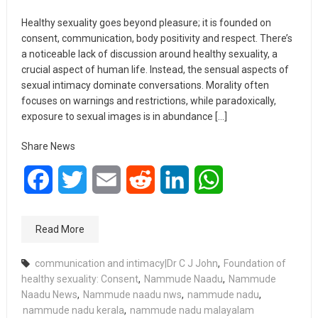
Healthy sexuality goes beyond pleasure; it is founded on
consent, communication, body positivity and respect. There’s
a noticeable lack of discussion around healthy sexuality, a
crucial aspect of human life. Instead, the sensual aspects of
sexual intimacy dominate conversations. Morality often
focuses on warnings and restrictions, while paradoxically,
exposure to sexual images is in abundance […]
Share News
Facebook
Twitter
Email
Reddit
LinkedIn
WhatsApp
Read More
communication and intimacy|Dr C J John
,
Foundation of
healthy sexuality: Consent
,
Nammude Naadu
,
Nammude
Naadu News
,
Nammude naadu nws
,
nammude nadu
,
nammude nadu kerala
,
nammude nadu malayalam