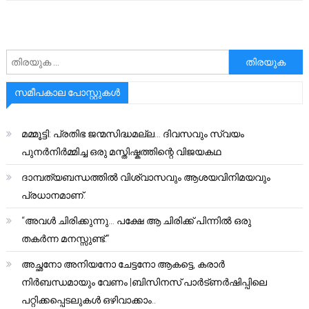
അനേഷിക്കുക
സമീപകാല പോസ്റ്റുകൾ
മമ്മൂട്ടി: പ്രതിഭ ജന്മസിദ്ധമല്ല… ദിവസവും സ്വയം
പുനർനിർമ്മിച്ച ഒരു മസ്തിഷ്കത്തിന്റെ വിജയകഥ
ദാമ്പത്യബന്ധത്തിൽ വിശ്വാസവും ആശയവിനിമയവും
പ്രധാനമാണ്.
“അവൾ ചിരിക്കുന്നു… പക്ഷേ ആ ചിരിക്ക് പിന്നിൽ ഒരു
തകർന്ന മനസ്സുണ്ട്.”
അച്ഛനോ അനിയനോ ചേട്ടനോ ആകട്ടെ, കരാർ
നിർബന്ധമായും വേണം |ബിസിനസ് പാർട്ണർഷിപ്പിലെ
പറ്റിക്കപ്പെടലുകൾ ഒഴിവാക്കാം..