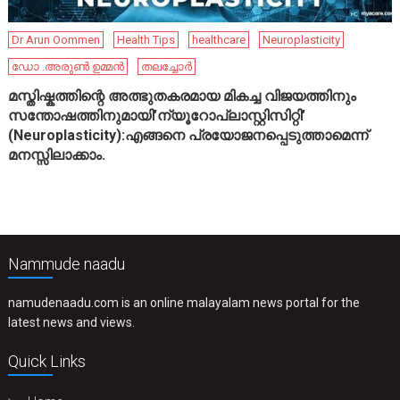
Dr Arun Oommen
Health Tips
healthcare
Neuroplasticity
ഡോ .അരുൺ ഉമ്മൻ
തലച്ചോർ
മസ്തിഷ്കത്തിന്റെ അത്ഭുതകരമായ മികച്ച വിജയത്തിനും
സന്തോഷത്തിനുമായി’ന്യൂറോപ്ലാസ്റ്റിസിറ്റി’
(Neuroplasticity):എങ്ങനെ പ്രയോജനപ്പെടുത്താമെന്ന്
മനസ്സിലാക്കാം.
Nammude naadu
namudenaadu.com is an online malayalam news portal for the
latest news and views.
Quick Links