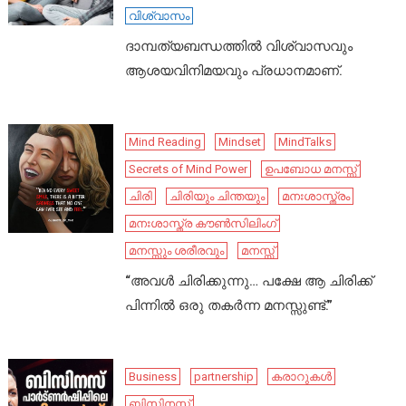
വിശ്വാസം
ദാമ്പത്യബന്ധത്തിൽ വിശ്വാസവും
ആശയവിനിമയവും പ്രധാനമാണ്.
Mind Reading
Mindset
MindTalks
Secrets of Mind Power
ഉപബോധ മനസ്സ്
ചിരി
ചിരിയും ചിന്തയും
മനഃശാസ്ത്രം
മനഃശാസ്ത്ര കൗൺസിലിംഗ്
മനസ്സും ശരീരവും
മനസ്സ്
“അവൾ ചിരിക്കുന്നു… പക്ഷേ ആ ചിരിക്ക്
പിന്നിൽ ഒരു തകർന്ന മനസ്സുണ്ട്.”
Business
partnership
കരാറുകൾ
ബിസിനസ്സ്