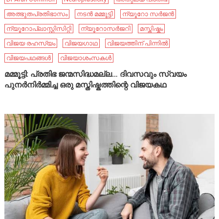
അത്ഭുതപ്രതിഭാസം
നടൻ മമ്മൂട്ടി
ന്യൂറോ സർജൻ
ന്യൂറോപ്ലാസ്റ്റിസിറ്റി
ന്യൂറോസർജറി
മസ്തിഷ്കം
വിജയ രഹസ്യം
വിജയഗാഥ
വിജയത്തിന് പിന്നിൽ
വിജയപഥങ്ങൾ
വിജയാശംസകൾ
മമ്മൂട്ടി: പ്രതിഭ ജന്മസിദ്ധമല്ല… ദിവസവും സ്വയം
പുനർനിർമ്മിച്ച ഒരു മസ്തിഷ്കത്തിന്റെ വിജയകഥ