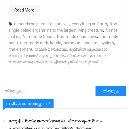
Read More
depends on plants for survival.
,
everything on Earth
,
from
single-celled organisms to the largest living creature
,
It's not
just us
,
Nammude Naadu
,
Nammude naadu nws
,
nammude
nadu
,
nammude nadu kerala
,
nammude nadu malayalam
,
the elephant
,
നമ്മൾ മാത്രമല്ല ഭൂമിയിൽ ഏകകോശ
ജീവികൾ മുതൽ ഏറ്റവും വലിയ ജീവിയായ ആന വരെ
സസ്യങ്ങളെ ആശ്രയിച്ചിട്ടാണു ജീവിയ്ക്കുന്നത്.
അനേഷിക്കുക
സമീപകാല പോസ്റ്റുകൾ
മമ്മൂട്ടി: പ്രതിഭ ജന്മസിദ്ധമല്ല… ദിവസവും സ്വയം
പുനർനിർമ്മിച്ച ഒരു മസ്തിഷ്കത്തിന്റെ വിജയകഥ