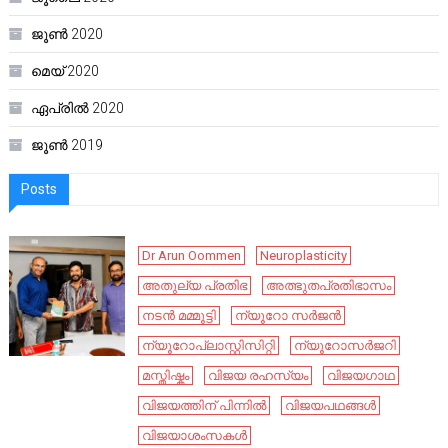
ജൂൺ 2020
മെയ്‌ 2020
ഏപ്രിൽ 2020
ജൂൺ 2019
Posts
Dr Arun Oommen
Neuroplasticity
അതുല്യ പ്രതിഭ
അത്ഭുതപ്രതിഭാസം
നടൻ മമ്മൂട്ടി
ന്യൂറോ സർജൻ
ന്യൂറോപ്ലാസ്റ്റിസിറ്റി
ന്യൂറോസർജറി
മസ്തിഷ്കം
വിജയ രഹസ്യം
വിജയഗാഥ
വിജയത്തിന് പിന്നിൽ
വിജയപഥങ്ങൾ
വിജയാശംസകൾ