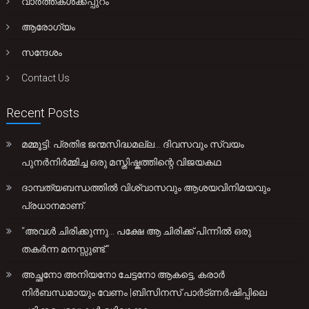
വാർത്തകൾക്കപ്പുറം
ആരോഗ്യം
സന്ദേശം
Contact Us
Recent Posts
മമ്മൂട്ടി: പ്രതിഭ ജന്മസിദ്ധമല്ല… ദിവസവും സ്വയം
പുനർനിർമ്മിച്ച ഒരു മസ്തിഷ്കത്തിന്റെ വിജയകഥ
ദാമ്പത്യബന്ധത്തിൽ വിശ്വാസവും ആശയവിനിമയവും
പ്രധാനമാണ്.
“അവൾ ചിരിക്കുന്നു… പക്ഷേ ആ ചിരിക്ക് പിന്നിൽ ഒരു
തകർന്ന മനസ്സുണ്ട്.”
അച്ഛനോ അനിയനോ ചേട്ടനോ ആകട്ടെ, കരാർ
നിർബന്ധമായും വേണം |ബിസിനസ് പാർട്ണർഷിപ്പിലെ