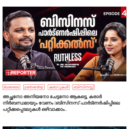
Business
partnership
കരാറുകൾ
ബിസിനസ്സ്
അച്ഛനോ അനിയനോ ചേട്ടനോ ആകട്ടെ, കരാർ
നിർബന്ധമായും വേണം |ബിസിനസ് പാർട്ണർഷിപ്പിലെ
പറ്റിക്കപ്പെടലുകൾ ഒഴിവാക്കാം..