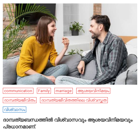
communication
Family
marriage
ആശയവിനിമയം
ദാമ്പത്യജീവിതം
ദാമ്പത്യജീവിതത്തിലെ വിശ്വസ്തത
വിശ്വാസം
ദാമ്പത്യബന്ധത്തിൽ വിശ്വാസവും ആശയവിനിമയവും
പ്രധാനമാണ്.