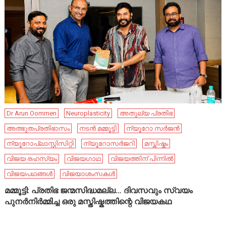
Dr Arun Oommen
Neuroplasticity
അതുല്യ പ്രതിഭ
അത്ഭുതപ്രതിഭാസം
നടൻ മമ്മൂട്ടി
ന്യൂറോ സർജൻ
ന്യൂറോപ്ലാസ്റ്റിസിറ്റി
ന്യൂറോസർജറി
മസ്തിഷ്കം
വിജയ രഹസ്യം
വിജയഗാഥ
വിജയത്തിന് പിന്നിൽ
വിജയപഥങ്ങൾ
വിജയാശംസകൾ
മമ്മൂട്ടി: പ്രതിഭ ജന്മസിദ്ധമല്ല… ദിവസവും സ്വയം
പുനർനിർമ്മിച്ച ഒരു മസ്തിഷ്കത്തിന്റെ വിജയകഥ