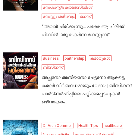
മനഃശാസ്ത്ര കൗൺസിലിംഗ്
മനസ്സും ശരീരവും
മനസ്സ്
“അവൾ ചിരിക്കുന്നു… പക്ഷേ ആ ചിരിക്ക്
പിന്നിൽ ഒരു തകർന്ന മനസ്സുണ്ട്.”
Business
partnership
കരാറുകൾ
ബിസിനസ്സ്
അച്ഛനോ അനിയനോ ചേട്ടനോ ആകട്ടെ,
കരാർ നിർബന്ധമായും വേണം |ബിസിനസ്
പാർട്ണർഷിപ്പിലെ പറ്റിക്കപ്പെടലുകൾ
ഒഴിവാക്കാം..
Dr Arun Oommen
Health Tips
healthcare
Neuroplasticity
ഡോ .അരുൺ ഉമ്മൻ