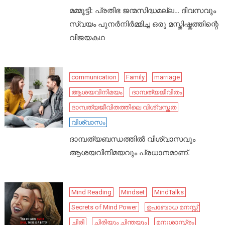
മമ്മൂട്ടി: പ്രതിഭ ജന്മസിദ്ധമല്ല… ദിവസവും
സ്വയം പുനർനിർമ്മിച്ച ഒരു മസ്തിഷ്കത്തിന്റെ
വിജയകഥ
communication
Family
marriage
ആശയവിനിമയം
ദാമ്പത്യജീവിതം
ദാമ്പത്യജീവിതത്തിലെ വിശ്വസ്തത
വിശ്വാസം
ദാമ്പത്യബന്ധത്തിൽ വിശ്വാസവും
ആശയവിനിമയവും പ്രധാനമാണ്.
Mind Reading
Mindset
MindTalks
Secrets of Mind Power
ഉപബോധ മനസ്സ്
ചിരി
ചിരിയും ചിന്തയും
മനഃശാസ്ത്രം