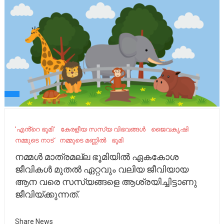
'എൻ്റെ ഭൂമി'
കേരളീയ സസ്യ വിഭവങ്ങൾ
ജൈവകൃഷി
നമ്മുടെ നാട്‌
നമ്മുടെ മണ്ണിൽ
ഭൂമി
നമ്മൾ മാത്രമല്ല ഭൂമിയിൽ ഏകകോശ
ജീവികൾ മുതൽ ഏറ്റവും വലിയ ജീവിയായ
ആന വരെ സസ്യങ്ങളെ ആശ്രയിച്ചിട്ടാണു
ജീവിയ്ക്കുന്നത്.
Share News