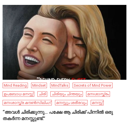
Mind Reading
Mindset
MindTalks
Secrets of Mind Power
ഉപബോധ മനസ്സ്
ചിരി
ചിരിയും ചിന്തയും
മനഃശാസ്ത്രം
മനഃശാസ്ത്ര കൗൺസിലിംഗ്
മനസ്സും ശരീരവും
മനസ്സ്
“അവൾ ചിരിക്കുന്നു… പക്ഷേ ആ ചിരിക്ക് പിന്നിൽ ഒരു
തകർന്ന മനസ്സുണ്ട്.”