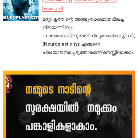
തലച്ചോർ
മസ്തിഷ്കത്തിന്റെ അത്ഭുതകരമായ മികച്ച
വിജയത്തിനും
സന്തോഷത്തിനുമായി’ന്യൂറോപ്ലാസ്റ്റിസിറ്റി’
(Neuroplasticity):എങ്ങനെ
പ്രയോജനപ്പെടുത്താമെന്ന് മനസ്സിലാക്കാം.