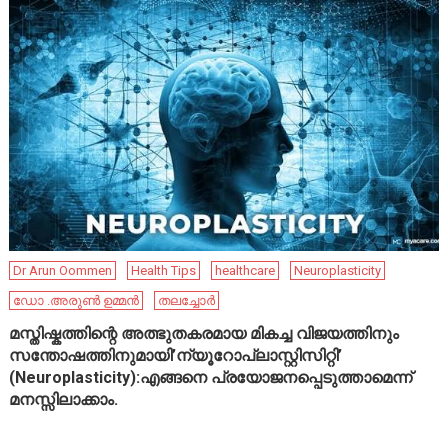
Dr Arun Oommen
Health Tips
healthcare
Neuroplasticity
ഡോ .അരുൺ ഉമ്മൻ
തലച്ചോർ
മസ്തിഷ്കത്തിന്റെ അത്ഭുതകരമായ മികച്ച വിജയത്തിനും
സന്തോഷത്തിനുമായി’ന്യൂറോപ്ലാസ്റ്റിസിറ്റി’
(Neuroplasticity):എങ്ങനെ പ്രയോജനപ്പെടുത്താമെന്ന്
മനസ്സിലാക്കാം.