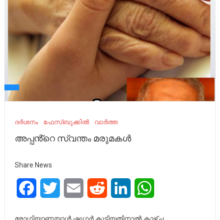
ദർശനം
ഫേസ്ബുക്കിൽ
വാർത്ത
അപ്പൻ്റെ സ്വന്തം മരുമകൾ
Share News
Facebook
Twitter
Email
Reddit
LinkedIn
WhatsApp
രോഗിയാണയാൾ.ഷുഗർ കൂടിയതിനാൽ കാഴ്ച