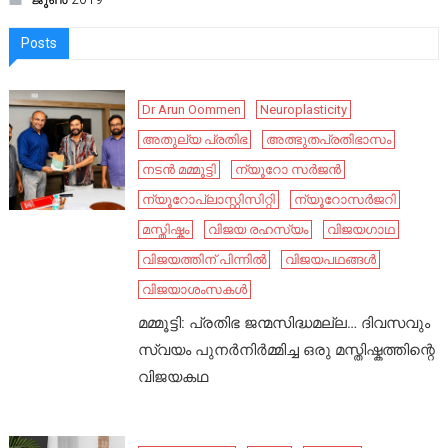
Posts
Dr Arun Oommen
Neuroplasticity
അതുല്യ പ്രതിഭ
അത്ഭുതപ്രതിഭാസം
നടൻ മമ്മൂട്ടി
ന്യൂറോ സർജൻ
ന്യൂറോപ്ലാസ്റ്റിസിറ്റി
ന്യൂറോസർജറി
മസ്തിഷ്കം
വിജയ രഹസ്യം
വിജയഗാഥ
വിജയത്തിന് പിന്നിൽ
വിജയപഥങ്ങൾ
വിജയാശംസകൾ
മമ്മൂട്ടി: പ്രതിഭ ജന്മസിദ്ധമല്ല… ദിവസവും
സ്വയം പുനർനിർമ്മിച്ച ഒരു മസ്തിഷ്കത്തിന്റെ
വിജയകഥ