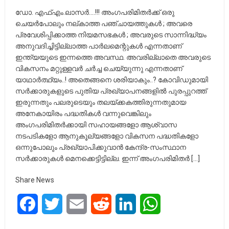
ഡോ. എഫ്എം.ലാസർ….!!! അംഗപരിമിതർക്ക് ഒരു
ചെയർപോലും നല്കാത്ത പഞ്ചായത്തുകൾ ; അവരെ
പ്രവേശിപ്പിക്കാത്ത നിയമസഭകൾ ; അവരുടെ സാന്നിദ്ധ്യം
അനുവദിച്ചിട്ടില്ലാത്ത പാർലമെന്റുകൾ എന്നതാണ്
ഇന്ത്യയുടെ ഇന്നത്തെ അവസ്ഥ. അവരില്ലാതെ അവരുടെ
വികസനം മറ്റുള്ളവർ ചർച്ച ചെയ്യുന്നു എന്നതാണ്
യാഥാർത്ഥ്യം..! അതെങ്ങനെ ശരിയാകും..? കോവിഡുമായി
സർക്കാരുകളുടെ പുതിയ പ്രഖ്യാപനങ്ങളിൽ പുരപ്പുറത്ത്
ഇരുന്നതും പലരുടെയും തലയ്ക്കകത്തിരുന്നതുമായ
അനേകായിരം പദ്ധതികൾ വന്നുവെങ്കിലും
അംഗപരിമിതർക്കായി സഹായങ്ങളോ ആശ്വാസ
നടപടികളോ ആനുകൂല്യങ്ങളോ വികസന പദ്ധതികളോ
ഒന്നുപോലും പ്രഖ്യാപിക്കുവാൻ കേന്ദ്ര-സംസ്ഥാന
സർക്കാരുകൾ മെനക്കെട്ടിട്ടില്ല. ഇന്ന് അംഗപരിമിതർ […]
Share News
Facebook
Twitter
Email
Reddit
LinkedIn
WhatsApp