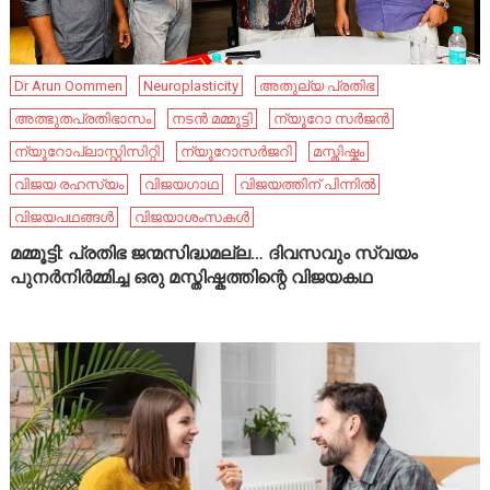
Dr Arun Oommen
Neuroplasticity
അതുല്യ പ്രതിഭ
അത്ഭുതപ്രതിഭാസം
നടൻ മമ്മൂട്ടി
ന്യൂറോ സർജൻ
ന്യൂറോപ്ലാസ്റ്റിസിറ്റി
ന്യൂറോസർജറി
മസ്തിഷ്കം
വിജയ രഹസ്യം
വിജയഗാഥ
വിജയത്തിന് പിന്നിൽ
വിജയപഥങ്ങൾ
വിജയാശംസകൾ
മമ്മൂട്ടി: പ്രതിഭ ജന്മസിദ്ധമല്ല… ദിവസവും സ്വയം
പുനർനിർമ്മിച്ച ഒരു മസ്തിഷ്കത്തിന്റെ വിജയകഥ