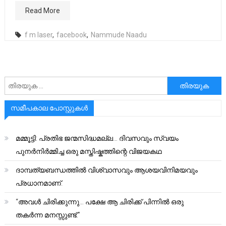
Read More
f m laser
,
facebook
,
Nammude Naadu
അനേഷിക്കുക
സമീപകാല പോസ്റ്റുകൾ
മമ്മൂട്ടി: പ്രതിഭ ജന്മസിദ്ധമല്ല… ദിവസവും സ്വയം
പുനർനിർമ്മിച്ച ഒരു മസ്തിഷ്കത്തിന്റെ വിജയകഥ
ദാമ്പത്യബന്ധത്തിൽ വിശ്വാസവും ആശയവിനിമയവും
പ്രധാനമാണ്.
“അവൾ ചിരിക്കുന്നു… പക്ഷേ ആ ചിരിക്ക് പിന്നിൽ ഒരു
തകർന്ന മനസ്സുണ്ട്.”