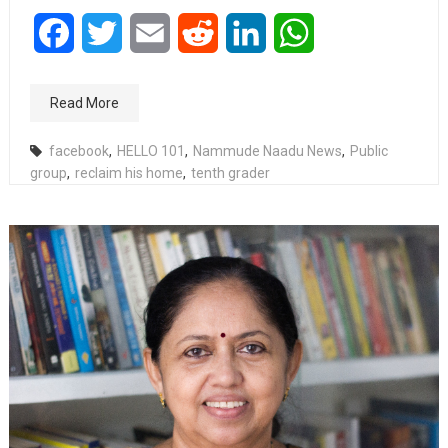
Facebook
Twitter
Email
Reddit
LinkedIn
WhatsApp
Read More
facebook
,
HELLO 101
,
Nammude Naadu News
,
Public
group
,
reclaim his home
,
tenth grader