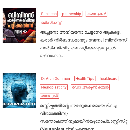
Business
partnership
കരാറുകൾ
ബിസിനസ്സ്
അച്ഛനോ അനിയനോ ചേട്ടനോ ആകട്ടെ,
കരാർ നിർബന്ധമായും വേണം |ബിസിനസ്
പാർട്ണർഷിപ്പിലെ പറ്റിക്കപ്പെടലുകൾ
ഒഴിവാക്കാം..
Dr Arun Oommen
Health Tips
healthcare
Neuroplasticity
ഡോ .അരുൺ ഉമ്മൻ
തലച്ചോർ
മസ്തിഷ്കത്തിന്റെ അത്ഭുതകരമായ മികച്ച
വിജയത്തിനും
സന്തോഷത്തിനുമായി’ന്യൂറോപ്ലാസ്റ്റിസിറ്റി’
(Neuroplasticity):എങ്ങനെ