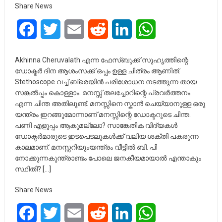
Share News
Facebook
Twitter
Email
Reddit
LinkedIn
WhatsApp
Akhinna Cheruvalath എന്ന ഫേസ്ബുക്ക് സുഹൃത്തിന്റെ
ഡോക്ടര്‍ ദിന ആശംസക്ക് ഒപ്പം ഉള്ള ചിത്രം ആണിത്.
Stethoscope വച്ച് ബ്രെയിന്‍ പരിശോധന നടത്തുന്ന തായ
സങ്കല്‍പ്പം കൊള്ളാം. മനസ്സ് തലച്ചോറിന്റെ പ്രവര്‍ത്തനം
എന്ന ചിന്ത അതിലുണ്ട്. മനസ്സിനെ സ്കാന്‍ ചെയ്യാനുള്ള ഒരു
യന്ത്രം ഇറങ്ങുമോന്നാണ് മനസ്സിന്റെ ഡോക്ടറുടെ ചിന്ത.
പണി എളുപ്പം ആകുമല്ലോ? സാങ്കേതിക വിദ്യകള്‍
ഡോക്ടര്‍മാരുടെ ഇടപെടലുകള്‍ക്ക് വലിയ ശക്തി പകരുന്ന
കാലമാണ്. മനസ്സറിയുംയന്ത്രം വീട്ടില്‍ ബി. പി
നോക്കുന്നകുന്ത്രാണ്ടം പോലെ ജനകീയമായാല്‍ എന്താകും
സ്ഥിതി? […]
Share News
Facebook
Twitter
Email
Reddit
LinkedIn
WhatsApp