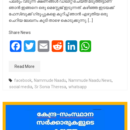
പലരും വിടുന്ന ക്ഷണങ്ങൾ ഡിലീറ്റ് ചെയ്ത് മടുത്തിട്ടാണ്
ഞാൻ ഇങ്ങനെ ഒരു മെസ്സേജ് ഇടുന്നത്. കഴിഞ്ഞ ഇടയക്ക്
ഫേസ്ബുക്ക് ഗ്രൂപ്പുകളെ കുറിച്ച് ഞാൻ എഴുതിയ ഒരു
ചെറിയ ലേഖനം കൂടി താഴെ കൊടുക്കുന്നു. […]
Share News
Facebook
Twitter
Email
Reddit
LinkedIn
WhatsApp
Read More
facebook
,
Nammude Naadu
,
Nammude Naadu News
,
social media
,
Sr Sonia Theresa
,
whatsapp