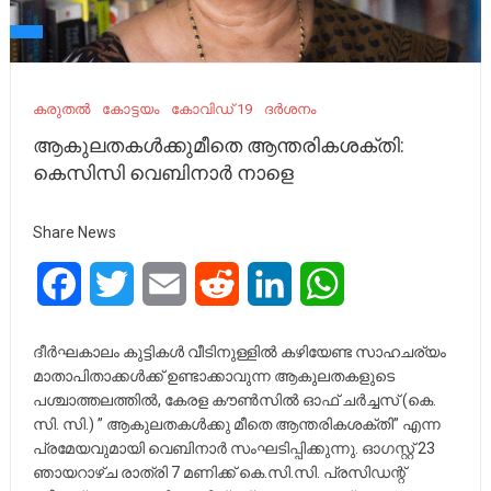
കരുതൽ
കോട്ടയം
കോവിഡ് 19
ദർശനം
ആകുലതകൾക്കുമീതെ ആന്തരികശക്തി:
കെസിസി വെബിനാർ നാളെ
Share News
Facebook
Twitter
Email
Reddit
LinkedIn
WhatsApp
ദീർഘകാലം കുട്ടികൾ വീടിനുള്ളിൽ കഴിയേണ്ട സാഹചര്യം
മാതാപിതാക്കൾക്ക് ഉണ്ടാക്കാവുന്ന ആകുലതകളുടെ
പശ്ചാത്തലത്തിൽ, കേരള കൗൺസിൽ ഓഫ് ചർച്ചസ് (കെ.
സി. സി.) ” ആകുലതകൾക്കു മീതെ ആന്തരികശക്തി” എന്ന
പ്രമേയവുമായി വെബിനാർ സംഘടിപ്പിക്കുന്നു. ഓഗസ്റ്റ് 23
ഞായറാഴ്ച രാത്രി 7 മണിക്ക് കെ.സി.സി. പ്രസിഡന്റ്