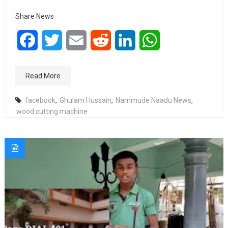
Share News
Facebook
Twitter
Email
Reddit
LinkedIn
WhatsApp
Read More
facebook
,
Ghulam Hussain
,
Nammude Naadu News
,
wood cutting machine