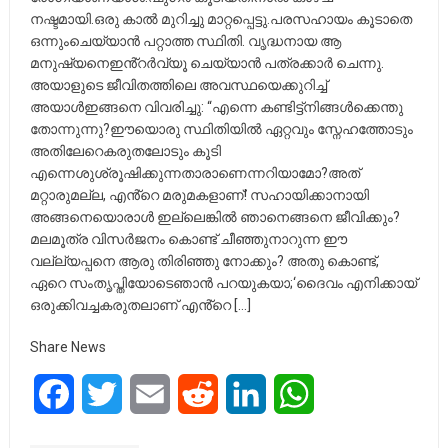
നഷ്ടമായി.ഒരു കാൽ മുറിച്ചു മാറ്റപ്പെട്ടു.പരസഹായം കൂടാതെ
ഒന്നുംചെയ്യാൻ പറ്റാത്ത സ്ഥിതി. വൃദ്ധനായ ആ
മനുഷ്യനെഇൻ്റർവ്യൂ ചെയ്യാൻ പത്രക്കാർ ചെന്നു.
അയാളുടെ ജീവിതത്തിലെ അവസ്ഥയെക്കുറിച്ച്
അയാൾഇങ്ങനെ വിവരിച്ചു: “എന്നെ കണ്ടിട്ട്നിങ്ങൾക്കെന്തു
തോന്നുന്നു?ഈയൊരു സ്ഥിതിയിൽ ഏറ്റവും സ്നേഹത്തോടും
അതിലേറെകരുതലോടും കൂടി
എന്നെശുശ്രൂഷിക്കുന്നതാരാണെന്നറിയാമോ?അത്
മറ്റാരുമല്ല, എൻ്റെ മരുമകളാണ്! സഹായിക്കാനായി
അങ്ങനെയൊരാൾ ഇല്ലെങ്കിൽ ഞാനെങ്ങനെ ജീവിക്കും?
മലമൂത്ര വിസർജനം കൊണ്ട് ചീഞ്ഞുനാറുന്ന ഈ
വല്ല്യപ്പനെ ആരു തിരിഞ്ഞു നോക്കും? അതു കൊണ്ട്,
ഏറെ സംതൃപ്തിയോടെഞാൻ പറയുകയാ;‘ദൈവം എനിക്കായ്
ഒരുക്കിവച്ചകരുതലാണ് എൻ്റെ […]
Share News
Facebook
Twitter
Email
Reddit
LinkedIn
WhatsApp