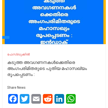
ഫേസ്ബുക്കിൽ
കടുത്ത അവഗണനകൾക്കെതിരെ
അംഗപരിമിതരുടെ പുതിയ മഹാസഖ്യം
രൂപപ്പെടണം :
Share News
Facebook
Twitter
Email
Reddit
LinkedIn
WhatsApp