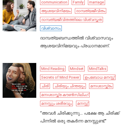
communication
Family
marriage
ആശയവിനിമയം
ദാമ്പത്യജീവിതം
ദാമ്പത്യജീവിതത്തിലെ വിശ്വസ്തത
വിശ്വാസം
ദാമ്പത്യബന്ധത്തിൽ വിശ്വാസവും
ആശയവിനിമയവും പ്രധാനമാണ്.
Mind Reading
Mindset
MindTalks
Secrets of Mind Power
ഉപബോധ മനസ്സ്
ചിരി
ചിരിയും ചിന്തയും
മനഃശാസ്ത്രം
മനഃശാസ്ത്ര കൗൺസിലിംഗ്
മനസ്സും ശരീരവും
മനസ്സ്
“അവൾ ചിരിക്കുന്നു… പക്ഷേ ആ ചിരിക്ക്
പിന്നിൽ ഒരു തകർന്ന മനസ്സുണ്ട്.”