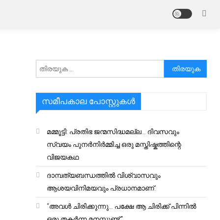
അനേഷിക്കുക
സമീപകാല പോസ്റ്റുകൾ
മമ്മൂട്ടി: പ്രതിഭ ജന്മസിദ്ധമല്ല… ദിവസവും
സ്വയം പുനർനിർമ്മിച്ച ഒരു മസ്തിഷ്കത്തിന്റെ
വിജയകഥ
ദാമ്പത്യബന്ധത്തിൽ വിശ്വാസവും
ആശയവിനിമയവും പ്രധാനമാണ്.
“അവൾ ചിരിക്കുന്നു… പക്ഷേ ആ ചിരിക്ക് പിന്നിൽ
ഒരു തകർന്ന മനസ്സുണ്ട്.”