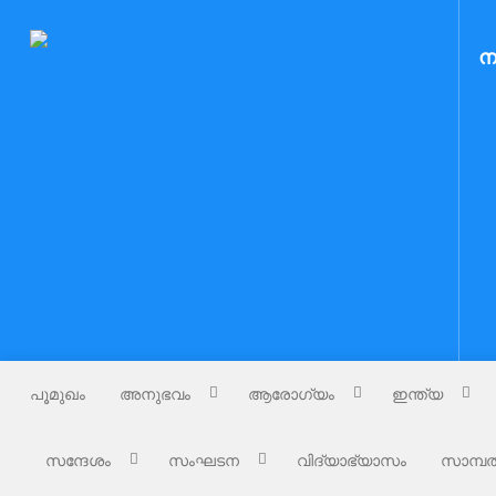
Skip
to
Nammude Naadu
ന
നമ്മുടെ നാട്
content
പൂമുഖം
അനുഭവം
ആരോഗ്യം
ഇന്ത്യ
സന്ദേശം
സംഘടന
വിദ്യാഭ്യാസം
സാമ്പത