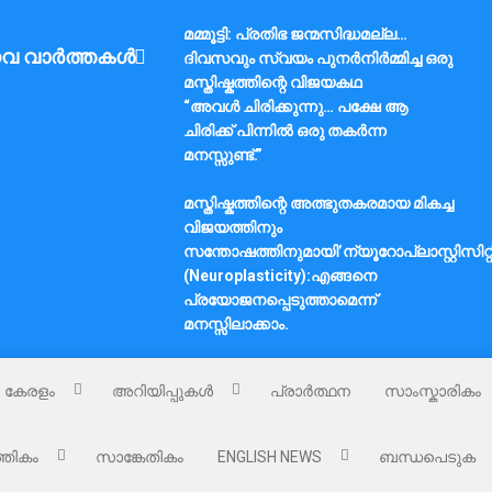
മമ്മൂട്ടി: പ്രതിഭ ജന്മസിദ്ധമല്ല…
വ വാർത്തകൾ
ദിവസവും സ്വയം പുനർനിർമ്മിച്ച ഒരു
മസ്തിഷ്കത്തിന്റെ വിജയകഥ
“അവൾ ചിരിക്കുന്നു… പക്ഷേ ആ
ചിരിക്ക് പിന്നിൽ ഒരു തകർന്ന
മനസ്സുണ്ട്.”
മസ്തിഷ്കത്തിന്റെ അത്ഭുതകരമായ മികച്ച
വിജയത്തിനും
സന്തോഷത്തിനുമായി’ന്യൂറോപ്ലാസ്റ്റിസിറ്റ
(Neuroplasticity):എങ്ങനെ
പ്രയോജനപ്പെടുത്താമെന്ന്
മനസ്സിലാക്കാം.
കേരളം
അറിയിപ്പുകൾ
പ്രാർത്ഥന
സാംസ്കാരികം
്തികം
സാങ്കേതികം
ENGLISH NEWS
ബന്ധപെടുക