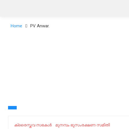
Home
PV Anwar.
ക്രൈസ്തവ സഭകൾ
മുനമ്പം ഭൂസംരക്ഷണ സമിതി