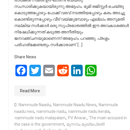
രാപകൽ സമരം ഉദ്ഘാടനം ചെയ്തു
സംസാരിക്കുകയായിരുന്നു അദ്ദേഹം. ഭൂമി രജിസ്റ്റർ ചെയ്തു
കൊടുത്തപ്പോഴും പോക്ക് വരവ് നടത്തിയപ്പോഴും കരം അടച്ചു
കൊണ്ടിരുന്നപ്പോഴും വീട് വയ്ക്കുമ്പോഴും എല്ലാം അനുമതി
നല്കിയ സർക്കാർ ഒരു സുപ്രഭാതത്തിൽ ഈ അവകാശങ്ങൾ
നിഷേധിക്കുന്നത് കടുത്ത അനീതിയും
ജനവഞ്ചനയുമാണെന്ന് അദ്ദേഹം പറഞ്ഞു. പ്രശ്നം
പരിഹരിക്കേണ്ടതും സർക്കാരാണ്. […]
Share News
Facebook
Twitter
Email
Reddit
LinkedIn
WhatsApp
Read More
Nammude Naadu
,
Nammude Naadu News
,
Nammude
naadu nws
,
nammude nadu
,
nammude nadu kerala
,
nammude nadu malayalam
,
PV Anwar.
,
The main accused in
the case is the government
,
മുനമ്പം മുഖ്യപ്രതി