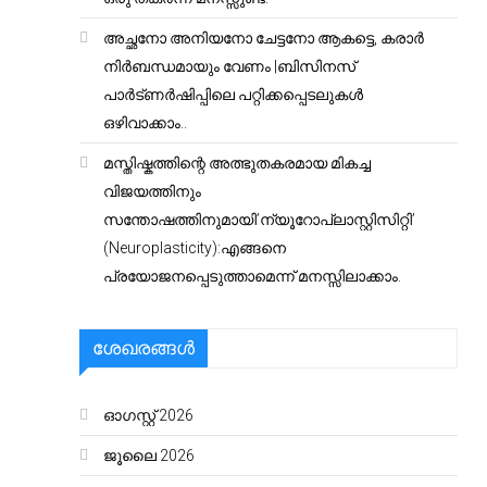
അച്ഛനോ അനിയനോ ചേട്ടനോ ആകട്ടെ, കരാർ
നിർബന്ധമായും വേണം |ബിസിനസ്
പാർട്ണർഷിപ്പിലെ പറ്റിക്കപ്പെടലുകൾ
ഒഴിവാക്കാം..
മസ്തിഷ്കത്തിന്റെ അത്ഭുതകരമായ മികച്ച
വിജയത്തിനും
സന്തോഷത്തിനുമായി’ന്യൂറോപ്ലാസ്റ്റിസിറ്റി’
(Neuroplasticity):എങ്ങനെ
പ്രയോജനപ്പെടുത്താമെന്ന് മനസ്സിലാക്കാം.
ശേഖരങ്ങൾ
ഓഗസ്റ്റ്‌ 2026
ജൂലൈ 2026