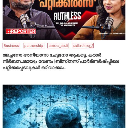
Business
partnership
കരാറുകൾ
ബിസിനസ്സ്
അച്ഛനോ അനിയനോ ചേട്ടനോ ആകട്ടെ, കരാർ
നിർബന്ധമായും വേണം |ബിസിനസ് പാർട്ണർഷിപ്പിലെ
പറ്റിക്കപ്പെടലുകൾ ഒഴിവാക്കാം..