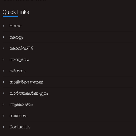
Quick Links
Home
കേരളം
കോവിഡ് 19
അനുഭവം
ദർശനം
നാടിൻ്റെ നന്മക്ക്
വാർത്തകൾക്കപ്പുറം
ആരോഗ്യം
സന്ദേശം
Contact Us