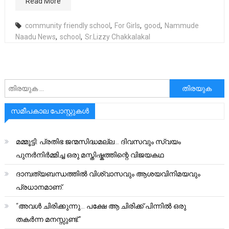
Read More
community friendly school
,
For Girls
,
good
,
Nammude
Naadu News
,
school
,
Sr.Lizzy Chakkalakal
അനേഷിക്കുക
സമീപകാല പോസ്റ്റുകൾ
മമ്മൂട്ടി: പ്രതിഭ ജന്മസിദ്ധമല്ല… ദിവസവും സ്വയം
പുനർനിർമ്മിച്ച ഒരു മസ്തിഷ്കത്തിന്റെ വിജയകഥ
ദാമ്പത്യബന്ധത്തിൽ വിശ്വാസവും ആശയവിനിമയവും
പ്രധാനമാണ്.
“അവൾ ചിരിക്കുന്നു… പക്ഷേ ആ ചിരിക്ക് പിന്നിൽ ഒരു
തകർന്ന മനസ്സുണ്ട്.”