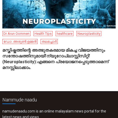
Dr Arun Oommen
Health Tips
healthcare
Neuroplasticity
ഡോ .അരുൺ ഉമ്മൻ
തലച്ചോർ
മസ്തിഷ്കത്തിന്റെ അത്ഭുതകരമായ മികച്ച വിജയത്തിനും
സന്തോഷത്തിനുമായി’ന്യൂറോപ്ലാസ്റ്റിസിറ്റി’
(Neuroplasticity):എങ്ങനെ പ്രയോജനപ്പെടുത്താമെന്ന്
മനസ്സിലാക്കാം.
Nammude naadu
namudenaadu.com is an online malayalam news portal for the
latest news and views.