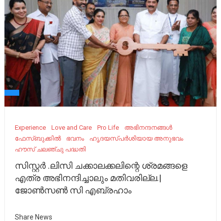
Experience
Love and Care
Pro Life
അഭിനന്ദനങ്ങൾ
ഫേസ്ബുക്കിൽ
ഭവനം
ഹൃദയസ്പർശിയായ അനുഭവം
ഹൗസ് ചലഞ്ചു പദ്ധതി
സിസ്റ്റർ .ലിസി ചക്കാലക്കലിന്റെ ശ്രമങ്ങളെ
എത്ര അഭിനന്ദിച്ചാലും മതിവരില്ല.|
ജോൺസൺ സി എബ്രഹാം
Share News