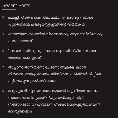
Recent Posts
മമ്മൂട്ടി: പ്രതിഭ ജന്മസിദ്ധമല്ല… ദിവസവും സ്വയം
പുനർനിർമ്മിച്ച ഒരു മസ്തിഷ്കത്തിന്റെ വിജയകഥ
ദാമ്പത്യബന്ധത്തിൽ വിശ്വാസവും ആശയവിനിമയവും
പ്രധാനമാണ്.
“അവൾ ചിരിക്കുന്നു… പക്ഷേ ആ ചിരിക്ക് പിന്നിൽ ഒരു
തകർന്ന മനസ്സുണ്ട്.”
അച്ഛനോ അനിയനോ ചേട്ടനോ ആകട്ടെ, കരാർ
നിർബന്ധമായും വേണം |ബിസിനസ് പാർട്ണർഷിപ്പിലെ
പറ്റിക്കപ്പെടലുകൾ ഒഴിവാക്കാം..
മസ്തിഷ്കത്തിന്റെ അത്ഭുതകരമായ മികച്ച വിജയത്തിനും
സന്തോഷത്തിനുമായി’ന്യൂറോപ്ലാസ്റ്റിസിറ്റി’
(Neuroplasticity):എങ്ങനെ പ്രയോജനപ്പെടുത്താമെന്ന്
മനസ്സിലാക്കാം.