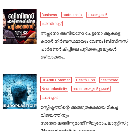
Business
partnership
കരാറുകൾ
ബിസിനസ്സ്
അച്ഛനോ അനിയനോ ചേട്ടനോ ആകട്ടെ,
കരാർ നിർബന്ധമായും വേണം |ബിസിനസ്
പാർട്ണർഷിപ്പിലെ പറ്റിക്കപ്പെടലുകൾ
ഒഴിവാക്കാം..
Dr Arun Oommen
Health Tips
healthcare
Neuroplasticity
ഡോ .അരുൺ ഉമ്മൻ
തലച്ചോർ
മസ്തിഷ്കത്തിന്റെ അത്ഭുതകരമായ മികച്ച
വിജയത്തിനും
സന്തോഷത്തിനുമായി’ന്യൂറോപ്ലാസ്റ്റിസിറ്റി’