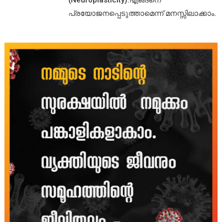
(Neuroplasticity):എങ്ങനെ
പ്രയോജനപ്പെടുത്താമെന്ന് മനസ്സിലാക്കാം.