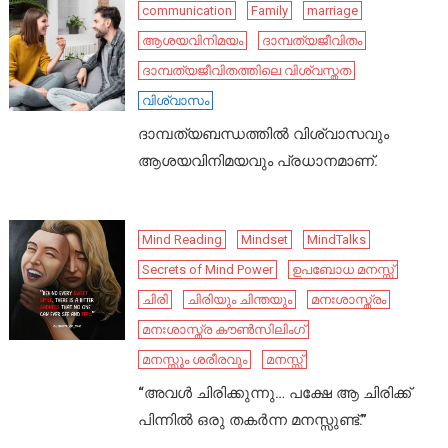
communication
Family
marriage
ആശയവിനിമയം
ദാമ്പത്യജീവിതം
ദാമ്പത്യജീവിതത്തിലെ വിശ്വസ്തത
വിശ്വാസം
ദാമ്പത്യബന്ധത്തിൽ വിശ്വാസവും
ആശയവിനിമയവും പ്രധാനമാണ്.
Mind Reading
Mindset
MindTalks
Secrets of Mind Power
ഉപബോധ മനസ്സ്
ചിരി
ചിരിയും ചിന്തയും
മനഃശാസ്ത്രം
മനഃശാസ്ത്ര കൗൺസിലിംഗ്
മനസ്സും ശരീരവും
മനസ്സ്
“അവൾ ചിരിക്കുന്നു… പക്ഷേ ആ ചിരിക്ക്
പിന്നിൽ ഒരു തകർന്ന മനസ്സുണ്ട്.”