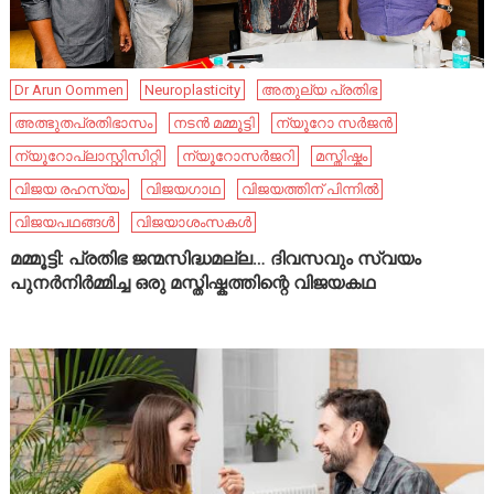
Dr Arun Oommen
Neuroplasticity
അതുല്യ പ്രതിഭ
അത്ഭുതപ്രതിഭാസം
നടൻ മമ്മൂട്ടി
ന്യൂറോ സർജൻ
ന്യൂറോപ്ലാസ്റ്റിസിറ്റി
ന്യൂറോസർജറി
മസ്തിഷ്കം
വിജയ രഹസ്യം
വിജയഗാഥ
വിജയത്തിന് പിന്നിൽ
വിജയപഥങ്ങൾ
വിജയാശംസകൾ
മമ്മൂട്ടി: പ്രതിഭ ജന്മസിദ്ധമല്ല… ദിവസവും സ്വയം
പുനർനിർമ്മിച്ച ഒരു മസ്തിഷ്കത്തിന്റെ വിജയകഥ