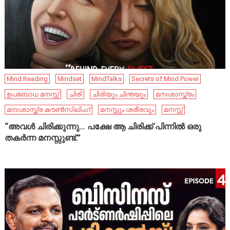
Mind Reading
Mindset
MindTalks
Secrets of Mind Power
ഉപബോധ മനസ്സ്
ചിരി
ചിരിയും ചിന്തയും
മനഃശാസ്ത്രം
മനഃശാസ്ത്ര കൗൺസിലിംഗ്
മനസ്സും ശരീരവും
മനസ്സ്
“അവൾ ചിരിക്കുന്നു… പക്ഷേ ആ ചിരിക്ക് പിന്നിൽ ഒരു
തകർന്ന മനസ്സുണ്ട്.”