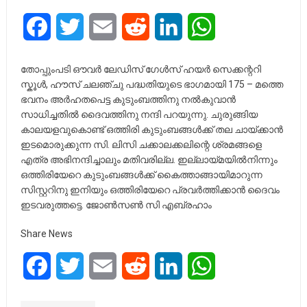
Facebook
Twitter
Email
Reddit
LinkedIn
WhatsApp
തോപ്പുംപടി ഔവർ ലേഡിസ് ഗേൾസ് ഹയർ സെക്കന്ററി
സ്കൂൾ, ഹൗസ് ചലഞ്ചു പദ്ധതിയുടെ ഭാഗമായി 175 – മത്തെ
ഭവനം അർഹതപെട്ട കുടുംബത്തിനു നൽകുവാൻ
സാധിച്ചതിൽ ദൈവത്തിനു നന്ദി പറയുന്നു. ചുരുങ്ങിയ
കാലയളവുകൊണ്ട് ഒത്തിരി കുടുംബങ്ങൾക്ക് തല ചായ്ക്കാൻ
ഇടമൊരുക്കുന്ന സി. ലിസി ചക്കാലക്കലിന്റെ ശ്രമങ്ങളെ
എത്ര അഭിനന്ദിച്ചാലും മതിവരില്ല. ഇല്ലായ്മയിൽനിന്നും
ഒത്തിരിയേറെ കുടുംബങ്ങൾക്ക് കൈത്താങ്ങായിമാറുന്ന
സിസ്റ്ററിനു ഇനിയും ഒത്തിരിയേറെ പ്രവർത്തിക്കാൻ ദൈവം
ഇടവരുത്തട്ടെ. ജോൺസൺ സി എബ്രഹാം
Share News
Facebook
Twitter
Email
Reddit
LinkedIn
WhatsApp