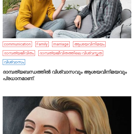
communication
Family
marriage
ആശയവിനിമയം
ദാമ്പത്യജീവിതം
ദാമ്പത്യജീവിതത്തിലെ വിശ്വസ്തത
വിശ്വാസം
ദാമ്പത്യബന്ധത്തിൽ വിശ്വാസവും ആശയവിനിമയവും
പ്രധാനമാണ്.