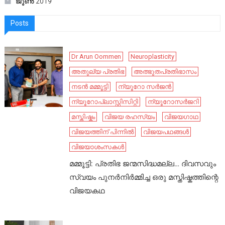
ജൂൺ 2019
Posts
Dr Arun Oommen
Neuroplasticity
അതുല്യ പ്രതിഭ
അത്ഭുതപ്രതിഭാസം
നടൻ മമ്മൂട്ടി
ന്യൂറോ സർജൻ
ന്യൂറോപ്ലാസ്റ്റിസിറ്റി
ന്യൂറോസർജറി
മസ്തിഷ്കം
വിജയ രഹസ്യം
വിജയഗാഥ
വിജയത്തിന് പിന്നിൽ
വിജയപഥങ്ങൾ
വിജയാശംസകൾ
മമ്മൂട്ടി: പ്രതിഭ ജന്മസിദ്ധമല്ല… ദിവസവും
സ്വയം പുനർനിർമ്മിച്ച ഒരു മസ്തിഷ്കത്തിന്റെ
വിജയകഥ