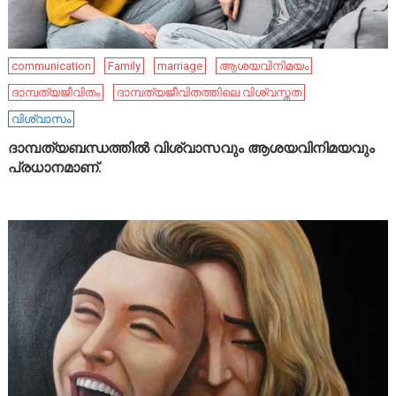
communication
Family
marriage
ആശയവിനിമയം
ദാമ്പത്യജീവിതം
ദാമ്പത്യജീവിതത്തിലെ വിശ്വസ്തത
വിശ്വാസം
ദാമ്പത്യബന്ധത്തിൽ വിശ്വാസവും ആശയവിനിമയവും
പ്രധാനമാണ്.