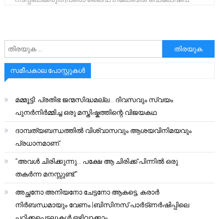
അനേഷിക്കുക
സമീപകാല പോസ്റ്റുകൾ
മമ്മൂട്ടി: പ്രതിഭ ജന്മസിദ്ധമല്ല… ദിവസവും സ്വയം
പുനർനിർമ്മിച്ച ഒരു മസ്തിഷ്കത്തിന്റെ വിജയകഥ
ദാമ്പത്യബന്ധത്തിൽ വിശ്വാസവും ആശയവിനിമയവും
പ്രധാനമാണ്.
“അവൾ ചിരിക്കുന്നു… പക്ഷേ ആ ചിരിക്ക് പിന്നിൽ ഒരു
തകർന്ന മനസ്സുണ്ട്.”
അച്ഛനോ അനിയനോ ചേട്ടനോ ആകട്ടെ, കരാർ
നിർബന്ധമായും വേണം |ബിസിനസ് പാർട്ണർഷിപ്പിലെ
പറ്റിക്കപ്പെടലുകൾ ഒഴിവാക്കാം..