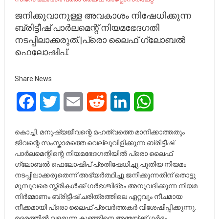
ജനിക്കുവാനുള്ള അവകാശം നിഷേധിക്കുന്ന
ബ്രിട്ടീഷ് പാർലമെന്റ് നിയമഭേദഗതി
നടപ്പിലാക്കരുത്.|പ്രൊ ലൈഫ് ഗ്ലോബൽ
ഫെലോഷിപ്.
Share News
Facebook
Twitter
Email
Reddit
LinkedIn
WhatsApp
കൊച്ചി. മനുഷ്യജീവന്റെ മഹത്വത്തെ മാനിക്കാത്തതും
ജീവന്റെ സംസ്കാരത്തെ വെല്ലുവിളിക്കുന്ന ബ്രിട്ടീഷ്
പാർലമെന്റിന്റെ നിയമഭേദഗതിയിൽ പ്രൊ ലൈഫ്
ഗ്ലോബൽ ഫെലോഷിപ് പ്രതിഷേധിച്ചു.പുതിയ നിയമം
നടപ്പിലാക്കരുതെന്ന്‌ അഭ്യർത്ഥിച്ചു.ജനിക്കുന്നതിന് തൊട്ടു
മുമ്പുവരെ സ്ത്രീകൾക്ക് ഗർഭശ്ചിദ്രം അനുവദിക്കുന്ന നിയമ
നിർമ്മാണം ബ്രിട്ടീഷ് ചരിത്രത്തിലെ ഏറ്റവും നീചമായ
നീക്കമായി പ്രൊ ലൈഫ് പ്രവർത്തകർ വിശേഷിപ്പിക്കുന്നു.
ഉദരത്തിൽ വളരുന്ന കുഞ്ഞിനെ അമ്മയ്ക്ക് ഗർഭം