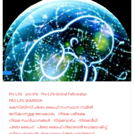
Pro Life
pro-life
Pro-Life Global Fellowship
PRO-LIFE WARRIOR
കെസിബിസി പ്രൊ ലൈഫ് സംസ്ഥാന സമിതി
ജനിക്കാനുളള അവകാശം
നിയമ പരിരക്ഷ
നിയമ സംവിധാനങ്ങൾ
നിയമവാഴ്ച
നിയമവീഥി
പ്രൊ ലൈഫ്
പ്രൊ ലൈഫ് ഗ്ലോബൽ ഫെലോഷിപ്പ്
സീറോ മലബാർ പ്രൊ ലൈഫ് അപ്പോസ്‌തലേറ്റ്