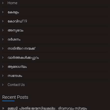
Home
കേരളം
കോവിഡ് 19
അനുഭവം
ദർശനം
നാടിൻ്റെ നന്മക്ക്
വാർത്തകൾക്കപ്പുറം
ആരോഗ്യം
സന്ദേശം
Contact Us
Recent Posts
മമ്മൂട്ടി: പ്രതിഭ ജന്മസിദ്ധമല്ല… ദിവസവും സ്വയം