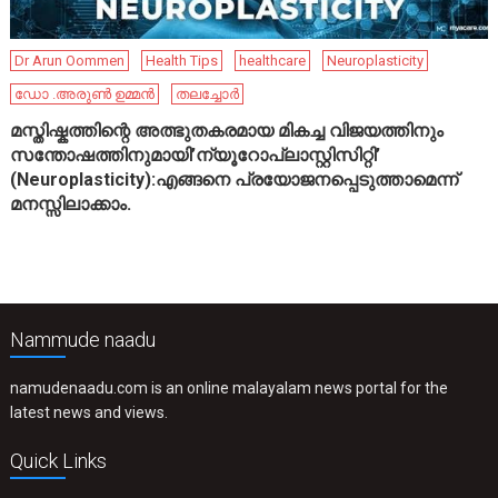
Dr Arun Oommen
Health Tips
healthcare
Neuroplasticity
ഡോ .അരുൺ ഉമ്മൻ
തലച്ചോർ
മസ്തിഷ്കത്തിന്റെ അത്ഭുതകരമായ മികച്ച വിജയത്തിനും
സന്തോഷത്തിനുമായി’ന്യൂറോപ്ലാസ്റ്റിസിറ്റി’
(Neuroplasticity):എങ്ങനെ പ്രയോജനപ്പെടുത്താമെന്ന്
മനസ്സിലാക്കാം.
Nammude naadu
namudenaadu.com is an online malayalam news portal for the
latest news and views.
Quick Links