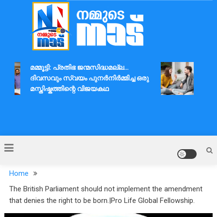
Skip
to
content
Nammude Naadu
മമ്മൂട്ടി: പ്രതിഭ ജന്മസിദ്ധമല്ല…
ദാമ്പ
ദിവസവും സ്വയം പുനർനിർമ്മിച്ച ഒരു
ആശയവ
മസ്തിഷ്കത്തിന്റെ വിജയകഥ
Home
The British Parliament should not implement the amendment
that denies the right to be born.|Pro ​​Life Global Fellowship.