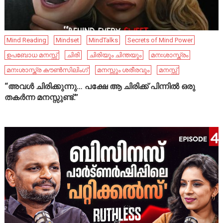
Mind Reading
Mindset
MindTalks
Secrets of Mind Power
ഉപബോധ മനസ്സ്
ചിരി
ചിരിയും ചിന്തയും
മനഃശാസ്ത്രം
മനഃശാസ്ത്ര കൗൺസിലിംഗ്
മനസ്സും ശരീരവും
മനസ്സ്
“അവൾ ചിരിക്കുന്നു… പക്ഷേ ആ ചിരിക്ക് പിന്നിൽ ഒരു
തകർന്ന മനസ്സുണ്ട്.”