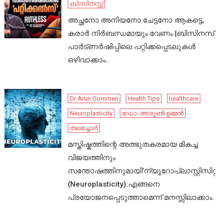
ബിസിനസ്സ്
അച്ഛനോ അനിയനോ ചേട്ടനോ ആകട്ടെ,
കരാർ നിർബന്ധമായും വേണം |ബിസിനസ്
പാർട്ണർഷിപ്പിലെ പറ്റിക്കപ്പെടലുകൾ
ഒഴിവാക്കാം..
Dr Arun Oommen
Health Tips
healthcare
Neuroplasticity
ഡോ .അരുൺ ഉമ്മൻ
തലച്ചോർ
മസ്തിഷ്കത്തിന്റെ അത്ഭുതകരമായ മികച്ച
വിജയത്തിനും
സന്തോഷത്തിനുമായി’ന്യൂറോപ്ലാസ്റ്റിസിറ്റി’
(Neuroplasticity):എങ്ങനെ
പ്രയോജനപ്പെടുത്താമെന്ന് മനസ്സിലാക്കാം.