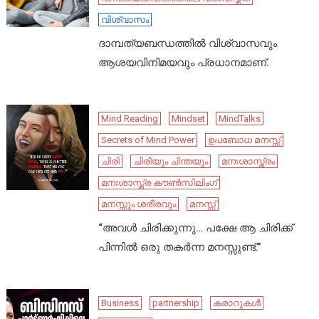
വിശ്വാസം
ദാമ്പത്യബന്ധത്തിൽ വിശ്വാസവും
ആശയവിനിമയവും പ്രധാനമാണ്.
Mind Reading
Mindset
MindTalks
Secrets of Mind Power
ഉപബോധ മനസ്സ്
ചിരി
ചിരിയും ചിന്തയും
മനഃശാസ്ത്രം
മനഃശാസ്ത്ര കൗൺസിലിംഗ്
മനസ്സും ശരീരവും
മനസ്സ്
“അവൾ ചിരിക്കുന്നു… പക്ഷേ ആ ചിരിക്ക്
പിന്നിൽ ഒരു തകർന്ന മനസ്സുണ്ട്.”
Business
partnership
കരാറുകൾ