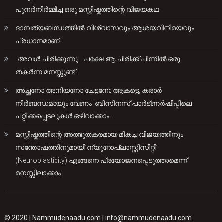
പുനർനിർമ്മിച്ച ഒരു മസ്തിഷ്കത്തിന്റെ വിജയകഥ
ദാമ്പത്യബന്ധത്തിൽ വിശ്വാസവും ആശയവിനിമയവും
പ്രധാനമാണ്.
“അവൾ ചിരിക്കുന്നു… പക്ഷേ ആ ചിരിക്ക് പിന്നിൽ ഒരു
തകർന്ന മനസ്സുണ്ട്.”
അച്ഛനോ അനിയനോ ചേട്ടനോ ആകട്ടെ, കരാർ
നിർബന്ധമായും വേണം |ബിസിനസ് പാർട്ണർഷിപ്പിലെ
പറ്റിക്കപ്പെടലുകൾ ഒഴിവാക്കാം..
മസ്തിഷ്കത്തിന്റെ അത്ഭുതകരമായ മികച്ച വിജയത്തിനും
സന്തോഷത്തിനുമായി’ന്യൂറോപ്ലാസ്റ്റിസിറ്റി’
(Neuroplasticity):എങ്ങനെ പ്രയോജനപ്പെടുത്താമെന്ന്
മനസ്സിലാക്കാം.
© 2020 |
Nammudenaadu.com
|
info@nammudenaadu.com