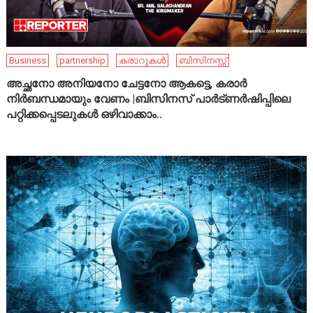
Business
partnership
കരാറുകൾ
ബിസിനസ്സ്
അച്ഛനോ അനിയനോ ചേട്ടനോ ആകട്ടെ, കരാർ
നിർബന്ധമായും വേണം |ബിസിനസ് പാർട്ണർഷിപ്പിലെ
പറ്റിക്കപ്പെടലുകൾ ഒഴിവാക്കാം..