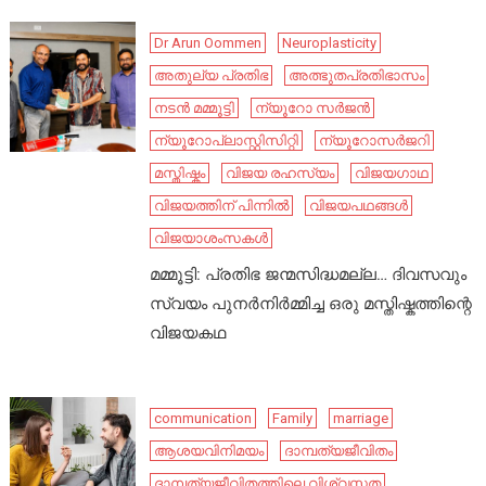
Dr Arun Oommen
Neuroplasticity
അതുല്യ പ്രതിഭ
അത്ഭുതപ്രതിഭാസം
നടൻ മമ്മൂട്ടി
ന്യൂറോ സർജൻ
ന്യൂറോപ്ലാസ്റ്റിസിറ്റി
ന്യൂറോസർജറി
മസ്തിഷ്കം
വിജയ രഹസ്യം
വിജയഗാഥ
വിജയത്തിന് പിന്നിൽ
വിജയപഥങ്ങൾ
വിജയാശംസകൾ
മമ്മൂട്ടി: പ്രതിഭ ജന്മസിദ്ധമല്ല… ദിവസവും
സ്വയം പുനർനിർമ്മിച്ച ഒരു മസ്തിഷ്കത്തിന്റെ
വിജയകഥ
communication
Family
marriage
ആശയവിനിമയം
ദാമ്പത്യജീവിതം
ദാമ്പത്യജീവിതത്തിലെ വിശ്വസ്തത