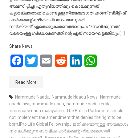
അലസിപ്പിച്ചു ഏതുവിധത്തിലും കൊല്ലുന്നത്
കുറ്റമല്ലാതാക്കികൊണ്ടുള്ള നിയമഭേദഗതിക്കാണ് ബ്രിട്ടീഷ്
പാർലമെന്റ് കഴിഞ്ഞ ദിവസം അനുമതി
നൽകിയത്.“ഏതൊരുകാരണത്താലും, പ്രസവിക്കുന്നത്
വരെയുള്ള ഗർഭധാരണത്തിന്റെ ഏത് സമയഘട്ടത്തിലും […]
Share News
Facebook
Twitter
Email
Reddit
LinkedIn
WhatsApp
Read More
Nammude Naadu
,
Nammude Naadu News
,
Nammude
naadu nws
,
nammude nadu
,
nammude nadu kerala
,
nammude nadu malayalam
,
The British Parliament should
not implement the amendment that denies the right to be
born.|Pro ​​Life Global Fellowship.
,
ജനിക്കുവാനുള്ള അവകാശം
നിഷേധിക്കുന്ന ബ്രിട്ടീഷ് പാർലമെന്റ് നിയമഭേദഗതി
നടപ്പിലാക്കരുത്.|പ്രൊ ലൈഫ് ഗ്ലോബൽ ഫെലോഷിപ്.