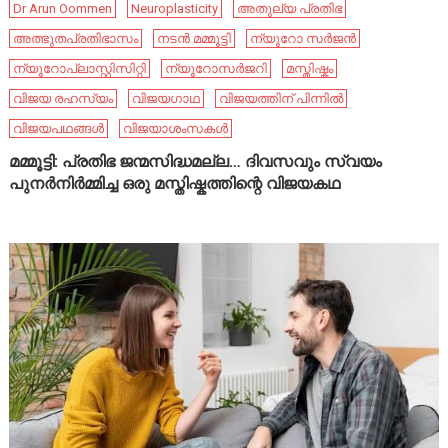
Dr Arun Oommen
Neuroplasticity
അതുല്യ പ്രതിഭ
അത്ഭുതപ്രതിഭാസം
നടൻ മമ്മൂട്ടി
ന്യൂറോ സർജൻ
ന്യൂറോപ്ലാസ്റ്റിസിറ്റി
ന്യൂറോസർജറി
മസ്തിഷ്കം
വിജയ രഹസ്യം
വിജയഗാഥ
വിജയത്തിന് പിന്നിൽ
വിജയപഥങ്ങൾ
വിജയാശംസകൾ
മമ്മൂട്ടി: പ്രതിഭ ജന്മസിദ്ധമല്ല… ദിവസവും സ്വയം
പുനർനിർമ്മിച്ച ഒരു മസ്തിഷ്കത്തിന്റെ വിജയകഥ