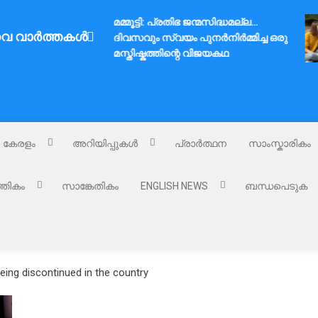
മമ്മൂട്ടി: പ്രതിഭ ജന്മസിദ്ധമല്ല…
വ വാർത്തകൾ
ദിവസവും സ്വയം പുനർനിർമ്മിച്ച ഒരു
മസ്തിഷ്കത്തിന്റെ വിജയകഥ
കേരളം
അറിയിപ്പുകൾ
പ്രാർത്ഥന
സാംസ്കാരികം
്തികം
സാങ്കേതികം
ENGLISH NEWS
ബന്ധപെടുക
eing discontinued in the country