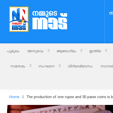
Skip
to
ന
content
Nammude Naadu
നമ്മുടെ നാട്
പൂമുഖം
അനുഭവം
ആരോഗ്യം
ഇന്ത്യ
സന്ദേശം
സംഘടന
വിദ്യാഭ്യാസം
സാമ്പത
Home
The production of one rupee and 50 paise coins is b