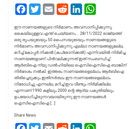
Facebook
Twitter
Email
Reddit
LinkedIn
WhatsApp
ഈ നാണയങ്ങളുടെ നിർമാണം അവസാനിപ്പിക്കുന്നു;
കൈയിലുള്ളവ എന്ത് ചെയ്യണം…. 28/11/2022 രാജ്യത്ത്
ഒരു രൂപയുടേയും 50 പൈസയുടേയും നാണയങ്ങളുടെ
നിർമാണം അവസാനിപ്പിക്കുന്നു.എല്ലാ നാണയങ്ങളുമല്ല,
മറിച്ച് കോപ്പർ നിക്കൽ (കപ്രോനിക്കൽ) എന്നിവയിൽ നിർമിച്ച
നാണയങ്ങളാണ് പിൻവലിക്കുന്നത്.ഇത് സംബന്ധിച്ച്
ആർബിഐ ന്യൂ ഡൽഹിയിലെ ഐസിഐസിഐ ബാങ്കിന്
നിർദേശം നൽകി. ഇത്തരം നാണയങ്ങളെല്ലാം ആർബിഐ
തിരിച്ചെടുക്കും.ഇതിനർത്ഥം ഈ നാണയങ്ങളെല്ലാം
നിരോധിച്ചു എന്നല്ല, മറിച്ച് ഇവ വീണ്ടും നിർമിക്കില്ല
എന്നാണ്.1990 കളിലും 2000 ന്റെ ആദ്യ പകുതിയിലും
ഉപയോഗിച്ചിരുന്നവയായിരുന്നു ഈ നാണയങ്ങൾ.
ഐസിഐസിഐ […]
Share News
Facebook
Twitter
Email
Reddit
LinkedIn
WhatsApp