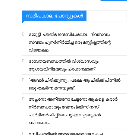
സമീപകാല പോസ്റ്റുകൾ
മമ്മൂട്ടി: പ്രതിഭ ജന്മസിദ്ധമല്ല… ദിവസവും
സ്വയം പുനർനിർമ്മിച്ച ഒരു മസ്തിഷ്കത്തിന്റെ
വിജയകഥ
ദാമ്പത്യബന്ധത്തിൽ വിശ്വാസവും
ആശയവിനിമയവും പ്രധാനമാണ്.
“അവൾ ചിരിക്കുന്നു… പക്ഷേ ആ ചിരിക്ക് പിന്നിൽ
ഒരു തകർന്ന മനസ്സുണ്ട്.”
അച്ഛനോ അനിയനോ ചേട്ടനോ ആകട്ടെ, കരാർ
നിർബന്ധമായും വേണം |ബിസിനസ്
പാർട്ണർഷിപ്പിലെ പറ്റിക്കപ്പെടലുകൾ
ഒഴിവാക്കാം..
മസ്തിഷ്കത്തിന്റെ അത്ഭുതകരമായ മികച്ച