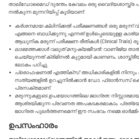
താലിഡോമൈഡ് ദുരന്തം കേവലം ഒരു വൈദ്യശാസ്ത്ര പരാജ
നൽകുന്ന മുന്നറിയിപ്പ് കൂടിയാണ്:
കർശനമായ ക്ലിനിക്കൽ പരീക്ഷണങ്ങൾ:
ഒരു മരുന്ന്
എങ്ങനെ ബാധിക്കുന്നു എന്നത് ഉൾപ്പെടെയുള്ള കാര്
ആധുനിക മരുന്ന് പരീക്ഷണ രീതികൾ (Clinical Trials) രൂ
ലാഭത്തേക്കാൾ വലുത് മനുഷ്യജീവൻ:
വാണിജ്യ താൽപ്
ചെയ്യുന്നത് ക്രിമിനൽ കുറ്റമായി കാണണം. ശാസ്ത്
ലോകം പഠിച്ചു.
പ്രൊഫഷണൽ എത്തിക്സ്:
അധികാരികളിൽ നിന്നും കമ
സത്യങ്ങളിൽ ഉറച്ചുനിൽക്കാൻ ഡോ. ഫ്രാൻസസ് കെ
പ്രസക്തമാണ്.
മരുന്നുകളുടെ ഉപയോഗത്തിലെ ജാഗ്രത:
നിസ്സാരമാ
ആശ്രയിക്കുന്ന പ്രവണത അപകടകരമാകാം. പ്രത്യേക
ജാഗ്രത പുലർത്തണമെന്ന് ഈ സംഭവം നമ്മെ ഓർമ്മിപ്പിക
ഉപസംഹാരം