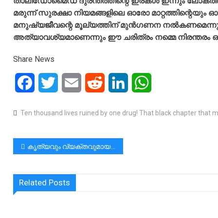
താലിഡോമൈഡ് ദുരന്തത്തിന്റെ ഇരകൾ ഇന്നും ലോകത്തിന്
മരുന്ന് സുരക്ഷാ നിയമങ്ങളിലെ ഓരോ മാറ്റത്തിന്റെയും 
മനുഷ്യജീവന്റെ മൂല്യത്തിന് മുൻഗണന നൽകണമെന്നു
അത്യാവശ്യമാണെന്നും ഈ ചരിത്രം നമ്മെ നിരന്തരം ഓർമ്മ
Share News
Facebook
Twitter
Email
Reddit
LinkedIn
WhatsApp
Ten thousand lives ruined by one drug! That black chapter that me
പോസ്റ്റുകളിലൂടെ
കൃത്യവും വ്യക്തവുമായ വാക്കുകൾ….. ഇതാണ് മുഖ്യമന്ത്രി വിജയ്| ജനങ്ങൾ ഒരുമയോടെ പറയുന്നു|TN
Related Posts