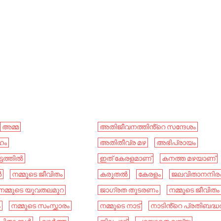
അമ്മ
അതിജീവനത്തിൻ്റെ സന്ദേശം
ഹം
അതിതീവ്ര മഴ
അഭിപ്രായം
്ടത്തിൽ
ഇത് കേരളമാണ്
കനത്ത മഴയാണ്
ൾ
നമ്മുടെ ജീവിതം
കരുതൽ
കേരളം
ജലവിതാനനിരപ്
നമ്മുടെ യുവതലമുറ
ജാഗ്രത തുടരണം
നമ്മുടെ ജീവിതം
ം
നമ്മുടെ സംസ്ക്കാരം
നമ്മുടെ നാട്‌
നാടിൻ്റെ പ്രതിബദ്