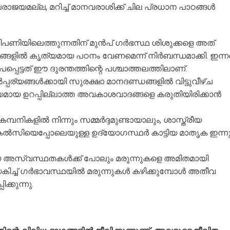
യമല്ല, മറിച്ച് മാനവരാശിക്ക് ചില പ്രധാന പാഠങ്ങൾ
 വിപണിയിലെത്തുന്നതിന് മുൻപ് ഗർഭസ്ഥ ശിശുക്കളെ അത്
യങ്ങളിൽ കൃത്യമായ പഠനം വേണമെന്ന് നിർബന്ധമാക്കി. ഇന്ന
പപ്പെട്ടത് ഈ ദുരന്തത്തിന്റെ പശ്ചാത്തലത്തിലാണ്.
പര്യങ്ങൾക്കായി സുരക്ഷാ മാനദണ്ഡങ്ങളിൽ വിട്ടുവീഴ്ച
രീയമായ ഉറപ്പില്ലാത്ത അവകാശവാദങ്ങളെ കരുതിയിരിക്കാൻ
്പനികളിൽ നിന്നും സമ്മർദ്ദമുണ്ടായാലും, ശാസ്ത്രീയ
ൽസിയെപ്പോലെയുള്ള ഉദ്യോഗസ്ഥർ കാട്ടിയ മാതൃക ഇന്നു
യ അസ്വസ്ഥതകൾക്ക് പോലും മരുന്നുകളെ അമിതമായി
ിച്ച് ഗർഭാവസ്ഥയിൽ മരുന്നുകൾ കഴിക്കുമ്പോൾ അതീവ
്കുന്നു.