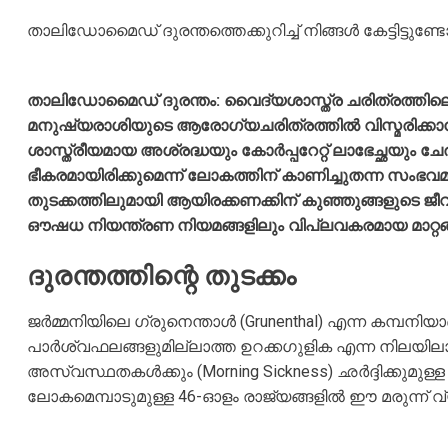
താലിഡോമൈഡ് ദുരന്തത്തെക്കുറിച്ച് നിങ്ങൾ കേട്ടിട്ടുണ്ട
താലിഡോമൈഡ് ദുരന്തം: വൈദ്യശാസ്ത്ര ചരിത്രത്തി
മനുഷ്യരാശിയുടെ ആരോഗ്യചരിത്രത്തിൽ വിസ്മരിക്
ശാസ്ത്രീയമായ അശ്രദ്ധയും കോർപ്പറേറ്റ് ലാഭേച്ഛയും
ഭീകരമായിരിക്കുമെന്ന് ലോകത്തിന് കാണിച്ചുതന്ന സംഭ
തുടക്കത്തിലുമായി ആയിരക്കണക്കിന് കുഞ്ഞുങ്ങളുടെ ജീ
ഔഷധ നിയന്ത്രണ നിയമങ്ങളിലും വിപ്ലവകരമായ മാറ്റങ്ങ
ദുരന്തത്തിന്റെ തുടക്കം
ജർമ്മനിയിലെ ഗ്രുനെന്താൾ (Grunenthal) എന്ന കമ്പ
പാർശ്വഫലങ്ങളുമില്ലാത്ത ഉറക്കഗുളിക എന്ന നിലയിലായ
അസ്വസ്ഥതകൾക്കും (Morning Sickness) ഛർദ്ദിക്കുമുള്ള ഉ
ലോകമെമ്പാടുമുള്ള 46-ഓളം രാജ്യങ്ങളിൽ ഈ മരുന്ന് വ്യാപക