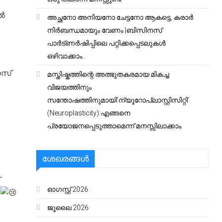
ാൽ
അച്ഛനോ അനിയനോ ചേട്ടനോ ആകട്ടെ, കരാർ
നിർബന്ധമായും വേണം |ബിസിനസ്
പാർട്ണർഷിപ്പിലെ പറ്റിക്കപ്പെടലുകൾ
ഒഴിവാക്കാം..
നസ്
മസ്തിഷ്കത്തിന്റെ അത്ഭുതകരമായ മികച്ച
വിജയത്തിനും
സന്തോഷത്തിനുമായി’ന്യൂറോപ്ലാസ്റ്റിസിറ്റി’
(Neuroplasticity):എങ്ങനെ
പ്രയോജനപ്പെടുത്താമെന്ന് മനസ്സിലാക്കാം.
ശേഖരങ്ങൾ
ഓഗസ്റ്റ്‌ 2026
.
ജൂലൈ 2026