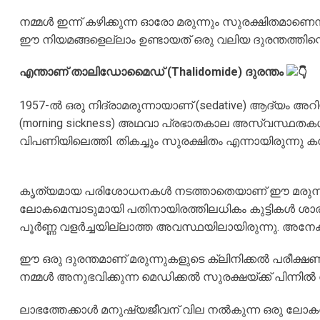
​നമ്മൾ ഇന്ന് കഴിക്കുന്ന ഓരോ മരുന്നും സുരക്ഷിതമാണെന
ഈ നിയമങ്ങളെല്ലാം ഉണ്ടായത് ഒരു വലിയ ദുരന്തത്തിന്റ
എന്താണ് താലിഡോമൈഡ് (Thalidomide) ദുരന്തം
1957-ൽ ഒരു നിദ്രാമരുന്നായാണ് (sedative) ആദ്യം അറിയ
(morning sickness) അഥവാ പ്രഭാതകാല അസ്വസ്ഥതകൾ, 
വിപണിയിലെത്തി. തികച്ചും സുരക്ഷിതം എന്നായിരുന്നു കമ
​കൃത്യമായ പരിശോധനകൾ നടത്താതെയാണ് ഈ മരുന്ന് 
ലോകമെമ്പാടുമായി പതിനായിരത്തിലധികം കുട്ടികൾ ശ
പൂർണ്ണ വളർച്ചയില്ലാത്ത അവസ്ഥയിലായിരുന്നു. അനേ
ഈ ഒരു ദുരന്തമാണ് മരുന്നുകളുടെ ക്ലിനിക്കൽ പരീക്ഷണ
നമ്മൾ അനുഭവിക്കുന്ന മെഡിക്കൽ സുരക്ഷയ്ക്ക് പിന്
ലാഭത്തേക്കാൾ മനുഷ്യജീവന് വില നൽകുന്ന ഒരു ലോകത്ത