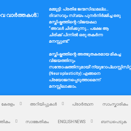
മമ്മൂട്ടി: പ്രതിഭ ജന്മസിദ്ധമല്ല…
വ വാർത്തകൾ
ദിവസവും സ്വയം പുനർനിർമ്മിച്ച ഒരു
മസ്തിഷ്കത്തിന്റെ വിജയകഥ
“അവൾ ചിരിക്കുന്നു… പക്ഷേ ആ
ചിരിക്ക് പിന്നിൽ ഒരു തകർന്ന
മനസ്സുണ്ട്.”
മസ്തിഷ്കത്തിന്റെ അത്ഭുതകരമായ മികച്ച
വിജയത്തിനും
സന്തോഷത്തിനുമായി’ന്യൂറോപ്ലാസ്റ്റിസിറ്റ
(Neuroplasticity):എങ്ങനെ
പ്രയോജനപ്പെടുത്താമെന്ന്
മനസ്സിലാക്കാം.
കേരളം
അറിയിപ്പുകൾ
പ്രാർത്ഥന
സാംസ്കാരികം
്തികം
സാങ്കേതികം
ENGLISH NEWS
ബന്ധപെടുക