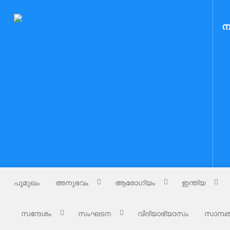
Skip
to
Nammude Naadu
ന
നമ്മുടെ നാട്
content
പൂമുഖം
അനുഭവം
ആരോഗ്യം
ഇന്ത്യ
സന്ദേശം
സംഘടന
വിദ്യാഭ്യാസം
സാമ്പത