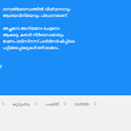
ദാമ്പത്യബന്ധത്തിൽ വിശ്വാസവും
ആശയവിനിമയവും പ്രധാനമാണ്.
അച്ഛനോ അനിയനോ ചേട്ടനോ
ആകട്ടെ, കരാർ നിർബന്ധമായും
വേണം |ബിസിനസ് പാർട്ണർഷിപ്പിലെ
പറ്റിക്കപ്പെടലുകൾ ഒഴിവാക്കാം..
ി’
കുടുംബം
പംക്തി
വാർത്ത