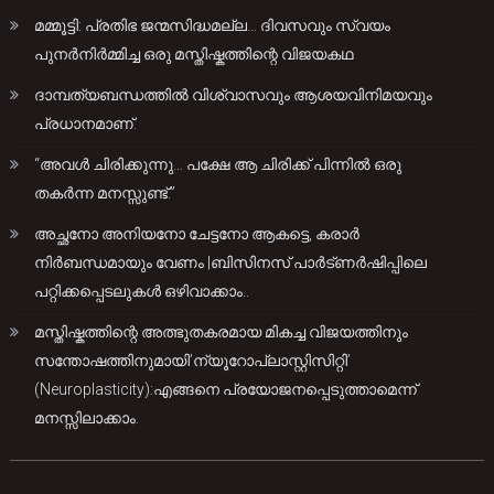
മമ്മൂട്ടി: പ്രതിഭ ജന്മസിദ്ധമല്ല… ദിവസവും സ്വയം
പുനർനിർമ്മിച്ച ഒരു മസ്തിഷ്കത്തിന്റെ വിജയകഥ
ദാമ്പത്യബന്ധത്തിൽ വിശ്വാസവും ആശയവിനിമയവും
പ്രധാനമാണ്.
“അവൾ ചിരിക്കുന്നു… പക്ഷേ ആ ചിരിക്ക് പിന്നിൽ ഒരു
തകർന്ന മനസ്സുണ്ട്.”
അച്ഛനോ അനിയനോ ചേട്ടനോ ആകട്ടെ, കരാർ
നിർബന്ധമായും വേണം |ബിസിനസ് പാർട്ണർഷിപ്പിലെ
പറ്റിക്കപ്പെടലുകൾ ഒഴിവാക്കാം..
മസ്തിഷ്കത്തിന്റെ അത്ഭുതകരമായ മികച്ച വിജയത്തിനും
സന്തോഷത്തിനുമായി’ന്യൂറോപ്ലാസ്റ്റിസിറ്റി’
(Neuroplasticity):എങ്ങനെ പ്രയോജനപ്പെടുത്താമെന്ന്
മനസ്സിലാക്കാം.