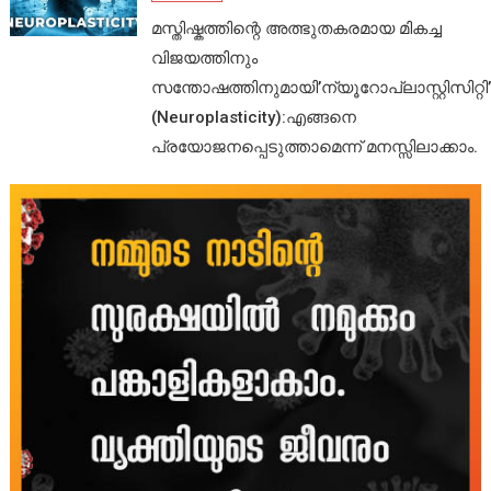
മസ്തിഷ്കത്തിന്റെ അത്ഭുതകരമായ മികച്ച
വിജയത്തിനും
സന്തോഷത്തിനുമായി’ന്യൂറോപ്ലാസ്റ്റിസിറ്റി’
(Neuroplasticity):എങ്ങനെ
പ്രയോജനപ്പെടുത്താമെന്ന് മനസ്സിലാക്കാം.