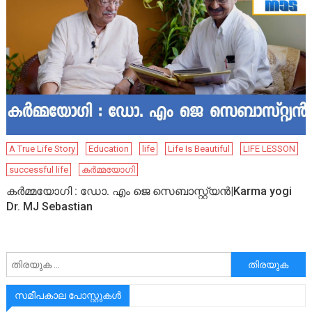
A True Life Story
Education
life
Life Is Beautiful
LIFE LESSON
successful life
കർമ്മയോഗി
കർമ്മയോഗി : ഡോ. എം ജെ സെബാസ്റ്റ്യൻ|Karma yogi
Dr. MJ Sebastian
അനേഷിക്കുക
സമീപകാല പോസ്റ്റുകൾ