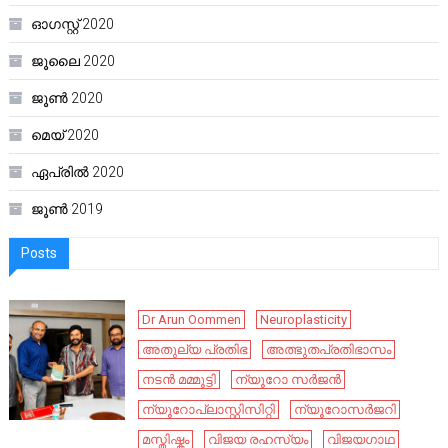
ഓഗസ്റ്റ്‌ 2020
ജൂലൈ 2020
ജൂൺ 2020
മെയ്‌ 2020
ഏപ്രിൽ 2020
ജൂൺ 2019
Posts
Dr Arun Oommen
Neuroplasticity
അതുല്യ പ്രതിഭ
അത്ഭുതപ്രതിഭാസം
നടൻ മമ്മൂട്ടി
ന്യൂറോ സർജൻ
ന്യൂറോപ്ലാസ്റ്റിസിറ്റി
ന്യൂറോസർജറി
മസ്തിഷ്കം
വിജയ രഹസ്യം
വിജയഗാഥ