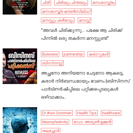
ചിരി
ചിരിയും ചിന്തയും
മനഃശാസ്ത്രം
മനഃശാസ്ത്ര കൗൺസിലിംഗ്
മനസ്സും ശരീരവും
മനസ്സ്
“അവൾ ചിരിക്കുന്നു… പക്ഷേ ആ ചിരിക്ക്
പിന്നിൽ ഒരു തകർന്ന മനസ്സുണ്ട്.”
Business
partnership
കരാറുകൾ
ബിസിനസ്സ്
അച്ഛനോ അനിയനോ ചേട്ടനോ ആകട്ടെ,
കരാർ നിർബന്ധമായും വേണം |ബിസിനസ്
പാർട്ണർഷിപ്പിലെ പറ്റിക്കപ്പെടലുകൾ
ഒഴിവാക്കാം..
Dr Arun Oommen
Health Tips
healthcare
Neuroplasticity
ഡോ .അരുൺ ഉമ്മൻ
തലച്ചോർ