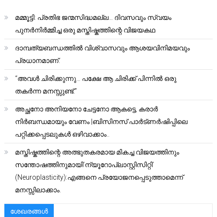
മമ്മൂട്ടി: പ്രതിഭ ജന്മസിദ്ധമല്ല… ദിവസവും സ്വയം
പുനർനിർമ്മിച്ച ഒരു മസ്തിഷ്കത്തിന്റെ വിജയകഥ
ദാമ്പത്യബന്ധത്തിൽ വിശ്വാസവും ആശയവിനിമയവും
പ്രധാനമാണ്.
“അവൾ ചിരിക്കുന്നു… പക്ഷേ ആ ചിരിക്ക് പിന്നിൽ ഒരു
തകർന്ന മനസ്സുണ്ട്.”
അച്ഛനോ അനിയനോ ചേട്ടനോ ആകട്ടെ, കരാർ
നിർബന്ധമായും വേണം |ബിസിനസ് പാർട്ണർഷിപ്പിലെ
പറ്റിക്കപ്പെടലുകൾ ഒഴിവാക്കാം..
മസ്തിഷ്കത്തിന്റെ അത്ഭുതകരമായ മികച്ച വിജയത്തിനും
സന്തോഷത്തിനുമായി’ന്യൂറോപ്ലാസ്റ്റിസിറ്റി’
(Neuroplasticity):എങ്ങനെ പ്രയോജനപ്പെടുത്താമെന്ന്
മനസ്സിലാക്കാം.
ശേഖരങ്ങൾ