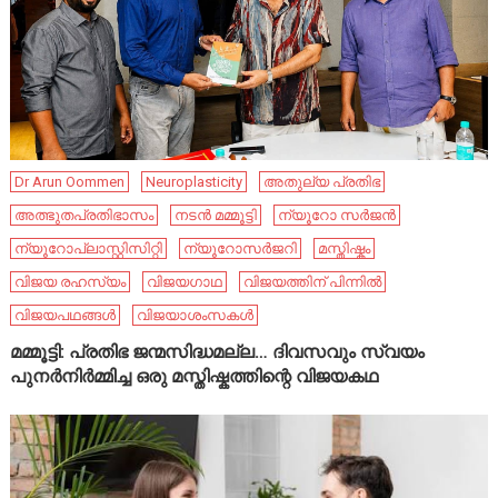
Dr Arun Oommen
Neuroplasticity
അതുല്യ പ്രതിഭ
അത്ഭുതപ്രതിഭാസം
നടൻ മമ്മൂട്ടി
ന്യൂറോ സർജൻ
ന്യൂറോപ്ലാസ്റ്റിസിറ്റി
ന്യൂറോസർജറി
മസ്തിഷ്കം
വിജയ രഹസ്യം
വിജയഗാഥ
വിജയത്തിന് പിന്നിൽ
വിജയപഥങ്ങൾ
വിജയാശംസകൾ
മമ്മൂട്ടി: പ്രതിഭ ജന്മസിദ്ധമല്ല… ദിവസവും സ്വയം
പുനർനിർമ്മിച്ച ഒരു മസ്തിഷ്കത്തിന്റെ വിജയകഥ