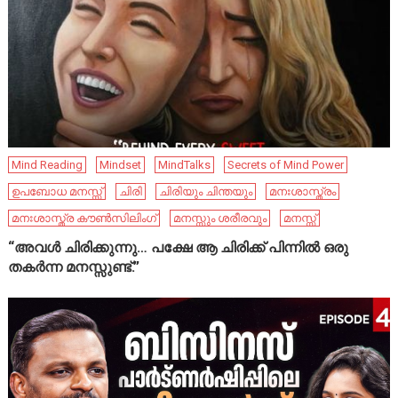
Mind Reading
Mindset
MindTalks
Secrets of Mind Power
ഉപബോധ മനസ്സ്
ചിരി
ചിരിയും ചിന്തയും
മനഃശാസ്ത്രം
മനഃശാസ്ത്ര കൗൺസിലിംഗ്
മനസ്സും ശരീരവും
മനസ്സ്
“അവൾ ചിരിക്കുന്നു… പക്ഷേ ആ ചിരിക്ക് പിന്നിൽ ഒരു
തകർന്ന മനസ്സുണ്ട്.”