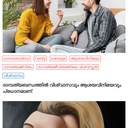
communication
Family
marriage
ആശയവിനിമയം
ദാമ്പത്യജീവിതം
ദാമ്പത്യജീവിതത്തിലെ വിശ്വസ്തത
വിശ്വാസം
ദാമ്പത്യബന്ധത്തിൽ വിശ്വാസവും ആശയവിനിമയവും
പ്രധാനമാണ്.