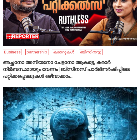
Business
partnership
കരാറുകൾ
ബിസിനസ്സ്
അച്ഛനോ അനിയനോ ചേട്ടനോ ആകട്ടെ, കരാർ
നിർബന്ധമായും വേണം |ബിസിനസ് പാർട്ണർഷിപ്പിലെ
പറ്റിക്കപ്പെടലുകൾ ഒഴിവാക്കാം..