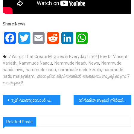
Share News
Facebook
Twitter
Email
Reddit
LinkedIn
WhatsApp
7 Words That Create Miracles in Everyday Life!!! | Rev Dr Vincent
Variath
,
Nammude Naadu
,
Nammude Naadu News
,
Nammude
naadu nws
,
nammude nadu
,
nammude nadu kerala
,
nammude
nadu malayalam
,
അനുദിന ജീവിതത്തിൽ അത്ഭുതം സൃഷ്ടിക്കുന്ന 7
വാക്കുകൾ
പോസ്റ്റുകളിലൂടെ
ഭൂമി വാങ്ങുമ്പോൾ പരിശോധിക്കേണ്ട സർട്ടിഫിക്കറ്റുകൾ:-
നിർമ്മിത ബുദ്ധി നിർമ്മിത ബുദ്ധിയെ നിർമ്മിക്കുമ്പോൾ|മുരളി തുമ്മാരുകുടി
Related Posts