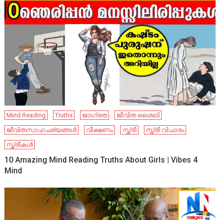
Mind Reading
Truths
ജാഗ്രത
ജീവിത ശൈലി
ജീവിതസാഹചര്യങ്ങൾ
വീക്ഷണം
സ്ത്രീ
സ്ത്രീ വിചാരം
സ്ത്രീ​​​​​കൾ
10 Amazing Mind Reading Truths About Girls | Vibes 4
Mind