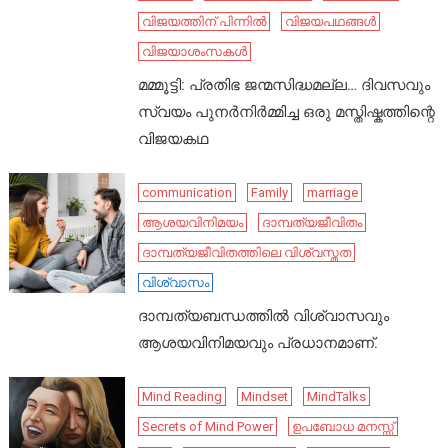
വിജയത്തിന് പിന്നിൽ
വിജയപഥങ്ങൾ
വിജയാശംസകൾ
മമ്മൂട്ടി: പ്രതിഭ ജന്മസിദ്ധമല്ല… ദിവസവും
സ്വയം പുനർനിർമ്മിച്ച ഒരു മസ്തിഷ്കത്തിന്റെ
വിജയകഥ
communication
Family
marriage
ആശയവിനിമയം
ദാമ്പത്യജീവിതം
ദാമ്പത്യജീവിതത്തിലെ വിശ്വസ്തത
വിശ്വാസം
ദാമ്പത്യബന്ധത്തിൽ വിശ്വാസവും
ആശയവിനിമയവും പ്രധാനമാണ്.
Mind Reading
Mindset
MindTalks
Secrets of Mind Power
ഉപബോധ മനസ്സ്