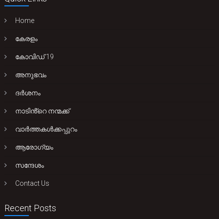
Home
കേരളം
കോവിഡ് 19
അനുഭവം
ദർശനം
നാടിൻ്റെ നന്മക്ക്
വാർത്തകൾക്കപ്പുറം
ആരോഗ്യം
സന്ദേശം
Contact Us
Recent Posts