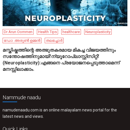
Dr Arun Oommen
Health Tips
healthcare
Neuroplasticity
ഡോ .അരുൺ ഉമ്മൻ
തലച്ചോർ
മസ്തിഷ്കത്തിന്റെ അത്ഭുതകരമായ മികച്ച വിജയത്തിനും
സന്തോഷത്തിനുമായി’ന്യൂറോപ്ലാസ്റ്റിസിറ്റി’
(Neuroplasticity):എങ്ങനെ പ്രയോജനപ്പെടുത്താമെന്ന്
മനസ്സിലാക്കാം.
Nammude naadu
namudenaadu.com is an online malayalam news portal for the
latest news and views.
Quick Links