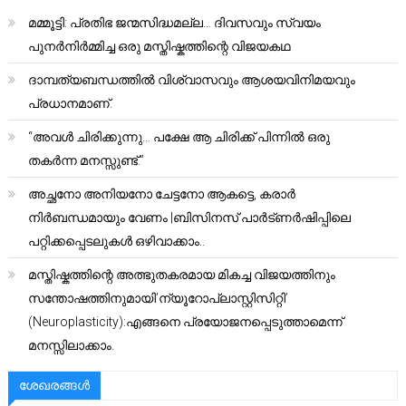
മമ്മൂട്ടി: പ്രതിഭ ജന്മസിദ്ധമല്ല… ദിവസവും സ്വയം
പുനർനിർമ്മിച്ച ഒരു മസ്തിഷ്കത്തിന്റെ വിജയകഥ
ദാമ്പത്യബന്ധത്തിൽ വിശ്വാസവും ആശയവിനിമയവും
പ്രധാനമാണ്.
“അവൾ ചിരിക്കുന്നു… പക്ഷേ ആ ചിരിക്ക് പിന്നിൽ ഒരു
തകർന്ന മനസ്സുണ്ട്.”
അച്ഛനോ അനിയനോ ചേട്ടനോ ആകട്ടെ, കരാർ
നിർബന്ധമായും വേണം |ബിസിനസ് പാർട്ണർഷിപ്പിലെ
പറ്റിക്കപ്പെടലുകൾ ഒഴിവാക്കാം..
മസ്തിഷ്കത്തിന്റെ അത്ഭുതകരമായ മികച്ച വിജയത്തിനും
സന്തോഷത്തിനുമായി’ന്യൂറോപ്ലാസ്റ്റിസിറ്റി’
(Neuroplasticity):എങ്ങനെ പ്രയോജനപ്പെടുത്താമെന്ന്
മനസ്സിലാക്കാം.
ശേഖരങ്ങൾ