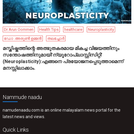
Dr Arun Oommen
Health Tips
healthcare
Neuroplasticity
ഡോ .അരുൺ ഉമ്മൻ
തലച്ചോർ
മസ്തിഷ്കത്തിന്റെ അത്ഭുതകരമായ മികച്ച വിജയത്തിനും
സന്തോഷത്തിനുമായി’ന്യൂറോപ്ലാസ്റ്റിസിറ്റി’
(Neuroplasticity):എങ്ങനെ പ്രയോജനപ്പെടുത്താമെന്ന്
മനസ്സിലാക്കാം.
Nammude naadu
namudenaadu.com is an online malayalam news portal for the
latest news and views.
Quick Links