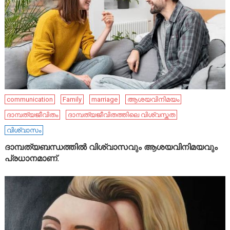
communication
Family
marriage
ആശയവിനിമയം
ദാമ്പത്യജീവിതം
ദാമ്പത്യജീവിതത്തിലെ വിശ്വസ്തത
വിശ്വാസം
ദാമ്പത്യബന്ധത്തിൽ വിശ്വാസവും ആശയവിനിമയവും
പ്രധാനമാണ്.