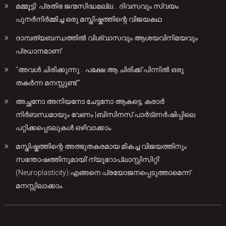
മമ്മൂട്ടി: പ്രതിഭ ജന്മസിദ്ധമല്ല… ദിവസവും സ്വയം
പുനർനിർമ്മിച്ച ഒരു മസ്തിഷ്കത്തിന്റെ വിജയകഥ
ദാമ്പത്യബന്ധത്തിൽ വിശ്വാസവും ആശയവിനിമയവും
പ്രധാനമാണ്.
“അവൾ ചിരിക്കുന്നു… പക്ഷേ ആ ചിരിക്ക് പിന്നിൽ ഒരു
തകർന്ന മനസ്സുണ്ട്.”
അച്ഛനോ അനിയനോ ചേട്ടനോ ആകട്ടെ, കരാർ
നിർബന്ധമായും വേണം |ബിസിനസ് പാർട്ണർഷിപ്പിലെ
പറ്റിക്കപ്പെടലുകൾ ഒഴിവാക്കാം..
മസ്തിഷ്കത്തിന്റെ അത്ഭുതകരമായ മികച്ച വിജയത്തിനും
സന്തോഷത്തിനുമായി’ന്യൂറോപ്ലാസ്റ്റിസിറ്റി’
(Neuroplasticity):എങ്ങനെ പ്രയോജനപ്പെടുത്താമെന്ന്
മനസ്സിലാക്കാം.