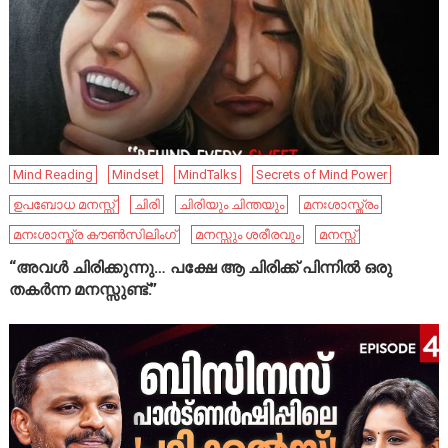
Mind Reading
Mindset
MindTalks
Secrets of Mind Power
ഉപബോധ മനസ്സ്
ചിരി
ചിരിയും ചിന്തയും
മനഃശാസ്ത്രം
മനഃശാസ്ത്ര കൗൺസിലിംഗ്
മനസ്സും ശരീരവും
മനസ്സ്
“അവൾ ചിരിക്കുന്നു… പക്ഷേ ആ ചിരിക്ക് പിന്നിൽ ഒരു
തകർന്ന മനസ്സുണ്ട്.”