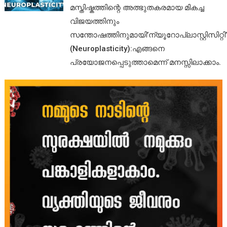
മസ്തിഷ്കത്തിന്റെ അത്ഭുതകരമായ മികച്ച
വിജയത്തിനും
സന്തോഷത്തിനുമായി’ന്യൂറോപ്ലാസ്റ്റിസിറ്റി’
(Neuroplasticity):എങ്ങനെ
പ്രയോജനപ്പെടുത്താമെന്ന് മനസ്സിലാക്കാം.