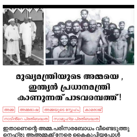
അമ്മ
അമ്മഭാഷ
അമ്മയുടെ സ്നേഹം
കാമരാജ്
നാടിൻ്റെ പ്രതിബദ്ധത
സാമൂഹ്യ പ്രതിബദ്ധത
ഇതാണെന്റെ അമ്മ.പരിസരബോധം വീണ്ടെടുത്തു
നെഹ്രു ആഅമ്മക്ക് നേരെ കൈകൂപ്പിയപ്പോൾ