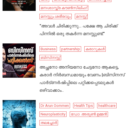
മനഃശാസ്ത്ര കൗൺസിലിംഗ്
മനസ്സും ശരീരവും
മനസ്സ്
“അവൾ ചിരിക്കുന്നു… പക്ഷേ ആ ചിരിക്ക്
പിന്നിൽ ഒരു തകർന്ന മനസ്സുണ്ട്.”
Business
partnership
കരാറുകൾ
ബിസിനസ്സ്
അച്ഛനോ അനിയനോ ചേട്ടനോ ആകട്ടെ,
കരാർ നിർബന്ധമായും വേണം |ബിസിനസ്
പാർട്ണർഷിപ്പിലെ പറ്റിക്കപ്പെടലുകൾ
ഒഴിവാക്കാം..
Dr Arun Oommen
Health Tips
healthcare
Neuroplasticity
ഡോ .അരുൺ ഉമ്മൻ
തലച്ചോർ