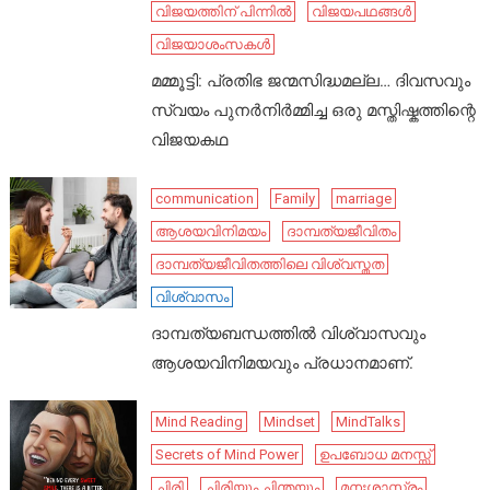
വിജയത്തിന് പിന്നിൽ
വിജയപഥങ്ങൾ
വിജയാശംസകൾ
മമ്മൂട്ടി: പ്രതിഭ ജന്മസിദ്ധമല്ല… ദിവസവും
സ്വയം പുനർനിർമ്മിച്ച ഒരു മസ്തിഷ്കത്തിന്റെ
വിജയകഥ
communication
Family
marriage
ആശയവിനിമയം
ദാമ്പത്യജീവിതം
ദാമ്പത്യജീവിതത്തിലെ വിശ്വസ്തത
വിശ്വാസം
ദാമ്പത്യബന്ധത്തിൽ വിശ്വാസവും
ആശയവിനിമയവും പ്രധാനമാണ്.
Mind Reading
Mindset
MindTalks
Secrets of Mind Power
ഉപബോധ മനസ്സ്
ചിരി
ചിരിയും ചിന്തയും
മനഃശാസ്ത്രം