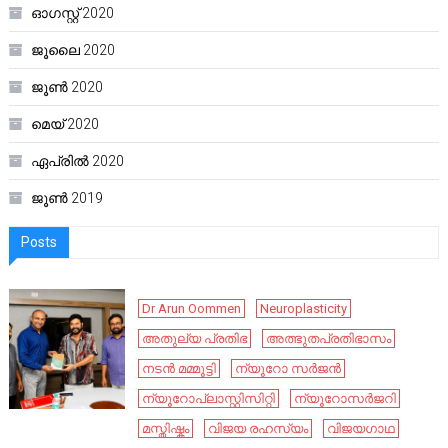
ഓഗസ്റ്റ്‌ 2020
ജൂലൈ 2020
ജൂൺ 2020
മെയ്‌ 2020
ഏപ്രിൽ 2020
ജൂൺ 2019
Posts
Dr Arun Oommen
Neuroplasticity
അതുല്യ പ്രതിഭ
അത്ഭുതപ്രതിഭാസം
നടൻ മമ്മൂട്ടി
ന്യൂറോ സർജൻ
ന്യൂറോപ്ലാസ്റ്റിസിറ്റി
ന്യൂറോസർജറി
മസ്തിഷ്കം
വിജയ രഹസ്യം
വിജയഗാഥ