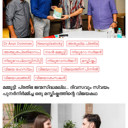
Dr Arun Oommen
Neuroplasticity
അതുല്യ പ്രതിഭ
അത്ഭുതപ്രതിഭാസം
നടൻ മമ്മൂട്ടി
ന്യൂറോ സർജൻ
ന്യൂറോപ്ലാസ്റ്റിസിറ്റി
ന്യൂറോസർജറി
മസ്തിഷ്കം
വിജയ രഹസ്യം
വിജയഗാഥ
വിജയത്തിന് പിന്നിൽ
വിജയപഥങ്ങൾ
വിജയാശംസകൾ
മമ്മൂട്ടി: പ്രതിഭ ജന്മസിദ്ധമല്ല… ദിവസവും സ്വയം
പുനർനിർമ്മിച്ച ഒരു മസ്തിഷ്കത്തിന്റെ വിജയകഥ