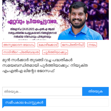
അനുമോദന യോഗം
കോഴിക്കോട്
ജനപ്രതിനിധി
നയം
നാടിൻ്റെ പ്രതിബദ്ധത
പൂർത്തിയാക്കും
മുൻ സർക്കാർ തുടങ്ങി വച്ച പദ്ധതികൾ
സമയബന്ധിതമായി പൂർത്തിയാക്കും: നിയുക്ത
എംഎൽഎ ലിന്റോ ജോസഫ്
അനേഷിക്കുക
സമീപകാല പോസ്റ്റുകൾ