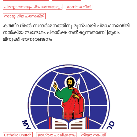
പ്രസ്താവനയും പ്രചരണങ്ങളും
മാധ്യമ വീഥി
സാമൂഹ്യ പ്രസക്തി
ക​​​ത്തീ​​​ഡ്ര​​​ൽ സ​​​ന്ദ​​​ർ​​​ശ​​​ന​​​ത്തി​​​നു മു​​​ന്പാ​​​യി പ്ര​​​ധാ​​​ന​​​മ​​​ന്ത്രി
ന​​​ൽ​​​കി​​​യ സ​​​ന്ദേ​​​ശം പ്ര​​​തീ​​​ക്ഷ ന​​​ൽ​​​കു​​​ന്ന​​​താ​​​ണ്. |മുഖം
മിനുക്കി അനുരഞ്ജനം
Catholic Church
ജാഗ്രത പാലിക്കണം
നിയമ നടപടി