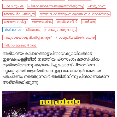
പാലാ രൂപത
പിന്മാറണമെന്ന് അഭ്യർത്ഥിക്കുന്നു
പ്രസ്താവന
മതസ്പർദ്ധ അരുത്
മതസൗഹാര്‍ദവും സമുദായ സഹോദര്യവും
മതസൗഹാർദ്ദം
മതേതരത്വം
മാധ്യമ വീഥി
വാർത്ത
വിശ്വാസം
വീക്ഷണം
സഭയും സമൂഹവും
സമുദായങ്ങളെ ഭിന്നിപ്പിക്കരുത്
സാമൂഹ്യ പ്രതിബദ്ധത
സീറോ മലബാര്‍ സഭ
അഭിവന്ദ്യ കല്ലറങ്ങാട്ട് പിതാവ് കുറവിലങ്ങാട്
ഇടവകപള്ളിയിൽ നടത്തിയ പ്രസംഗം മതസ്പർധ
വളർത്തിയെന്നു ആരോപിച്ചുകൊണ്ട് പിതാവിനെ
ഒറ്റപ്പെടുത്തി ആക്രമിക്കാനുള്ള ബോധപൂർവകമായ
പ്രചരണം നടത്തുന്നവർ അതിൽനിന്നു പിന്മാറണമെന്ന്
അഭ്യർത്ഥിക്കുന്നു.