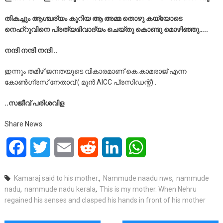
തികച്ചും ആശ്ചര്യം കൂറിയ ആ അമ്മ തൊഴു കയ്യോടെ
നെഹ്‌റുവിനെ പ്രത്യഭിവാദ്യം ചെയ്തു കൊണ്ടു മൊഴിഞ്ഞു…..
നന്ദി നന്ദി നന്ദി ..
ഇന്നും തമിഴ് ജനതയുടെ വികാരമാണ് കെ.കാമരാജ് എന്ന
കോൺഗ്രസ് നേതാവ് ( മുൻ AICC പ്രസിഡന്റ്) .
..സജീവ് പരിശവിള
Share News
Facebook
Twitter
Email
Reddit
LinkedIn
WhatsApp
Kamaraj said to his mother.
,
Nammude naadu nws
,
nammude
nadu
,
nammude nadu kerala
,
This is my mother. When Nehru
regained his senses and clasped his hands in front of his mother