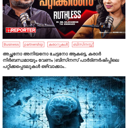
Business
partnership
കരാറുകൾ
ബിസിനസ്സ്
അച്ഛനോ അനിയനോ ചേട്ടനോ ആകട്ടെ, കരാർ
നിർബന്ധമായും വേണം |ബിസിനസ് പാർട്ണർഷിപ്പിലെ
പറ്റിക്കപ്പെടലുകൾ ഒഴിവാക്കാം..