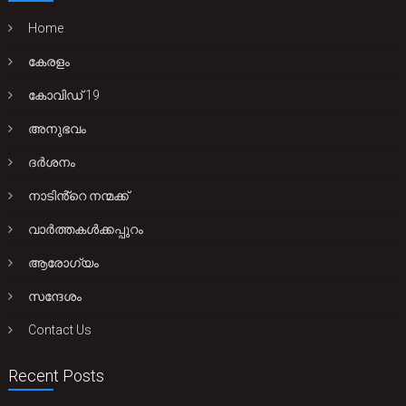
Home
കേരളം
കോവിഡ് 19
അനുഭവം
ദർശനം
നാടിൻ്റെ നന്മക്ക്
വാർത്തകൾക്കപ്പുറം
ആരോഗ്യം
സന്ദേശം
Contact Us
Recent Posts