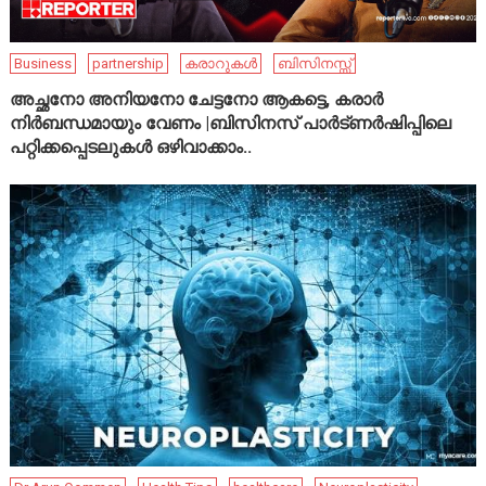
Business
partnership
കരാറുകൾ
ബിസിനസ്സ്
അച്ഛനോ അനിയനോ ചേട്ടനോ ആകട്ടെ, കരാർ
നിർബന്ധമായും വേണം |ബിസിനസ് പാർട്ണർഷിപ്പിലെ
പറ്റിക്കപ്പെടലുകൾ ഒഴിവാക്കാം..