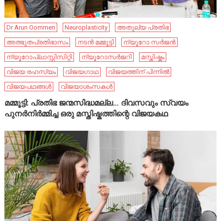
Dr Arun Oommen
Neuroplasticity
അതുല്യ പ്രതിഭ
അത്ഭുതപ്രതിഭാസം
നടൻ മമ്മൂട്ടി
ന്യൂറോ സർജൻ
ന്യൂറോപ്ലാസ്റ്റിസിറ്റി
ന്യൂറോസർജറി
മസ്തിഷ്കം
വിജയ രഹസ്യം
വിജയഗാഥ
വിജയത്തിന് പിന്നിൽ
വിജയപഥങ്ങൾ
വിജയാശംസകൾ
മമ്മൂട്ടി: പ്രതിഭ ജന്മസിദ്ധമല്ല… ദിവസവും സ്വയം
പുനർനിർമ്മിച്ച ഒരു മസ്തിഷ്കത്തിന്റെ വിജയകഥ