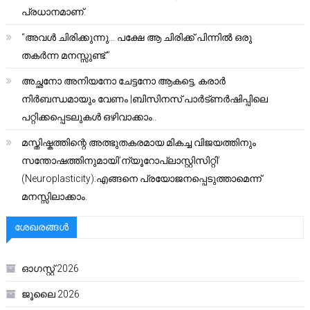
പ്രധാനമാണ്.
“അവൾ ചിരിക്കുന്നു… പക്ഷേ ആ ചിരിക്ക് പിന്നിൽ ഒരു
തകർന്ന മനസ്സുണ്ട്.”
അച്ഛനോ അനിയനോ ചേട്ടനോ ആകട്ടെ, കരാർ
നിർബന്ധമായും വേണം |ബിസിനസ് പാർട്ണർഷിപ്പിലെ
പറ്റിക്കപ്പെടലുകൾ ഒഴിവാക്കാം..
മസ്തിഷ്കത്തിന്റെ അത്ഭുതകരമായ മികച്ച വിജയത്തിനും
സന്തോഷത്തിനുമായി’ന്യൂറോപ്ലാസ്റ്റിസിറ്റി’
(Neuroplasticity):എങ്ങനെ പ്രയോജനപ്പെടുത്താമെന്ന്
മനസ്സിലാക്കാം.
ശേഖരങ്ങൾ
ഓഗസ്റ്റ്‌ 2026
ജൂലൈ 2026