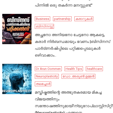
പിന്നിൽ ഒരു തകർന്ന മനസ്സുണ്ട്.”
Business
partnership
കരാറുകൾ
ബിസിനസ്സ്
അച്ഛനോ അനിയനോ ചേട്ടനോ ആകട്ടെ,
കരാർ നിർബന്ധമായും വേണം |ബിസിനസ്
പാർട്ണർഷിപ്പിലെ പറ്റിക്കപ്പെടലുകൾ
ഒഴിവാക്കാം..
Dr Arun Oommen
Health Tips
healthcare
Neuroplasticity
ഡോ .അരുൺ ഉമ്മൻ
തലച്ചോർ
മസ്തിഷ്കത്തിന്റെ അത്ഭുതകരമായ മികച്ച
വിജയത്തിനും
സന്തോഷത്തിനുമായി’ന്യൂറോപ്ലാസ്റ്റിസിറ്റി’
(Neuroplasticity):എങ്ങനെ