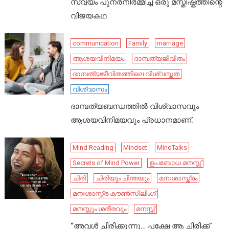
സ്വയം പുനർനിർമ്മിച്ച ഒരു മസ്തിഷ്കത്തിന്റെ
വിജയകഥ
communication
Family
marriage
ആശയവിനിമയം
ദാമ്പത്യജീവിതം
ദാമ്പത്യജീവിതത്തിലെ വിശ്വസ്തത
വിശ്വാസം
ദാമ്പത്യബന്ധത്തിൽ വിശ്വാസവും
ആശയവിനിമയവും പ്രധാനമാണ്.
Mind Reading
Mindset
MindTalks
Secrets of Mind Power
ഉപബോധ മനസ്സ്
ചിരി
ചിരിയും ചിന്തയും
മനഃശാസ്ത്രം
മനഃശാസ്ത്ര കൗൺസിലിംഗ്
മനസ്സും ശരീരവും
മനസ്സ്
“അവൾ ചിരിക്കുന്നു… പക്ഷേ ആ ചിരിക്ക്