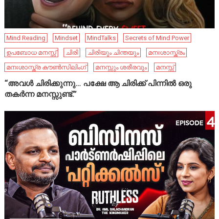
Mind Reading
Mindset
MindTalks
Secrets of Mind Power
ഉപബോധ മനസ്സ്
ചിരി
ചിരിയും ചിന്തയും
മനഃശാസ്ത്രം
മനഃശാസ്ത്ര കൗൺസിലിംഗ്
മനസ്സും ശരീരവും
മനസ്സ്
“അവൾ ചിരിക്കുന്നു… പക്ഷേ ആ ചിരിക്ക് പിന്നിൽ ഒരു
തകർന്ന മനസ്സുണ്ട്.”