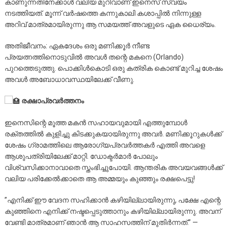
കാണുന്നതിനേക്കാൾ വലിയ മുറിവാണ് ഇനെസ് സ്വയം
നടത്തിയത്. മൂന്ന് വർഷത്തെ കന്നുകാലി കശാപ്പിൽ നിന്നുള്ള
അറിവ് മാത്രമായിരുന്നു ആ സമയത്ത് അവളുടെ ഏക ധൈര്യം.
​അതിജീവനം: ഏകദേശം ഒരു മണിക്കൂർ നീണ്ട
പ്രയത്നത്തിനൊടുവിൽ അവൾ തന്റെ മകനെ (Orlando)
പുറത്തെടുത്തു. പൊക്കിൾകൊടി ഒരു കത്രിക കൊണ്ട് മുറിച്ച ശേഷം
അവൾ അബോധാവസ്ഥയിലേക്ക് വീണു.
രക്ഷാപ്രവർത്തനം
​ഇനെസിന്റെ മൂത്ത മകൻ സഹായവുമായി എത്തുമ്പോൾ
രക്തത്തിൽ കുളിച്ചു കിടക്കുകയായിരുന്നു അവർ. മണിക്കൂറുകൾക്ക്
ശേഷം ഗ്രാമത്തിലെ ആരോഗ്യപ്രവർത്തകർ എത്തി അവളെ
ആശുപത്രിയിലേക്ക് മാറ്റി. ഡോക്ടർമാർ പോലും
വിശ്വസിക്കാനാവാതെ സ്തംഭിച്ചുപോയി. ആന്തരിക അവയവങ്ങൾക്ക്
വലിയ പരിക്കേൽക്കാതെ ആ അമ്മയും കുഞ്ഞും രക്ഷപെട്ടു!
​”എനിക്ക് ഈ വേദന സഹിക്കാൻ കഴിയില്ലായിരുന്നു, പക്ഷേ എന്റെ
കുഞ്ഞിനെ എനിക്ക് നഷ്ടപ്പെടുത്താനും കഴിയില്ലായിരുന്നു. അവന്
വേണ്ടി മാത്രമാണ് ഞാൻ ആ സാഹസത്തിന് മുതിർന്നത്.” —