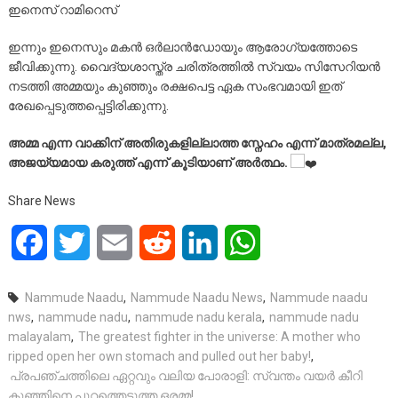
ഇനെസ് റാമിറെസ്
​ഇന്നും ഇനെസും മകൻ ഒർലാൻഡോയും ആരോഗ്യത്തോടെ
ജീവിക്കുന്നു. വൈദ്യശാസ്ത്ര ചരിത്രത്തിൽ സ്വയം സിസേറിയൻ
നടത്തി അമ്മയും കുഞ്ഞും രക്ഷപെട്ട ഏക സംഭവമായി ഇത്
രേഖപ്പെടുത്തപ്പെട്ടിരിക്കുന്നു.
അമ്മ എന്ന വാക്കിന് അതിരുകളില്ലാത്ത സ്നേഹം എന്ന് മാത്രമല്ല,
അജയ്യമായ കരുത്ത് എന്ന് കൂടിയാണ് അർത്ഥം.
Share News
Facebook
Twitter
Email
Reddit
LinkedIn
WhatsApp
Nammude Naadu
,
Nammude Naadu News
,
Nammude naadu
nws
,
nammude nadu
,
nammude nadu kerala
,
nammude nadu
malayalam
,
The greatest fighter in the universe: A mother who
ripped open her own stomach and pulled out her baby!
,
പ്രപഞ്ചത്തിലെ ഏറ്റവും വലിയ പോരാളി: സ്വന്തം വയർ കീറി
കുഞ്ഞിനെ പുറത്തെടുത്ത ഒരമ്മ!