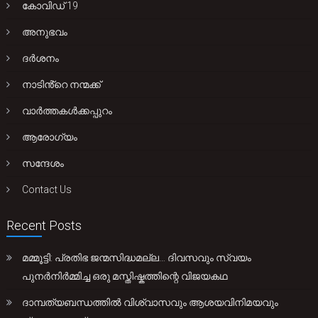
കോവിഡ് 19
അനുഭവം
ദർശനം
നാടിൻ്റെ നന്മക്ക്
വാർത്തകൾക്കപ്പുറം
ആരോഗ്യം
സന്ദേശം
Contact Us
Recent Posts
മമ്മൂട്ടി: പ്രതിഭ ജന്മസിദ്ധമല്ല… ദിവസവും സ്വയം
പുനർനിർമ്മിച്ച ഒരു മസ്തിഷ്കത്തിന്റെ വിജയകഥ
ദാമ്പത്യബന്ധത്തിൽ വിശ്വാസവും ആശയവിനിമയവും