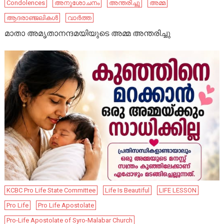
Condolences
അനുശോചനം
അന്തരിച്ചു
അമ്മ
ആദരാഞ്ജലികൾ
വാർത്ത
മാതാ അമൃതാനന്ദമയിയുടെ അമ്മ അന്തരിച്ചു
KCBC Pro Life State Committee
Life Is Beautiful
LIFE LESSON
Pro Life
Pro Life Apostolate
Pro-Life Apostolate of Syro-Malabar Church