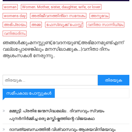
woman
Women. Mother, sister, daughter, wife, or lover
womens day
അതിജീവനത്തിൻ്റെ സന്ദേശം
അനുഭവം
അഭിപ്രായം
അമ്മ
ഫേസ്ബുക്ക് പോസ്റ്റ്
വനിതാ സാന്നിധ്യം
വനിതാദിനം
ഞങ്ങൾക്കുംമനസ്സുണ്ട്,വേദനയുണ്ട്,അഭിമാനമുണ്ട്എന്ന്
വല്ലപ്പോഴെങ്കിലും മനസിലാക്കുക…|വനിതാ ദിനം
ആശംസകൾ നേരുന്നു..
അനേഷിക്കുക
സമീപകാല പോസ്റ്റുകൾ
മമ്മൂട്ടി: പ്രതിഭ ജന്മസിദ്ധമല്ല… ദിവസവും സ്വയം
പുനർനിർമ്മിച്ച ഒരു മസ്തിഷ്കത്തിന്റെ വിജയകഥ
ദാമ്പത്യബന്ധത്തിൽ വിശ്വാസവും ആശയവിനിമയവും