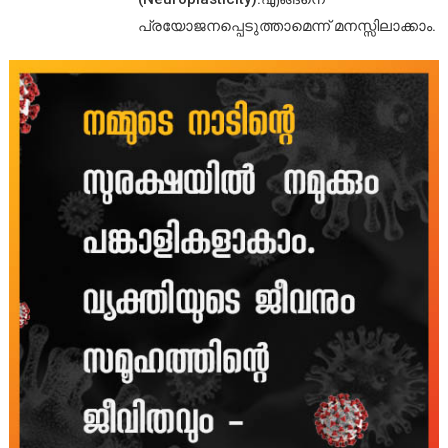
പ്രയോജനപ്പെടുത്താമെന്ന് മനസ്സിലാക്കാം.