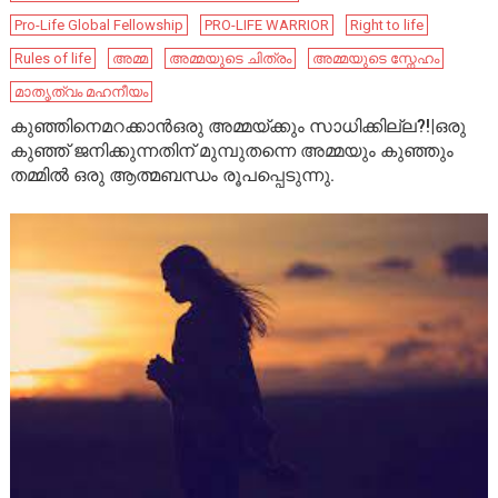
Pro-Life Global Fellowship
PRO-LIFE WARRIOR
Right to life
Rules of life
അമ്മ
അമ്മയുടെ ചിത്രം
അമ്മയുടെ സ്നേഹം
മാതൃത്വം മഹനീയം
കുഞ്ഞിനെമറക്കാൻഒരു അമ്മയ്ക്കും സാധിക്കില്ല?!|ഒരു
കുഞ്ഞ് ജനിക്കുന്നതിന് മുമ്പുതന്നെ അമ്മയും കുഞ്ഞും
തമ്മിൽ ഒരു ആത്മബന്ധം രൂപപ്പെടുന്നു.