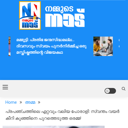
Skip
to
content
Nammude Naadu
മമ്മൂട്ടി: പ്രതിഭ ജന്മസിദ്ധമല്ല…
ദാമ്പത
ദിവസവും സ്വയം പുനർനിർമ്മിച്ച ഒരു
ആശയവി
മസ്തിഷ്കത്തിന്റെ വിജയകഥ
Home
അമ്മ
പ്രപഞ്ചത്തിലെ ഏറ്റവും വലിയ പോരാളി: സ്വന്തം വയർ
കീറി കുഞ്ഞിനെ പുറത്തെടുത്ത ഒരമ്മ!