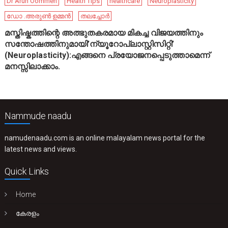
Dr Arun Oommen
Health Tips
healthcare
Neuroplasticity
ഡോ .അരുൺ ഉമ്മൻ
തലച്ചോർ
മസ്തിഷ്കത്തിന്റെ അത്ഭുതകരമായ മികച്ച വിജയത്തിനും
സന്തോഷത്തിനുമായി’ന്യൂറോപ്ലാസ്റ്റിസിറ്റി’
(Neuroplasticity):എങ്ങനെ പ്രയോജനപ്പെടുത്താമെന്ന്
മനസ്സിലാക്കാം.
Nammude naadu
namudenaadu.com is an online malayalam news portal for the
latest news and views.
Quick Links
Home
കേരളം