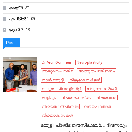
മെയ്‌ 2020
ഏപ്രിൽ 2020
ജൂൺ 2019
Posts
Dr Arun Oommen
Neuroplasticity
അതുല്യ പ്രതിഭ
അത്ഭുതപ്രതിഭാസം
നടൻ മമ്മൂട്ടി
ന്യൂറോ സർജൻ
ന്യൂറോപ്ലാസ്റ്റിസിറ്റി
ന്യൂറോസർജറി
മസ്തിഷ്കം
വിജയ രഹസ്യം
വിജയഗാഥ
വിജയത്തിന് പിന്നിൽ
വിജയപഥങ്ങൾ
വിജയാശംസകൾ
മമ്മൂട്ടി: പ്രതിഭ ജന്മസിദ്ധമല്ല… ദിവസവും