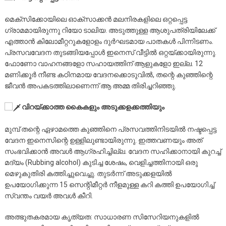
​മെക്സിക്കോയിലെ ഓക്സാക്കൻ മലനിരകളിലെ ഒറ്റപ്പെട്ട
ഗ്രാമമായിരുന്നു റിയോ ടാലിയ. അടുത്തുള്ള ആശുപത്രിയിലേക്ക്
എത്താൻ കിലോമീറ്ററുകളോളം ദുർഘടമായ പാതകൾ പിന്നിടണം.
പ്രസവവേദന തുടങ്ങിയപ്പോൾ ഇനെസ് വീട്ടിൽ ഒറ്റയ്ക്കായിരുന്നു.
ഫോണോ വാഹനങ്ങളോ സഹായത്തിന് ആളുകളോ ഇല്ല. 12
മണിക്കൂർ നീണ്ട കഠിനമായ വേദനക്കൊടുവിൽ, തന്റെ കുഞ്ഞിന്റെ
ജീവൻ അപകടത്തിലാണെന്ന് ആ അമ്മ തിരിച്ചറിഞ്ഞു.
വിറയ്ക്കാത്ത കൈകളും അടുക്കളക്കത്തിയും
​മുമ്പ് തന്റെ ഏഴാമത്തെ കുഞ്ഞിനെ പ്രസവത്തിനിടയിൽ നഷ്ടപ്പെട്ട
വേദന ഇനെസിന്റെ ഉള്ളിലുണ്ടായിരുന്നു. ഇത്തവണയും അത്
സംഭവിക്കാൻ അവൾ ആഗ്രഹിച്ചില്ല. വേദന സഹിക്കാനായി കുറച്ച്
മദ്യം (Rubbing alcohol) കുടിച്ച ശേഷം, വെളിച്ചത്തിനായി ഒരു
മെഴുകുതിരി കത്തിച്ചുവെച്ചു. തുടർന്ന് അടുക്കളയിൽ
ഉപയോഗിക്കുന്ന 15 സെന്റിമീറ്റർ നീളമുള്ള കറി കത്തി ഉപയോഗിച്ച്
സ്വന്തം വയർ അവൾ കീറി.
​അത്ഭുതകരമായ കൃത്യത: സാധാരണ സിസേറിയനുകളിൽ