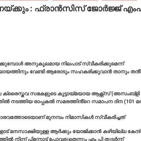
യ്ക്കും : ഫ്രാൻസിസ് ജോർജ്ജ് എംപ
്കുമ്പോൾ അനുകൂലമായ നിലപാട് സ്വീകരിക്കുമെന്ന്
 , ന്യായത്തിനും വേണ്ടി ആരോടും സഹകരിക്കുവാൻ താനും തൻ
ലെ ക്രൈസ്തവ സഭകളുടെ കൂട്ടായ്മയായ ആക്റ്റ്സ് (അസംബ്ളി
ത്തിൽ നടത്തിയ രാപ്പകൽ സമരത്തിൻ്റെ സമാപന ദിന (101 മത
രവത്തോടെയാണ് മുനമ്പം നിമാസികൾ സ്വീകരിച്ചത്
ോട് മനസാക്ഷിയുള്ള ആർക്കും യോജിക്കാൻ കഴിയില്ല കേന്ദ്
ൽ നിന്ന് പിന്നോട്ട് പോവരുതെന്നും എം പി തുടർന്ന്