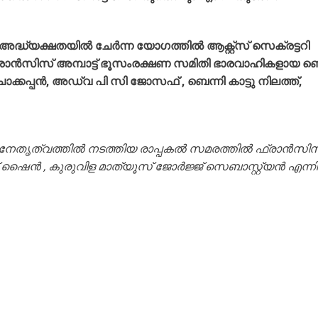
െ അദ്ധ്യക്ഷതയിൽ ചേർന്ന യോഗത്തിൽ ആക്റ്റ്സ് സെക്രട്ടറി
ാൻസിസ് അമ്പാട്ട് ഭൂസംരക്ഷണ സമിതി ഭാരവാഹികളായ ബെ
പ്പൻ, അഡ്വ പി സി ജോസഫ് , ബെന്നി കാട്ടു നിലത്ത്,
്റെ നേതൃത്വത്തിൽ നടത്തിയ രാപ്പകൽ സമരത്തിൽ ഫ്രാൻസിസ
ഷൈൻ , കുരുവിള മാത്യൂസ് ജോർജ്ജ് സെബാസ്റ്റ്യൻ എന്ന