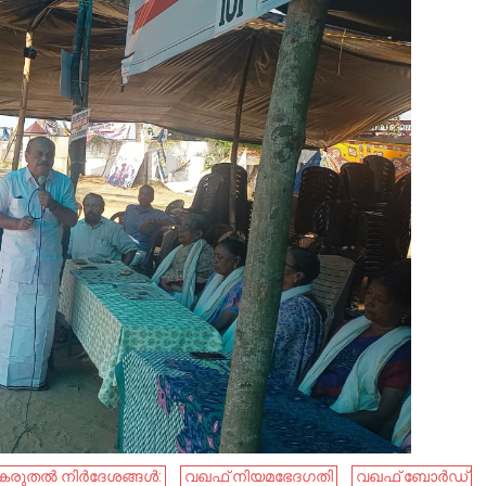
‍കരുതല്‍ നിര്‍ദേശങ്ങള്‍:
വഖഫ് നിയമഭേദഗതി
വഖഫ് ബോർഡ്