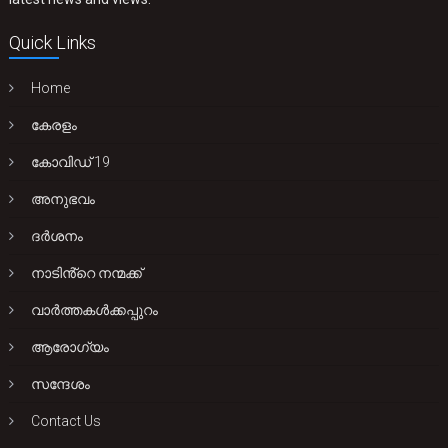
Quick Links
Home
കേരളം
കോവിഡ് 19
അനുഭവം
ദർശനം
നാടിൻ്റെ നന്മക്ക്
വാർത്തകൾക്കപ്പുറം
ആരോഗ്യം
സന്ദേശം
Contact Us