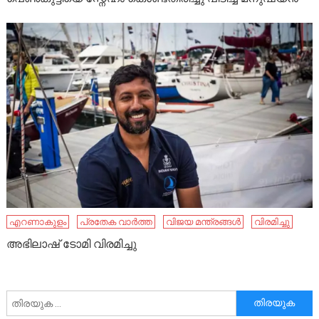
എറണാകുളം
പ്രതേക വാർത്ത
വിജയ മന്ത്രങ്ങൾ
വിരമിച്ചു
അഭിലാഷ് ടോമി വിരമിച്ചു
അനേഷിക്കുക