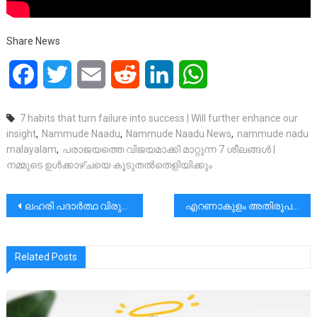
Share News
Facebook
Twitter
Email
Reddit
LinkedIn
WhatsApp
7 habits that turn failure into success | Will further enhance our
insight
,
Nammude Naadu
,
Nammude Naadu News
,
nammude nadu
malayalam
,
പരാജയത്തെ വിജയമാക്കി മാറ്റുന്ന 7 ശീലങ്ങൾ |
നമ്മുടെ ഉൾക്കാഴ്ചയെ കൂടുതൽതെളിയിക്കും
പോസ്റ്റുകളിലൂടെ
ലഹരി പദാർത്ഥ വിരുദ്ധ പ്രവർത്തനം ഇങ്ങനെയൊക്കെ മതിയോ?|ഡോ. സി. ജെ .ജോൺ
എറണാകുളം അതിരൂപതയിൽ ജൂലൈ 3 മുതൽ എകികൃത രീതിയിൽ വിശുദ്ധ കുർബാന അർപ്പിക്കും.| സർക്കുലർ പുറത്തിറങ്ങി.
Related Posts