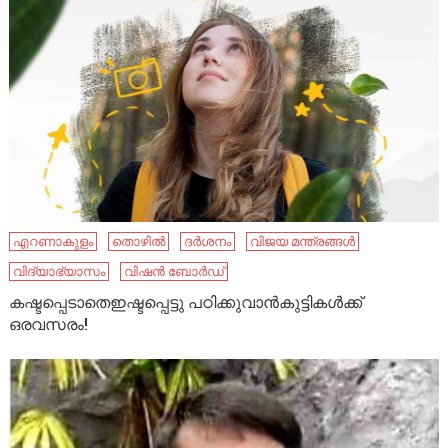
എറണാകുളം
തൊഴിൽ
ദർശനം
വിജയ മന്ത്രങ്ങൾ
വിദ്യാഭ്യാസം
വിഷൻ ബോർഡ്
കഷ്ടപ്പെടാതെഇഷ്ടപ്പെട്ടു പഠിക്കുവാൻകുട്ടികൾക്ക്
ഒരവസരം!