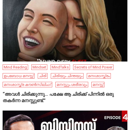
Mind Reading
Mindset
MindTalks
Secrets of Mind Power
ഉപബോധ മനസ്സ്
ചിരി
ചിരിയും ചിന്തയും
മനഃശാസ്ത്രം
മനഃശാസ്ത്ര കൗൺസിലിംഗ്
മനസ്സും ശരീരവും
മനസ്സ്
“അവൾ ചിരിക്കുന്നു… പക്ഷേ ആ ചിരിക്ക് പിന്നിൽ ഒരു
തകർന്ന മനസ്സുണ്ട്.”