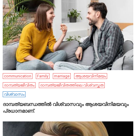
communication
Family
marriage
ആശയവിനിമയം
ദാമ്പത്യജീവിതം
ദാമ്പത്യജീവിതത്തിലെ വിശ്വസ്തത
വിശ്വാസം
ദാമ്പത്യബന്ധത്തിൽ വിശ്വാസവും ആശയവിനിമയവും
പ്രധാനമാണ്.