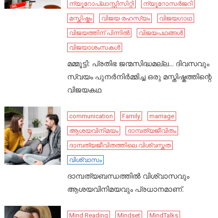
ന്യൂറോപ്ലാസ്റ്റിസിറ്റി
ന്യൂറോസർജറി
മസ്തിഷ്കം
വിജയ രഹസ്യം
വിജയഗാഥ
വിജയത്തിന് പിന്നിൽ
വിജയപഥങ്ങൾ
വിജയാശംസകൾ
മമ്മൂട്ടി: പ്രതിഭ ജന്മസിദ്ധമല്ല… ദിവസവും
സ്വയം പുനർനിർമ്മിച്ച ഒരു മസ്തിഷ്കത്തിന്റെ
വിജയകഥ
communication
Family
marriage
ആശയവിനിമയം
ദാമ്പത്യജീവിതം
ദാമ്പത്യജീവിതത്തിലെ വിശ്വസ്തത
വിശ്വാസം
ദാമ്പത്യബന്ധത്തിൽ വിശ്വാസവും
ആശയവിനിമയവും പ്രധാനമാണ്.
Mind Reading
Mindset
MindTalks