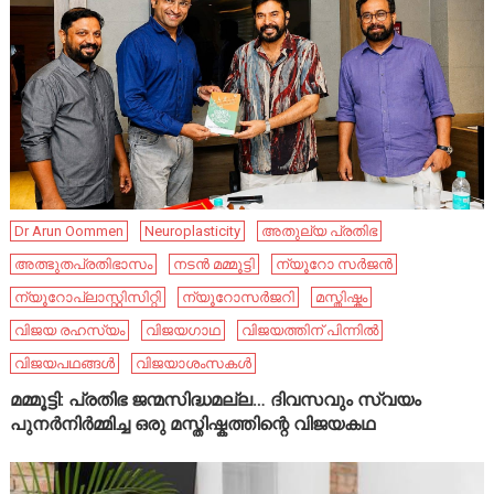
Dr Arun Oommen
Neuroplasticity
അതുല്യ പ്രതിഭ
അത്ഭുതപ്രതിഭാസം
നടൻ മമ്മൂട്ടി
ന്യൂറോ സർജൻ
ന്യൂറോപ്ലാസ്റ്റിസിറ്റി
ന്യൂറോസർജറി
മസ്തിഷ്കം
വിജയ രഹസ്യം
വിജയഗാഥ
വിജയത്തിന് പിന്നിൽ
വിജയപഥങ്ങൾ
വിജയാശംസകൾ
മമ്മൂട്ടി: പ്രതിഭ ജന്മസിദ്ധമല്ല… ദിവസവും സ്വയം
പുനർനിർമ്മിച്ച ഒരു മസ്തിഷ്കത്തിന്റെ വിജയകഥ