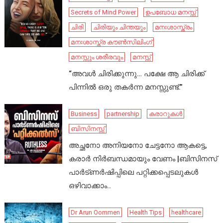
Secrets of Mind Power
ഉപബോധ മനസ്സ്
ചിരി
ചിരിയും ചിന്തയും
മനഃശാസ്ത്രം
മനഃശാസ്ത്ര കൗൺസിലിംഗ്
മനസ്സും ശരീരവും
മനസ്സ്
“അവൾ ചിരിക്കുന്നു… പക്ഷേ ആ ചിരിക്ക്
പിന്നിൽ ഒരു തകർന്ന മനസ്സുണ്ട്.”
Business
partnership
കരാറുകൾ
ബിസിനസ്സ്
അച്ഛനോ അനിയനോ ചേട്ടനോ ആകട്ടെ,
കരാർ നിർബന്ധമായും വേണം |ബിസിനസ്
പാർട്ണർഷിപ്പിലെ പറ്റിക്കപ്പെടലുകൾ
ഒഴിവാക്കാം..
Dr Arun Oommen
Health Tips
healthcare