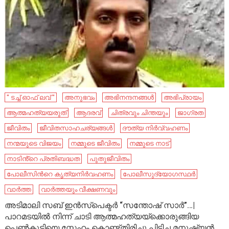
'' ടച്ച് ഓഫ് ലവ് ''
അനുഭവം
അഭിനന്ദനങ്ങൾ
അഭിപ്രായം
ആത്മഹത്യയരുത്
ആദരവ്
ചിത്രവും ചിന്തയും
ജാഗ്രത
ജീവിതം
ജീവിതസാഹചര്യങ്ങൾ
ദൗത്യ നിർവ്വഹണം
നന്മയുടെ വിജയം
നമ്മുടെ ജീവിതം
നമ്മുടെ നാട്‌
നാടിൻ്റെ പ്രതിബദ്ധത
പുതുജീവിതം
പോലീസിന്‍റെ കൃത്യനിര്‍വഹണം
പോലീസുദ്യോഗസ്ഥർ
വാർത്ത
വാർത്തയും വീക്ഷണവും
അടിമാലി സബ് ഇൻസ്‌പെക്ടർ “സന്തോഷ്‌ സാർ”…|
പാറമടയിൽ നിന്ന് ചാടി ആത്മഹത്യയ്ക്കൊരുങ്ങിയ
പെൺകുട്ടിയെ സ്നേഹം കൊണ്ട്തിരിച്ചു പിടിച്ച മനുഷ്യൻ