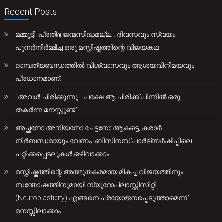
Recent Posts
മമ്മൂട്ടി: പ്രതിഭ ജന്മസിദ്ധമല്ല… ദിവസവും സ്വയം
പുനർനിർമ്മിച്ച ഒരു മസ്തിഷ്കത്തിന്റെ വിജയകഥ
ദാമ്പത്യബന്ധത്തിൽ വിശ്വാസവും ആശയവിനിമയവും
പ്രധാനമാണ്.
“അവൾ ചിരിക്കുന്നു… പക്ഷേ ആ ചിരിക്ക് പിന്നിൽ ഒരു
തകർന്ന മനസ്സുണ്ട്.”
അച്ഛനോ അനിയനോ ചേട്ടനോ ആകട്ടെ, കരാർ
നിർബന്ധമായും വേണം |ബിസിനസ് പാർട്ണർഷിപ്പിലെ
പറ്റിക്കപ്പെടലുകൾ ഒഴിവാക്കാം..
മസ്തിഷ്കത്തിന്റെ അത്ഭുതകരമായ മികച്ച വിജയത്തിനും
സന്തോഷത്തിനുമായി’ന്യൂറോപ്ലാസ്റ്റിസിറ്റി’
(Neuroplasticity):എങ്ങനെ പ്രയോജനപ്പെടുത്താമെന്ന്
മനസ്സിലാക്കാം.