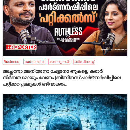
Business
partnership
കരാറുകൾ
ബിസിനസ്സ്
അച്ഛനോ അനിയനോ ചേട്ടനോ ആകട്ടെ, കരാർ
നിർബന്ധമായും വേണം |ബിസിനസ് പാർട്ണർഷിപ്പിലെ
പറ്റിക്കപ്പെടലുകൾ ഒഴിവാക്കാം..