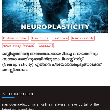
Dr Arun Oommen
Health Tips
healthcare
Neuroplasticity
ഡോ .അരുൺ ഉമ്മൻ
തലച്ചോർ
മസ്തിഷ്കത്തിന്റെ അത്ഭുതകരമായ മികച്ച വിജയത്തിനും
സന്തോഷത്തിനുമായി’ന്യൂറോപ്ലാസ്റ്റിസിറ്റി’
(Neuroplasticity):എങ്ങനെ പ്രയോജനപ്പെടുത്താമെന്ന്
മനസ്സിലാക്കാം.
Nammude naadu
namudenaadu.com is an online malayalam news portal for the
latest news and views.