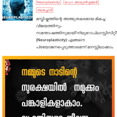
Neuroplasticity
ഡോ .അരുൺ ഉമ്മൻ
തലച്ചോർ
മസ്തിഷ്കത്തിന്റെ അത്ഭുതകരമായ മികച്ച
വിജയത്തിനും
സന്തോഷത്തിനുമായി’ന്യൂറോപ്ലാസ്റ്റിസിറ്റി’
(Neuroplasticity):എങ്ങനെ
പ്രയോജനപ്പെടുത്താമെന്ന് മനസ്സിലാക്കാം.