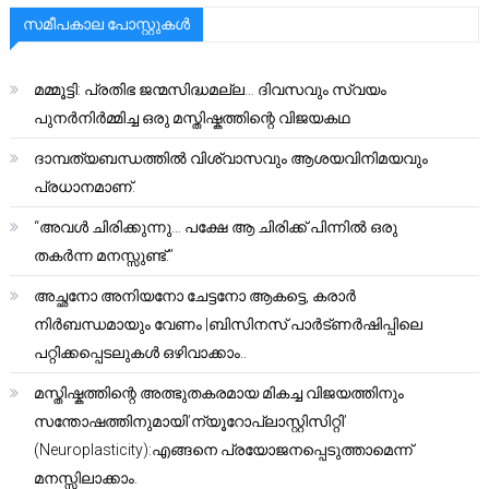
സമീപകാല പോസ്റ്റുകൾ
മമ്മൂട്ടി: പ്രതിഭ ജന്മസിദ്ധമല്ല… ദിവസവും സ്വയം
പുനർനിർമ്മിച്ച ഒരു മസ്തിഷ്കത്തിന്റെ വിജയകഥ
ദാമ്പത്യബന്ധത്തിൽ വിശ്വാസവും ആശയവിനിമയവും
പ്രധാനമാണ്.
“അവൾ ചിരിക്കുന്നു… പക്ഷേ ആ ചിരിക്ക് പിന്നിൽ ഒരു
തകർന്ന മനസ്സുണ്ട്.”
അച്ഛനോ അനിയനോ ചേട്ടനോ ആകട്ടെ, കരാർ
നിർബന്ധമായും വേണം |ബിസിനസ് പാർട്ണർഷിപ്പിലെ
പറ്റിക്കപ്പെടലുകൾ ഒഴിവാക്കാം..
മസ്തിഷ്കത്തിന്റെ അത്ഭുതകരമായ മികച്ച വിജയത്തിനും
സന്തോഷത്തിനുമായി’ന്യൂറോപ്ലാസ്റ്റിസിറ്റി’
(Neuroplasticity):എങ്ങനെ പ്രയോജനപ്പെടുത്താമെന്ന്
മനസ്സിലാക്കാം.