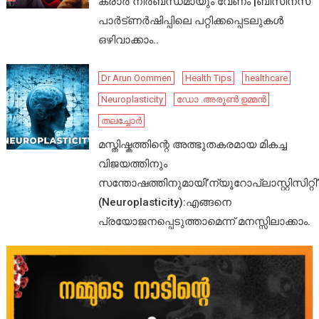
കരാർ നിർബന്ധമായും വേണം |ബിസിനസ്
പാർട്ണർഷിപ്പിലെ പറ്റിക്കപ്പെടലുകൾ
ഒഴിവാക്കാം..
Dr Arun Oommen
Health Tips
healthcare
Neuroplasticity
ഡോ .അരുൺ ഉമ്മൻ
തലച്ചോർ
മസ്തിഷ്കത്തിന്റെ അത്ഭുതകരമായ മികച്ച
വിജയത്തിനും
സന്തോഷത്തിനുമായി’ന്യൂറോപ്ലാസ്റ്റിസിറ്റി’
(Neuroplasticity):എങ്ങനെ
പ്രയോജനപ്പെടുത്താമെന്ന് മനസ്സിലാക്കാം.