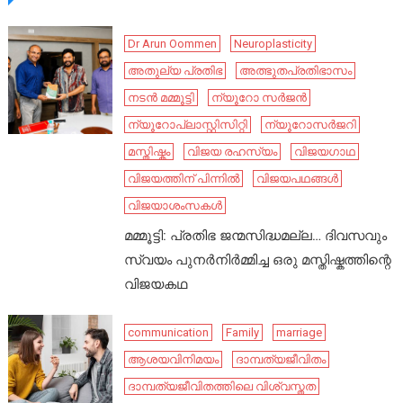
Dr Arun Oommen
Neuroplasticity
അതുല്യ പ്രതിഭ
അത്ഭുതപ്രതിഭാസം
നടൻ മമ്മൂട്ടി
ന്യൂറോ സർജൻ
ന്യൂറോപ്ലാസ്റ്റിസിറ്റി
ന്യൂറോസർജറി
മസ്തിഷ്കം
വിജയ രഹസ്യം
വിജയഗാഥ
വിജയത്തിന് പിന്നിൽ
വിജയപഥങ്ങൾ
വിജയാശംസകൾ
മമ്മൂട്ടി: പ്രതിഭ ജന്മസിദ്ധമല്ല… ദിവസവും
സ്വയം പുനർനിർമ്മിച്ച ഒരു മസ്തിഷ്കത്തിന്റെ
വിജയകഥ
communication
Family
marriage
ആശയവിനിമയം
ദാമ്പത്യജീവിതം
ദാമ്പത്യജീവിതത്തിലെ വിശ്വസ്തത