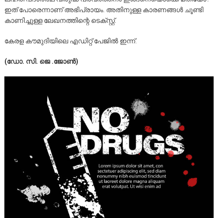
ഇത് പോരെന്നാണ് അഭിപ്രായം. അതിനുള്ള കാരണങ്ങൾ ചൂണ്ടി
കാണിച്ചുള്ള ലേഖനത്തിന്റെ ടെക്സ്റ്റ്.
കേരള കൗമുദിയിലെ എഡിറ്റ് പേജിൽ ഇന്ന്.
(ഡോ. സി. ജെ .ജോൺ)