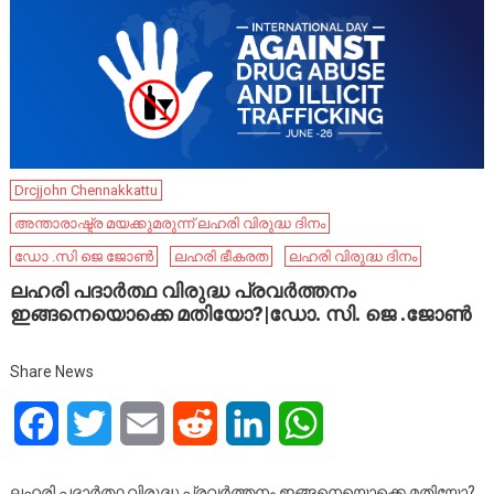
Drcjjohn Chennakkattu
അന്താരാഷ്ട്ര മയക്കുമരുന്ന് ലഹരി വിരുദ്ധ ദിനം
ഡോ .സി ജെ ജോൺ
ലഹരി ഭീകരത
ലഹരി വിരുദ്ധ ദിനം
ലഹരി പദാർത്ഥ വിരുദ്ധ പ്രവർത്തനം
ഇങ്ങനെയൊക്കെ മതിയോ?|ഡോ. സി. ജെ .ജോൺ
Share News
Facebook
Twitter
Email
Reddit
LinkedIn
WhatsApp
ലഹരി പദാർത്ഥ വിരുദ്ധ പ്രവർത്തനം ഇങ്ങനെയൊക്കെ മതിയോ?