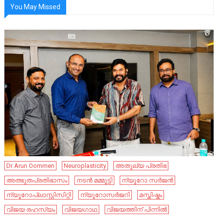
You May Missed
Dr Arun Oommen
Neuroplasticity
അതുല്യ പ്രതിഭ
അത്ഭുതപ്രതിഭാസം
നടൻ മമ്മൂട്ടി
ന്യൂറോ സർജൻ
ന്യൂറോപ്ലാസ്റ്റിസിറ്റി
ന്യൂറോസർജറി
മസ്തിഷ്കം
വിജയ രഹസ്യം
വിജയഗാഥ
വിജയത്തിന് പിന്നിൽ