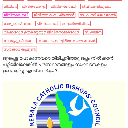
ജീവിതം
ജീവിതം മാറും
ജീവിത ശൈലി
ജീവിതത്തിലൂടെ..
ജീവിതശൈലി
ജീവിതസാഹചര്യങ്ങൾ
ഡോ .സി ജെ ജോൺ
നമ്മുടെ ജീവിതം
പ്രസ്ഥാനം
മനുഷ്യജീവിതം
വിഷാദവു൦ ഉത്കണ്ഠയു൦ ജീവിതസമ്മർദ്ദവു൦
സംഘടന
സംതൃപ്ത ജീവിതം
സമുദായ,രാഷ്ട്രീയ സംഘടനകൾ
സർക്കാർ ഒപ്പമുണ്ട്
ഒറ്റപ്പെട്ട് പോകുന്നവരെ തിരിച്ചറിഞ്ഞു ഒപ്പം നിൽക്കാൻ
പറ്റിയില്ലെങ്കിൽ പ്രസ്ഥാനങ്ങളും സംഘടനകളും
ഉണ്ടായിട്ടു എന്ത് കാര്യം ?