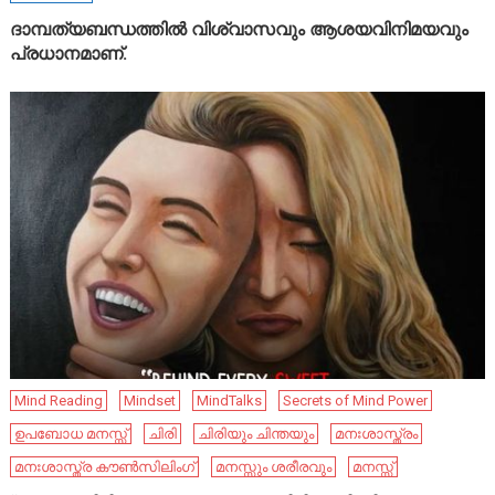
ദാമ്പത്യബന്ധത്തിൽ വിശ്വാസവും ആശയവിനിമയവും
പ്രധാനമാണ്.
Mind Reading
Mindset
MindTalks
Secrets of Mind Power
ഉപബോധ മനസ്സ്
ചിരി
ചിരിയും ചിന്തയും
മനഃശാസ്ത്രം
മനഃശാസ്ത്ര കൗൺസിലിംഗ്
മനസ്സും ശരീരവും
മനസ്സ്