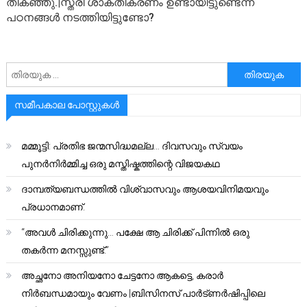
തികഞ്ഞു.|സ്ത്രീ ശാക്തീകരണം ഉണ്ടായിട്ടുണ്ടെന്ന്
പഠനങ്ങൾ നടത്തിയിട്ടുണ്ടോ?
അനേഷിക്കുക
സമീപകാല പോസ്റ്റുകൾ
മമ്മൂട്ടി: പ്രതിഭ ജന്മസിദ്ധമല്ല… ദിവസവും സ്വയം
പുനർനിർമ്മിച്ച ഒരു മസ്തിഷ്കത്തിന്റെ വിജയകഥ
ദാമ്പത്യബന്ധത്തിൽ വിശ്വാസവും ആശയവിനിമയവും
പ്രധാനമാണ്.
“അവൾ ചിരിക്കുന്നു… പക്ഷേ ആ ചിരിക്ക് പിന്നിൽ ഒരു
തകർന്ന മനസ്സുണ്ട്.”
അച്ഛനോ അനിയനോ ചേട്ടനോ ആകട്ടെ, കരാർ
നിർബന്ധമായും വേണം |ബിസിനസ് പാർട്ണർഷിപ്പിലെ