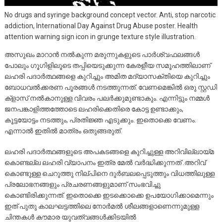
No drugs and syringe background concept vector. Anti, stop narcotic
addiction, International Day Against Drug Abuse poster. Health
attention warning sign icon in grunge texture style illustration.
അസുഖം മാറാൻ നൽകുന്ന മരുന്നുകളുടെ പാർശ്വഫലങ്ങൾ
പോലും ഗൂഗിളിലൂടെ തപ്പിയെടുക്കുന്ന കേരളീയ സമൂഹത്തിലാണ്
ലഹരി പദാർത്ഥങ്ങളെ കുറിച്ചും അമിത മദ്യാസക്തിയെ കുറിച്ചും
ബോധവൽക്കരണ പൂരങ്ങൾ നടത്തുന്നത്. വേണമെങ്കിൽ ഒരു സ്റ്റഡി
ക്‌ളാസ് നൽകാനുള്ള വിവരം പലർക്കുമുണ്ടാകും. എന്നിട്ടും നമ്മൾ
ജനപങ്കാളിത്തത്തോടെ ലഹരിക്കെതിരെ കോട്ട ഉണ്ടാക്കും,
കൂട്ടയോട്ടം നടത്തും, പ്രതിജ്ഞ എടുക്കും. ഇതൊക്കെ വേണം.
എന്നാൽ ഇതിൽ മാത്രം ഒതുങ്ങരുത്.
ലഹരി പദാർത്ഥങ്ങളുടെ അപകടങ്ങളെ കുറിച്ചുള്ള അറിവില്ലായ്മ
കൊണ്ടല്ല ലഹരി വ്യാപനം ഇത്ര മേൽ വർദ്ധിക്കുന്നത് .അറിവ്
കൊണ്ടുള്ള ചെറുത്തു നില്പിനെ ദുർബലപ്പെടുത്തും വിധത്തിലുള്ള
പ്രലോഭനങ്ങളും പ്രചരണങ്ങളുമാണ് സംഭവിച്ചു
കൊണ്ടിരിക്കുന്നത്. ഇതൊക്കെ ഇടക്കൊക്കെ ഉപയോഗിക്കാമെന്നും
ഇത് പുതു കാലഘട്ടത്തിലെ നോർമൽ ശീലങ്ങളാണെന്നുമുള്ള
ചിന്തകൾ കൗമാര യുവത്വങ്ങൾക്കിടയിൽ