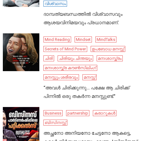
വിശ്വാസം
ദാമ്പത്യബന്ധത്തിൽ വിശ്വാസവും
ആശയവിനിമയവും പ്രധാനമാണ്.
Mind Reading
Mindset
MindTalks
Secrets of Mind Power
ഉപബോധ മനസ്സ്
ചിരി
ചിരിയും ചിന്തയും
മനഃശാസ്ത്രം
മനഃശാസ്ത്ര കൗൺസിലിംഗ്
മനസ്സും ശരീരവും
മനസ്സ്
“അവൾ ചിരിക്കുന്നു… പക്ഷേ ആ ചിരിക്ക്
പിന്നിൽ ഒരു തകർന്ന മനസ്സുണ്ട്.”
Business
partnership
കരാറുകൾ
ബിസിനസ്സ്
അച്ഛനോ അനിയനോ ചേട്ടനോ ആകട്ടെ,