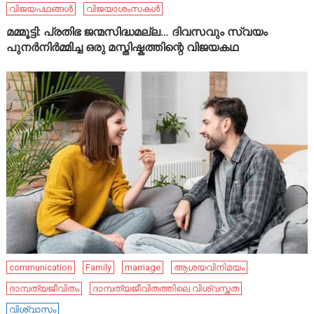
വിജയപഥങ്ങൾ
വിജയാശംസകൾ
മമ്മൂട്ടി: പ്രതിഭ ജന്മസിദ്ധമല്ല… ദിവസവും സ്വയം
പുനർനിർമ്മിച്ച ഒരു മസ്തിഷ്കത്തിന്റെ വിജയകഥ
communication
Family
marriage
ആശയവിനിമയം
ദാമ്പത്യജീവിതം
ദാമ്പത്യജീവിതത്തിലെ വിശ്വസ്തത
വിശ്വാസം