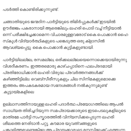
പടർത്തി കൊണ്ടിരിക്കുന്നുണ്ട് .
ചങ്ങാതിയുടെ ജന്മദിന പാർട്ടിയുടെ തിമിർപ്പുകൾക്ക് ഇടയിൽ
ഊർജ്ജം പകരാനായി ആരെങ്കിലും ലഹരി പൊടി വച്ച് നീട്ടിയാൽ
ഒന്ന് പരീക്ഷിച്ചേക്കാമെന്ന വിചാരമുള്ളവരോട് കൈ പൊക്കാൻ ഹൈ
സ്‌കൂൾ വിദ്യാർത്ഥികളുടെ പങ്കെടുത്ത ഒരു ക്‌ളാസിൽ
ആവശ്യപ്പെട്ടു. കൈ പൊക്കാൻ കുട്ടികളുണ്ടായി.
പാർട്ടിയിലല്ലേ, രസമല്ലേ, ഒരിക്കലല്ലേയെന്നൊക്കെയായിരുന്നു
വിശദീകരണം. ഇത്തരമൊരു കാഴ്ചപ്പാടിനെ ഫലപ്രദമായി
പ്രതിരോധിക്കാൻ ലഹരി വിരുദ്ധ പ്രവർത്തനങ്ങൾക്ക്
കഴിഞ്ഞിട്ടില്ല. വെബ്‌സീരീസുകളും ചില സിനിമകളുമൊക്കെ
ഇത്തരം അപകടകരമായ സന്ദേശങ്ങൾ നൽകുന്നുമുണ്ട്
.കൂട്ടായ്മകളിലെ
ഉല്ലാസത്തിനായുള്ള ലഹരി പദാർത്ഥ പ്രയോഗത്തിലെ ആപൽ
സാധ്യത തിരിച്ചറിയുന്ന സമപ്രായക്കാരുടെ ഇടപെടലുകളിലൂടെ
മാത്രമേ പാർട്ടി സംസ്കാരത്തിൽ വിന്യസിക്കപ്പെടുന്ന ലഹരി
ശീലത്തെ നേരിടാൻ പറ്റൂ. കൗമാര യുവത്വങ്ങളുടെ
പങ്കാളിത്തമുണ്ടെങ്കിലേ ആ പ്രായക്കാരുടെ മനസ്സിലേക്ക് എത്തുന്ന