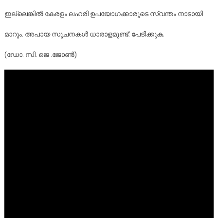
ഇല്ലെങ്കിൽ കേരളം ലഹരി ഉപയോഗക്കാരുടെ സ്വന്തം നാടായി
മാറും. അപായ സൂചനകൾ ധാരാളമുണ്ട്. പേടിക്കുക.
(ഡോ. സി. ജെ .ജോൺ)