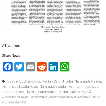
All reactions:
Share News
Facebook
Twitter
Email
Reddit
LinkedIn
WhatsApp
Is this enough anti-drug work? - Dr. C. J. John
,
Nammude Naadu
,
Nammude Naadu News
,
Nammude naadu nws
,
nammude nadu
,
nammude nadu kerala
,
nammude nadu malayalam
,
ലഹരി
പദാർത്ഥ വിരുദ്ധ പ്രവർത്തനം ഇങ്ങനെയൊക്കെ മതിയോ?|ഡോ.
സി. ജെ .ജോൺ