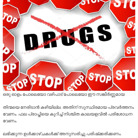
ഒരു ഓളം പോലെയോ വഴിപാട് പോലെയോ ഈ സങ്കീർണ്ണമായ
തിന്മയെ നേരിടാൻ കഴിയില്ല. അതിന് സുസ്ഥിരമായ പ്രവർത്തനം
വേണം. ഫല പ്രാപ്തിയെ കുറിച്ച് നിശ്ചിത കാലയളവിൽ പരിശോധന
വേണം.
ലഭിക്കുന്ന ഉൾക്കാഴ്ചകൾക്ക് അനുസരിച്ചു പരിഷ്‌ക്കരിക്കണം.