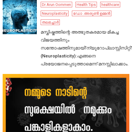
Dr Arun Oommen
Health Tips
healthcare
Neuroplasticity
ഡോ .അരുൺ ഉമ്മൻ
തലച്ചോർ
മസ്തിഷ്കത്തിന്റെ അത്ഭുതകരമായ മികച്ച
വിജയത്തിനും
സന്തോഷത്തിനുമായി’ന്യൂറോപ്ലാസ്റ്റിസിറ്റി’
(Neuroplasticity):എങ്ങനെ
പ്രയോജനപ്പെടുത്താമെന്ന് മനസ്സിലാക്കാം.