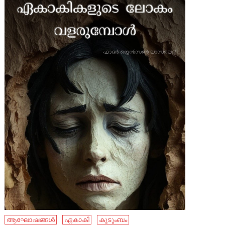
ആഘോഷങ്ങൾ
ഏകാകി
കുടുംബം