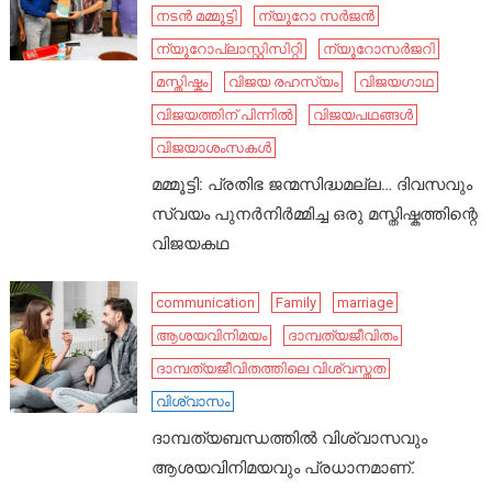
നടൻ മമ്മൂട്ടി
ന്യൂറോ സർജൻ
ന്യൂറോപ്ലാസ്റ്റിസിറ്റി
ന്യൂറോസർജറി
മസ്തിഷ്കം
വിജയ രഹസ്യം
വിജയഗാഥ
വിജയത്തിന് പിന്നിൽ
വിജയപഥങ്ങൾ
വിജയാശംസകൾ
മമ്മൂട്ടി: പ്രതിഭ ജന്മസിദ്ധമല്ല… ദിവസവും
സ്വയം പുനർനിർമ്മിച്ച ഒരു മസ്തിഷ്കത്തിന്റെ
വിജയകഥ
communication
Family
marriage
ആശയവിനിമയം
ദാമ്പത്യജീവിതം
ദാമ്പത്യജീവിതത്തിലെ വിശ്വസ്തത
വിശ്വാസം
ദാമ്പത്യബന്ധത്തിൽ വിശ്വാസവും
ആശയവിനിമയവും പ്രധാനമാണ്.