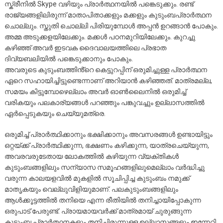
സ്ക്രീനിൽ Skype വഴിയും പ്രാർത്ഥനയിൽ പങ്കെടുക്കും. രണ്ട്
രാജ്യങ്ങളിലിരുന്ന് മാതാപിതാക്കളും മക്കളും കുടുംബപ്രാർത്ഥന
ചൊല്ലും. സ്തുതി ചൊല്ലി പിരിയുമ്പോൾ അപ്പൻ ഉറങ്ങാൻ പോകും.
അമ്മ അടുക്കളയിലേക്കും. മക്കൾ പഠനമുറിയിലേക്കും. കുറച്ചു
കഴിഞ്ഞ് അവർ ഇടവക ദൈവാലയത്തിലെ പ്രഭാത
ദിവ്യബലിയിൽ പങ്കെടുക്കാനും പോകും.
അവരുടെ കുടുംബത്തിൻ്റെ കെട്ടുറപ്പിന് ഒരുമിച്ചുള്ള പ്രാർത്ഥന
ഏറെ സഹായിച്ചിട്ടുണ്ടെന്നാണ് അറിയാൻ കഴിഞ്ഞത്. മാത്രമല്ല,
സമയം കിട്ടുമ്പോഴെല്ലാം അവർ ഓൺലൈനിൽ ഒരുമിച്ച്
വരികയും പലകാര്യങ്ങൾ പറഞ്ഞും പങ്കുവച്ചും ഉല്ലാസത്തിൽ
ഏർപ്പെടുകയും ചെയ്യുമത്രെ.
ഒരുമിച്ച് പ്രാർത്ഥിക്കാനും ഭക്ഷിക്കാനും അവസരങ്ങൾ ഉണ്ടായിട്ടും
ഒറ്റയ്ക്ക് പ്രാർത്ഥിക്കുന്ന, ഭക്ഷണം കഴിക്കുന്ന, യാത്രചെയ്യുന്ന,
അവരവരുടേതായ ലോകത്തിൽ കഴിയുന്ന വ്യക്തികൾ
കുടുംബങ്ങളിലും സന്യാസ സമൂഹങ്ങളിലുമെല്ലാം വർദ്ധിച്ചു
വരുന്ന കാലയളവിൽ മുകളിൽ സൂചിപ്പിച്ച കുടുംബം നമുക്ക്
മാതൃകയും വെല്ലുവിളിയുമാണ്. പലകുടുംബങ്ങളിലും
ആൾക്കൂട്ടത്തിൽ തനിയെ എന്ന രീതിയിൽ തനിച്ചായിപ്പോകുന്ന
ഒരുപാട് പേരുണ്ട്. പ്രായമായവർക്ക് മാത്രമായ് ചുരുങ്ങുന്ന
കുടുംബ പ്രാർത്ഥനകളും തനിച്ചിരുന്നുള്ള ഉല്ലാസങ്ങളും ഇന്നേറി