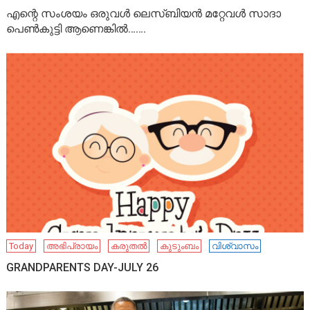
എന്റെ സംശയം ഒരുവൾ ലെസ്ബിയൻ മറ്റേവൾ സാദാ
പെൺകുട്ടി ആണെങ്കിൽ…….
Today
അഭിപ്രായം
കരുതൽ
കുടുംബം
വിശ്വാസം
GRANDPARENTS DAY-JULY 26