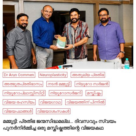
Dr Arun Oommen
Neuroplasticity
അതുല്യ പ്രതിഭ
അത്ഭുതപ്രതിഭാസം
നടൻ മമ്മൂട്ടി
ന്യൂറോ സർജൻ
ന്യൂറോപ്ലാസ്റ്റിസിറ്റി
ന്യൂറോസർജറി
മസ്തിഷ്കം
വിജയ രഹസ്യം
വിജയഗാഥ
വിജയത്തിന് പിന്നിൽ
വിജയപഥങ്ങൾ
വിജയാശംസകൾ
മമ്മൂട്ടി: പ്രതിഭ ജന്മസിദ്ധമല്ല… ദിവസവും സ്വയം
പുനർനിർമ്മിച്ച ഒരു മസ്തിഷ്കത്തിന്റെ വിജയകഥ