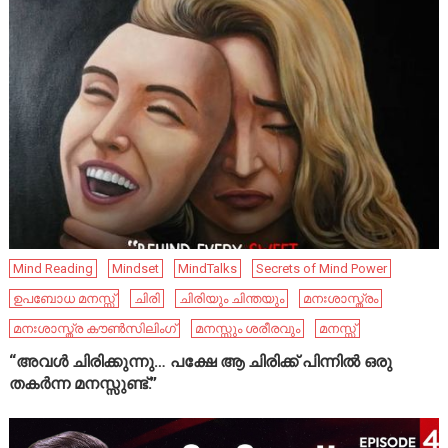
Mind Reading
Mindset
MindTalks
Secrets of Mind Power
ഉപബോധ മനസ്സ്
ചിരി
ചിരിയും ചിന്തയും
മനഃശാസ്ത്രം
മനഃശാസ്ത്ര കൗൺസിലിംഗ്
മനസ്സും ശരീരവും
മനസ്സ്
“അവൾ ചിരിക്കുന്നു… പക്ഷേ ആ ചിരിക്ക് പിന്നിൽ ഒരു
തകർന്ന മനസ്സുണ്ട്.”