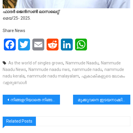
ഫാദർ ജെൻസൺ ലാസലെറ്റ്
മെയ് 25- 2025.
Share News
Facebook
Twitter
Email
Reddit
LinkedIn
WhatsApp
As the world of singles grows
,
Nammude Naadu
,
Nammude
Naadu News
,
Nammude naadu nws
,
nammude nadu
,
nammude
nadu kerala
,
nammude nadu malayalam
,
ഏകാകികളുടെ ലോകം
വളരുമ്പോൾ
പോസ്റ്റുകളിലൂടെ
നിങ്ങളറിയാതെ നിങ്ങളുടെ കുടുംബം തകർക്കുന്നത് ഇതാണ്!! | Rev Dr Vincent Variath
മുക്കുവനെ ഇടയനാക്കിമഹാത്ഭുതം ചെയ്യുന്നവന്
Related Posts