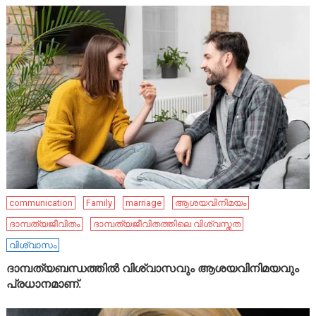
communication
Family
marriage
ആശയവിനിമയം
ദാമ്പത്യജീവിതം
ദാമ്പത്യജീവിതത്തിലെ വിശ്വസ്തത
വിശ്വാസം
ദാമ്പത്യബന്ധത്തിൽ വിശ്വാസവും ആശയവിനിമയവും
പ്രധാനമാണ്.