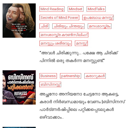
Mind Reading
Mindset
MindTalks
Secrets of Mind Power
ഉപബോധ മനസ്സ്
ചിരി
ചിരിയും ചിന്തയും
മനഃശാസ്ത്രം
മനഃശാസ്ത്ര കൗൺസിലിംഗ്
മനസ്സും ശരീരവും
മനസ്സ്
“അവൾ ചിരിക്കുന്നു… പക്ഷേ ആ ചിരിക്ക്
പിന്നിൽ ഒരു തകർന്ന മനസ്സുണ്ട്.”
Business
partnership
കരാറുകൾ
ബിസിനസ്സ്
അച്ഛനോ അനിയനോ ചേട്ടനോ ആകട്ടെ,
കരാർ നിർബന്ധമായും വേണം |ബിസിനസ്
പാർട്ണർഷിപ്പിലെ പറ്റിക്കപ്പെടലുകൾ
ഒഴിവാക്കാം..