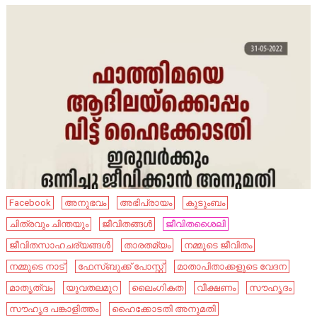
Facebook
അനുഭവം
അഭിപ്രായം
കുടുംബം
ചിത്രവും ചിന്തയും
ജീവിതങ്ങൾ
ജീവിതശൈലി
ജീവിതസാഹചര്യങ്ങൾ
താരതമ്യം
നമ്മുടെ ജീവിതം
നമ്മുടെ നാട്‌
ഫേസ്ബുക്ക് പോസ്റ്റ്
മാതാപിതാക്കളുടെ വേദന
മാതൃത്വം
യുവതലമുറ
ലൈംഗികത
വീക്ഷണം
സൗഹൃദം
സൗഹൃദ പങ്കാളിത്തം
ഹൈ​ക്കോ​ട​തി അ​നു​മ​തി