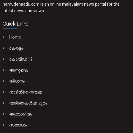
namudenaadu.com is an online malayalam news portal for the
latest news and views.
Quick Links
Home
കേരളം
കോവിഡ് 19
അനുഭവം
ദർശനം
നാടിൻ്റെ നന്മക്ക്
വാർത്തകൾക്കപ്പുറം
ആരോഗ്യം
സന്ദേശം