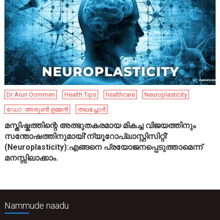
Dr Arun Oommen
Health Tips
healthcare
Neuroplasticity
ഡോ .അരുൺ ഉമ്മൻ
തലച്ചോർ
മസ്തിഷ്കത്തിന്റെ അത്ഭുതകരമായ മികച്ച വിജയത്തിനും
സന്തോഷത്തിനുമായി’ന്യൂറോപ്ലാസ്റ്റിസിറ്റി’
(Neuroplasticity):എങ്ങനെ പ്രയോജനപ്പെടുത്താമെന്ന്
മനസ്സിലാക്കാം.
Nammude naadu