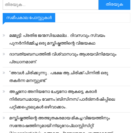
അനേഷിക്കുക
സമീപകാല പോസ്റ്റുകൾ
മമ്മൂട്ടി: പ്രതിഭ ജന്മസിദ്ധമല്ല… ദിവസവും സ്വയം
പുനർനിർമ്മിച്ച ഒരു മസ്തിഷ്കത്തിന്റെ വിജയകഥ
ദാമ്പത്യബന്ധത്തിൽ വിശ്വാസവും ആശയവിനിമയവും
പ്രധാനമാണ്.
“അവൾ ചിരിക്കുന്നു… പക്ഷേ ആ ചിരിക്ക് പിന്നിൽ ഒരു
തകർന്ന മനസ്സുണ്ട്.”
അച്ഛനോ അനിയനോ ചേട്ടനോ ആകട്ടെ, കരാർ
നിർബന്ധമായും വേണം |ബിസിനസ് പാർട്ണർഷിപ്പിലെ
പറ്റിക്കപ്പെടലുകൾ ഒഴിവാക്കാം..
മസ്തിഷ്കത്തിന്റെ അത്ഭുതകരമായ മികച്ച വിജയത്തിനും
സന്തോഷത്തിനുമായി’ന്യൂറോപ്ലാസ്റ്റിസിറ്റി’