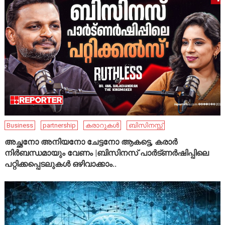
Business
partnership
കരാറുകൾ
ബിസിനസ്സ്
അച്ഛനോ അനിയനോ ചേട്ടനോ ആകട്ടെ, കരാർ
നിർബന്ധമായും വേണം |ബിസിനസ് പാർട്ണർഷിപ്പിലെ
പറ്റിക്കപ്പെടലുകൾ ഒഴിവാക്കാം..