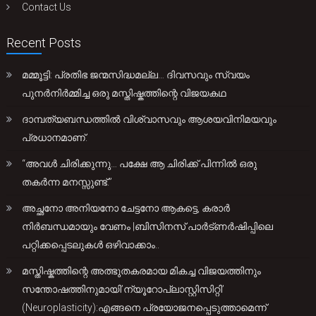
Contact Us
Recent Posts
മമ്മൂട്ടി: പ്രതിഭ ജന്മസിദ്ധമല്ല… ദിവസവും സ്വയം
പുനർനിർമ്മിച്ച ഒരു മസ്തിഷ്കത്തിന്റെ വിജയകഥ
ദാമ്പത്യബന്ധത്തിൽ വിശ്വാസവും ആശയവിനിമയവും
പ്രധാനമാണ്.
“അവൾ ചിരിക്കുന്നു… പക്ഷേ ആ ചിരിക്ക് പിന്നിൽ ഒരു
തകർന്ന മനസ്സുണ്ട്.”
അച്ഛനോ അനിയനോ ചേട്ടനോ ആകട്ടെ, കരാർ
നിർബന്ധമായും വേണം |ബിസിനസ് പാർട്ണർഷിപ്പിലെ
പറ്റിക്കപ്പെടലുകൾ ഒഴിവാക്കാം..
മസ്തിഷ്കത്തിന്റെ അത്ഭുതകരമായ മികച്ച വിജയത്തിനും
സന്തോഷത്തിനുമായി’ന്യൂറോപ്ലാസ്റ്റിസിറ്റി’
(Neuroplasticity):എങ്ങനെ പ്രയോജനപ്പെടുത്താമെന്ന്