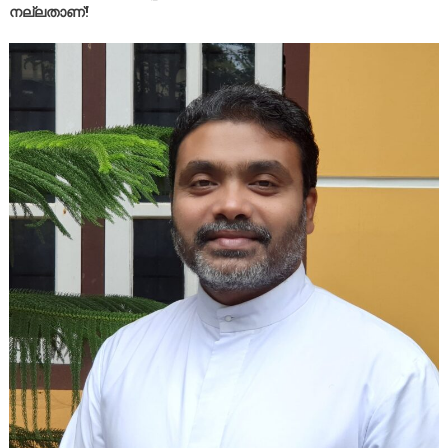
നല്ലതാണ്!