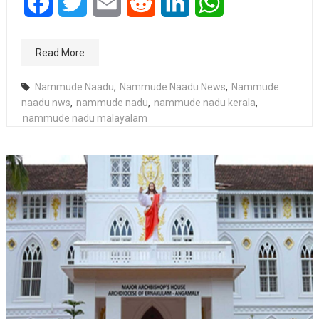
Facebook
Twitter
Email
Reddit
LinkedIn
WhatsApp
Read More
Nammude Naadu
,
Nammude Naadu News
,
Nammude
naadu nws
,
nammude nadu
,
nammude nadu kerala
,
nammude nadu malayalam