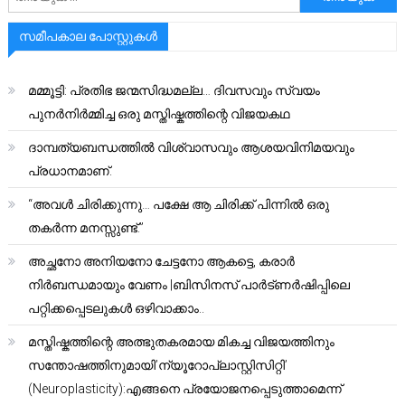
സമീപകാല പോസ്റ്റുകൾ
മമ്മൂട്ടി: പ്രതിഭ ജന്മസിദ്ധമല്ല… ദിവസവും സ്വയം
പുനർനിർമ്മിച്ച ഒരു മസ്തിഷ്കത്തിന്റെ വിജയകഥ
ദാമ്പത്യബന്ധത്തിൽ വിശ്വാസവും ആശയവിനിമയവും
പ്രധാനമാണ്.
“അവൾ ചിരിക്കുന്നു… പക്ഷേ ആ ചിരിക്ക് പിന്നിൽ ഒരു
തകർന്ന മനസ്സുണ്ട്.”
അച്ഛനോ അനിയനോ ചേട്ടനോ ആകട്ടെ, കരാർ
നിർബന്ധമായും വേണം |ബിസിനസ് പാർട്ണർഷിപ്പിലെ
പറ്റിക്കപ്പെടലുകൾ ഒഴിവാക്കാം..
മസ്തിഷ്കത്തിന്റെ അത്ഭുതകരമായ മികച്ച വിജയത്തിനും
സന്തോഷത്തിനുമായി’ന്യൂറോപ്ലാസ്റ്റിസിറ്റി’
(Neuroplasticity):എങ്ങനെ പ്രയോജനപ്പെടുത്താമെന്ന്