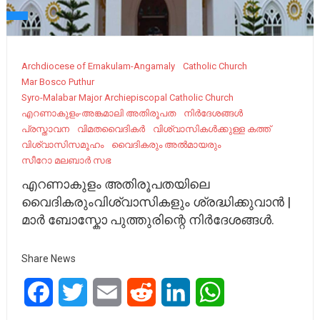
Archdiocese of Ernakulam-Angamaly
Catholic Church
Mar Bosco Puthur
Syro-Malabar Major Archiepiscopal Catholic Church
എറണാകുളം-അങ്കമാലി അതിരൂപത
നിർദേശങ്ങൾ
പ്രസ്താവന
വിമതവൈദികർ
വിശ്വാസികൾക്കുള്ള കത്ത്
വിശ്വാസിസമൂഹം
വൈദികരും അല്‍മായരും
സീറോ മലബാര്‍ സഭ
എറണാകുളം അതിരൂപതയിലെ
വൈദികരുംവിശ്വാസികളും ശ്രദ്ധിക്കുവാൻ |
മാർ ബോസ്കോ പുത്തുരിന്റെ നിർദേശങ്ങൾ.
Share News
Facebook
Twitter
Email
Reddit
LinkedIn
WhatsApp