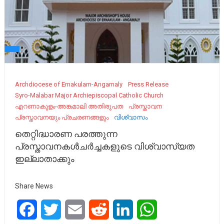
Archdiocese of Ernakulam-Angamaly
Press Release
Syro-Malabar Major Archiepiscopal Catholic Church
എറണാകുളം-അങ്കമാലി അതിരൂപത
പ്രസ്താവന
പ്രസ്താവനയും പ്രചരണങ്ങളും
വിശ്വാസം
തെറ്റിദ്ധാരണ പരത്തുന്ന
പ്രസ്താവനകൾചർച്ചകളുടെ വിശ്വാസ്യത
ഇല്ലാതാക്കും
Share News
Facebook
Twitter
Email
Reddit
LinkedIn
WhatsApp