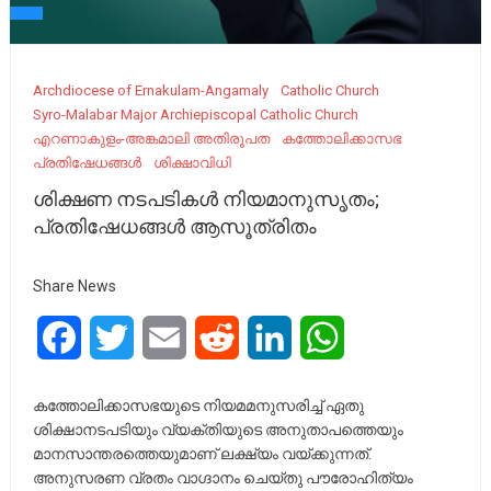
Archdiocese of Ernakulam-Angamaly
Catholic Church
Syro-Malabar Major Archiepiscopal Catholic Church
എറണാകുളം-അങ്കമാലി അതിരൂപത
കത്തോലിക്കാസഭ
പ്രതിഷേധങ്ങൾ
ശിക്ഷാവിധി
ശിക്ഷണ നടപടികൾ നിയമാനുസൃതം;
പ്രതിഷേധങ്ങൾ ആസൂത്രിതം
Share News
Facebook
Twitter
Email
Reddit
LinkedIn
WhatsApp
കത്തോലിക്കാസഭയുടെ നിയമമനുസരിച്ച് ഏതു
ശിക്ഷാനടപടിയും വ്യക്തിയുടെ അനുതാപത്തെയും
മാനസാന്തരത്തെയുമാണ് ലക്ഷ്യം വയ്ക്കുന്നത്.
അനുസരണ വ്രതം വാഗ്ദാനം ചെയ്തു പൗരോഹിത്യം