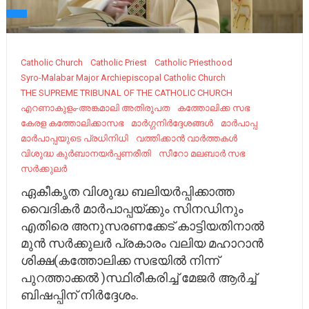
Catholic Church
Catholic Priest
Catholic Priesthood
Syro-Malabar Major Archiepiscopal Catholic Church
THE SUPREME TRIBUNAL OF THE CATHOLIC CHURCH
എറണാകുളം-അങ്കമാലി അതിരൂപത
കത്തോലിക്ക സഭ
കേരള കത്തോലിക്കാസഭ
മാർഗ്ഗനിർദ്ദേശങ്ങൾ
മാർപാപ്പ
മാർപാപ്പയുടെ പ്രധിനിധി
വത്തിക്കാൻ വാർത്തകൾ
വിശുദ്ധ കുർബാനയർപ്പണരീതി
സീറോ മലബാർ സഭ
സർക്കുലർ
ഏകീകൃത വിശുദ്ധ ബലിയർപ്പിക്കാത്ത
വൈദികർ മാർപാപ്പയ്ക്കും സിനഡിനും
എതിരെ അനുസരണക്കേട് കാട്ടിയതിനാൽ
മുൻ സർക്കുലർ പ്രകാരം വലിയ മഹാറാൻ
ശിക്ഷ(കത്തോലിക്ക സഭയിൽ നിന്ന്
പുറത്താക്കൽ )സ്ഥിരീകരിച്ച് മേജർ ആർച്ച്
ബിഷപ്പിന് നിർദ്ദേശം.