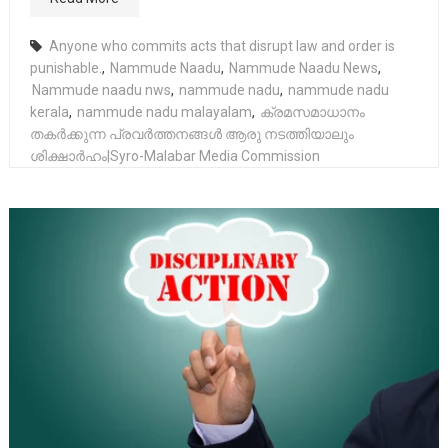
Anyone who commits acts that disrupt law and order is
punishable.
,
Nammude Naadu
,
Nammude Naadu News
,
Nammude naadu nws
,
nammude nadu
,
nammude nadu
kerala
,
nammude nadu malayalam
,
ക്രമസമാധാനം
തകർക്കുന്ന പ്രവർത്തനങ്ങൾ ആരു നടത്തിയാലും
ശിക്ഷാർഹം|Syro-Malabar Media Commission