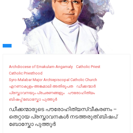
Archdiocese of Ernakulam-Angamaly
Catholic Priest
Catholic Priesthood
Syro-Malabar Major Archiepiscopal Catholic Church
എറണാകുളം-അങ്കമാലി അതിരൂപത
ഡീക്കന്മാർ
പ്രസ്താവനയും പ്രചരണങ്ങളും
പൗരോഹിത്യം
ബിഷപ്പ് ബോസ്കോ പുത്തൂർ
ഡീക്കന്മാരുടെ പൗരോഹിത്യസ്വീകരണം –
തെറ്റായ പ്രസ്താവനകൾ നടത്തരുത്:ബിഷപ്
ബോസ്കോ പുത്തൂർ