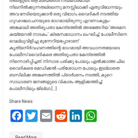
തങ്ങളുടെ ആവശ്യങ്ങൾ നിയമപരമായി
നിലനിൽക്കുന്നതല്ലെന്നു മനസ്സിലാക്കി ഏതുവിധേനയും
അവ നേടിയെടുക്കാൻ ഒരു വിഭാഗം വൈദികർ നടത്തിയ
ഗൂഢാലോചനയുടെ ഭാഗമായിരുന്നു എറണാകുളം-
അങ്കമാലി അതിരൂപതാ കേന്ദ്രത്തിൽ അരങ്ങേറിയ ‘അരമന
കയ്യേറൽ നാടകം.’ ക്രമസമാധാനം ലംഘിച്ച്, പോലീസിനെ
വെല്ലുവിളിച്ചു മുന്നേറിയപ്പോഴാണ്
കൃത്യനിർവഹണത്തിന്റെ ഭാഗമായി അവധാനതയോടെ
പോലീസ് വൈദികരെ അതിരൂപതാ കേന്ദ്രത്തിൽ
നിന്നൊഴിപ്പിച്ചത്. നിസാര പരിക്കു പോലും ഏൽക്കാത്ത ചില
വൈദികരെ മെഡിക്കൽ പരിശോധന പോലും ഇല്ലാതെ
ബസിലിക്ക അങ്കണത്തിൽ പ്രദർശനം നടത്തി, കുറെ
സാധാരണ ജനങ്ങളുടെ വികാരം ആളിക്കത്തിച്ച്,
പോലീസിലും ജില്ലാ […]
Share News
Facebook
Twitter
Email
Reddit
LinkedIn
WhatsApp
Read More