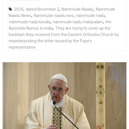
2024
,
dated November 2
,
Nammude Naadu
,
Nammude
Naadu News
,
Nammude naadu nws
,
nammude nadu
,
nammude nadu kerala
,
nammude nadu malayalam
,
the
Apostolic Nuncio to India
,
They are trying to cover up the
backlash they received from the Eastern Orthodox Church by
misinterpreting the letter issued by the Pope's
representative