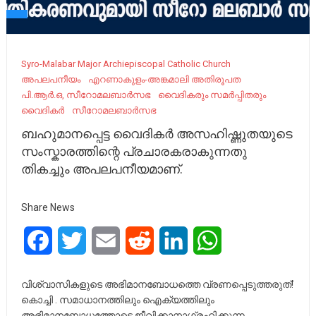
Syro-Malabar Major Archiepiscopal Catholic Church
അപലപനീയം
എറണാകുളം-അങ്കമാലി അതിരൂപത
പി.ആർ.ഒ, സീറോമലബാർസഭ
വൈദികരും സമര്‍പ്പിതരും
വൈദികർ
സീറോമലബാർസഭ
ബഹുമാനപ്പെട്ട വൈദികർ അസഹിഷ്ണുതയുടെ
സംസ്കാരത്തിന്റെ പ്രചാരകരാകുന്നതു
തികച്ചും അപലപനീയമാണ്.
Share News
Facebook
Twitter
Email
Reddit
LinkedIn
WhatsApp
വിശ്വാസികളുടെ അഭിമാനബോധത്തെ വ്രണപ്പെടുത്തരുത്!
കൊച്ചി . സമാധാനത്തിലും ഐക്യത്തിലും
അഭിമാനബോധത്തോടെ ജീവിക്കാനാഗ്രഹിക്കുന്ന