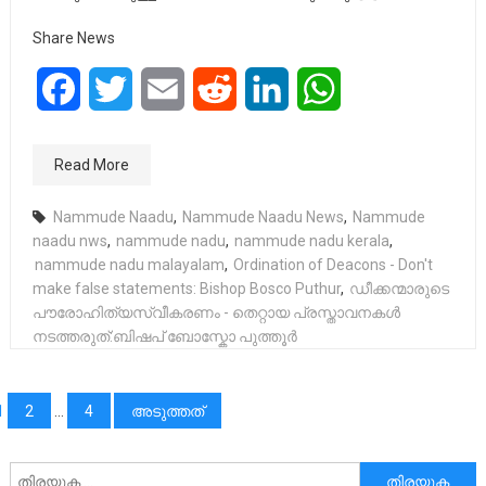
Share News
Facebook
Twitter
Email
Reddit
LinkedIn
WhatsApp
Read More
Nammude Naadu
,
Nammude Naadu News
,
Nammude
naadu nws
,
nammude nadu
,
nammude nadu kerala
,
nammude nadu malayalam
,
Ordination of Deacons - Don't
make false statements: Bishop Bosco Puthur
,
ഡീക്കന്മാരുടെ
പൗരോഹിത്യസ്വീകരണം - തെറ്റായ പ്രസ്താവനകൾ
നടത്തരുത്:ബിഷപ് ബോസ്കോ പുത്തൂർ
പോസ്റ്റുക്കളിലൂടെ
1
2
…
4
അടുത്തത്
അനേഷിക്കുക