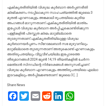
ഏകികൃതരീതിയിൽ വിശുദ്ധ കുർബാന അർപ്പണരീതി
ക്രമികരണം നടപ്പിലാകുന്ന സാഹചര്യത്തിൽ ജൂലൈ 3
മുതൽ എറണാകുളം അങ്കമാലി രൂപതയിലെ കുരിയ
അംഗങ്ങൾ മാറുന്നതാണ്.ഏകികൃതരീതിയിൽ മാത്രം
ഇപ്പോൾ വിശുദ്ധ കുർബാന അർപ്പിച്ചുകൊണ്ടിരിക്കുന്ന
പള്ളികളിൽ പ്രസ്തുത ക്രമം മാറ്റമില്ലാതെ
തുടരുന്നതാണ്.ഏകികൃതരീതിയിലുള്ള വിശുദ്ധ
കുർബാനയർപ്പണം സീറോമലബാർ സഭ മുഴുവനിലും
മാറ്റമില്ലാതെ തുടരുന്നതാണ്.അതുകൊണ്ട് എറണാകുളം
അതിരൂപതയിലും വീട്ടുവീഴ്ചയില്ല.ഇപ്പോഴത്തെ
തീരുമാനങ്ങൾ 2024 ജൂൺ 14,19 തീയതികളിൽ ചേർന്ന
മെത്രാൻ സിനഡിന്റെ നിർദേശങ്ങൾ അനുസരിച്ചാണ്.
വിശുദ്ധ കുർബാന എറണാകുളം അത്തിരുപതയിലെ എല്ലാ
ഇടവകളിലും അർപ്പിക്കേണ്ടതാണ്. ജൂലൈ 3 […]
Share News
Facebook
Twitter
Email
Reddit
LinkedIn
WhatsApp