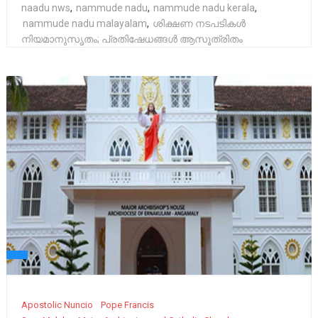
naadu nws
,
nammude nadu
,
nammude nadu kerala
,
nammude nadu malayalam
,
ശിക്ഷണ നടപടികൾ
നിയമാനുസൃതം; പ്രതിഷേധങ്ങൾ ആസൂത്രിതം
Apostolic Nuncio
Pope Francis