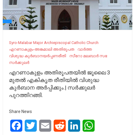
Syro-Malabar Major Archiepiscopal Catholic Church
എറണാകുളം-അങ്കമാലി അതിരൂപത
വാർത്ത
വിശുദ്ധ കുർബാനയർപ്പണരീതി
സീറോ മലബാർ സഭ
സർക്കുലർ
എറണാകുളം അതിരൂപതയിൽ ജൂലൈ 3
മുതൽ എകികൃത രീതിയിൽ വിശുദ്ധ
കുർബാന അർപ്പിക്കും.| സർക്കുലർ
പുറത്തിറങ്ങി.
Share News
Facebook
Twitter
Email
Reddit
LinkedIn
WhatsApp