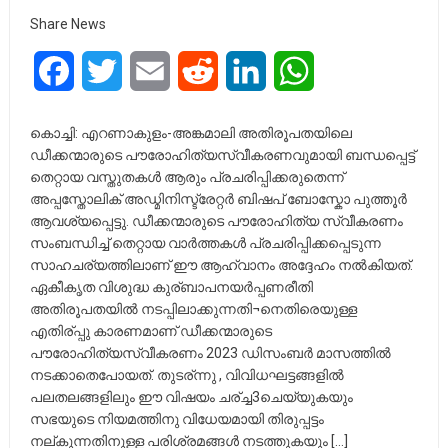
Share News
Facebook
Twitter
Email
Reddit
LinkedIn
WhatsApp
കൊച്ചി: എറണാകുളം-അങ്കമാലി അതിരൂപതയിലെ
ഡീക്കന്മാരുടെ പൗരോഹിത്യസ്വീകരണവുമായി ബന്ധപ്പെട്ട്
തെറ്റായ വസ്തുതകൾ ആരും പ്രചരിപ്പിക്കരുതെന്ന്
അപ്പസ്തോലിക് അഡ്മിനിസ്ട്രേറ്റർ ബിഷപ് ബോസ്കോ പുത്തൂർ
ആവശ്യപ്പെട്ടു. ഡീക്കന്മാരുടെ പൗരോഹിത്യ സ്വീകരണം
സംബന്ധിച്ച് തെറ്റായ വാർത്തകൾ പ്രചരിപ്പിക്കപ്പെടുന്ന
സാഹചര്യത്തിലാണ് ഈ ആഹ്വാനം അദ്ദേഹം നൽകിയത്.
ഏകീകൃത വിശുദ്ധ കുര്ബാപനയർപ്പണരീതി
അതിരൂപതയിൽ നടപ്പിലാക്കുന്നതി¬നെതിരെയുള്ള
എതിര്പ്പു കാരണമാണ് ഡീക്കന്മാരുടെ
പൗരോഹിത്യസ്വീകരണം 2023 ഡിസംബർ മാസത്തിൽ
നടക്കാതെപോയത്. തുടര്ന്നു , വിവിധഘട്ടങ്ങളില്‍
പലതലങ്ങളിലും ഈ വിഷയം ചര്ച്ച3ചെയ്യുകയും
സഭയുടെ നിയമത്തിനു വിധേയമായി തിരുപ്പട്ടം
നല്കുന്നതിനുള്ള പരിശ്രമങ്ങൾ നടത്തുകയും […]