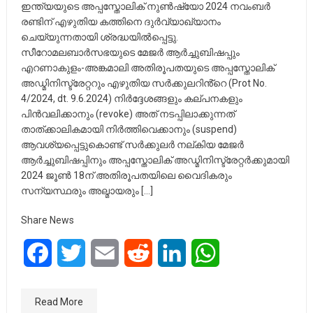
ഇന്ത്യയുടെ അപ്പസ്തോലിക് നുൺഷ്യോ 2024 നവംബർ
രണ്ടിന് എഴുതിയ കത്തിനെ ദുർവ്യാഖ്യാനം
ചെയ്യുന്നതായി ശ്രദ്ധയിൽപ്പെട്ടു.
സീറോമലബാർസഭയുടെ മേജർ ആർച്ചുബിഷപ്പും
എറണാകുളം-അങ്കമാലി അതിരൂപതയുടെ അപ്പസ്തോലിക്
അഡ്മിനിസ്ട്രേറ്ററും എഴുതിയ സർക്കുലറിൻ്റെ (Prot No.
4/2024, dt. 9.6.2024) നിർദ്ദേശങ്ങളും കല്പനകളും
പിൻവലിക്കാനും (revoke) അത് നടപ്പിലാക്കുന്നത്
താത്ക്കാലികമായി നിർത്തിവെക്കാനും (suspend)
ആവശ്യപ്പെട്ടുകൊണ്ട് സർക്കുലർ നല്കിയ മേജർ
ആർച്ചുബിഷപ്പിനും അപ്പസ്തോലിക് അഡ്മിനിസ്ട്രേറ്റർക്കുമായി
2024 ജൂൺ 18ന് അതിരൂപതയിലെ വൈദികരും
സന്യസ്ഥരും അല്മായരും […]
Share News
Facebook
Twitter
Email
Reddit
LinkedIn
WhatsApp
Read More