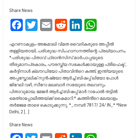
Share News
Facebook
Twitter
Email
Reddit
LinkedIn
WhatsApp
എറണാകുളം-അങ്കമാലി വിമത വൈദികരുടെ അപ്പീൽ
തള്ളിയതായി, പരിശുദ്ധ സിംഹാസനത്തിന്റെ പ്രഖ്യാപനം;
*പരിശുദ്ധ പിതാവ് ഫ്രാൻസിസ് മാർപാപ്പയുടെ
തീരുമാനപ്രകാരം, പൗരസ്ത്യ സഭകൾക്കായുള്ള പ്രീഫെക്ട് ,
കർദ്ദിനാൾ ക്ലൗഡിയോ പിതാവിൻറെ കത്ത്, ഇന്ത്യയുടെ
അപ്പസ്തോലിക് നുൻഷ്യോ ആർച്ച് ബിഷപ്പ് ലിയോ പോൾ
ജിറേലി വഴി, സീറോ മലബാർ സഭയുടെ തലവനും
പിതാവുമായ, മേജർ ആർച്ച് ബിഷപ്പ് മാർ റാഫേൽ തട്ടിൽ
മെത്രാപ്പോലീത്തയ്ക്ക് കൈമാറി.* കത്തിൻ്റെ മലയാളം
തർജ്ജമ താഴെ കൊടുക്കുന്നു. *_നമ്പർ 7817/ 24/ IN_* *New
Delhi, 2 […]
Share News