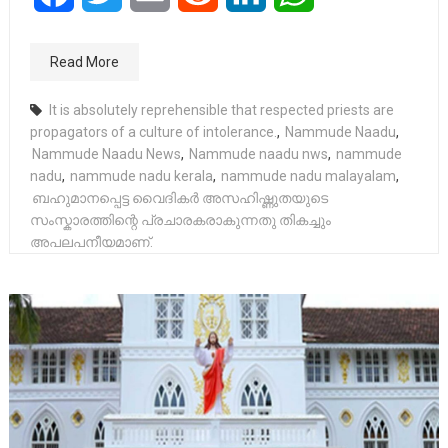
Read More
It is absolutely reprehensible that respected priests are
propagators of a culture of intolerance.
,
Nammude Naadu
,
Nammude Naadu News
,
Nammude naadu nws
,
nammude
nadu
,
nammude nadu kerala
,
nammude nadu malayalam
,
ബഹുമാനപ്പെട്ട വൈദികർ അസഹിഷ്ണുതയുടെ
സംസ്കാരത്തിന്റെ പ്രചാരകരാകുന്നതു തികച്ചും
അപലപനീയമാണ്.