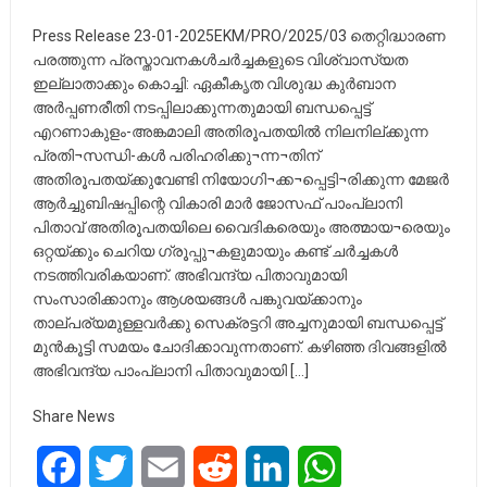
Press Release 23-01-2025EKM/PRO/2025/03 തെറ്റിദ്ധാരണ
പരത്തുന്ന പ്രസ്താവനകൾചർച്ചകളുടെ വിശ്വാസ്യത
ഇല്ലാതാക്കും കൊച്ചി: ഏകീകൃത വിശുദ്ധ കുർബാന
അർപ്പണരീതി നടപ്പിലാക്കുന്നതുമായി ബന്ധപ്പെട്ട്
എറണാകുളം-അങ്കമാലി അതിരൂപതയിൽ നിലനില്ക്കുന്ന
പ്രതി¬സന്ധി-കൾ പരിഹരിക്കു¬ന്ന¬തിന്
അതിരൂപതയ്ക്കുവേണ്ടി നിയോഗി¬ക്ക¬പ്പെട്ടി¬രിക്കുന്ന മേജർ
ആർച്ചുബിഷപ്പിന്റെ വികാരി മാർ ജോസഫ് പാംപ്ലാനി
പിതാവ് അതിരൂപതയിലെ വൈദികരെയും അത്മായ¬രെയും
ഒറ്റയ്ക്കും ചെറിയ ഗ്രൂപ്പു¬കളുമായും കണ്ട് ചർച്ചകൾ
നടത്തിവരികയാണ്. അഭിവന്ദ്യ പിതാവുമായി
സംസാരിക്കാനും ആശയങ്ങൾ പങ്കുവയ്ക്കാനും
താല്പര്യമുള്ളവർക്കു സെക്രട്ടറി അച്ചനുമായി ബന്ധപ്പെട്ട്
മുൻകൂട്ടി സമയം ചോദിക്കാവുന്നതാണ്. കഴിഞ്ഞ ദിവങ്ങളിൽ
അഭിവന്ദ്യ പാംപ്ലാനി പിതാവുമായി […]
Share News
Facebook
Twitter
Email
Reddit
LinkedIn
WhatsApp