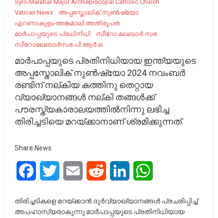
Syro-Malabar Major Archiepiscopal Catholic Church
Vatican News
അപ്പസ്തോലിക് നുൺഷ്യോ
എറണാകുളം-അങ്കമാലി അതിരൂപത
മാർപാപ്പയുടെ പ്രധിനിധി
സീറോ മലബാർ സഭ
സീറോമലബാർസഭ പി.ആർ.ഒ.
മാർപാപ്പയുടെ പ്രതിനിധിയായ ഇന്ത്യയുടെ
അപ്പസ്തോലിക് നുൺഷ്യോ 2024 നവംബർ
രണ്ടിന് നല്കിയ കത്തിനു തെറ്റായ
വ്യാഖ്യാനങ്ങൾ നല്കി തങ്ങൾക്ക്
പൗരസ്ത്യകാരാലയത്തിൽനിന്നു ലഭിച്ച
തിരിച്ചടിയെ മറയ്ക്കാനാണ് ശ്രമിക്കുന്നത്.
Share News
Facebook
Twitter
Email
Reddit
LinkedIn
WhatsApp
തിരിച്ചടികളെ മറയ്ക്കാൻ ദുർവ്യാഖ്യാനങ്ങൾ പ്രചരിപ്പിച്ച്
അപഹാസ്യരാകുന്നു മാർപാപ്പയുടെ പ്രതിനിധിയായ