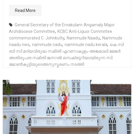
Read More
General Secretary of the Ernakulam-Angamaly Major
Archdiocese Committee
,
KCBC Anti-Liquor Committee
commemorated C. Johnkutty
,
Nammude Naadu
,
Nammude
naadu nws
,
nammude nadu
,
nammude nadu kerala
,
കെ സി
ബി സി മദ്യവിരുദ്ധ സമിതി എറണാകുളം-അങ്കമാലി മേജർ
അതിരൂപത സമിതി ജനറൽ സെക്രട്ടറിയായിരുന്ന സി.
ജോൺകുട്ടിയുടെഅനുസ്മരണം നടത്തി