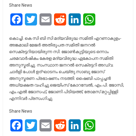
Share News
Facebook
Twitter
Email
Reddit
LinkedIn
WhatsApp
കൊച്ചി. കെ സി ബി സി മദ്യവിരുദ്ധ സമിതി എറണാകുളം-
അങ്കമാലി മേജർ അതിരൂപത സമിതി ജനറൽ
സെക്രട്ടറിയായിരുന്ന സി. ജോൺകുട്ടിയുടെ ഒന്നാം
ചരമവാർഷികം കേരള മദ്യവിരുദ്ധ ഏകോപന സമിതി
അനുസ്മരിച്ചു. സംസ്ഥാന ജനറൽ സെക്രട്ടറി അഡ്വ.
ചാർളി പോൾ ഉദ്ഘാടനം ചെയ്തു.സാബു ജോസ്
അനുസ്മരണ പ്രഭാഷണം നടത്തി. ഷൈബി പാപ്പച്ചൻ
അധ്യക്ഷത വഹിച്ചു.ജെയിംസ് കോറമ്പേൽ, എം.പി. ജോസി,
എം.എൽ ജോസഫ്, ജോണി പിടിയത്ത്, തോമസ് മറ്റപ്പിള്ളി
എന്നിവർ പ്രസംഗിച്ചു.
Share News
Facebook
Twitter
Email
Reddit
LinkedIn
WhatsApp