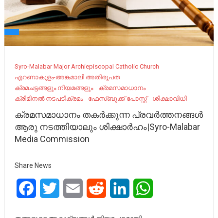
Syro-Malabar Major Archiepiscopal Catholic Church
എറണാകുളം-അങ്കമാലി അതിരൂപത
ക്രമചട്ടങ്ങളും നിയമങ്ങളും
ക്രമസമാധാനം
ക്രിമിനൽ നടപടിക്രമം
ഫേ​സ്ബു​ക്ക് പോ​സ്റ്റ്
ശിക്ഷാവിധി
ക്രമസമാധാനം തകർക്കുന്ന പ്രവർത്തനങ്ങൾ
ആരു നടത്തിയാലും ശിക്ഷാർഹം|Syro-Malabar
Media Commission
Share News
Facebook
Twitter
Email
Reddit
LinkedIn
WhatsApp