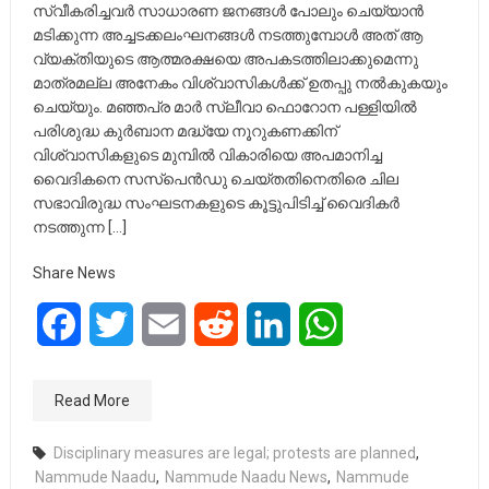
സ്വീകരിച്ചവർ സാധാരണ ജനങ്ങൾ പോലും ചെയ്യാൻ
മടിക്കുന്ന അച്ചടക്കലംഘനങ്ങൾ നടത്തുമ്പോൾ അത് ആ
വ്യക്തിയുടെ ആത്മരക്ഷയെ അപകടത്തിലാക്കുമെന്നു
മാത്രമല്ല അനേകം വിശ്വാസികൾക്ക് ഉതപ്പു നൽകുകയും
ചെയ്യും. മഞ്ഞപ്ര മാർ സ്ലീവാ ഫൊറോന പള്ളിയിൽ
പരിശുദ്ധ കുർബാന മദ്ധ്യേ നൂറുകണക്കിന്
വിശ്വാസികളുടെ മുമ്പിൽ വികാരിയെ അപമാനിച്ച
വൈദികനെ സസ്പെൻഡു ചെയ്തതിനെതിരെ ചില
സഭാവിരുദ്ധ സംഘടനകളുടെ കൂട്ടുപിടിച്ച് വൈദികർ
നടത്തുന്ന […]
Share News
Facebook
Twitter
Email
Reddit
LinkedIn
WhatsApp
Read More
Disciplinary measures are legal; protests are planned
,
Nammude Naadu
,
Nammude Naadu News
,
Nammude