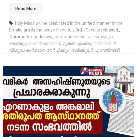
Read More
Holy Mass will be celebrated in the unified manner in the
Ernakulam Archdiocese from July 3rd. | Circular released.
,
Nammude naadu nws
,
nammude nadu
,
എറണാകുളം
അതിരൂപതയിൽ ജൂലൈ 3 മുതൽ എകികൃത രീതിയിൽ
വിശുദ്ധ കുർബാന അർപ്പിക്കും.| സർക്കുലർ പുറത്തിറങ്ങി.