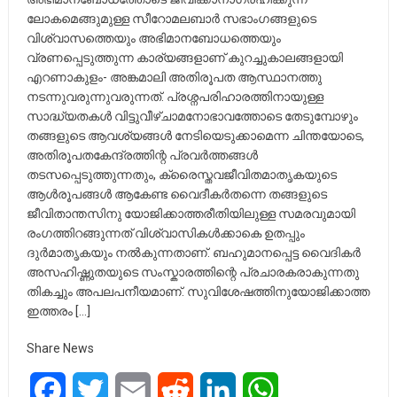
ലോകമെങ്ങുമുള്ള സീറോമലബാർ സഭാംഗങ്ങളുടെ
വിശ്വാസത്തെയും അഭിമാനബോധത്തെയും
വ്രണപ്പെടുത്തുന്ന കാര്യങ്ങളാണ് കുറച്ചുകാലങ്ങളായി
എറണാകുളം- അങ്കമാലി അതിരൂപത ആസ്ഥാനത്തു
നടന്നുവരുന്നുവരുന്നത്. പ്രശ്നപരിഹാരത്തിനായുള്ള
സാദ്ധ്യതകൾ വിട്ടുവീഴ്ചാമനോഭാവത്തോടെ തേടുമ്പോഴും
തങ്ങളുടെ ആവശ്യങ്ങൾ നേടിയെടുക്കാമെന്ന ചിന്തയോടെ,
അതിരൂപതകേന്ദ്രത്തിന്റ പ്രവർത്തങ്ങൾ
തടസപ്പെടുത്തുന്നതും, ക്രൈസ്തവജീവിതമാതൃകയുടെ
ആൾരൂപങ്ങൾ ആകേണ്ട വൈദീകർതന്നെ തങ്ങളുടെ
ജീവിതാന്തസിനു യോജിക്കാത്തരീതിയിലുള്ള സമരവുമായി
രംഗത്തിറങ്ങുന്നത് വിശ്വാസികൾക്കാകെ ഉതപ്പും
ദുർമാതൃകയും നൽകുന്നതാണ്. ബഹുമാനപ്പെട്ട വൈദികർ
അസഹിഷ്ണുതയുടെ സംസ്കാരത്തിന്റെ പ്രചാരകരാകുന്നതു
തികച്ചും അപലപനീയമാണ്. സുവിശേഷത്തിനുയോജിക്കാത്ത
ഇത്തരം […]
Share News
Facebook
Twitter
Email
Reddit
LinkedIn
WhatsApp