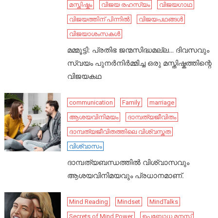
മസ്തിഷ്കം
വിജയ രഹസ്യം
വിജയഗാഥ
വിജയത്തിന് പിന്നിൽ
വിജയപഥങ്ങൾ
വിജയാശംസകൾ
മമ്മൂട്ടി: പ്രതിഭ ജന്മസിദ്ധമല്ല… ദിവസവും
സ്വയം പുനർനിർമ്മിച്ച ഒരു മസ്തിഷ്കത്തിന്റെ
വിജയകഥ
communication
Family
marriage
ആശയവിനിമയം
ദാമ്പത്യജീവിതം
ദാമ്പത്യജീവിതത്തിലെ വിശ്വസ്തത
വിശ്വാസം
ദാമ്പത്യബന്ധത്തിൽ വിശ്വാസവും
ആശയവിനിമയവും പ്രധാനമാണ്.
Mind Reading
Mindset
MindTalks
Secrets of Mind Power
ഉപബോധ മനസ്സ്