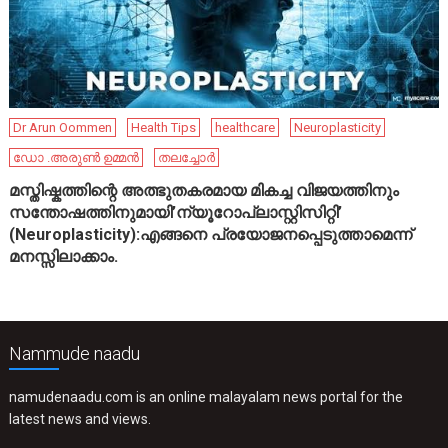
Dr Arun Oommen
Health Tips
healthcare
Neuroplasticity
ഡോ .അരുൺ ഉമ്മൻ
തലച്ചോർ
മസ്തിഷ്കത്തിന്റെ അത്ഭുതകരമായ മികച്ച വിജയത്തിനും
സന്തോഷത്തിനുമായി’ന്യൂറോപ്ലാസ്റ്റിസിറ്റി’
(Neuroplasticity):എങ്ങനെ പ്രയോജനപ്പെടുത്താമെന്ന്
മനസ്സിലാക്കാം.
Nammude naadu
namudenaadu.com is an online malayalam news portal for the
latest news and views.