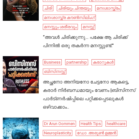
ചിരി
ചിരിയും ചിന്തയും
മനഃശാസ്ത്രം
മനഃശാസ്ത്ര കൗൺസിലിംഗ്
മനസ്സും ശരീരവും
മനസ്സ്
“അവൾ ചിരിക്കുന്നു… പക്ഷേ ആ ചിരിക്ക്
പിന്നിൽ ഒരു തകർന്ന മനസ്സുണ്ട്.”
Business
partnership
കരാറുകൾ
ബിസിനസ്സ്
അച്ഛനോ അനിയനോ ചേട്ടനോ ആകട്ടെ,
കരാർ നിർബന്ധമായും വേണം |ബിസിനസ്
പാർട്ണർഷിപ്പിലെ പറ്റിക്കപ്പെടലുകൾ
ഒഴിവാക്കാം..
Dr Arun Oommen
Health Tips
healthcare
Neuroplasticity
ഡോ .അരുൺ ഉമ്മൻ