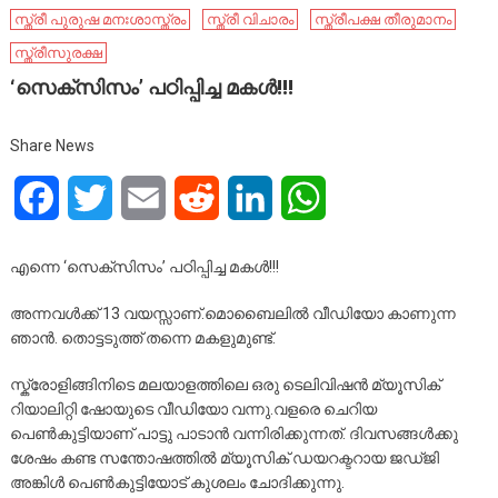
സ്ത്രീ പുരുഷ മനഃശാസ്ത്രം
സ്ത്രീ വിചാരം
സ്ത്രീപക്ഷ തീരുമാനം
സ്ത്രീസുരക്ഷ
‘സെക്സിസം’ പഠിപ്പിച്ച മകൾ!!!
Share News
Facebook
Twitter
Email
Reddit
LinkedIn
WhatsApp
എന്നെ ‘സെക്സിസം’ പഠിപ്പിച്ച മകൾ!!!
അന്നവൾക്ക് 13 വയസ്സാണ്.മൊബൈലിൽ വീഡിയോ കാണുന്ന
ഞാൻ. തൊട്ടടുത്ത് തന്നെ മകളുമുണ്ട്.
സ്ക്രോളിങ്ങിനിടെ മലയാളത്തിലെ ഒരു ടെലിവിഷൻ മ്യൂസിക്
റിയാലിറ്റി ഷോയുടെ വീഡിയോ വന്നു.വളരെ ചെറിയ
പെൺകുട്ടിയാണ് പാട്ടു പാടാൻ വന്നിരിക്കുന്നത്. ദിവസങ്ങൾക്കു
ശേഷം കണ്ട സന്തോഷത്തിൽ മ്യൂസിക് ഡയറക്ടറായ ജഡ്ജി
അങ്കിൾ പെൺകുട്ടിയോട് കുശലം ചോദിക്കുന്നു.