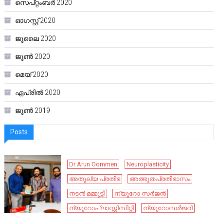
സെപ്റ്റംബർ 2020
ഓഗസ്റ്റ്‌ 2020
ജൂലൈ 2020
ജൂൺ 2020
മെയ്‌ 2020
ഏപ്രിൽ 2020
ജൂൺ 2019
Posts
Dr Arun Oommen
Neuroplasticity
അതുല്യ പ്രതിഭ
അത്ഭുതപ്രതിഭാസം
നടൻ മമ്മൂട്ടി
ന്യൂറോ സർജൻ
ന്യൂറോപ്ലാസ്റ്റിസിറ്റി
ന്യൂറോസർജറി