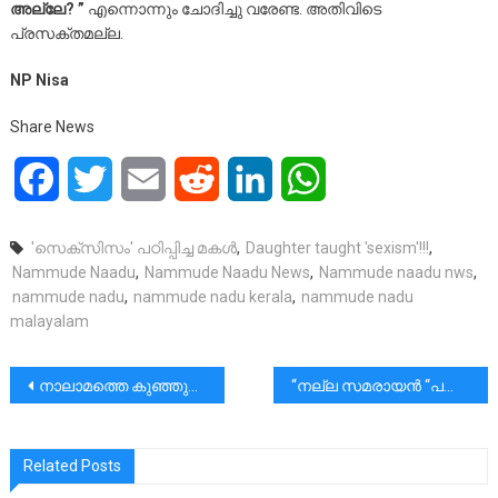
അല്ലേ? ”
എന്നൊന്നും ചോദിച്ചു വരേണ്ട. അതിവിടെ
പ്രസക്തമല്ല.
NP Nisa
Share News
Facebook
Twitter
Email
Reddit
LinkedIn
WhatsApp
'സെക്സിസം' പഠിപ്പിച്ച മകൾ
,
Daughter taught 'sexism'!!!
,
Nammude Naadu
,
Nammude Naadu News
,
Nammude naadu nws
,
nammude nadu
,
nammude nadu kerala
,
nammude nadu
malayalam
പോസ്റ്റുകളിലൂടെ
നാലാമത്തെ കുഞ്ഞുമുതല്‍ പ്രസവചിലവുകള്‍ സൗജന്യം | THALASSERY DIOCESE | MAR JOSEPH PAMPLANY
“നല്ല സമരായന്‍ “പദ്ധതിയുമായി കേന്ദ്രസര്‍ക്കാര്‍ |അഭിന്ദനവുമായി പ്രൊ ലൈഫ് അപ്പോസ്തലേറ്റ്|PRO LIFE APOSTOLATE
Related Posts