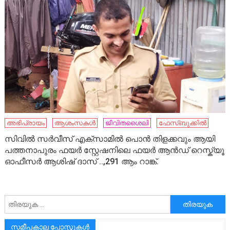
അഭിപ്രായം
ആശംസകൾ
ജീവിതശൈലി
ഫേസ്ബുക്കിൽ
സിവിൽ സർവീസ് എക്സാമിൽ പൊൻ തിളക്കവും ആയി
പത്തനാപുരം ഫയർ സ്റ്റേഷനിലെ ഫയർ ആൻഡ് റെസ്ക്യൂ
ഓഫീസർ ആശിഷ് ദാസ് ..,291 ആം റാങ്ക്.
അനേഷിക്കുക
സമീപകാല പോസ്റ്റുകൾ