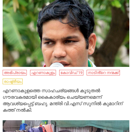
അഭിപ്രായം
എറണാകുളം
കോവിഡ് 19
നാടിൻ്റെ നന്മക്ക്
രാഷ്ട്രീയം
എറണാകുളത്തെ സാഹചര്യങ്ങൾ കൂടുതൽ
ഗൗരവകരമായി കൈകാര്യം ചെയ്യണമെന്ന്
ആവശ്യപ്പെട്ട് ബഹു. മന്ത്രി വി.എസ് സുനിൽ കുമാറിന്
കത്ത് നൽകി.