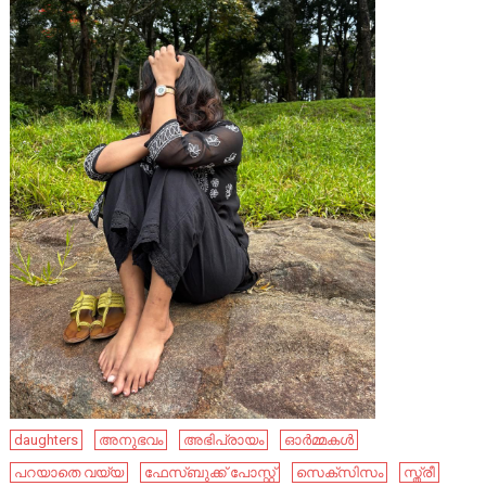
daughters
അനുഭവം
അഭിപ്രായം
ഓർമ്മകൾ
പറയാതെ വയ്യ
ഫേ​സ്ബു​ക്ക് പോ​സ്റ്റ്
സെക്സിസം
സ്ത്രീ