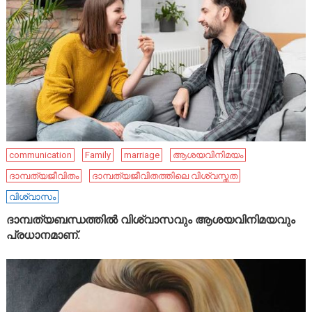
communication
Family
marriage
ആശയവിനിമയം
ദാമ്പത്യജീവിതം
ദാമ്പത്യജീവിതത്തിലെ വിശ്വസ്തത
വിശ്വാസം
ദാമ്പത്യബന്ധത്തിൽ വിശ്വാസവും ആശയവിനിമയവും
പ്രധാനമാണ്.