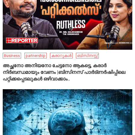
Business
partnership
കരാറുകൾ
ബിസിനസ്സ്
അച്ഛനോ അനിയനോ ചേട്ടനോ ആകട്ടെ, കരാർ
നിർബന്ധമായും വേണം |ബിസിനസ് പാർട്ണർഷിപ്പിലെ
പറ്റിക്കപ്പെടലുകൾ ഒഴിവാക്കാം..