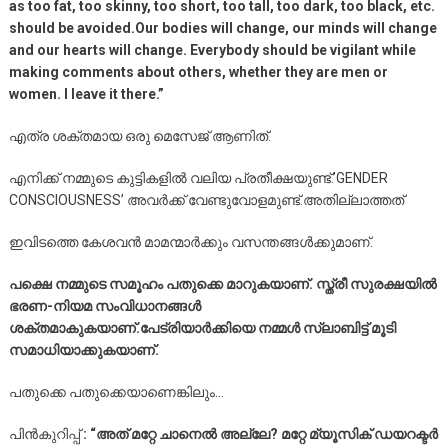
as too fat, too skinny, too short, too tall, too dark, too black, etc.
should be avoided.Our bodies will change, our minds will change
and our hearts will change. Everybody should be vigilant while
making comments about others, whether they are men or
women. I leave it there.”
എത്ര ശക്തമായ ഒരു മെസേജ് ആണിത്.
എനിക്ക് നമ്മുടെ കുട്ടികളിൽ വലിയ പ്രതീക്ഷയുണ്ട്.’GENDER
CONSCIOUSNESS’ അവർക്ക് വേണ്ടുവോളമുണ്ട്.അതില്ലാത്തത്
ഇവിടത്തെ കേശവൻ മാമന്മാർക്കും വസന്തങ്ങൾക്കുമാണ്.
പക്ഷെ നമ്മുടെ സമൂഹം പതുക്കെ മാറുകയാണ്. സ്ത്രീ സുരക്ഷയിൽ
ഭരണ-നിയമ സംവിധാനങ്ങൾ
ശക്തമാകുകയാണ്.പേട്രിയാർക്കിയെ നമ്മൾ സ്ലാബിട്ട് മൂടി
സമാധിയാക്കുകയാണ്.
പതുക്കെ പതുക്കെയാണെങ്കിലും…
പിൻകുറിപ്പ്
: “അത് മറ്റേ ചാനെൽ അല്ലേ? മറ്റേ മ്യൂസിക് ഡയറക്ടർ