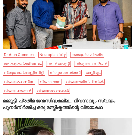
Dr Arun Oommen
Neuroplasticity
അതുല്യ പ്രതിഭ
അത്ഭുതപ്രതിഭാസം
നടൻ മമ്മൂട്ടി
ന്യൂറോ സർജൻ
ന്യൂറോപ്ലാസ്റ്റിസിറ്റി
ന്യൂറോസർജറി
മസ്തിഷ്കം
വിജയ രഹസ്യം
വിജയഗാഥ
വിജയത്തിന് പിന്നിൽ
വിജയപഥങ്ങൾ
വിജയാശംസകൾ
മമ്മൂട്ടി: പ്രതിഭ ജന്മസിദ്ധമല്ല… ദിവസവും സ്വയം
പുനർനിർമ്മിച്ച ഒരു മസ്തിഷ്കത്തിന്റെ വിജയകഥ