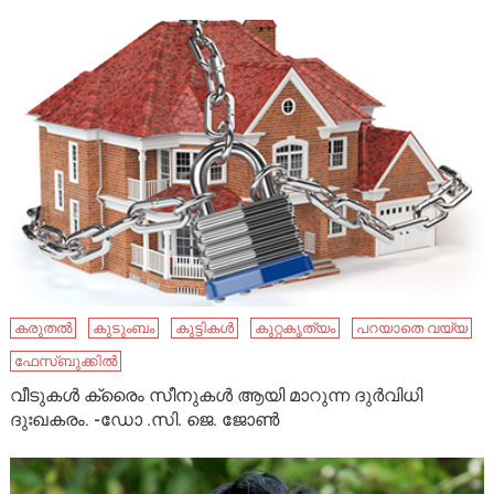
കരുതൽ
കുടുംബം
കുട്ടികൾ
കുറ്റകൃത്യം
പറയാതെ വയ്യ
ഫേസ്ബുക്കിൽ
വീടുകള്‍ ക്രൈം സീനുകൾ ആയി മാറുന്ന ദുര്‍വിധി
ദുഃഖകരം. -ഡോ .സി. ജെ. ജോണ്‍