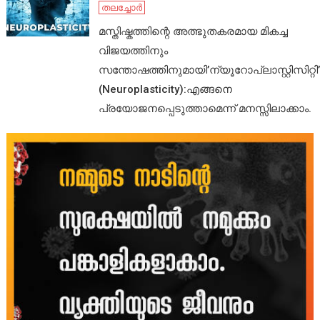
തലച്ചോർ
മസ്തിഷ്കത്തിന്റെ അത്ഭുതകരമായ മികച്ച
വിജയത്തിനും
സന്തോഷത്തിനുമായി’ന്യൂറോപ്ലാസ്റ്റിസിറ്റി’
(Neuroplasticity):എങ്ങനെ
പ്രയോജനപ്പെടുത്താമെന്ന് മനസ്സിലാക്കാം.