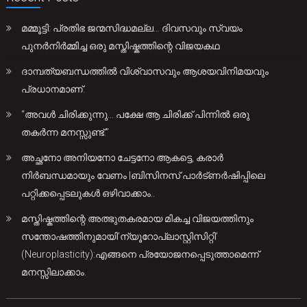
മമ്മൂട്ടി: പ്രതിഭ ജന്മസിദ്ധമല്ല… ദിവസവും സ്വയം
പുനർനിർമ്മിച്ച ഒരു മസ്തിഷ്കത്തിന്റെ വിജയകഥ
ദാമ്പത്യബന്ധത്തിൽ വിശ്വാസവും ആശയവിനിമയവും
പ്രധാനമാണ്.
“അവൾ ചിരിക്കുന്നു… പക്ഷേ ആ ചിരിക്ക് പിന്നിൽ ഒരു
തകർന്ന മനസ്സുണ്ട്.”
അച്ഛനോ അനിയനോ ചേട്ടനോ ആകട്ടെ, കരാർ
നിർബന്ധമായും വേണം |ബിസിനസ് പാർട്ണർഷിപ്പിലെ
പറ്റിക്കപ്പെടലുകൾ ഒഴിവാക്കാം..
മസ്തിഷ്കത്തിന്റെ അത്ഭുതകരമായ മികച്ച വിജയത്തിനും
സന്തോഷത്തിനുമായി’ന്യൂറോപ്ലാസ്റ്റിസിറ്റി’
(Neuroplasticity):എങ്ങനെ പ്രയോജനപ്പെടുത്താമെന്ന്
മനസ്സിലാക്കാം.