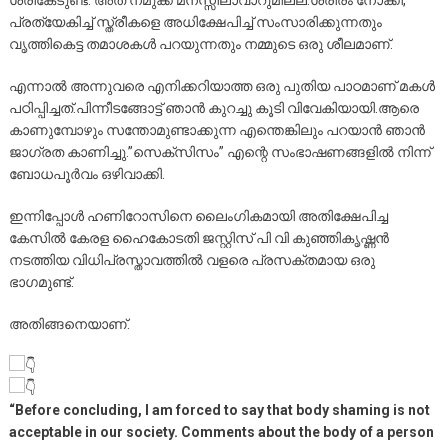
ശരികേടുണ്ട്. അത് നമുക്ക് മനസ്സിലാവാറുമില്ല.ശരീരം നോക്കി,
പ്രത്യേകിച്ച് സ്ത്രീകളെ അധിക്ഷേപിച്ച് സംസാരിക്കുന്നതും
വൃത്തികെട്ട തമാശകൾ പറയുന്നതും നമ്മുടെ ഒരു ശീലമാണ്.
എന്നാൽ അന്നുവരെ എനിക്കറിയാത്ത ഒരു പുതിയ പാഠമാണ് മകൾ
പഠിപ്പിച്ചത്.പിന്നീടങ്ങോട്ട് ഞാൻ കുറച്ചു കൂടി വിവേകിയായി.ആരെ
കാണുമ്പോഴും സന്തോമുണ്ടാക്കുന്ന എന്തെങ്കിലും പറയാൻ ഞാൻ
ജാഗ്രത കാണിച്ചു.”സെക്സിസം” എന്റെ സംഭാഷണങ്ങളിൽ നിന്ന്
ബോധപൂർവം ഒഴിവാക്കി.
ഇന്നിപ്പോൾ ഹണിറോസിനെ ലൈംഗികമായി അതിക്ഷേപിച്ച
കേസിൽ കേരള ഹൈകോടതി ജസ്റ്റിസ് പി വി കുഞ്ഞികൃഷ്ണൻ
നടത്തിയ വിധിപ്രസ്താവത്തിൽ വളരെ പ്രസക്തമായ ഒരു
ഭാഗമുണ്ട്.
അതിങ്ങനെയാണ്.
“Before concluding, I am forced to say that body shaming is not
acceptable in our society. Comments about the body of a person