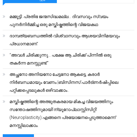
മമ്മൂട്ടി: പ്രതിഭ ജന്മസിദ്ധമല്ല… ദിവസവും സ്വയം
പുനർനിർമ്മിച്ച ഒരു മസ്തിഷ്കത്തിന്റെ വിജയകഥ
ദാമ്പത്യബന്ധത്തിൽ വിശ്വാസവും ആശയവിനിമയവും
പ്രധാനമാണ്.
“അവൾ ചിരിക്കുന്നു… പക്ഷേ ആ ചിരിക്ക് പിന്നിൽ ഒരു
തകർന്ന മനസ്സുണ്ട്.”
അച്ഛനോ അനിയനോ ചേട്ടനോ ആകട്ടെ, കരാർ
നിർബന്ധമായും വേണം |ബിസിനസ് പാർട്ണർഷിപ്പിലെ
പറ്റിക്കപ്പെടലുകൾ ഒഴിവാക്കാം..
മസ്തിഷ്കത്തിന്റെ അത്ഭുതകരമായ മികച്ച വിജയത്തിനും
സന്തോഷത്തിനുമായി’ന്യൂറോപ്ലാസ്റ്റിസിറ്റി’
(Neuroplasticity):എങ്ങനെ പ്രയോജനപ്പെടുത്താമെന്ന്
മനസ്സിലാക്കാം.