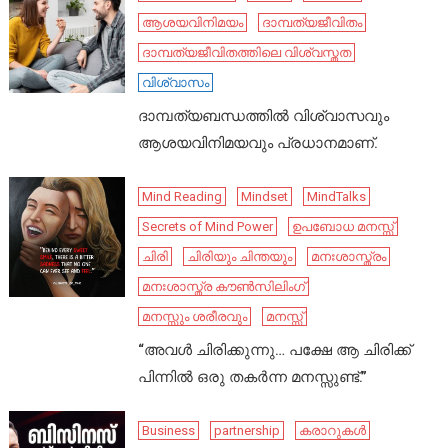
ആശയവിനിമയം
ദാമ്പത്യജീവിതം
ദാമ്പത്യജീവിതത്തിലെ വിശ്വസ്തത
വിശ്വാസം
ദാമ്പത്യബന്ധത്തിൽ വിശ്വാസവും
ആശയവിനിമയവും പ്രധാനമാണ്.
Mind Reading
Mindset
MindTalks
Secrets of Mind Power
ഉപബോധ മനസ്സ്
ചിരി
ചിരിയും ചിന്തയും
മനഃശാസ്ത്രം
മനഃശാസ്ത്ര കൗൺസിലിംഗ്
മനസ്സും ശരീരവും
മനസ്സ്
“അവൾ ചിരിക്കുന്നു… പക്ഷേ ആ ചിരിക്ക്
പിന്നിൽ ഒരു തകർന്ന മനസ്സുണ്ട്.”
Business
partnership
കരാറുകൾ