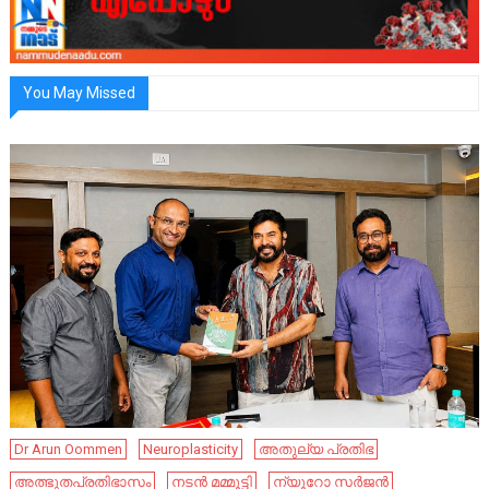
You May Missed
Dr Arun Oommen
Neuroplasticity
അതുല്യ പ്രതിഭ
അത്ഭുതപ്രതിഭാസം
നടൻ മമ്മൂട്ടി
ന്യൂറോ സർജൻ