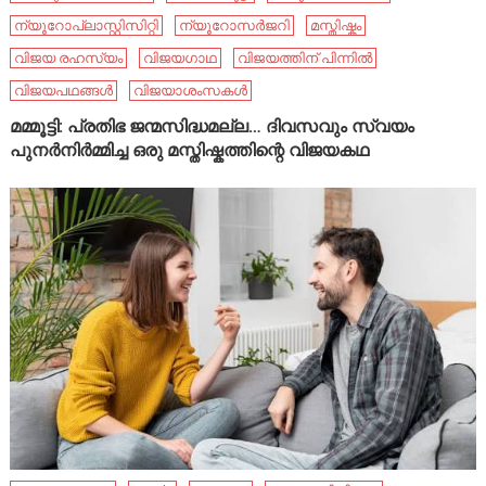
ന്യൂറോപ്ലാസ്റ്റിസിറ്റി
ന്യൂറോസർജറി
മസ്തിഷ്കം
വിജയ രഹസ്യം
വിജയഗാഥ
വിജയത്തിന് പിന്നിൽ
വിജയപഥങ്ങൾ
വിജയാശംസകൾ
മമ്മൂട്ടി: പ്രതിഭ ജന്മസിദ്ധമല്ല… ദിവസവും സ്വയം
പുനർനിർമ്മിച്ച ഒരു മസ്തിഷ്കത്തിന്റെ വിജയകഥ