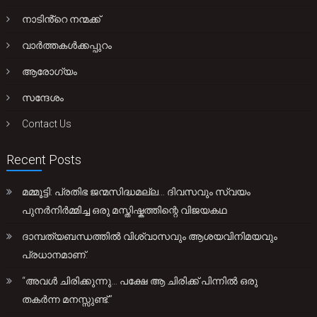
നാടിൻ്റെ നന്മക്ക്
വാർത്തകൾക്കപ്പുറം
ആരോഗ്യം
സന്ദേശം
Contact Us
Recent Posts
മമ്മൂട്ടി: പ്രതിഭ ജന്മസിദ്ധമല്ല… ദിവസവും സ്വയം
പുനർനിർമ്മിച്ച ഒരു മസ്തിഷ്കത്തിന്റെ വിജയകഥ
ദാമ്പത്യബന്ധത്തിൽ വിശ്വാസവും ആശയവിനിമയവും
പ്രധാനമാണ്.
“അവൾ ചിരിക്കുന്നു… പക്ഷേ ആ ചിരിക്ക് പിന്നിൽ ഒരു
തകർന്ന മനസ്സുണ്ട്.”