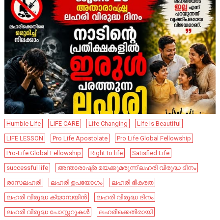
Humble Life
LIFE CARE
Life Changing
Life Is Beautiful
LIFE LESSON
Pro Life Apostolate
Pro Life Global Fellowship
Pro-Life Global Fellowship
Right to life
Satisfied Life
successful life
അന്താരാഷ്ട്ര മയക്കുമരുന്ന് ലഹരി വിരുദ്ധ ദിനം
രാസലഹരി
ലഹരി ഉപയോഗം
ലഹരി ഭീകരത
ലഹരി വിരുദ്ധ ക്യാമ്പയിൻ
ലഹരി വിരുദ്ധ ദിനം
ലഹരി വിരുദ്ധ പോസ്റ്ററുകള്‍
ലഹരിക്കെതിരായി