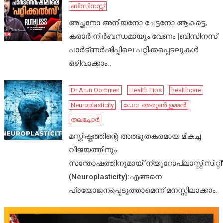
ബിസിനസ്സ്
അച്ഛനോ അനിയനോ ചേട്ടനോ ആകട്ടെ,
കരാർ നിർബന്ധമായും വേണം |ബിസിനസ്
പാർട്ണർഷിപ്പിലെ പറ്റിക്കപ്പെടലുകൾ
ഒഴിവാക്കാം..
Dr Arun Oommen
Health Tips
healthcare
Neuroplasticity
ഡോ .അരുൺ ഉമ്മൻ
തലച്ചോർ
മസ്തിഷ്കത്തിന്റെ അത്ഭുതകരമായ മികച്ച
വിജയത്തിനും
സന്തോഷത്തിനുമായി’ന്യൂറോപ്ലാസ്റ്റിസിറ്റി’
(Neuroplasticity):എങ്ങനെ
പ്രയോജനപ്പെടുത്താമെന്ന് മനസ്സിലാക്കാം.