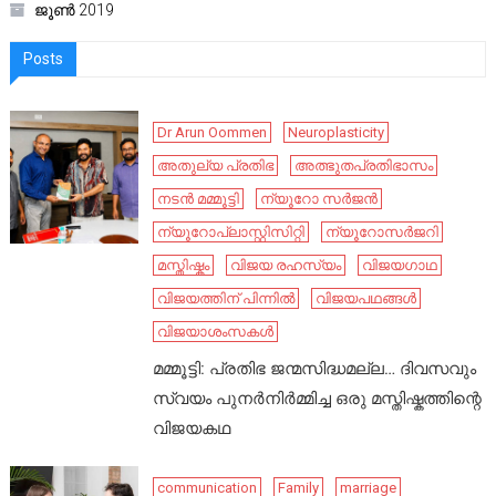
ജൂൺ 2019
Posts
Dr Arun Oommen
Neuroplasticity
അതുല്യ പ്രതിഭ
അത്ഭുതപ്രതിഭാസം
നടൻ മമ്മൂട്ടി
ന്യൂറോ സർജൻ
ന്യൂറോപ്ലാസ്റ്റിസിറ്റി
ന്യൂറോസർജറി
മസ്തിഷ്കം
വിജയ രഹസ്യം
വിജയഗാഥ
വിജയത്തിന് പിന്നിൽ
വിജയപഥങ്ങൾ
വിജയാശംസകൾ
മമ്മൂട്ടി: പ്രതിഭ ജന്മസിദ്ധമല്ല… ദിവസവും
സ്വയം പുനർനിർമ്മിച്ച ഒരു മസ്തിഷ്കത്തിന്റെ
വിജയകഥ
communication
Family
marriage