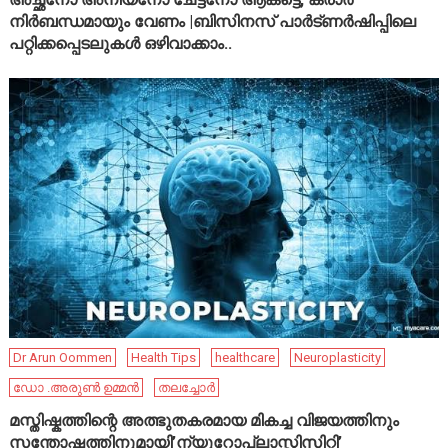
നിർബന്ധമായും വേണം |ബിസിനസ് പാർട്ണർഷിപ്പിലെ
പറ്റിക്കപ്പെടലുകൾ ഒഴിവാക്കാം..
Dr Arun Oommen
Health Tips
healthcare
Neuroplasticity
ഡോ .അരുൺ ഉമ്മൻ
തലച്ചോർ
മസ്തിഷ്കത്തിന്റെ അത്ഭുതകരമായ മികച്ച വിജയത്തിനും
സന്തോഷത്തിനുമായി’ന്യൂറോപ്ലാസ്റ്റിസിറ്റി’