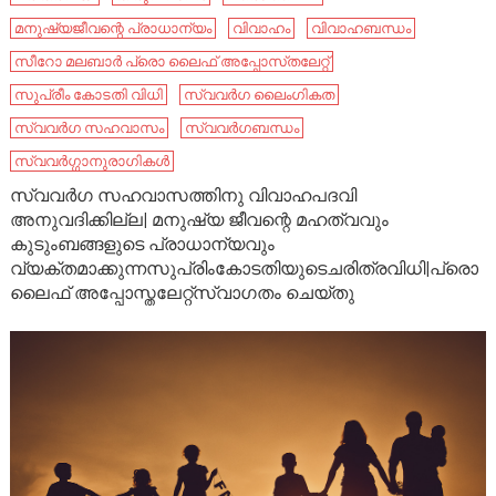
മനുഷ്യജീവന്റെ പ്രാധാന്യം
വിവാഹം
വിവാഹബന്ധം
സീറോ മലബാർ പ്രൊ ലൈഫ് അപ്പോസ്‌തലേറ്റ്
സുപ്രീം കോടതി വിധി
സ്വവർഗ ലൈംഗികത
സ്വവർഗ സഹവാസം
സ്വവർഗബന്ധം
സ്വവർഗ്ഗാനുരാഗികൾ
സ്വവർഗ സഹവാസത്തിനു വിവാഹപദവി
അനുവദിക്കില്ല| മനുഷ്യ ജീവന്റെ മഹത്വവും
കുടുംബങ്ങളുടെ പ്രാധാന്യവും
വ്യക്തമാക്കുന്നസുപ്രിംകോടതിയുടെചരിത്രവിധി|പ്രൊ
ലൈഫ് അപ്പോസ്തലേറ്റ്സ്വാഗതം ചെയ്‌തു