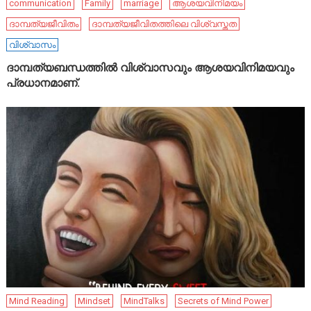
communication
Family
marriage
ആശയവിനിമയം
ദാമ്പത്യജീവിതം
ദാമ്പത്യജീവിതത്തിലെ വിശ്വസ്തത
വിശ്വാസം
ദാമ്പത്യബന്ധത്തിൽ വിശ്വാസവും ആശയവിനിമയവും
പ്രധാനമാണ്.
Mind Reading
Mindset
MindTalks
Secrets of Mind Power