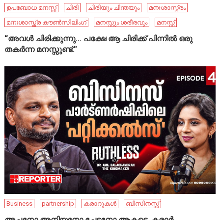
ഉപബോധ മനസ്സ്
ചിരി
ചിരിയും ചിന്തയും
മനഃശാസ്ത്രം
മനഃശാസ്ത്ര കൗൺസിലിംഗ്
മനസ്സും ശരീരവും
മനസ്സ്
“അവൾ ചിരിക്കുന്നു… പക്ഷേ ആ ചിരിക്ക് പിന്നിൽ ഒരു
തകർന്ന മനസ്സുണ്ട്.”
Business
partnership
കരാറുകൾ
ബിസിനസ്സ്
അച്ഛനോ അനിയനോ ചേട്ടനോ ആകട്ടെ, കരാർ