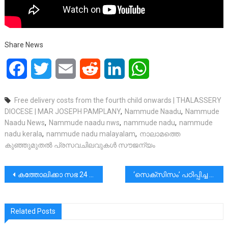
Share News
Facebook
Twitter
Email
Reddit
LinkedIn
WhatsApp
Free delivery costs from the fourth child onwards | THALASSERY
DIOCESE | MAR JOSEPH PAMPLANY
,
Nammude Naadu
,
Nammude
Naadu News
,
Nammude naadu nws
,
nammude nadu
,
nammude
nadu kerala
,
nammude nadu malayalam
,
നാലാമത്തെ
കുഞ്ഞുമുതല്‍ പ്രസവചിലവുകള്‍ സൗജന്യം
പോസ്റ്റുകളിലൂടെ
കത്തോലിക്കാ സഭ 24 സ്വയംഭരണ സഭകളുടെ ഒരു കൂട്ടായ്മയാണ്. ഓരോന്നിനും അതിന്റേതായ വ്യത്യസ്തമായ ആരാധനാക്രമ, ദൈവശാസ്ത്ര, കാനോനിക്കൽ പാരമ്പര്യങ്ങളുണ്ട്.
‘സെക്സിസം’ പഠിപ്പിച്ച മകൾ!!!
Related Posts