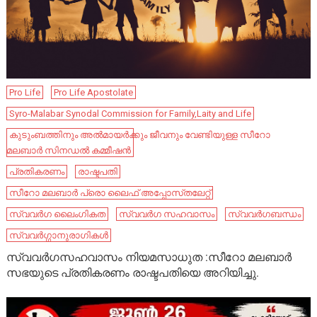
Pro Life
Pro Life Apostolate
Syro-Malabar Synodal Commission for Family,Laity and Life
കുടുംബത്തിനും അൽമായർക്കും ജീവനും വേണ്ടിയുള്ള സീറോ
മലബാർ സിനഡൽ കമ്മീഷൻ
പ്രതികരണം
രാഷ്ടപതി
സീറോ മലബാർ പ്രൊ ലൈഫ് അപ്പോസ്‌തലേറ്റ്
സ്വവർഗ ലൈംഗികത
സ്വവർഗ സഹവാസം
സ്വവർഗബന്ധം
സ്വവർഗ്ഗാനുരാഗികൾ
സ്വവർഗസഹവാസം നിയമസാധുത :സീറോ മലബാർ
സഭയുടെ പ്രതികരണം രാഷ്ടപതിയെ അറിയിച്ചു.