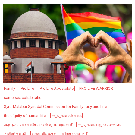
Family
Pro Life
Pro Life Apostolate
PRO-LIFE WARRIOR
same-sex cohabitation
Syro-Malabar Synodal Commission for Family,Laity and Life
the dignity of human life
കുടുംബ ജീവിതം
കുടുംബം പവിത്രവും വിശുദ്ധവുമാണ്
കുടുംബങ്ങളുടെ ക്ഷേമം
ചരിത്രവിധി
തിരുവിവാഹം
പ്രൊ ലൈഫ്