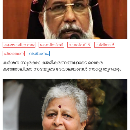
കത്തോലിക്ക സഭ
കെസിബിസി
കോവിഡ് 19
കർദിനാൾ
പ്രാർത്ഥന
വിശ്വാസം
കര്‍ശന സുരക്ഷാ ക്രമീകരണങ്ങളോടെ മലങ്കര
കത്തോലിക്കാ സഭയുടെ ദേവാലയങ്ങള്‍ നാളെ തുറക്കും