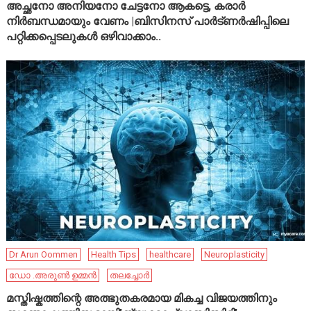
അച്ഛനോ അനിയനോ ചേട്ടനോ ആകട്ടെ, കരാർ
നിർബന്ധമായും വേണം |ബിസിനസ് പാർട്ണർഷിപ്പിലെ
പറ്റിക്കപ്പെടലുകൾ ഒഴിവാക്കാം..
Dr Arun Oommen
Health Tips
healthcare
Neuroplasticity
ഡോ .അരുൺ ഉമ്മൻ
തലച്ചോർ
മസ്തിഷ്കത്തിന്റെ അത്ഭുതകരമായ മികച്ച വിജയത്തിനും