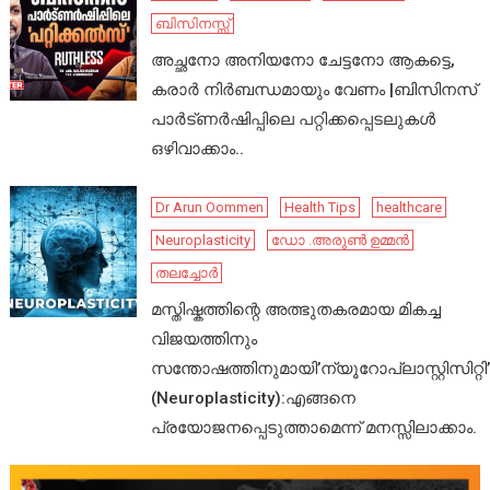
ബിസിനസ്സ്
അച്ഛനോ അനിയനോ ചേട്ടനോ ആകട്ടെ,
കരാർ നിർബന്ധമായും വേണം |ബിസിനസ്
പാർട്ണർഷിപ്പിലെ പറ്റിക്കപ്പെടലുകൾ
ഒഴിവാക്കാം..
Dr Arun Oommen
Health Tips
healthcare
Neuroplasticity
ഡോ .അരുൺ ഉമ്മൻ
തലച്ചോർ
മസ്തിഷ്കത്തിന്റെ അത്ഭുതകരമായ മികച്ച
വിജയത്തിനും
സന്തോഷത്തിനുമായി’ന്യൂറോപ്ലാസ്റ്റിസിറ്റി’
(Neuroplasticity):എങ്ങനെ
പ്രയോജനപ്പെടുത്താമെന്ന് മനസ്സിലാക്കാം.