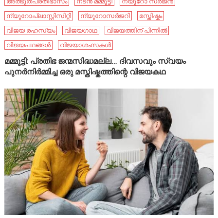
അത്ഭുതപ്രതിഭാസം
നടൻ മമ്മൂട്ടി
ന്യൂറോ സർജൻ
ന്യൂറോപ്ലാസ്റ്റിസിറ്റി
ന്യൂറോസർജറി
മസ്തിഷ്കം
വിജയ രഹസ്യം
വിജയഗാഥ
വിജയത്തിന് പിന്നിൽ
വിജയപഥങ്ങൾ
വിജയാശംസകൾ
മമ്മൂട്ടി: പ്രതിഭ ജന്മസിദ്ധമല്ല… ദിവസവും സ്വയം
പുനർനിർമ്മിച്ച ഒരു മസ്തിഷ്കത്തിന്റെ വിജയകഥ