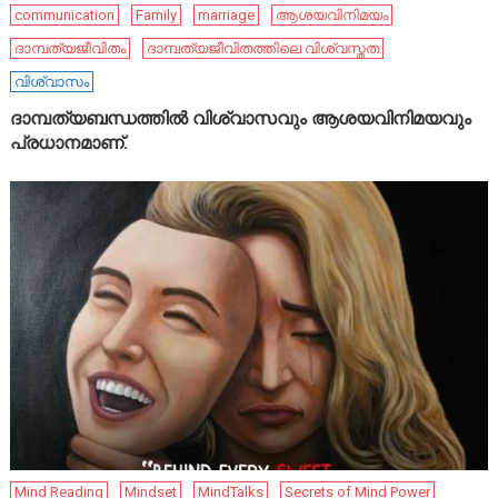
communication
Family
marriage
ആശയവിനിമയം
ദാമ്പത്യജീവിതം
ദാമ്പത്യജീവിതത്തിലെ വിശ്വസ്തത
വിശ്വാസം
ദാമ്പത്യബന്ധത്തിൽ വിശ്വാസവും ആശയവിനിമയവും
പ്രധാനമാണ്.
Mind Reading
Mindset
MindTalks
Secrets of Mind Power