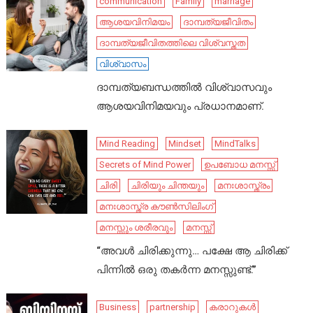
communication
Family
marriage
ആശയവിനിമയം
ദാമ്പത്യജീവിതം
ദാമ്പത്യജീവിതത്തിലെ വിശ്വസ്തത
വിശ്വാസം
ദാമ്പത്യബന്ധത്തിൽ വിശ്വാസവും
ആശയവിനിമയവും പ്രധാനമാണ്.
Mind Reading
Mindset
MindTalks
Secrets of Mind Power
ഉപബോധ മനസ്സ്
ചിരി
ചിരിയും ചിന്തയും
മനഃശാസ്ത്രം
മനഃശാസ്ത്ര കൗൺസിലിംഗ്
മനസ്സും ശരീരവും
മനസ്സ്
“അവൾ ചിരിക്കുന്നു… പക്ഷേ ആ ചിരിക്ക്
പിന്നിൽ ഒരു തകർന്ന മനസ്സുണ്ട്.”
Business
partnership
കരാറുകൾ