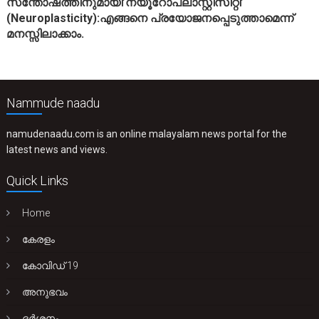
സന്തോഷത്തിനുമായി’ന്യൂറോപ്ലാസ്റ്റിസിറ്റി’
(Neuroplasticity):എങ്ങനെ പ്രയോജനപ്പെടുത്താമെന്ന്
മനസ്സിലാക്കാം.
Nammude naadu
namudenaadu.com is an online malayalam news portal for the
latest news and views.
Quick Links
Home
കേരളം
കോവിഡ് 19
അനുഭവം
ദർശനം