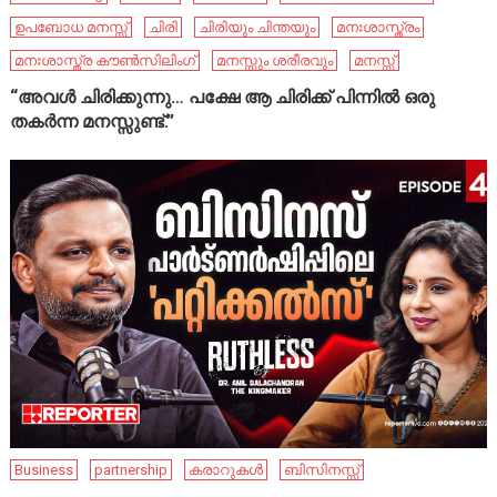
ഉപബോധ മനസ്സ്
ചിരി
ചിരിയും ചിന്തയും
മനഃശാസ്ത്രം
മനഃശാസ്ത്ര കൗൺസിലിംഗ്
മനസ്സും ശരീരവും
മനസ്സ്
“അവൾ ചിരിക്കുന്നു… പക്ഷേ ആ ചിരിക്ക് പിന്നിൽ ഒരു
തകർന്ന മനസ്സുണ്ട്.”
Business
partnership
കരാറുകൾ
ബിസിനസ്സ്