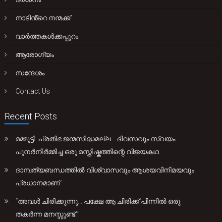
നാടിൻ്റെ നന്മക്ക്
വാർത്തകൾക്കപ്പുറം
ആരോഗ്യം
സന്ദേശം
Contact Us
Recent Posts
മമ്മൂട്ടി: പ്രതിഭ ജന്മസിദ്ധമല്ല… ദിവസവും സ്വയം
പുനർനിർമ്മിച്ച ഒരു മസ്തിഷ്കത്തിന്റെ വിജയകഥ
ദാമ്പത്യബന്ധത്തിൽ വിശ്വാസവും ആശയവിനിമയവും
പ്രധാനമാണ്.
“അവൾ ചിരിക്കുന്നു… പക്ഷേ ആ ചിരിക്ക് പിന്നിൽ ഒരു
തകർന്ന മനസ്സുണ്ട്.”