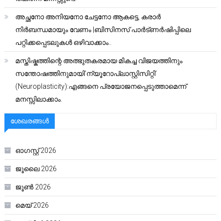
അച്ഛനോ അനിയനോ ചേട്ടനോ ആകട്ടെ, കരാർ
നിർബന്ധമായും വേണം |ബിസിനസ് പാർട്ണർഷിപ്പിലെ
പറ്റിക്കപ്പെടലുകൾ ഒഴിവാക്കാം..
മസ്തിഷ്കത്തിന്റെ അത്ഭുതകരമായ മികച്ച വിജയത്തിനും
സന്തോഷത്തിനുമായി’ന്യൂറോപ്ലാസ്റ്റിസിറ്റി’
(Neuroplasticity):എങ്ങനെ പ്രയോജനപ്പെടുത്താമെന്ന്
മനസ്സിലാക്കാം.
ശേഖരങ്ങൾ
ഓഗസ്റ്റ്‌ 2026
ജൂലൈ 2026
ജൂൺ 2026
മെയ്‌ 2026