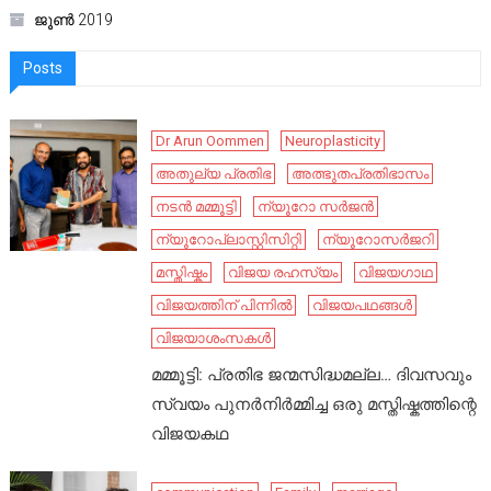
ജൂൺ 2019
Posts
Dr Arun Oommen
Neuroplasticity
അതുല്യ പ്രതിഭ
അത്ഭുതപ്രതിഭാസം
നടൻ മമ്മൂട്ടി
ന്യൂറോ സർജൻ
ന്യൂറോപ്ലാസ്റ്റിസിറ്റി
ന്യൂറോസർജറി
മസ്തിഷ്കം
വിജയ രഹസ്യം
വിജയഗാഥ
വിജയത്തിന് പിന്നിൽ
വിജയപഥങ്ങൾ
വിജയാശംസകൾ
മമ്മൂട്ടി: പ്രതിഭ ജന്മസിദ്ധമല്ല… ദിവസവും
സ്വയം പുനർനിർമ്മിച്ച ഒരു മസ്തിഷ്കത്തിന്റെ
വിജയകഥ