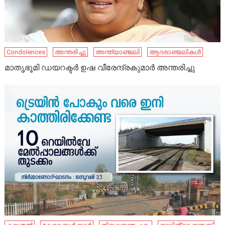
Condolences
അന്തരിച്ചു
അന്ത്യാഞ്ജലി
ആദരാഞ്ജലികൾ
മാതൃഭൂമി ഡയറക്ടര്‍ ഉഷ വീരേന്ദ്രകുമാര്‍ അന്തരിച്ചു