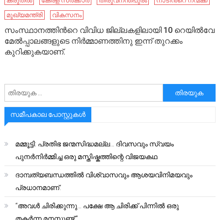
കരുതൽ
കേരള സർക്കാർ
തിരുവനന്തപുരം
നാടിൻ്റെ നന്മക്ക്
മുഖ്യമന്ത്രി
വികസനം
സംസ്ഥാനത്തിന്‍റെ വിവിധ ജില്ലകളിലായി 10 റെയില്‍വേ
മേല്‍പ്പാലങ്ങളുടെ നിര്‍മ്മാണത്തിനു ഇന്ന് തുറക്കം
കുറിക്കുകയാണ്.
അനേഷിക്കുക
സമീപകാല പോസ്റ്റുകൾ
മമ്മൂട്ടി: പ്രതിഭ ജന്മസിദ്ധമല്ല… ദിവസവും സ്വയം
പുനർനിർമ്മിച്ച ഒരു മസ്തിഷ്കത്തിന്റെ വിജയകഥ
ദാമ്പത്യബന്ധത്തിൽ വിശ്വാസവും ആശയവിനിമയവും
പ്രധാനമാണ്.
“അവൾ ചിരിക്കുന്നു… പക്ഷേ ആ ചിരിക്ക് പിന്നിൽ ഒരു
തകർന്ന മനസ്സുണ്ട്.”