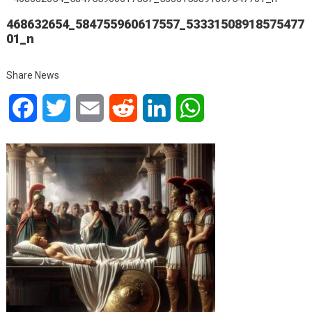
468632654_584755960617557_53331508918575477
01_n
Share News
Facebook
Twitter
Email
Reddit
LinkedIn
WhatsApp