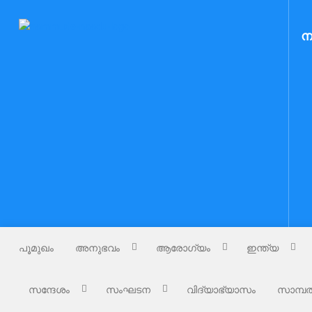
Skip
to
Nammude Naadu
ന
നമ്മുടെ നാട്
content
പൂമുഖം
അനുഭവം
ആരോഗ്യം
ഇന്ത്യ
സന്ദേശം
സംഘടന
വിദ്യാഭ്യാസം
സാമ്പത