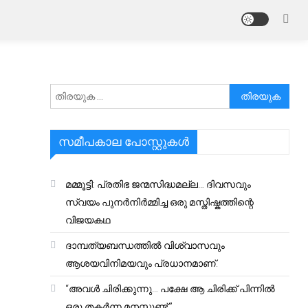
അനേഷിക്കുക
സമീപകാല പോസ്റ്റുകൾ
മമ്മൂട്ടി: പ്രതിഭ ജന്മസിദ്ധമല്ല… ദിവസവും
സ്വയം പുനർനിർമ്മിച്ച ഒരു മസ്തിഷ്കത്തിന്റെ
വിജയകഥ
ദാമ്പത്യബന്ധത്തിൽ വിശ്വാസവും
ആശയവിനിമയവും പ്രധാനമാണ്.
“അവൾ ചിരിക്കുന്നു… പക്ഷേ ആ ചിരിക്ക് പിന്നിൽ
ഒരു തകർന്ന മനസ്സുണ്ട്.”