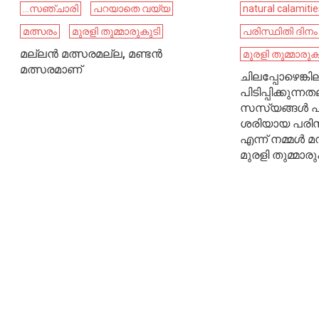
...സഞ്ചാരി
പറയാതെ വയ്യ
natural calamitie
മത്സരം
മുരളി തുമ്മാരുകുടി
പരിസ്ഥിതി ദിനം
മല്ലൻ മത്സരമല്ല, മണ്ടൻ
മുരളി തുമ്മാരുക
മത്സരമാണ്
ചിലപ്പോഴെങ്കിലു
പിടിപ്പിക്കുന
സസ്യങ്ങൾ പിഴ
ശരിയായ പരിസ
എന്ന് നമ്മൾ മന
മുരളി തുമ്മാരു