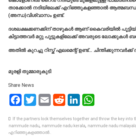
കൊളോണിൽ റൈൻ നദിയുടെ മുകളിലുള്ള പാലത്തിൻറെ കൈവര
താക്കോൽ നദിയിലേക്ക് എറിഞ്ഞുകളഞ്ഞാൽ ആത്മബന്ധവ
(അന്ധ)വിശ്വാസം ഉണ്ട്.
ദശലക്ഷക്കണക്കിന് താഴുകൾ ആണ് കൈവരിയിൽ പൂട്ടിയിട്ട
കിട്ടാത്തവർ മറ്റു പൂട്ടുകളിലേക്ക് അവരുടെ ലോക്കുകൾ ബന്ധി
അതിൽ കുറച്ചു റിസ്ക് എലമെന്റ് ഉണ്ട്… ചിന്തിക്കുന്നവർക്ക് ദൃ
മുരളി തുമ്മാരുകുടി
Share News
Facebook
Twitter
Email
Reddit
LinkedIn
WhatsApp
If the partners lock themselves together and throw the key into th
nammude nadu
,
nammude nadu kerala
,
nammude nadu malayal
എറിഞ്ഞുകളഞ്ഞാൽ..