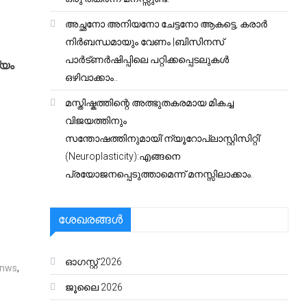
അച്ഛനോ അനിയനോ ചേട്ടനോ ആകട്ടെ, കരാർ
നിർബന്ധമായും വേണം |ബിസിനസ്
പാർട്ണർഷിപ്പിലെ പറ്റിക്കപ്പെടലുകൾ
്യം
ഒഴിവാക്കാം..
മസ്തിഷ്കത്തിന്റെ അത്ഭുതകരമായ മികച്ച
വിജയത്തിനും
സന്തോഷത്തിനുമായി’ന്യൂറോപ്ലാസ്റ്റിസിറ്റി’
(Neuroplasticity):എങ്ങനെ
പ്രയോജനപ്പെടുത്താമെന്ന് മനസ്സിലാക്കാം.
ശേഖരങ്ങൾ
ഓഗസ്റ്റ്‌ 2026
 nws
,
ജൂലൈ 2026