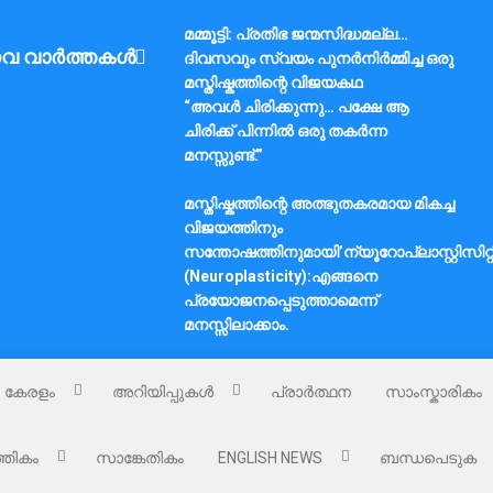
മമ്മൂട്ടി: പ്രതിഭ ജന്മസിദ്ധമല്ല…
വ വാർത്തകൾ
ദിവസവും സ്വയം പുനർനിർമ്മിച്ച ഒരു
മസ്തിഷ്കത്തിന്റെ വിജയകഥ
“അവൾ ചിരിക്കുന്നു… പക്ഷേ ആ
ചിരിക്ക് പിന്നിൽ ഒരു തകർന്ന
മനസ്സുണ്ട്.”
മസ്തിഷ്കത്തിന്റെ അത്ഭുതകരമായ മികച്ച
വിജയത്തിനും
സന്തോഷത്തിനുമായി’ന്യൂറോപ്ലാസ്റ്റിസിറ്റ
(Neuroplasticity):എങ്ങനെ
പ്രയോജനപ്പെടുത്താമെന്ന്
മനസ്സിലാക്കാം.
കേരളം
അറിയിപ്പുകൾ
പ്രാർത്ഥന
സാംസ്കാരികം
്തികം
സാങ്കേതികം
ENGLISH NEWS
ബന്ധപെടുക