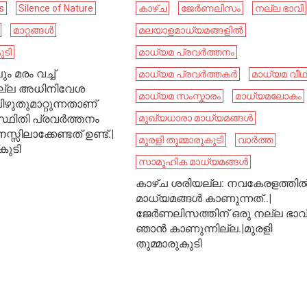
s
Silence of Nature
കാഴ്ച
ജേർണലിസം
നല്ല ഭാവി
മാറ്റങ്ങൾ
മലയാളമാധ്യമങ്ങളിൽ
ുടി
മാധ്യമ പ്രവര്‍ത്തനം
ം മരം വച്ച്
മാധ്യമ പ്രവർത്തകർ
മാധ്യമ വീഥ
്നതല്ല അധിനിവേശ
മാധ്യമ സംസ്കാരം
മാധ്യമലോകം
ുതുമാറ്റുന്നതാണ്
്ഥിതി പ്രവർത്തനം
മുഖ്യധാരാ മാധ്യമങ്ങള്‍
സ്സിലാക്കേണ്ടത് ഉണ്ട്.|
മുരളി തുമ്മാരുകുടി
വാർത്ത
കുടി
സാമൂഹിക മാധ്യമങ്ങൾ
കാഴ്ച ശരിയല്ല: നവകേരളത്തി
മാധ്യമങ്ങൾ കാണുന്നത്..|
ജേർണലിസത്തിന് ഒരു നല്ല ഭാവ
ഞാൻ കാണുന്നില്ല.|മുരളി
തുമ്മാരുകുടി