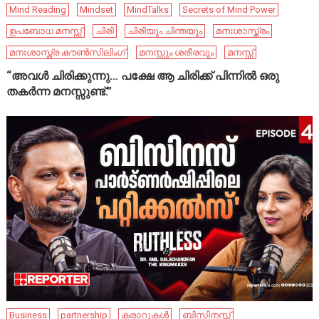
Mind Reading
Mindset
MindTalks
Secrets of Mind Power
ഉപബോധ മനസ്സ്
ചിരി
ചിരിയും ചിന്തയും
മനഃശാസ്ത്രം
മനഃശാസ്ത്ര കൗൺസിലിംഗ്
മനസ്സും ശരീരവും
മനസ്സ്
“അവൾ ചിരിക്കുന്നു… പക്ഷേ ആ ചിരിക്ക് പിന്നിൽ ഒരു
തകർന്ന മനസ്സുണ്ട്.”
Business
partnership
കരാറുകൾ
ബിസിനസ്സ്