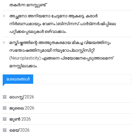
തകർന്ന മനസ്സുണ്ട്.”
അച്ഛനോ അനിയനോ ചേട്ടനോ ആകട്ടെ, കരാർ
നിർബന്ധമായും വേണം |ബിസിനസ് പാർട്ണർഷിപ്പിലെ
പറ്റിക്കപ്പെടലുകൾ ഒഴിവാക്കാം..
മസ്തിഷ്കത്തിന്റെ അത്ഭുതകരമായ മികച്ച വിജയത്തിനും
സന്തോഷത്തിനുമായി’ന്യൂറോപ്ലാസ്റ്റിസിറ്റി’
(Neuroplasticity):എങ്ങനെ പ്രയോജനപ്പെടുത്താമെന്ന്
മനസ്സിലാക്കാം.
ശേഖരങ്ങൾ
ഓഗസ്റ്റ്‌ 2026
ജൂലൈ 2026
ജൂൺ 2026
മെയ്‌ 2026