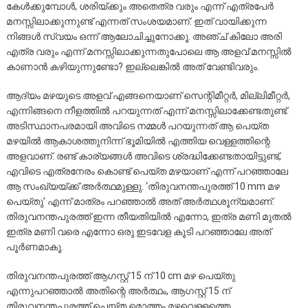
കേൾക്കുമ്പോൾ, ശരിയ്ക്കും അതെത്ര വരും എന്ന് എത്രപേർ
മനസ്സിലാക്കുന്നുണ്ട് എന്നത് സംശയമാണ്. ഇത് വായിക്കുന്ന
നിങ്ങൾ സ്വയം ഒന്ന് ആലോചിച്ചുനോക്കൂ. അഞ്ച് കിലോ അരി
എത്ര വരും എന്ന് മനസ്സിലാക്കുന്നതുപോലെ ആ അളവ് മനസ്സിൽ
കാണാൻ കഴിയുന്നുണ്ടോ? ഇല്ലെങ്കിൽ അത് വേണ്ടിവരും.
ആദ്യം മഴയുടെ അളവ് എങ്ങനെയാണ് സെന്റിമീറ്റർ, മില്ലിമീറ്റർ,
എന്നിങ്ങനെ നീളത്തിൽ പറയുന്നത് എന്ന് മനസ്സിലാക്കേണ്ടതുണ്ട്.
അടിസ്ഥാനപരമായി അവിടെ നമ്മൾ പറയുന്നത് ആ പെയ്ത
മഴയിൽ ആകാശത്തുനിന്ന് ഭൂമിയിൽ എത്തിയ വെള്ളത്തിന്റെ
അളവാണ്. രണ്ട് കാര്യങ്ങൾ അവിടെ ശ്രദ്ധിക്കേണ്ടതായിട്ടുണ്ട്,
എവിടെ എത്രനേരം കൊണ്ട് പെയ്ത മഴയാണ് എന്ന് പറഞ്ഞാലേ
ആ സംഖ്യയ്ക്ക് അർത്ഥമുള്ളു. ‘തിരുവനന്തപുരത്ത് 10 mm മഴ
പെയ്തു’ എന്ന് മാത്രം പറഞ്ഞാൽ അത് അർത്ഥശൂന്യമാണ്.
തിരുവനന്തപുരത്ത് ഇന്ന തീയതിയിൽ എന്നോ, ഇത്ര മണി മുതൽ
ഇത്ര മണി വരെ എന്നോ ഒരു ഇടവേള കൂടി പറഞ്ഞാലേ അത്
പൂർണമാകൂ.
തിരുവനന്തപുരത്ത് ആഗസ്റ്റ് 15 ന് 10 cm മഴ പെയ്തു
എന്നുപറഞ്ഞാൽ അതിന്റെ അർത്ഥം, ആഗസ്റ്റ് 15 ന്
തിരുവനന്തപുരത്ത് പെയ്ത മൊത്തം മഴവെള്ളത്തെ