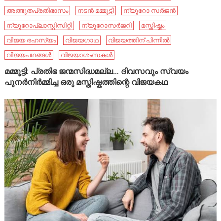
അത്ഭുതപ്രതിഭാസം
നടൻ മമ്മൂട്ടി
ന്യൂറോ സർജൻ
ന്യൂറോപ്ലാസ്റ്റിസിറ്റി
ന്യൂറോസർജറി
മസ്തിഷ്കം
വിജയ രഹസ്യം
വിജയഗാഥ
വിജയത്തിന് പിന്നിൽ
വിജയപഥങ്ങൾ
വിജയാശംസകൾ
മമ്മൂട്ടി: പ്രതിഭ ജന്മസിദ്ധമല്ല… ദിവസവും സ്വയം
പുനർനിർമ്മിച്ച ഒരു മസ്തിഷ്കത്തിന്റെ വിജയകഥ