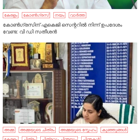
കേരളം
കോണ്‍ഗ്രസ്
നയം
വാർത്ത
കോണ്‍ഗ്രസിന് എകെജി സെന്ററില്‍ നിന്ന് ഉപദേശം
വേണ്ട: വി ഡി സതീശന്‍
അമ്മ
അമ്മയുടെ ചിത്രം
അമ്മയുടെ സ്നേഹം
കുഞ്ഞുങ്ങൾ
കേരളം
ചിത്രം
ചിത്രവും ചിന്തയും
ചിന്തകൾ