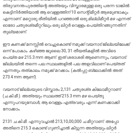
തിരുവനന്തപുരത്തിന്റെ അത്രയും വിസ്താരമുള്ള ഒരു പരന്ന ടാങ്കിൽ
കെട്ടിനിർത്തിയാൽ ആ വെള്ളത്തിന് 10 സെന്റിമീറ്റർ ആഴമുണ്ടാകും
എന്നാണ്. മറ്റൊരു രീതിയിൽ പറഞ്ഞാൽ ഒരു മില്ലിമീറ്റർ മഴ എന്നത്
ഓരോ ചതുരശ്രമീറ്ററിലും ഒരു ലിറ്റർ വെള്ളം പെയ്തിറങ്ങുന്നതിന്
തുല്യമാണ്.
ഈ കണക്ക് മനസ്സിൽ വെച്ചുകൊണ്ട് നമുക്ക് വയനാട് ജില്ലയിലേക്ക്
ഒന്ന് പോകാം. കഴിഞ്ഞ ജൂലൈ 30, 31 തീയതികളിൽ അവിടെ
പെയ്ത മഴ 215.3 mm ആണ്. ഇത് ശരാശരി ആണെന്നും, വയനാട്
ജില്ലയിൽ തന്നെ പല സ്ഥലങ്ങളിൽ പല അളവിലാണ് പെയ്തത്
എന്നതും തത്കാലം നമുക്ക് മറക്കാം. (കൽപ്പറ്റ ബ്ലോക്കിൽ അത്
273.4 mm ആണ്).
വയനാട് ജില്ലയുടെ വിസ്താരം 2,131 ചതുരശ്ര കിലോമീറ്ററാണ്
(ച.കി.മീ.). അത്രയും സ്ഥലത്ത് 215.3 mm മഴ പെയ്തു
എന്നുപറയുമ്പോൾ, ആ വെള്ളം എത്രവരും എന്ന് കണക്കാക്കി
നോക്കാം.
2131 ച.കി.മീ. എന്നുവച്ചാൽ 213,10,00,000 ച.മീറ്ററാണ്. അപ്പോ
അതിനെ 215.3 കൊണ്ട് ഗുണിച്ചാൽ കിട്ടുന്ന അത്രയും ലിറ്റർ