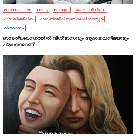
communication
Family
marriage
ആശയവിനിമയം
ദാമ്പത്യജീവിതം
ദാമ്പത്യജീവിതത്തിലെ വിശ്വസ്തത
വിശ്വാസം
ദാമ്പത്യബന്ധത്തിൽ വിശ്വാസവും ആശയവിനിമയവും
പ്രധാനമാണ്.