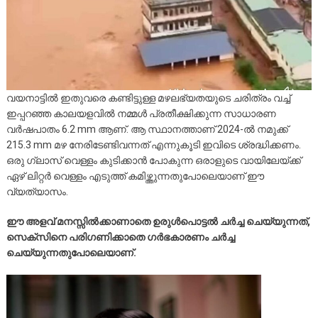
വയനാട്ടിൽ ഇതുവരെ കണ്ടിട്ടുള്ള മഴലഭ്യതയുടെ ചരിത്രം വച്ച്
ഇപ്പറഞ്ഞ കാലയളവിൽ നമ്മൾ പ്രതീക്ഷിക്കുന്ന സാധാരണ
വർഷപാതം 6.2 mm ആണ്. ആ സ്ഥാനത്താണ് 2024-ൽ നമുക്ക്
215.3 mm മഴ നേരിടേണ്ടിവന്നത് എന്നുകൂടി ഇവിടെ ശ്രദ്ധിക്കണം.
ഒരു ഗ്ലാസ് വെള്ളം കുടിക്കാൻ പോകുന്ന ഒരാളുടെ വായിലേയ്ക്ക്
ഏഴ് ലിറ്റർ വെള്ളം എടുത്ത് കമിഴ്ത്തുന്നതുപോലെയാണ് ഈ
വ്യത്യാസം.
ഈ അളവ് മനസ്സിൽക്കാണാതെ ഉരുൾപൊട്ടൽ ചർച്ച ചെയ്യുന്നത്,
സെക്സിനെ പരിഗണിക്കാതെ ഗർഭകാരണം ചർച്ച
ചെയ്യുന്നതുപോലെയാണ്.