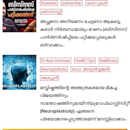
Business
partnership
കരാറുകൾ
ബിസിനസ്സ്
അച്ഛനോ അനിയനോ ചേട്ടനോ ആകട്ടെ,
കരാർ നിർബന്ധമായും വേണം |ബിസിനസ്
പാർട്ണർഷിപ്പിലെ പറ്റിക്കപ്പെടലുകൾ
ഒഴിവാക്കാം..
Dr Arun Oommen
Health Tips
healthcare
Neuroplasticity
ഡോ .അരുൺ ഉമ്മൻ
തലച്ചോർ
മസ്തിഷ്കത്തിന്റെ അത്ഭുതകരമായ മികച്ച
വിജയത്തിനും
സന്തോഷത്തിനുമായി’ന്യൂറോപ്ലാസ്റ്റിസിറ്റി’
(Neuroplasticity):എങ്ങനെ
പ്രയോജനപ്പെടുത്താമെന്ന് മനസ്സിലാക്കാം.