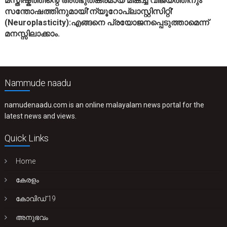
മസ്തിഷ്കത്തിന്റെ അത്ഭുതകരമായ മികച്ച വിജയത്തിനും
സന്തോഷത്തിനുമായി’ന്യൂറോപ്ലാസ്റ്റിസിറ്റി’
(Neuroplasticity):എങ്ങനെ പ്രയോജനപ്പെടുത്താമെന്ന്
മനസ്സിലാക്കാം.
Nammude naadu
namudenaadu.com is an online malayalam news portal for the
latest news and views.
Quick Links
Home
കേരളം
കോവിഡ് 19
അനുഭവം