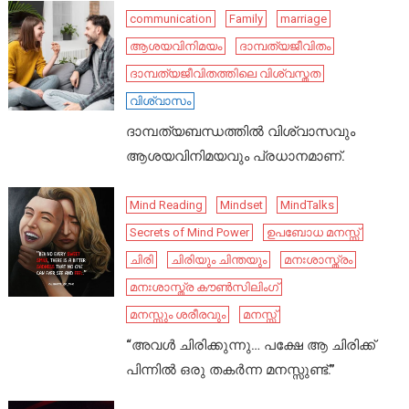
communication
Family
marriage
ആശയവിനിമയം
ദാമ്പത്യജീവിതം
ദാമ്പത്യജീവിതത്തിലെ വിശ്വസ്തത
വിശ്വാസം
ദാമ്പത്യബന്ധത്തിൽ വിശ്വാസവും
ആശയവിനിമയവും പ്രധാനമാണ്.
Mind Reading
Mindset
MindTalks
Secrets of Mind Power
ഉപബോധ മനസ്സ്
ചിരി
ചിരിയും ചിന്തയും
മനഃശാസ്ത്രം
മനഃശാസ്ത്ര കൗൺസിലിംഗ്
മനസ്സും ശരീരവും
മനസ്സ്
“അവൾ ചിരിക്കുന്നു… പക്ഷേ ആ ചിരിക്ക്
പിന്നിൽ ഒരു തകർന്ന മനസ്സുണ്ട്.”