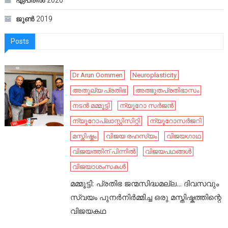
ഏപ്രിൽ 2020
ജൂൺ 2019
Posts
Dr Arun Oommen
Neuroplasticity
അതുല്യ പ്രതിഭ
അത്ഭുതപ്രതിഭാസം
നടൻ മമ്മൂട്ടി
ന്യൂറോ സർജൻ
ന്യൂറോപ്ലാസ്റ്റിസിറ്റി
ന്യൂറോസർജറി
മസ്തിഷ്കം
വിജയ രഹസ്യം
വിജയഗാഥ
വിജയത്തിന് പിന്നിൽ
വിജയപഥങ്ങൾ
വിജയാശംസകൾ
മമ്മൂട്ടി: പ്രതിഭ ജന്മസിദ്ധമല്ല… ദിവസവും
സ്വയം പുനർനിർമ്മിച്ച ഒരു മസ്തിഷ്കത്തിന്റെ
വിജയകഥ