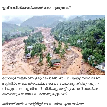
ഇത് അവിശ്വസനീയമായി തോന്നുന്നുണ്ടോ?
തോന്നുന്നെങ്കിലാണ്, ഉരുൾപൊട്ടൽ ചർച്ച ചെയ്യുമ്പോൾ മഴയെ
മാറ്റിനിർത്തി ബാക്കിയെല്ലാം തലങ്ങും വിലങ്ങും കീറിമുറിക്കുന്ന
വിദഗ്ദ്ധവാദങ്ങളെ നിങ്ങൾ സീരിയസ്സായിട്ട് എടുക്കാൻ സാധ്യത.
അതൊരു ഭാവനയല്ല, കണക്കുകൂട്ടലാണ്.
ഒരിടത്ത് ഇത്ര സെന്റിമീറ്റർ മഴ പെയ്തു എന്ന വാർത്ത