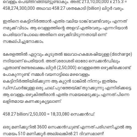
വെള്ളം പെയ്തിറങ്ങിയിട്ടുണ്ടാകും. അത്, 213,10,00,000 x 215.3 =
458,274,300,000 അഥവാ 458.27 ശതകോടി (billion) ലിറ്റർ വരും.
ഇതിനെ കെട്ടിനിർത്താൻ എത്ര വലിയ ടാങ്ക് വേണ്ടിവരും എന്നത്
നമുക്ക് വിടാം. ആ വെള്ളത്തിന്റെ അളവ് എത്രവരും എന്നറിയാൻ
പെരിയാറ് പോലെ അതിനെ ഒഴുക്കിവിടുന്നതായി ഒന്ന്
സങ്കല്പിച്ചുനോക്കാം.
കേരളത്തിൽ ഏറ്റവും കൂടുതൽ ജലവാഹകശേഷിയുള്ള (discharge)
നദിയാണ് പെരിയാർ. അത് ശരാശരി ഓരോ സെക്കൻഡിലും
ഏതാണ്ട് രണ്ടരലക്ഷം ലിറ്റർ (2,50,000) വെള്ളത്തെ ഒഴുക്കിക്കൊണ്ട്
പോകുന്നുണ്ട്. നമ്മൾ വയനാട്ടിലെ മഴവെള്ളം
കെട്ടിനിർത്തിയിരിക്കുന്ന ആ കൂറ്റൻ ടാങ്കിൽ നിന്നും ഇത്രേം
ഡിസ്ചാർജുള്ള ഒരു ചാല് പുറത്തേയ്ക്ക് തുറക്കുന്നു എന്നിരിക്കട്ടെ.
ആ വെള്ളം ഒഴുകിത്തീരാൻ എത്ര സമയമെടുക്കും എന്നത് പിന്നെ
ലളിതമായ കണക്കുകൂട്ടലാണ്.
458.27 billion/2,50,000 = 18,33,080 സെക്കൻഡ്.
ഒരു മണിക്കൂറിൽ 3600 സെക്കൻഡുണ്ട് എന്നത് പരിഗണിച്ചാൽ ആ
സമയം 510 മണിക്കൂർ അല്ലെങ്കിൽ 21 ദിവസമാണ്!