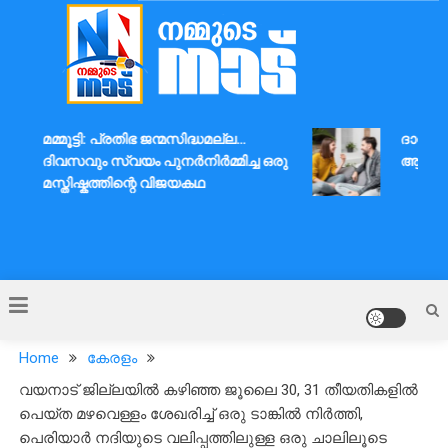
Skip
to
content
Nammude Naadu
മമ്മൂട്ടി: പ്രതിഭ ജന്മസിദ്ധമല്ല…
ദാമ്പത്യ
ദിവസവും സ്വയം പുനർനിർമ്മിച്ച ഒരു
ആശയവിനി
മസ്തിഷ്കത്തിന്റെ വിജയകഥ
Home
കേരളം
വയനാട് ജില്ലയിൽ കഴിഞ്ഞ ജൂലൈ 30, 31 തീയതികളിൽ
പെയ്ത മഴവെള്ളം ശേഖരിച്ച് ഒരു ടാങ്കിൽ നിർത്തി,
പെരിയാർ നദിയുടെ വലിപ്പത്തിലുള്ള ഒരു ചാലിലൂടെ