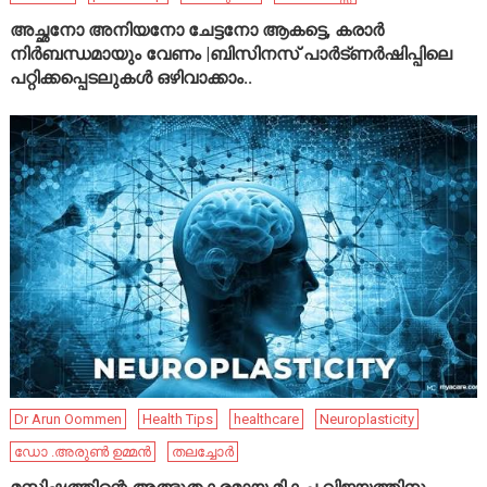
അച്ഛനോ അനിയനോ ചേട്ടനോ ആകട്ടെ, കരാർ
നിർബന്ധമായും വേണം |ബിസിനസ് പാർട്ണർഷിപ്പിലെ
പറ്റിക്കപ്പെടലുകൾ ഒഴിവാക്കാം..
Dr Arun Oommen
Health Tips
healthcare
Neuroplasticity
ഡോ .അരുൺ ഉമ്മൻ
തലച്ചോർ