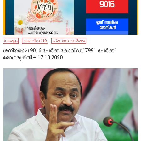
കേരളം
കോവിഡ് 19
പ്രധാന വാർത്ത
ശനിയാഴ്ച 9016 പേർക്ക് കോവിഡ്, 7991 പേർക്ക്
രോഗമുക്തി – 17 10 2020