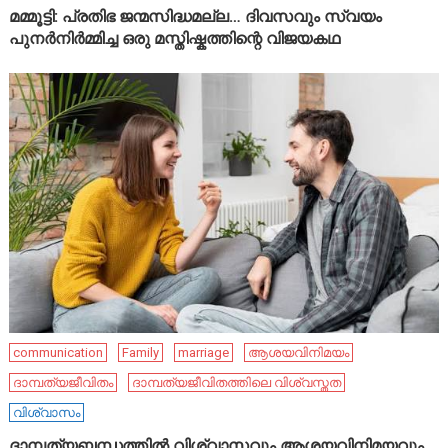
മമ്മൂട്ടി: പ്രതിഭ ജന്മസിദ്ധമല്ല… ദിവസവും സ്വയം
പുനർനിർമ്മിച്ച ഒരു മസ്തിഷ്കത്തിന്റെ വിജയകഥ
communication
Family
marriage
ആശയവിനിമയം
ദാമ്പത്യജീവിതം
ദാമ്പത്യജീവിതത്തിലെ വിശ്വസ്തത
വിശ്വാസം
ദാമ്പത്യബന്ധത്തിൽ വിശ്വാസവും ആശയവിനിമയവും