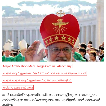
Major Archbishop Mar George Cardinal Alencherry
മേജർ ആർച്ചുബിഷപ്പ് കർദിനാൾ മാർ ജോർജ് ആലഞ്ചേരി
മേജർ മേജർ ആർച്ചുബിഷപ്പ് മാർ റാഫേൽ തട്ടിൽ
സീറോ മലബാര്‍ സഭ
മാർ ജോർജ് ആലഞ്ചേരി സഹനങ്ങളിലൂടെ സഭയുടെ
സ്വത്വബോധം വീണ്ടെടുത്ത ആചാര്യൻ: മാർ റാഫേൽ
തട്ടിൽ