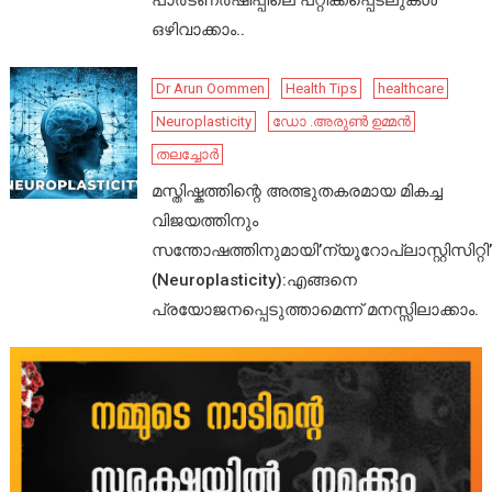
പാർട്ണർഷിപ്പിലെ പറ്റിക്കപ്പെടലുകൾ
ഒഴിവാക്കാം..
Dr Arun Oommen
Health Tips
healthcare
Neuroplasticity
ഡോ .അരുൺ ഉമ്മൻ
തലച്ചോർ
മസ്തിഷ്കത്തിന്റെ അത്ഭുതകരമായ മികച്ച
വിജയത്തിനും
സന്തോഷത്തിനുമായി’ന്യൂറോപ്ലാസ്റ്റിസിറ്റി’
(Neuroplasticity):എങ്ങനെ
പ്രയോജനപ്പെടുത്താമെന്ന് മനസ്സിലാക്കാം.