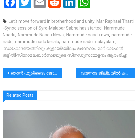
Facebook
Twitter
Email
Reddit
LinkedIn
WhatsApp
Let's move forward in brotherhood and unity: Mar Raphael Thattil
-Synod session of Syro-Malabar Sabha has started
,
Nammude
Naadu
,
Nammude Naadu News
,
Nammude naadu nws
,
nammude
nadu
,
nammude nadu kerala
,
nammude nadu malayalam
,
സാഹോദര്യത്തിലും കൂട്ടായ്മയിലും മുന്നേറാം: മാർ റാഫേൽ
തട്ടിൽ|സീറോമലബാർസഭയുടെ സിനഡുസമ്മേളനം ആരംഭിച്ചു
പോസ്റ്റുകളിലൂടെ
ഞാൻ ഫുൾടൈം ജോലി ചെയ്യുന്ന ഒരു ഹൗസ് വൈഫ് ആണ്….|24 മണിക്കൂർ ആണ് എനിക്ക് ഡ്യൂട്ടി..
വയനാട് ജില്ലയിൽ കഴിഞ്ഞ ജൂലൈ 30, 31 തീയതികളിൽ പെയ്ത മഴവെള്ളം ശേഖരിച്ച് ഒരു ടാങ്കിൽ നിർത്തി, പെരിയാർ നദിയുടെ വലിപ്പത്തിലുള്ള ഒരു ചാലിലൂടെ ഒഴുക്കിയാൽ, 21 ദിവസം വേണ്ടിവരും ടാങ്കിലെ വെള്ളം തീരാൻ!
Related Posts