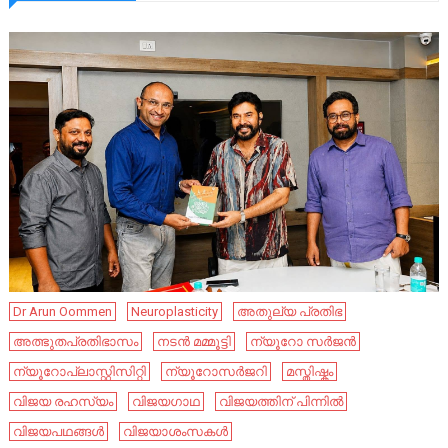
Dr Arun Oommen
Neuroplasticity
അതുല്യ പ്രതിഭ
അത്ഭുതപ്രതിഭാസം
നടൻ മമ്മൂട്ടി
ന്യൂറോ സർജൻ
ന്യൂറോപ്ലാസ്റ്റിസിറ്റി
ന്യൂറോസർജറി
മസ്തിഷ്കം
വിജയ രഹസ്യം
വിജയഗാഥ
വിജയത്തിന് പിന്നിൽ
വിജയപഥങ്ങൾ
വിജയാശംസകൾ