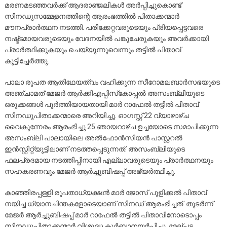
മരണമടഞ്ഞവർക്ക് ആദരാഞ്ജലികൾ അർപ്പിച്ചുകൊണ്ട്
സിനഡുസമ്മേളനത്തിന്റെ ആരംഭത്തിൽ പിതാക്കന്മാർ
മൗനപ്രാർത്ഥന നടത്തി. പരിക്കേറ്റവരുടെയും പ്രിയപ്പെട്ടവരെ
നഷ്ട്ടമായവരുടെയും വേദനയിൽ പങ്കുചേരുകയും അവർക്കായി
പ്രാർത്ഥിക്കുകയും ചെയ്യുന്നുവെന്നും തട്ടിൽ പിതാവ്
കൂട്ടിച്ചേർത്തു.
പാലാ രൂപത ആതിഥേയത്വം വഹിക്കുന്ന സീറോമലബാർസഭയുടെ
അഞ്ചാമത് മേജർ ആർക്കിഎപ്പിസ്‌കോപ്പൽ അസംബ്ലിയുടെ
ഒരുക്കങ്ങൾ പൂർത്തിയായതായി മാർ റാഫേൽ തട്ടിൽ പിതാവ്
സിനഡുപിതാക്കന്മാരെ അറിയിച്ചു. ഓഗസ്റ്റ് 22 വ്യാഴാഴ്ച
വൈകുന്നേരം ആരംഭിച്ചു 25 ഞായറാഴ്ച ഉച്ചയോടെ സമാപിക്കുന്ന
അസംബ്ലി പാലായിലെ അൽഫോൻസിയൻ പാസ്റ്ററൽ
ഇൻസ്റ്റിറ്റ്യൂട്ടിലാണ് നടത്തപ്പെടുന്നത്. അസംബ്ലിയുടെ
ഫലപ്രദമായ നടത്തിപ്പിനായി എല്ലാവരുടെയും പ്രാർത്ഥനയും
സഹകരണവും മേജർ ആർച്ചുബിഷപ്പ് അഭ്യർത്ഥിച്ചു.
കാഞ്ഞിരപ്പള്ളി രൂപതാധ്യക്ഷൻ മാർ ജോസ് പുളിക്കൽ പിതാവ്
നയിച്ച ധ്യാനചിന്തകളോടെയാണ് സിനഡ് ആരംഭിച്ചത്. തുടർന്ന്
മേജർ ആർച്ചുബിഷപ്പ് മാർ റാഫേൽ തട്ടിൽ പിതാവിനോടൊപ്പം
സിനഡുപിതാക്കന്മാർ വിശുദ്ധ കുർബാനയർപ്പിച്ചു. മേല്പട്ട