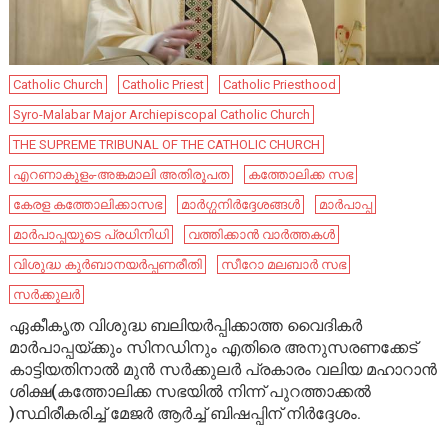
Catholic Church
Catholic Priest
Catholic Priesthood
Syro-Malabar Major Archiepiscopal Catholic Church
THE SUPREME TRIBUNAL OF THE CATHOLIC CHURCH
എറണാകുളം-അങ്കമാലി അതിരൂപത
കത്തോലിക്ക സഭ
കേരള കത്തോലിക്കാസഭ
മാർഗ്ഗനിർദ്ദേശങ്ങൾ
മാർപാപ്പ
മാർപാപ്പയുടെ പ്രധിനിധി
വത്തിക്കാൻ വാർത്തകൾ
വിശുദ്ധ കുർബാനയർപ്പണരീതി
സീറോ മലബാർ സഭ
സർക്കുലർ
ഏകീകൃത വിശുദ്ധ ബലിയർപ്പിക്കാത്ത വൈദികർ
മാർപാപ്പയ്ക്കും സിനഡിനും എതിരെ അനുസരണക്കേട്
കാട്ടിയതിനാൽ മുൻ സർക്കുലർ പ്രകാരം വലിയ മഹാറാൻ
ശിക്ഷ(കത്തോലിക്ക സഭയിൽ നിന്ന് പുറത്താക്കൽ
)സ്ഥിരീകരിച്ച് മേജർ ആർച്ച് ബിഷപ്പിന് നിർദ്ദേശം.