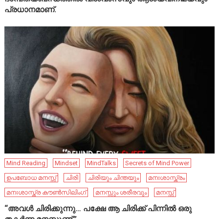
പ്രധാനമാണ്.
Mind Reading
Mindset
MindTalks
Secrets of Mind Power
ഉപബോധ മനസ്സ്
ചിരി
ചിരിയും ചിന്തയും
മനഃശാസ്ത്രം
മനഃശാസ്ത്ര കൗൺസിലിംഗ്
മനസ്സും ശരീരവും
മനസ്സ്
“അവൾ ചിരിക്കുന്നു… പക്ഷേ ആ ചിരിക്ക് പിന്നിൽ ഒരു