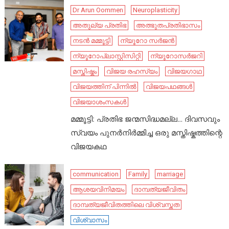
Dr Arun Oommen
Neuroplasticity
അതുല്യ പ്രതിഭ
അത്ഭുതപ്രതിഭാസം
നടൻ മമ്മൂട്ടി
ന്യൂറോ സർജൻ
ന്യൂറോപ്ലാസ്റ്റിസിറ്റി
ന്യൂറോസർജറി
മസ്തിഷ്കം
വിജയ രഹസ്യം
വിജയഗാഥ
വിജയത്തിന് പിന്നിൽ
വിജയപഥങ്ങൾ
വിജയാശംസകൾ
മമ്മൂട്ടി: പ്രതിഭ ജന്മസിദ്ധമല്ല… ദിവസവും
സ്വയം പുനർനിർമ്മിച്ച ഒരു മസ്തിഷ്കത്തിന്റെ
വിജയകഥ
communication
Family
marriage
ആശയവിനിമയം
ദാമ്പത്യജീവിതം
ദാമ്പത്യജീവിതത്തിലെ വിശ്വസ്തത
വിശ്വാസം