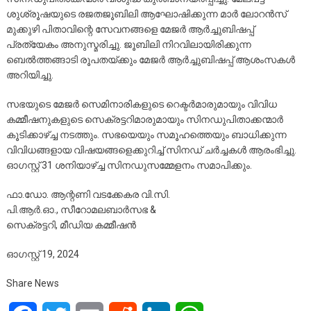
ശുശ്രൂഷയുടെ രജതജൂബിലി ആഘോഷിക്കുന്ന മാർ ലോറൻസ്
മുക്കുഴി പിതാവിന്റെ സേവനങ്ങളെ മേജർ ആർച്ചുബിഷപ്പ്
പ്രത്യേകം അനുസ്മരിച്ചു. ജൂബിലി നിറവിലായിരിക്കുന്ന
ബെൽത്തങ്ങാടി രൂപതയ്ക്കും മേജർ ആർച്ചുബിഷപ്പ് ആശംസകൾ
അറിയിച്ചു.
സഭയുടെ മേജർ സെമിനാരികളുടെ റെക്ടർമാരുമായും വിവിധ
കമ്മീഷനുകളുടെ സെക്രട്ടറിമാരുമായും സിനഡുപിതാക്കന്മാർ
കൂടിക്കാഴ്ച്ച നടത്തും. സഭയെയും സമൂഹത്തെയും ബാധിക്കുന്ന
വിവിധങ്ങളായ വിഷയങ്ങളെക്കുറിച്ച് സിനഡ് ചർച്ചകൾ ആരംഭിച്ചു.
ഓഗസ്റ്റ് 31 ശനിയാഴ്ച്ച സിനഡുസമ്മേളനം സമാപിക്കും.
ഫാ.ഡോ. ആന്റണി വടക്കേകര വി.സി.
പി.ആർ.ഓ., സീറോമലബാർസഭ &
സെക്രട്ടറി, മീഡിയ കമ്മീഷൻ
ഓഗസ്റ്റ് 19, 2024
Share News