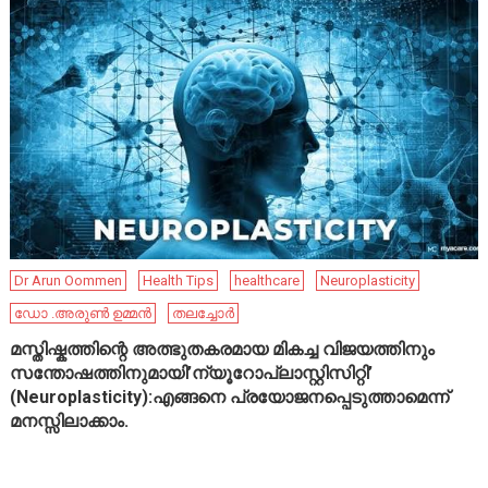
Dr Arun Oommen
Health Tips
healthcare
Neuroplasticity
ഡോ .അരുൺ ഉമ്മൻ
തലച്ചോർ
മസ്തിഷ്കത്തിന്റെ അത്ഭുതകരമായ മികച്ച വിജയത്തിനും
സന്തോഷത്തിനുമായി’ന്യൂറോപ്ലാസ്റ്റിസിറ്റി’
(Neuroplasticity):എങ്ങനെ പ്രയോജനപ്പെടുത്താമെന്ന്
മനസ്സിലാക്കാം.