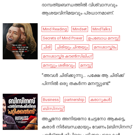
ദാമ്പത്യബന്ധത്തിൽ വിശ്വാസവും
ആശയവിനിമയവും പ്രധാനമാണ്.
Mind Reading
Mindset
MindTalks
Secrets of Mind Power
ഉപബോധ മനസ്സ്
ചിരി
ചിരിയും ചിന്തയും
മനഃശാസ്ത്രം
മനഃശാസ്ത്ര കൗൺസിലിംഗ്
മനസ്സും ശരീരവും
മനസ്സ്
“അവൾ ചിരിക്കുന്നു… പക്ഷേ ആ ചിരിക്ക്
പിന്നിൽ ഒരു തകർന്ന മനസ്സുണ്ട്.”
Business
partnership
കരാറുകൾ
ബിസിനസ്സ്
അച്ഛനോ അനിയനോ ചേട്ടനോ ആകട്ടെ,
കരാർ നിർബന്ധമായും വേണം |ബിസിനസ്