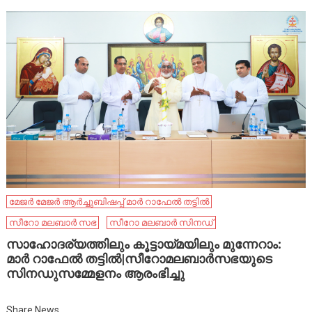
മേജർ മേജർ ആർച്ചുബിഷപ്പ് മാർ റാഫേൽ തട്ടിൽ
സീറോ മലബാർ സഭ
സീറോ മലബാർ സിനഡ്
സാഹോദര്യത്തിലും കൂട്ടായ്മയിലും മുന്നേറാം:
മാർ റാഫേൽ തട്ടിൽ|സീറോമലബാർസഭയുടെ
സിനഡുസമ്മേളനം ആരംഭിച്ചു
Share News