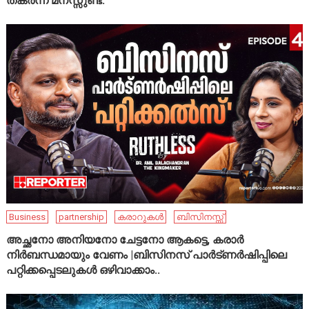
തകർന്ന മനസ്സുണ്ട്.”
Business
partnership
കരാറുകൾ
ബിസിനസ്സ്
അച്ഛനോ അനിയനോ ചേട്ടനോ ആകട്ടെ, കരാർ
നിർബന്ധമായും വേണം |ബിസിനസ് പാർട്ണർഷിപ്പിലെ
പറ്റിക്കപ്പെടലുകൾ ഒഴിവാക്കാം..