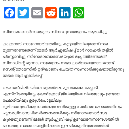
Facebook
Twitter
Email
Reddit
LinkedIn
WhatsApp
സീറോമലബാർസഭയുടെ സിനഡുസമ്മേളനം ആരംഭിച്ചു
കാക്കനാട്: സാഹോദര്യത്തിലും കൂട്ടായ്മയിലുമാണ് സഭ
മുന്നേറേണ്ടതെന്ന് മേജർ ആർച്ചുബിഷപ്പ് മാർ റാഫേൽ തട്ടിൽ
പ്രസ്താവിച്ചു. സീറോമലബാർസഭയുടെ മുപ്പത്തിരണ്ടാമത്
സിനഡിന്റെ മൂന്നാം സമ്മേളനം സഭാ കാര്യാലയമായ മൗണ്ട്
സെന്റ് തോമസിൽ ഉദ്ഘാടനം ചെയ്ത് സംസാരിക്കുകയായിരുന്നു
മേജർ ആർച്ചുബിഷപ്പ്.
വയനാട് ജില്ലയിലെ ചൂരൽമല, മുണ്ടക്കൈ, മേപ്പാടി
എന്നിവിടങ്ങളിലും കോഴിക്കോട് ജില്ലയിലെ വിലങ്ങാടും ഉണ്ടായ
പേമാരിയിലും ഉരുൾപൊട്ടലിലും
ദുരിതമനുഭവിക്കുന്നവർക്കുവേണ്ടിയുള്ള സത്വരസഹായത്തിനും
പുനരധിവാസപ്രവർത്തനങ്ങൾക്കും സീറോമലബാർസഭ
കൂടെയുണ്ടെന്ന് മേജർ ആർച്ചുബിഷപ്പ് ഉദ്ഘാടനസന്ദേശത്തിൽ
പറഞ്ഞു. സമാനതകളില്ലാത്ത ഈ പ്രകൃതിദുരന്തത്തിൽ