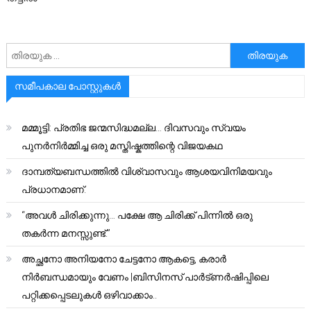
അനേഷിക്കുക
സമീപകാല പോസ്റ്റുകൾ
മമ്മൂട്ടി: പ്രതിഭ ജന്മസിദ്ധമല്ല… ദിവസവും സ്വയം
പുനർനിർമ്മിച്ച ഒരു മസ്തിഷ്കത്തിന്റെ വിജയകഥ
ദാമ്പത്യബന്ധത്തിൽ വിശ്വാസവും ആശയവിനിമയവും
പ്രധാനമാണ്.
“അവൾ ചിരിക്കുന്നു… പക്ഷേ ആ ചിരിക്ക് പിന്നിൽ ഒരു
തകർന്ന മനസ്സുണ്ട്.”
അച്ഛനോ അനിയനോ ചേട്ടനോ ആകട്ടെ, കരാർ
നിർബന്ധമായും വേണം |ബിസിനസ് പാർട്ണർഷിപ്പിലെ
പറ്റിക്കപ്പെടലുകൾ ഒഴിവാക്കാം..