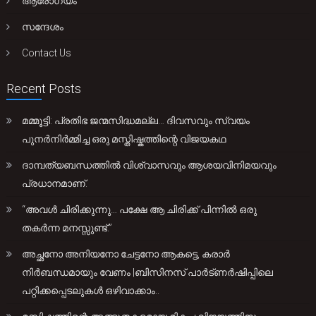
ആരോഗ്യം
സന്ദേശം
Contact Us
Recent Posts
മമ്മൂട്ടി: പ്രതിഭ ജന്മസിദ്ധമല്ല… ദിവസവും സ്വയം
പുനർനിർമ്മിച്ച ഒരു മസ്തിഷ്കത്തിന്റെ വിജയകഥ
ദാമ്പത്യബന്ധത്തിൽ വിശ്വാസവും ആശയവിനിമയവും
പ്രധാനമാണ്.
“അവൾ ചിരിക്കുന്നു… പക്ഷേ ആ ചിരിക്ക് പിന്നിൽ ഒരു
തകർന്ന മനസ്സുണ്ട്.”
അച്ഛനോ അനിയനോ ചേട്ടനോ ആകട്ടെ, കരാർ
നിർബന്ധമായും വേണം |ബിസിനസ് പാർട്ണർഷിപ്പിലെ
പറ്റിക്കപ്പെടലുകൾ ഒഴിവാക്കാം..