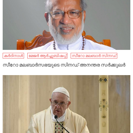
കർദിനാൾ
മേജർ ആർച്ചുബിഷപ്പ്
സീറോ മലബാർ സിനഡ്
സീറോ മലബാർസഭയുടെ സിനഡ്‌ അനന്തര സർക്കുലർ