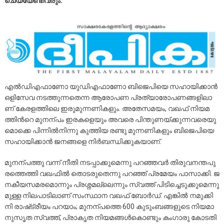
ചെ​യ്യേ​ണ്ടി​വ​രും.
എ​ൽ​ഡി​എ​ഫാ​ണോ യു​ഡി​എ​ഫാ​ണോ ബി​ജെ​പി​യെ സ​ഹാ​യി​ക്കാ​ൻ
ഒ​ളി​സേ​വ ന​ട​ത്തു​ന്ന​തെ​ന്ന ആ​രോ​പ​ണ പ്ര​ത്യാ​രോ​പ​ണ​ങ്ങ​ളി​ലാ​
ണ് കേ​ര​ള​ത്തി​ലെ ഇ​രു​മു​ന്ന​ണി​ക​ളും. അ​തേ​സ​മ​യം, വ​ഖ​ഫ് നി​യ​മ​
ത്തി​ന്‍റെ മു​ന​ന്പം ഇ​ര​ക​ളെ​യും അ​വ​രെ പി​ന്തു​ണ​യ്ക്കു​ന്ന​വ​രെ​യു​
മൊ​ക്കെ പി​ന്നി​ൽ​നി​ന്നു കു​ത്തി​യ ര​ണ്ടു മു​ന്ന​ണി​ക​ളും ബി​ജെ​പി​യെ
സ​ഹാ​യി​ക്കാ​ൻ ജ​ന​ങ്ങ​ളെ നി​ർ​ബ​ന്ധി​ക്കു​ക​യാ​ണ്.
മു​ന​ന്പ​ത്തു വ​ന്ന് നീ​തി ന​ട​പ്പാ​ക്കു​മെ​ന്നു പ​റ​ഞ്ഞ​വ​ർ തി​രു​വ​ന​ന്ത​പു​
ര​ത്തെ​ത്തി വ​ഖ​ഫി​ൽ തൊ​ട​രു​തെ​ന്നു പ​റ​ഞ്ഞ് പ്ര​മേ​യം പാ​സാ​ക്കി. ജ​
ന​കീ​യ​സ​മ​ര​മൊ​ന്നും പ്ര​ശ്ന​മ​ല്ലെ​ന്നും സ്വ​ത്ത് പി​ടി​ച്ചെ​ടു​ക്കു​മെ​ന്നു​
മു​ള്ള നി​ല​പാ​ടി​ലാ​ണ് സം​സ്ഥാ​ന വ​ഖ​ഫ് ബോ​ർ​ഡ്. എ​ങ്കി​ൽ ന​മു​ക്കി​
നി രാ​ഷ്‌​ട്രീ​യം പ​റ​യാം; മു​ന​ന്പ​ത്തെ 600 കു​ടും​ബ​ങ്ങ​ളു​ടെ നി​യ​മാ​
നു​സൃ​ത സ്വ​ത്ത്, പ്രാ​കൃ​ത നി​യ​മ​ങ്ങ​ൾ​കൊ​ണ്ടും കം​ഗാ​രു കോ​ട​തി​