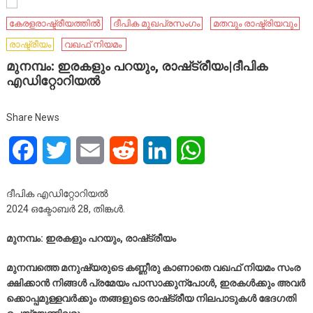
കേരളരാഷ്ട്രീയത്തിൽ
ദീപിക മുഖപ്രസംഗം
മതവും രാഷ്ട്രിയവും
രാഷ്ട്രീയം
വ​ഖ​ഫ് നിയമം ​
മു​ന​മ്പം: ഇ​ര​ക​ളും പ​റ​യും, രാ​ഷ്‌​ട്രീ​യം|ദീപിക
എഡിറ്റോറിയൽ
Share News
Facebook
Twitter
Email
Reddit
LinkedIn
WhatsApp
ദീപിക എഡിറ്റോറിയൽ
2024 ഒക്ടോബർ 28, തിങ്കൾ.
മു​ന​മ്പം: ഇ​ര​ക​ളും പ​റ​യും, രാ​ഷ്‌​ട്രീ​യം
മു​ന​മ്പ​ത്തെ മ​നു​ഷ്യ​രു​ടെ ക​ണ്ണീ​രു കാ​ണാ​തെ വ​ഖ​ഫ് നി​യ​മം സം​ര​
ക്ഷി​ക്കാ​ൻ നി​ങ്ങ​ൾ പ്ര​മേ​യം പാ​സാ​ക്കു​ന്പോ​ൾ, ഇ​ര​ക​ൾ​ക്കും അ​വ​ർ​
ക്കൊ​പ്പ​മു​ള്ള​വ​ർ​ക്കും ത​ങ്ങ​ളു​ടെ രാ​ഷ്‌​ട്രീ​യ നി​ല​പാ​ടു​കൾ ഭേ​ദ​ഗ​തി