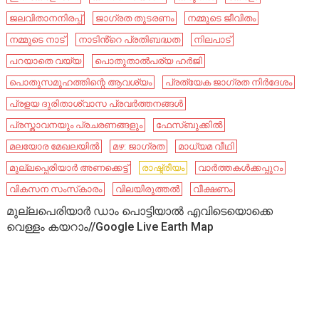
ജലവിതാനനിരപ്പ്
ജാഗ്രത തുടരണം
നമ്മുടെ ജീവിതം
നമ്മുടെ നാട്‌
നാടിൻ്റെ പ്രതിബദ്ധത
നിലപാട്
പറയാതെ വയ്യ
പൊതുതാൽപര്യ ഹർജി
പൊതുസമൂഹത്തിന്റെ ആവശ്യം
പ്രത്യേക ജാഗ്രത നിർദേശം
പ്രളയ ദുരിതാശ്വാസ പ്രവര്‍ത്തനങ്ങള്‍
പ്രസ്താവനയും പ്രചരണങ്ങളും
ഫേസ്ബുക്കിൽ
മലയോര മേഖലയില്‍
മഴ: ജാഗ്രത
മാധ്യമ വീഥി
മുല്ലപ്പെരിയാര്‍ അണക്കെട്ട്
രാഷ്ട്രീയം
വാർത്തകൾക്കപ്പുറം
വികസന സംസ്‌കാരം
വിലയിരുത്തൽ
വീക്ഷണം
മുല്ലപെരിയാർ ഡാം പൊട്ടിയാൽ എവിടെയൊക്കെ
വെള്ളം കയറാം//Google Live Earth Map