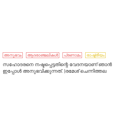
അനുഭവം
ആദരാഞ്ജലികൾ
പ്രണാമം
രാഷ്ട്രീയം
സഹോദരനെ നഷ്ടപ്പെട്ടതിന്റെ വേദനയാണ് ഞാൻ
ഇപ്പോൾ അനുഭവിക്കുന്നത്. |രമേശ് ചെന്നിത്തല