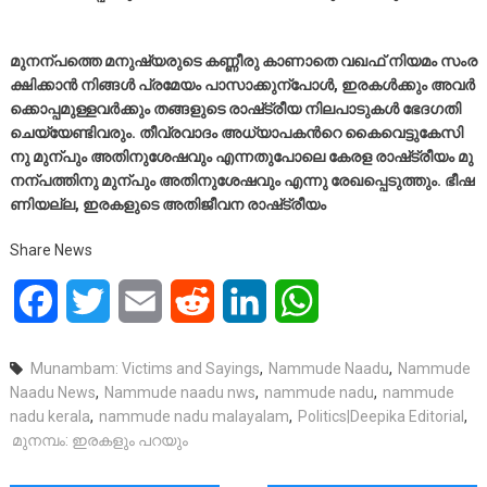
മു​ന​ന്പ​ത്തെ മ​നു​ഷ്യ​രു​ടെ ക​ണ്ണീ​രു കാ​ണാ​തെ വ​ഖ​ഫ് നി​യ​മം സം​ര​
ക്ഷി​ക്കാ​ൻ നി​ങ്ങ​ൾ പ്ര​മേ​യം പാ​സാ​ക്കു​ന്പോ​ൾ, ഇ​ര​ക​ൾ​ക്കും അ​വ​ർ​
ക്കൊ​പ്പ​മു​ള്ള​വ​ർ​ക്കും ത​ങ്ങ​ളു​ടെ രാ​ഷ്‌​ട്രീ​യ നി​ല​പാ​ടു​ക​ൾ ഭേ​ദ​ഗ​തി
ചെ​യ്യേ​ണ്ടി​വ​രും. തീ​വ്ര​വാ​ദം അ​ധ്യാ​പ​ക​ന്‍റെ കൈ​വെ​ട്ടു​കേ​സി​
നു മു​ന്പും അ​തി​നു​ശേ​ഷ​വും എ​ന്ന​തു​പോ​ലെ കേ​ര​ള രാ​ഷ്‌​ട്രീ​യം മു​
ന​ന്പ​ത്തി​നു മു​ന്പും അ​തി​നു​ശേ​ഷ​വും എ​ന്നു രേ​ഖ​പ്പെ​ടു​ത്തും. ഭീ​ഷ​
ണി​യ​ല്ല, ഇ​ര​ക​ളു​ടെ അ​തി​ജീ​വ​ന രാ​ഷ്‌​ട്രീ​യം
Share News
Facebook
Twitter
Email
Reddit
LinkedIn
WhatsApp
Munambam: Victims and Sayings
,
Nammude Naadu
,
Nammude
Naadu News
,
Nammude naadu nws
,
nammude nadu
,
nammude
nadu kerala
,
nammude nadu malayalam
,
Politics|Deepika Editorial
,
മു​ന​മ്പം: ഇ​ര​ക​ളും പ​റ​യും