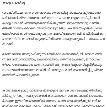
ക​യും ചെ​യ്തു.
വ​ഖ​ഫ് നി​യ​മ​മെ​ന്ന വേ​താ​ള​ത്തെ തോ​ളി​ലി​ട്ടു താ​ലോ​ലി​ച്ചു​കൊ​ണ്ടാ​
ണ് കോ​ൺ​ഗ്ര​സ് നേ​താ​ക്ക​ൾ മു​ന​ന്പം​കാ​രെ ആ​ശ്വ​സി​പ്പി​ക്കാ​ൻ
കെ​ട്ടു​ക​ഥ​ക​ൾ പ​റ​ഞ്ഞു​കൊ​ണ്ടി​രി​ക്കു​ന്ന​ത്. ഈ​യൊ​രൊ​റ്റ കാ​ര്യ​
ത്തി​ൽ മാ​ത്രം കോ​ൺ​ഗ്ര​സി​നോ​ട് ഇ​ട​തു​പ​ക്ഷ​ത്തി​ന് എ​തി​ർ​പ്പി​ല്ല.
കേ​ന്ദ്ര​സ​ർ​ക്കാ​ർ കൊ​ണ്ടു​വ​രു​ന്ന വ​ഖ​ഫ് ഭേ​ദ​ഗ​തി ബി​ൽ പി​ൻ​വ​ലി​ക്ക​
ണ​മെ​ന്ന് ദി​വ​സ​ങ്ങ​ൾ​ക്കു​മു​ന്പ് നി​യ​മ​സ​ഭ ഒ​റ്റ​ക്കെ​ട്ടാ​യി പ്ര​മേ​യം പാ​
സാ​ക്കി.
ഭ​ര​ണ​ഘ​ട​ന അ​നു​വ​ദി​ക്കു​ന്ന മൗ​ലി​കാ​വ​കാ​ശ​ങ്ങ​ൾ, വി​ശ്വാ​സ​ത്തി​
നു​ള്ള സ്വാ​ത​ന്ത്ര്യം, ഫെ​ഡ​റ​ലി​സം, മ​ത​നി​ര​പേ​ക്ഷ​ത, ജ​നാ​ധി​പ​
ത്യം, പൗ​രാ​വ​കാ​ശം എ​ന്നി​വ​യി​ൽ ഒ​രു​ത​ര​ത്തി​ലു​ള്ള വി​ട്ടു​വീ​ഴ്‌​ച​യും
സാ​ധ്യ​മ​ല്ലെ​ന്നാ​ണ് മ​ന്ത്രി വി. ​അ​ബ്ദു​റ​ഹ്മാ​ൻ അ​വ​ത​രി​പ്പി​ച്ച പ്ര​മേ​
യ​ത്തി​ൽ പ​റ​ഞ്ഞി​ട്ടു​ള്ള​ത്.
കാ​ശു​കൊ​ടു​ത്തു വാ​ങ്ങി​യ ഭൂ​മി​യു​ടെ അ​വ​കാ​ശം ഉ​ട​മ​ക​ളി​ൽ​നി​ന്നു
പി​ടി​ച്ചു​പ​റി​ക്കു​ന്ന​വ​രു​ടെ മൗ​ലി​കാ​വ​കാ​ശം സം​ര​ക്ഷി​ക്കാ​ൻ കൈ​കോ​
ർ​ക്കു​ന്ന ഈ ​നി​യ​മ​സ​ഭ​യി​ൽ മു​ന​ന്പ​ത്തെ മ​നു​ഷ്യ​ർ​ക്കു​വേ​ണ്ടി ശ​
ബ‌്ദി​ക്കാ​ൻ ഒ​രാ​ളു​പോ​ലും…! ഭേ​ദ​ഗ​തി വ​ഖ​ഫ് ബോ​ർ​ഡി​നെ​യും ട്രൈ​