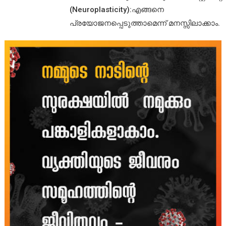
(Neuroplasticity):എങ്ങനെ
പ്രയോജനപ്പെടുത്താമെന്ന് മനസ്സിലാക്കാം.