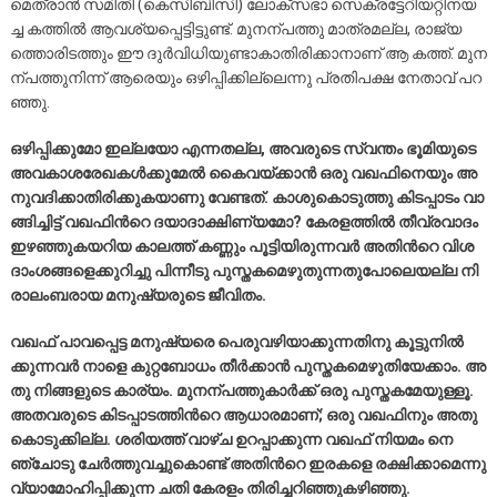
മെ​ത്രാ​ൻ സ​മി​തി (കെ​സി​ബി​സി) ലോ​ക്സ​ഭാ സെ​ക്ര​ട്ടേ​റി​യ​റ്റി​ന​യ​
ച്ച ക​ത്തി​ൽ ആ​വ​ശ്യ​പ്പെ​ട്ടി​ട്ടു​ണ്ട്. മു​ന​ന്പ​ത്തു മാ​ത്ര​മ​ല്ല, രാ​ജ്യ​
ത്തൊ​രി​ട​ത്തും ഈ ​ദു​ർ​വി​ധി​യു​ണ്ടാ​കാ​തി​രി​ക്കാ​നാ​ണ് ആ ​ക​ത്ത്. മു​ന​
ന്പ​ത്തു​നി​ന്ന് ആ​രെ​യും ഒ​ഴി​പ്പി​ക്കി​ല്ലെ​ന്നു പ്ര​തി​പ​ക്ഷ നേ​താ​വ് പ​റ​
ഞ്ഞു.
ഒ​ഴി​പ്പി​ക്കു​മോ ഇ​ല്ല​യോ എ​ന്ന​ത​ല്ല, അ​വ​രു​ടെ സ്വ​ന്തം ഭൂ​മി​യു​ടെ
അ​വ​കാ​ശ​രേ​ഖ​ക​ൾ​ക്കു​മേ​ൽ കൈ​വ​യ്ക്കാ​ൻ ഒ​രു വ​ഖ​ഫി​നെ​യും അ​
നു​വ​ദി​ക്കാ​തി​രി​ക്കു​ക​യാ​ണു വേ​ണ്ട​ത്. കാ​ശു​കൊ​ടു​ത്തു കി​ട​പ്പാ​ടം വാ​
ങ്ങി​ച്ചി​ട്ട് വ​ഖ​ഫി​ന്‍റെ ദ​യാ​ദാ​ക്ഷി​ണ്യ​മോ? കേ​ര​ള​ത്തി​ൽ തീ​വ്ര​വാ​ദം
ഇ​ഴ​ഞ്ഞു​ക​യ​റി​യ കാ​ല​ത്ത് ക​ണ്ണും പൂ​ട്ടി​യി​രു​ന്ന​വ​ർ അ​തി​ന്‍റെ വി​ശ​
ദാം​ശ​ങ്ങ​ളെ​ക്കു​റി​ച്ചു പി​ന്നീ​ടു പു​സ്ത​ക​മെ​ഴു​തു​ന്ന​തു​പോ​ലെ​യ​ല്ല നി​
രാ​ലം​ബ​രാ​യ മ​നു​ഷ്യ​രു​ടെ ജീ​വി​തം.
വ​ഖ​ഫ് പാ​വ​പ്പെ​ട്ട മ​നു​ഷ്യ​രെ പെ​രു​വ​ഴി​യാ​ക്കു​ന്ന​തി​നു കൂ​ട്ടു​നി​ൽ​
ക്കു​ന്ന​വ​ർ നാ​ളെ കു​റ്റ​ബോ​ധം തീ​ർ​ക്കാ​ൻ പു​സ്ത​ക​മെ​ഴു​തി​യേ​ക്കാം. അ​
തു നി​ങ്ങ​ളു​ടെ കാ​ര്യം. മു​ന​ന്പ​ത്തു​കാ​ർ​ക്ക് ഒ​രു പു​സ്ത​ക​മേ​യു​ള്ളൂ.
അ​ത​വ​രു​ടെ കി​ട​പ്പാ​ട​ത്തി​ന്‍റെ ആ​ധാ​ര​മാ​ണ്; ഒ​രു വ​ഖ​ഫി​നും അ​തു
കൊ​ടു​ക്കി​ല്ല. ശ​രി​യ​ത്ത് വാ​ഴ്ച ഉ​റ​പ്പാ​ക്കു​ന്ന വ​ഖ​ഫ് നി​യ​മം നെ​
ഞ്ചോ​ടു ചേ​ർ​ത്തു​വ​ച്ചു​കൊ​ണ്ട് അ​തി​ന്‍റെ ഇ​ര​ക​ളെ ര​ക്ഷി​ക്കാ​മെ​ന്നു
വ്യാ​മോ​ഹി​പ്പി​ക്കു​ന്ന ച​തി കേ​ര​ളം തി​രി​ച്ച​റി​ഞ്ഞു​ക​ഴി​ഞ്ഞു.