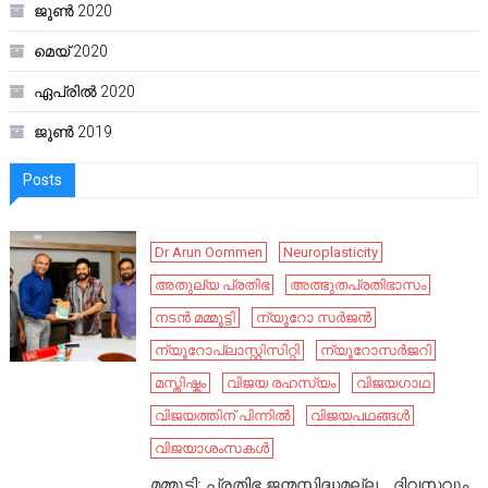
ജൂൺ 2020
മെയ്‌ 2020
ഏപ്രിൽ 2020
ജൂൺ 2019
Posts
Dr Arun Oommen
Neuroplasticity
അതുല്യ പ്രതിഭ
അത്ഭുതപ്രതിഭാസം
നടൻ മമ്മൂട്ടി
ന്യൂറോ സർജൻ
ന്യൂറോപ്ലാസ്റ്റിസിറ്റി
ന്യൂറോസർജറി
മസ്തിഷ്കം
വിജയ രഹസ്യം
വിജയഗാഥ
വിജയത്തിന് പിന്നിൽ
വിജയപഥങ്ങൾ
വിജയാശംസകൾ
മമ്മൂട്ടി: പ്രതിഭ ജന്മസിദ്ധമല്ല… ദിവസവും