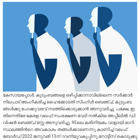
കേ​സാ​യ​പ്പോ​ൾ, കു​ടും​ബ​ങ്ങ​ളെ ഒ​ഴി​പ്പി​ക്കാ​നാ​വി​ല്ലെ​ന്ന സ​ർ​ക്കാ​ർ
നി​ല​പാ​ട് അം​ഗീ​ക​രി​ച്ച ഹൈ​ക്കോ​ട​തി സിം​ഗി​ൾ ബെ​ഞ്ച്, കു​ടും​ബ​
ങ്ങ​ൾ​ക്കു പോ​ക്കു​വ​ര​വ് ന​ട​ത്തി​ക്കൊ​ടു​ക്കാ​ൻ അ​നു​വ​ദി​ച്ചു. പ​ക്ഷേ, ഇ​
തി​നെ​തി​രേ കേ​ര​ള വ​ഖ​ഫ് സം​ര​ക്ഷ​ണ വേ​ദി ന​ൽ​കി​യ അ​പ്പീ​ലി​ൽ ഡി​
വി​ഷ​ൻ ബെ​ഞ്ച് സ്റ്റേ ​അ​നു​വ​ദി​ച്ചു. 95ലെ ​ക​രി​നി​യ​മം വാ​ളാ​യി മാ​റി.
സ്ഥ​ല​ത്തി​ന്‍റെ അ​വ​കാ​ശം ത​ങ്ങ​ൾ​ക്കാ​ണെ​ന്നു കാ​ണി​ച്ച് വ​ഖ​ഫ്
ബോ​ർ​ഡ് 2022 ജ​നു​വ​രി 13ന് ​റ​വ​ന്യു​വ​കു​പ്പി​നു നോ​ട്ടീ​സ് കൊ​ടു​ക്കു​