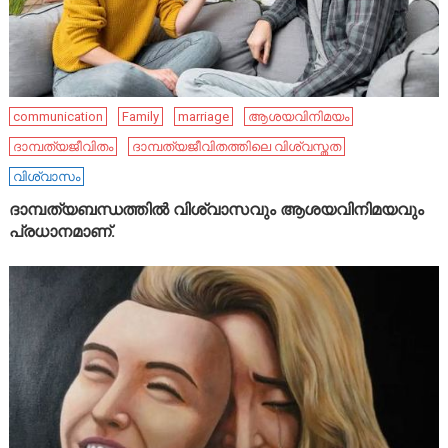
communication
Family
marriage
ആശയവിനിമയം
ദാമ്പത്യജീവിതം
ദാമ്പത്യജീവിതത്തിലെ വിശ്വസ്തത
വിശ്വാസം
ദാമ്പത്യബന്ധത്തിൽ വിശ്വാസവും ആശയവിനിമയവും
പ്രധാനമാണ്.