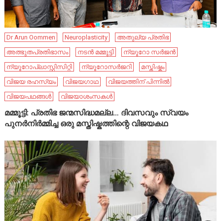
Dr Arun Oommen
Neuroplasticity
അതുല്യ പ്രതിഭ
അത്ഭുതപ്രതിഭാസം
നടൻ മമ്മൂട്ടി
ന്യൂറോ സർജൻ
ന്യൂറോപ്ലാസ്റ്റിസിറ്റി
ന്യൂറോസർജറി
മസ്തിഷ്കം
വിജയ രഹസ്യം
വിജയഗാഥ
വിജയത്തിന് പിന്നിൽ
വിജയപഥങ്ങൾ
വിജയാശംസകൾ
മമ്മൂട്ടി: പ്രതിഭ ജന്മസിദ്ധമല്ല… ദിവസവും സ്വയം
പുനർനിർമ്മിച്ച ഒരു മസ്തിഷ്കത്തിന്റെ വിജയകഥ