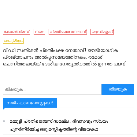
കോണ്‍ഗ്രസ്
നയം
പ്രതിപക്ഷ നേതാവ്
യുഡിഎഫ്
രാഷ്ട്രീയം
വിഡി സതീശന്‍ പ്രതിപക്ഷ നേതാവ് ! ഔദ്യോഗിക
പ്രഖ്യാപനം അല്‍പ്പസമയത്തിനകം, രമേശ്‌
ചെന്നിത്തലയ്ക്ക് ദേശീയ നേതൃത്വത്തിൽ ഉന്നത പദവി
അനേഷിക്കുക
സമീപകാല പോസ്റ്റുകൾ
മമ്മൂട്ടി: പ്രതിഭ ജന്മസിദ്ധമല്ല… ദിവസവും സ്വയം
പുനർനിർമ്മിച്ച ഒരു മസ്തിഷ്കത്തിന്റെ വിജയകഥ