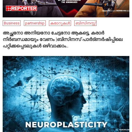
Business
partnership
കരാറുകൾ
ബിസിനസ്സ്
അച്ഛനോ അനിയനോ ചേട്ടനോ ആകട്ടെ, കരാർ
നിർബന്ധമായും വേണം |ബിസിനസ് പാർട്ണർഷിപ്പിലെ
പറ്റിക്കപ്പെടലുകൾ ഒഴിവാക്കാം..