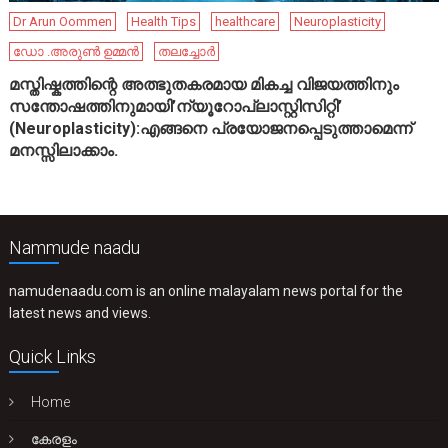
Dr Arun Oommen
Health Tips
healthcare
Neuroplasticity
ഡോ .അരുൺ ഉമ്മൻ
തലച്ചോർ
മസ്തിഷ്കത്തിന്റെ അത്ഭുതകരമായ മികച്ച വിജയത്തിനും
സന്തോഷത്തിനുമായി’ന്യൂറോപ്ലാസ്റ്റിസിറ്റി’
(Neuroplasticity):എങ്ങനെ പ്രയോജനപ്പെടുത്താമെന്ന്
മനസ്സിലാക്കാം.
Nammude naadu
namudenaadu.com is an online malayalam news portal for the
latest news and views.
Quick Links
Home
കേരളം