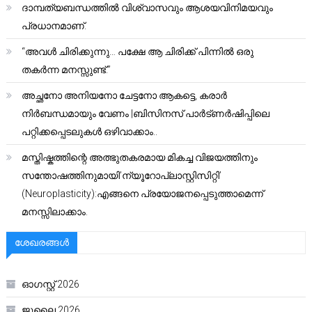
ദാമ്പത്യബന്ധത്തിൽ വിശ്വാസവും ആശയവിനിമയവും
പ്രധാനമാണ്.
“അവൾ ചിരിക്കുന്നു… പക്ഷേ ആ ചിരിക്ക് പിന്നിൽ ഒരു
തകർന്ന മനസ്സുണ്ട്.”
അച്ഛനോ അനിയനോ ചേട്ടനോ ആകട്ടെ, കരാർ
നിർബന്ധമായും വേണം |ബിസിനസ് പാർട്ണർഷിപ്പിലെ
പറ്റിക്കപ്പെടലുകൾ ഒഴിവാക്കാം..
മസ്തിഷ്കത്തിന്റെ അത്ഭുതകരമായ മികച്ച വിജയത്തിനും
സന്തോഷത്തിനുമായി’ന്യൂറോപ്ലാസ്റ്റിസിറ്റി’
(Neuroplasticity):എങ്ങനെ പ്രയോജനപ്പെടുത്താമെന്ന്
മനസ്സിലാക്കാം.
ശേഖരങ്ങൾ
ഓഗസ്റ്റ്‌ 2026
ജൂലൈ 2026