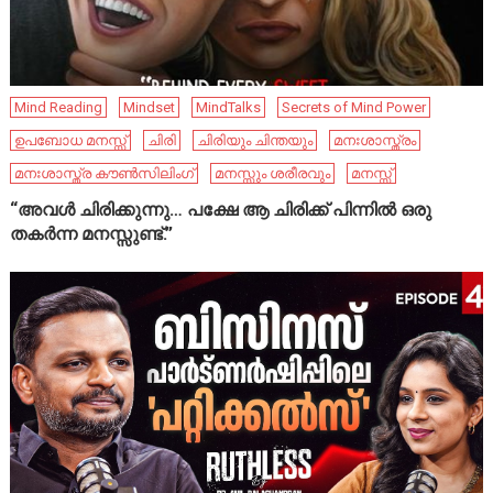
Mind Reading
Mindset
MindTalks
Secrets of Mind Power
ഉപബോധ മനസ്സ്
ചിരി
ചിരിയും ചിന്തയും
മനഃശാസ്ത്രം
മനഃശാസ്ത്ര കൗൺസിലിംഗ്
മനസ്സും ശരീരവും
മനസ്സ്
“അവൾ ചിരിക്കുന്നു… പക്ഷേ ആ ചിരിക്ക് പിന്നിൽ ഒരു
തകർന്ന മനസ്സുണ്ട്.”