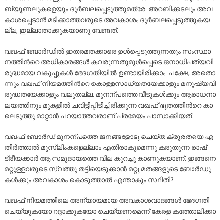
ബ്യൂ​ണ​ലു​ക​ളെ​യും ദു​ർ​ബ​ല​പ്പെ​ടു​ത്തു​മ​ത്രേ. അ​റ​ബി​ക്ക​ട​ലും അ​വ​
കാ​ശ​പ്പെ​ടാ​ൻ മ​ടി​ക്കാ​ത്ത​വ​രു​ടെ അ​വ​കാ​ശം ദു​ർ​ബ​ല​പ്പെ​ടു​ത്തു​ക​യ​
ല്ല, ഇ​ല്ലാ​താ​ക്കു​ക​യാ​ണു വേ​ണ്ട​ത്.
വ​ഖ​ഫ് ബോ​ർ​ഡി​ൽ ഇ​ത​ര​മ​ത​ക്കാ​രെ ഉ​ൾ​പ്പെ​ടു​ത്തു​ന്ന​തും സം​സ്ഥാ​
ന​ത്തി​ന്‍റെ അ​ധി​കാ​ര​ങ്ങ​ൾ ക​വ​രു​ന്ന​തു​മു​ൾ​പ്പെ​ടെ ജ​നാ​ധി​പ​ത്യ​വി​
രു​ദ്ധ​മാ​യ വ​കു​പ്പു​ക​ൾ ഭേ​ദ​ഗ​തി​യി​ൽ ഉ​ണ്ടാ​യി​രി​ക്കാം. പ​ക്ഷേ, അ​തൊ​
ന്നും വ​ഖ​ഫ് നി​യ​മ​ത്തി​ന്‍റെ കൊ​ള്ള​സാ​ധ്യ​ത​യേ​ക്കാ​ളും മ​നു​ഷ്യ​വി​
രു​ദ്ധ​ത​യേ​ക്കാ​ളും വ​ലു​ത​ല്ല. മു​ന​ന്പ​ത്തെ വീ​ടു​ക​ൾ​ക്കും ആ​രാ​ധ​നാ​
ല​യ​ത്തി​നും മു​ക​ളി​ൽ ച​വി​ട്ടി​പ്പി​ടി​ച്ചി​രി​ക്കു​ന്ന വ​ഖ​ഫ് ഭൂ​ത​ത്തി​ന്‍റെ കാ​
ലെ​ടു​ത്തു മാ​റ്റാ​ൻ പ​റ​യാ​ത്ത​വ​രാ​ണ് പ്ര​മേ​യം പാ​സാ​ക്കി​യ​ത്.
വ​ഖ​ഫ് ബോ​ർ​ഡ് മു​ന​ന്പ​ത്തെ ജ​ന​ങ്ങ​ളോ​ടു ചെ​യ്ത ക്രൂ​ര​ത​യെ എ​
തി​ർ​ത്താ​ൽ മു​സ്‌​ലിം​ക​ളെ​ല്ലാം എ​തി​രാ​കു​മെ​ന്നു ക​രു​തു​ന്ന രാ​ഷ്‌​
ട്രീ​യ​ക്കാ​ർ ആ ​സ​മു​ദാ​യ​ത്തെ വി​ല കു​റ​ച്ചു കാ​ണു​ക​യാ​ണ്. ഇ​ങ്ങ​നെ
മ​റ്റു​ള്ള​വ​രു​ടെ സ്വ​ത്തു ത​ട്ടി​യെ​ടു​ക്കാ​ൻ മ​റ്റു മ​ത​ങ്ങ​ളു​ടെ ബോ​ർ​ഡു​
ക​ൾ​ക്കും അ​വ​കാ​ശം കൊ​ടു​ത്താ​ൽ എ​ന്താ​കും സ്ഥി​തി?
വ​ഖ​ഫ് നി​യ​മ​ത്തി​ലെ അ​ന്യാ​യ​മാ​യ അ​വ​കാ​ശ​വാ​ദ​ങ്ങ​ൾ ഭേ​ദ​ഗ​തി
ചെ​യ്യു​ക​യോ റ​ദ്ദാ​ക്കു​ക​യോ ചെ​യ്യ​ണ​മെ​ന്ന് കേ​ര​ള ക​ത്തോ​ലി​ക്കാ