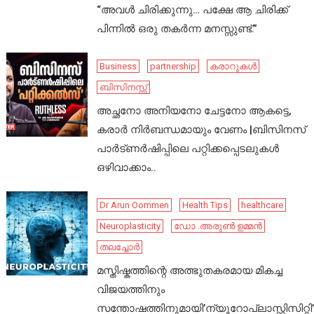
“അവൾ ചിരിക്കുന്നു… പക്ഷേ ആ ചിരിക്ക്
പിന്നിൽ ഒരു തകർന്ന മനസ്സുണ്ട്.”
Business
partnership
കരാറുകൾ
ബിസിനസ്സ്
അച്ഛനോ അനിയനോ ചേട്ടനോ ആകട്ടെ,
കരാർ നിർബന്ധമായും വേണം |ബിസിനസ്
പാർട്ണർഷിപ്പിലെ പറ്റിക്കപ്പെടലുകൾ
ഒഴിവാക്കാം..
Dr Arun Oommen
Health Tips
healthcare
Neuroplasticity
ഡോ .അരുൺ ഉമ്മൻ
തലച്ചോർ
മസ്തിഷ്കത്തിന്റെ അത്ഭുതകരമായ മികച്ച
വിജയത്തിനും
സന്തോഷത്തിനുമായി’ന്യൂറോപ്ലാസ്റ്റിസിറ്റി’