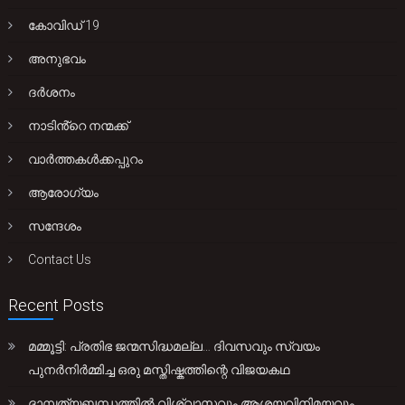
കോവിഡ് 19
അനുഭവം
ദർശനം
നാടിൻ്റെ നന്മക്ക്
വാർത്തകൾക്കപ്പുറം
ആരോഗ്യം
സന്ദേശം
Contact Us
Recent Posts
മമ്മൂട്ടി: പ്രതിഭ ജന്മസിദ്ധമല്ല… ദിവസവും സ്വയം
പുനർനിർമ്മിച്ച ഒരു മസ്തിഷ്കത്തിന്റെ വിജയകഥ
ദാമ്പത്യബന്ധത്തിൽ വിശ്വാസവും ആശയവിനിമയവും