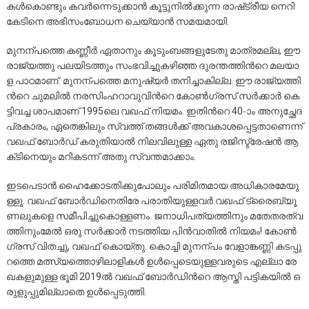
ക​ൾ​കൊ​ണ്ടും ക​വ​ർ​ന്നെ​ടു​ക്കാ​ൻ കൂ​ട്ടു​നി​ൽ​ക്കു​ന്ന രാ​ഷ്‌​ട്രീ​യ നെ​റി​
കേ​ടി​നെ അ​ഭി​സം​ബോ​ധ​ന ചെ​യ്യാ​ൻ സ​മ​യ​മാ​യി.
മു​ന​ന്പ​ത്തെ ക​ണ്ണീ​ർ ഏ​താ​നും കൂ​ടും​ബ​ങ്ങ​ളു​ടേ​തു മാ​ത്ര​മ​ല്ല, ഈ ​
രാ​ജ്യ​ത്തു പ​ല​യി​ട​ത്തും സം​ഭ​വി​ച്ചു​ക​ഴി​ഞ്ഞ ദു​ര​ന്ത​ത്തി​ന്‍റെ മ​ല​യാ​
ള പാ​ഠ​മാ​ണ്. മു​ന​ന്പ​ത്തെ മ​നു​ഷ്യ​ർ ത​നി​ച്ചാ​കി​ല്ല. ഈ ​രാ​ജ്യ​ത്തി​
ന്‍റെ ചു​മ​ലി​ൽ ന​ര​സിം​ഹ​റാ​വു​വി​ന്‍റെ കോ​ൺ​ഗ്ര​സ് സ​ർ​ക്കാ​ർ കെ​
ട്ടി​വ​ച്ച ശാ​പ​മാ​ണ് 1995ലെ ​വ​ഖ​ഫ് നി​യ​മം. ഇ​തി​ന്‍റെ 40-ാം അ​നു​ച്ഛേ​ദ
പ്ര​കാ​രം, ഏ​തെ​ങ്കി​ലും സ്വ​ത്ത് ത​ങ്ങ​ൾ​ക്ക് അ​വ​കാ​ശ​പ്പെ​ട്ട​താ​ണെ​ന്ന്
വ​ഖ​ഫ് ബോ​ർ​ഡ് ക​രു​തി​യാ​ൽ നി​ല​വി​ലു​ള്ള ഏ​തു ര​ജി​സ്ട്രേ​ഷ​ൻ ആ​
ക‌്ടി​നെ​യും മ​റി​ക​ട​ന്ന് അ​തു സ്വ​ന്ത​മാ​ക്കാം.
ഇ​ട​പെ​ടാ​ൻ ഹൈ​ക്കോ​ട​തി​ക്കു​പോ​ലും പ​രി​മി​ത​മാ​യ അ​ധി​കാ​ര​മേ​യു​
ള്ളൂ. വ​ഖ​ഫ് ബോ​ർ​ഡി​നെ​തി​രേ പ​രാ​തി​യു​ള്ള​വ​ർ വ​ഖ​ഫ് ട്രൈ​ബ്യൂ​
ണ​ലു​ക​ളെ സ​മീ​പി​ച്ചു​കൊ​ള്ള​ണം. ജ​നാ​ധി​പ​ത്യ​ത്തി​നും മ​തേ​ത​ര​ത്വ​
ത്തി​നും​മേ​ൽ ഒ​രു സ​ർ​ക്കാ​ർ ന​ട​ത്തി​യ പി​ൻ​വാ​തി​ൽ നി​യ​മം! കോ​ൺ​
ഗ്ര​സ് വി​ത​ച്ചു, വ​ഖ​ഫ് കൊ​യ്തു. കൊ​ച്ചി മു​ന​ന്പം വേ​ളാ​ങ്ക​ണ്ണി ക​ട​പ്പു​
റ​ത്തെ മ​ത്സ്യ​ത്തൊ​ഴി​ലാ​ളി​ക​ൾ ഉ​ൾ​പ്പെ​ടെ​യു​ള്ള​വ​രു​ടെ എ​ല്ലാ രേ​
ഖ​ക​ളു​മു​ള്ള ഭൂ​മി 2019ൽ ​വ​ഖ​ഫ് ബോ​ർ​ഡി​ന്‍റെ ആ​സ്തി പ​ട്ടി​ക​യി​ൽ ഒ​
രു​ളു​പ്പു​മി​ല്ലാ​തെ ഉ​ൾ​പ്പെ​ടു​ത്തി.