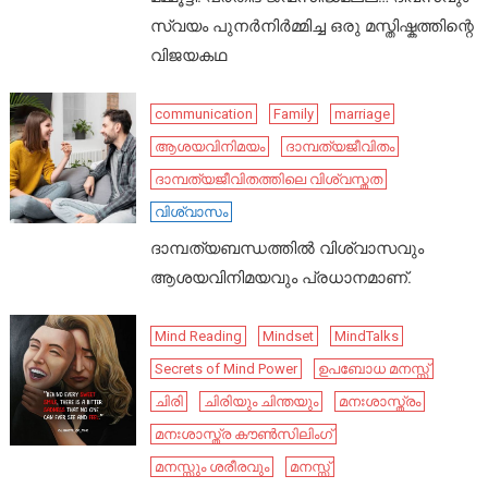
സ്വയം പുനർനിർമ്മിച്ച ഒരു മസ്തിഷ്കത്തിന്റെ
വിജയകഥ
communication
Family
marriage
ആശയവിനിമയം
ദാമ്പത്യജീവിതം
ദാമ്പത്യജീവിതത്തിലെ വിശ്വസ്തത
വിശ്വാസം
ദാമ്പത്യബന്ധത്തിൽ വിശ്വാസവും
ആശയവിനിമയവും പ്രധാനമാണ്.
Mind Reading
Mindset
MindTalks
Secrets of Mind Power
ഉപബോധ മനസ്സ്
ചിരി
ചിരിയും ചിന്തയും
മനഃശാസ്ത്രം
മനഃശാസ്ത്ര കൗൺസിലിംഗ്
മനസ്സും ശരീരവും
മനസ്സ്