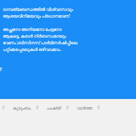
ദാമ്പത്യബന്ധത്തിൽ വിശ്വാസവും
ആശയവിനിമയവും പ്രധാനമാണ്.
അച്ഛനോ അനിയനോ ചേട്ടനോ
ആകട്ടെ, കരാർ നിർബന്ധമായും
വേണം |ബിസിനസ് പാർട്ണർഷിപ്പിലെ
പറ്റിക്കപ്പെടലുകൾ ഒഴിവാക്കാം..
ി’
കുടുംബം
പംക്തി
വാർത്ത