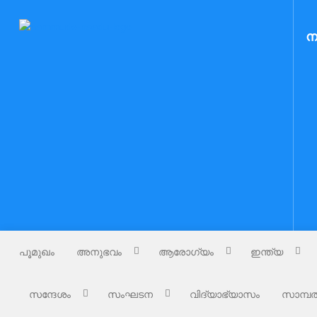
Skip
to
Nammude Naadu
ന
നമ്മുടെ നാട്
content
പൂമുഖം
അനുഭവം
ആരോഗ്യം
ഇന്ത്യ
സന്ദേശം
സംഘടന
വിദ്യാഭ്യാസം
സാമ്പത