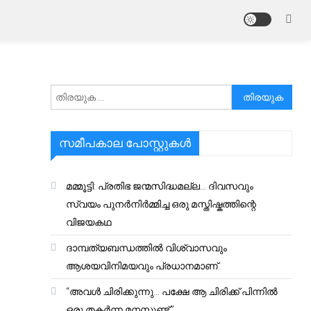
അനേഷിക്കുക
സമീപകാല പോസ്റ്റുകൾ
മമ്മൂട്ടി: പ്രതിഭ ജന്മസിദ്ധമല്ല… ദിവസവും
സ്വയം പുനർനിർമ്മിച്ച ഒരു മസ്തിഷ്കത്തിന്റെ
വിജയകഥ
ദാമ്പത്യബന്ധത്തിൽ വിശ്വാസവും
ആശയവിനിമയവും പ്രധാനമാണ്.
“അവൾ ചിരിക്കുന്നു… പക്ഷേ ആ ചിരിക്ക് പിന്നിൽ
ഒരു തകർന്ന മനസ്സുണ്ട്.”