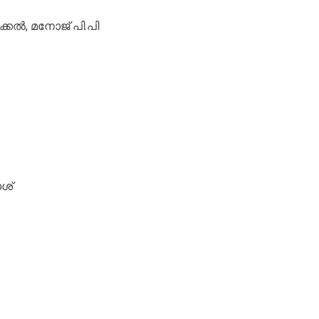
്കല്‍, മനോജ് പി.പി
ാശ്