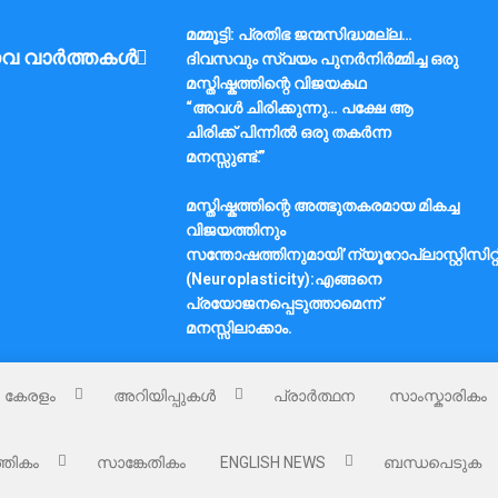
മമ്മൂട്ടി: പ്രതിഭ ജന്മസിദ്ധമല്ല…
വ വാർത്തകൾ
ദിവസവും സ്വയം പുനർനിർമ്മിച്ച ഒരു
മസ്തിഷ്കത്തിന്റെ വിജയകഥ
“അവൾ ചിരിക്കുന്നു… പക്ഷേ ആ
ചിരിക്ക് പിന്നിൽ ഒരു തകർന്ന
മനസ്സുണ്ട്.”
മസ്തിഷ്കത്തിന്റെ അത്ഭുതകരമായ മികച്ച
വിജയത്തിനും
സന്തോഷത്തിനുമായി’ന്യൂറോപ്ലാസ്റ്റിസിറ്റ
(Neuroplasticity):എങ്ങനെ
പ്രയോജനപ്പെടുത്താമെന്ന്
മനസ്സിലാക്കാം.
കേരളം
അറിയിപ്പുകൾ
പ്രാർത്ഥന
സാംസ്കാരികം
്തികം
സാങ്കേതികം
ENGLISH NEWS
ബന്ധപെടുക