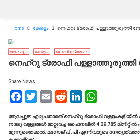
Home
കേരളം
നെഹ്‌റു ട്രോഫി പള്ളാത്തുരുത്തി ബോട്ട
ആലപ്പുഴ
കേരളം
നെഹ്‌റു ട്രോഫി
നെഹ്‌റു ട്രോഫി പള്ളാത്തുരുത്തി ബോട
Share News
Facebook
Twitter
Email
Reddit
LinkedIn
WhatsApp
ആലപ്പുഴ: എഴുപതാമത് നെഹ്‌റു ട്രോഫി വള്ളംകളിയില്‍ പള്ളാ
നാലു വള്ളങ്ങള്‍ മാറ്റുരച്ച ഫൈനലില്‍ 4.29.785 മിനിറ്റ
മൂന്നുതൈക്കല്‍, മനോജ് പി.പി എന്നിവരുടെ നേതൃത്വത്തി
മുത്തമിട്ടത്.