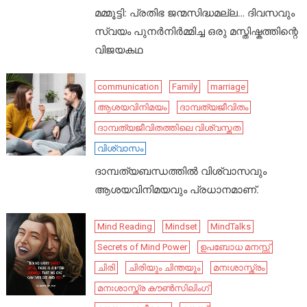
മമ്മൂട്ടി: പ്രതിഭ ജന്മസിദ്ധമല്ല… ദിവസവും
സ്വയം പുനർനിർമ്മിച്ച ഒരു മസ്തിഷ്കത്തിന്റെ
വിജയകഥ
communication
Family
marriage
ആശയവിനിമയം
ദാമ്പത്യജീവിതം
ദാമ്പത്യജീവിതത്തിലെ വിശ്വസ്തത
വിശ്വാസം
ദാമ്പത്യബന്ധത്തിൽ വിശ്വാസവും
ആശയവിനിമയവും പ്രധാനമാണ്.
Mind Reading
Mindset
MindTalks
Secrets of Mind Power
ഉപബോധ മനസ്സ്
ചിരി
ചിരിയും ചിന്തയും
മനഃശാസ്ത്രം
മനഃശാസ്ത്ര കൗൺസിലിംഗ്