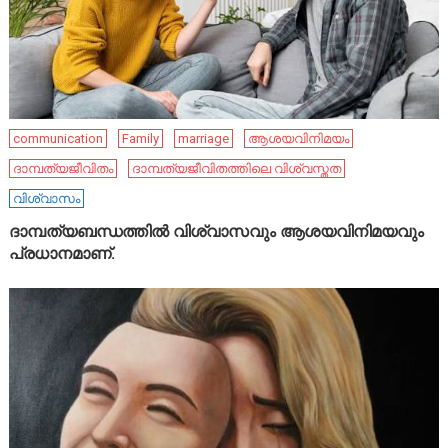
communication
Family
marriage
ആശയവിനിമയം
ദാമ്പത്യജീവിതം
ദാമ്പത്യജീവിതത്തിലെ വിശ്വസ്തത
വിശ്വാസം
ദാമ്പത്യബന്ധത്തിൽ വിശ്വാസവും ആശയവിനിമയവും
പ്രധാനമാണ്.