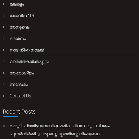
കേരളം
കോവിഡ് 19
അനുഭവം
ദർശനം
നാടിൻ്റെ നന്മക്ക്
വാർത്തകൾക്കപ്പുറം
ആരോഗ്യം
സന്ദേശം
Contact Us
Recent Posts
മമ്മൂട്ടി: പ്രതിഭ ജന്മസിദ്ധമല്ല… ദിവസവും സ്വയം
പുനർനിർമ്മിച്ച ഒരു മസ്തിഷ്കത്തിന്റെ വിജയകഥ