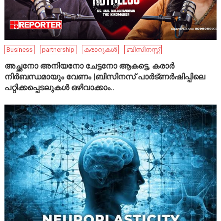
Business
partnership
കരാറുകൾ
ബിസിനസ്സ്
അച്ഛനോ അനിയനോ ചേട്ടനോ ആകട്ടെ, കരാർ
നിർബന്ധമായും വേണം |ബിസിനസ് പാർട്ണർഷിപ്പിലെ
പറ്റിക്കപ്പെടലുകൾ ഒഴിവാക്കാം..