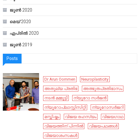
ജൂൺ 2020
മെയ്‌ 2020
ഏപ്രിൽ 2020
ജൂൺ 2019
Posts
Dr Arun Oommen
Neuroplasticity
അതുല്യ പ്രതിഭ
അത്ഭുതപ്രതിഭാസം
നടൻ മമ്മൂട്ടി
ന്യൂറോ സർജൻ
ന്യൂറോപ്ലാസ്റ്റിസിറ്റി
ന്യൂറോസർജറി
മസ്തിഷ്കം
വിജയ രഹസ്യം
വിജയഗാഥ
വിജയത്തിന് പിന്നിൽ
വിജയപഥങ്ങൾ
വിജയാശംസകൾ