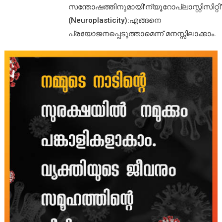
സന്തോഷത്തിനുമായി’ന്യൂറോപ്ലാസ്റ്റിസിറ്റി’
(Neuroplasticity):എങ്ങനെ
പ്രയോജനപ്പെടുത്താമെന്ന് മനസ്സിലാക്കാം.