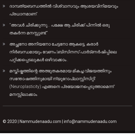
ദാമ്പത്യബന്ധത്തിൽ വിശ്വാസവും ആശയവിനിമയവും
പ്രധാനമാണ്.
“അവൾ ചിരിക്കുന്നു… പക്ഷേ ആ ചിരിക്ക് പിന്നിൽ ഒരു
തകർന്ന മനസ്സുണ്ട്.”
അച്ഛനോ അനിയനോ ചേട്ടനോ ആകട്ടെ, കരാർ
നിർബന്ധമായും വേണം |ബിസിനസ് പാർട്ണർഷിപ്പിലെ
പറ്റിക്കപ്പെടലുകൾ ഒഴിവാക്കാം..
മസ്തിഷ്കത്തിന്റെ അത്ഭുതകരമായ മികച്ച വിജയത്തിനും
സന്തോഷത്തിനുമായി’ന്യൂറോപ്ലാസ്റ്റിസിറ്റി’
(Neuroplasticity):എങ്ങനെ പ്രയോജനപ്പെടുത്താമെന്ന്
മനസ്സിലാക്കാം.
© 2020 |
Nammudenaadu.com
|
info@nammudenaadu.com