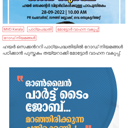
MVD Kerala
പാഠ്യപദ്ധതി
മോട്ടോർ വാഹന വകുപ്പ്
റോഡ് നിയമങ്ങൾ
ഹയർ സെക്കൻററി പാഠ്യപദ്ധതിയിൽ റോഡ് നിയമങ്ങൾ
പഠിക്കാൻ പുസ്തകം തയ്യറാക്കി മോട്ടോർ വാഹന വകുപ്പ്.