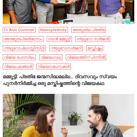
Dr Arun Oommen
Neuroplasticity
അതുല്യ പ്രതിഭ
അത്ഭുതപ്രതിഭാസം
നടൻ മമ്മൂട്ടി
ന്യൂറോ സർജൻ
ന്യൂറോപ്ലാസ്റ്റിസിറ്റി
ന്യൂറോസർജറി
മസ്തിഷ്കം
വിജയ രഹസ്യം
വിജയഗാഥ
വിജയത്തിന് പിന്നിൽ
വിജയപഥങ്ങൾ
വിജയാശംസകൾ
മമ്മൂട്ടി: പ്രതിഭ ജന്മസിദ്ധമല്ല… ദിവസവും സ്വയം
പുനർനിർമ്മിച്ച ഒരു മസ്തിഷ്കത്തിന്റെ വിജയകഥ