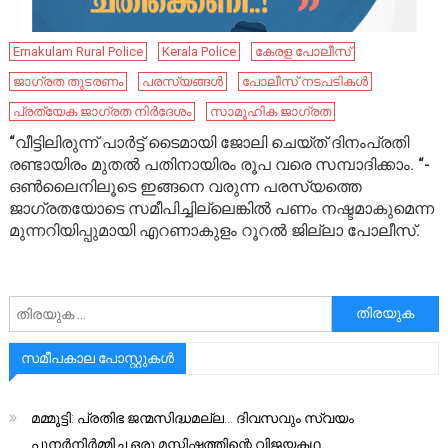
Ernakulam Rural Police
Kerala Police
കേരള പോലീസ്
ജാഗ്രത തുടരണം
പരസ്യങ്ങൾ
പോലീസ് നടപടികൾ
പ്രത്യേക ജാഗ്രത നിർദേശം
സാമൂഹിക ജാഗ്രത
“വീട്ടിലിരുന്ന് പാർട്ട് ടൈമായി ജോലി ചെയ്ത് ദിനംപ്രതി
രണ്ടായിരം മുതൽ പതിനായിരം രൂപ വരെ സമ്പാദിക്കാം. “-
ഒൺലൈനിലൂടെ ഇങ്ങനെ വരുന്ന പരസ്യത്തെ
ജാഗ്രതയോടെ സമീപിച്ചില്ലെങ്കിൽ പണം നഷ്ടമാകുമെന്ന
മുന്നറിയിപ്പുമായി എറണാകുളം റൂറൽ ജില്ലാ പോലീസ്.
അനേഷിക്കുക
സമീപകാല പോസ്റ്റുകൾ
മമ്മൂട്ടി: പ്രതിഭ ജന്മസിദ്ധമല്ല… ദിവസവും സ്വയം
പുനർനിർമ്മിച്ച ഒരു മസ്തിഷ്കത്തിന്റെ വിജയകഥ