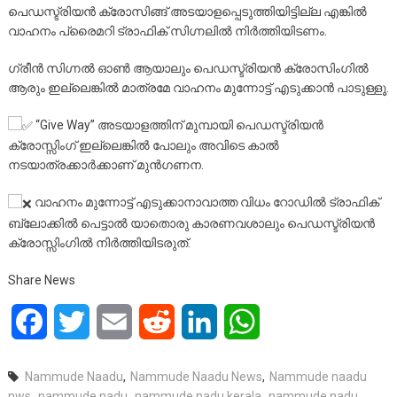
പെഡസ്ട്രിയൻ ക്രോസിങ്ങ് അടയാളപ്പെടുത്തിയിട്ടില്ല എങ്കിൽ
വാഹനം പ്രൈമറി ട്രാഫിക് സിഗ്നലിൽ നിർത്തിയിടണം.
ഗ്രീൻ സിഗ്നൽ ഓൺ ആയാലും പെഡസ്ട്രിയൻ ക്രോസിംഗിൽ
ആരും ഇല്ലെങ്കിൽ മാത്രമേ വാഹനം മുന്നോട്ട് എടുക്കാൻ പാടുള്ളൂ.
“Give Way” അടയാളത്തിന് മുമ്പായി പെഡസ്ട്രിയൻ
ക്രോസ്സിംഗ് ഇല്ലെങ്കിൽ പോലും അവിടെ കാൽ
നടയാത്രക്കാർക്കാണ് മുൻഗണന.
വാഹനം മുന്നോട്ട് എടുക്കാനാവാത്ത വിധം റോഡിൽ ട്രാഫിക്
ബ്ലോക്കിൽ പെട്ടാൽ യാതൊരു കാരണവശാലും പെഡസ്ട്രിയൻ
ക്രോസ്സിംഗിൽ നിർത്തിയിടരുത്.
Share News
Facebook
Twitter
Email
Reddit
LinkedIn
WhatsApp
Nammude Naadu
,
Nammude Naadu News
,
Nammude naadu
nws
,
nammude nadu
,
nammude nadu kerala
,
nammude nadu