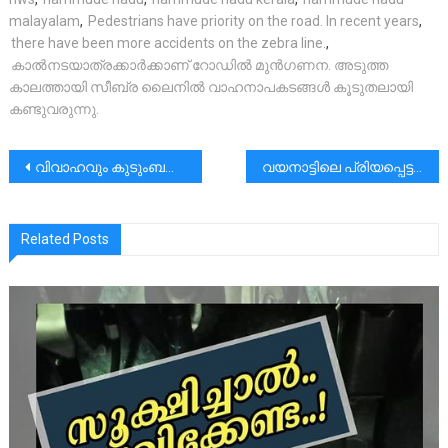
malayalam
,
Pedestrians have priority on the road. In recent years
,
there have been more accidents on the zebra line.
,
കാൽനടയാത്രക്കാർക്കാണ് റോഡിൽ മുൻഗണന. അടുത്ത
കാലത്തായി സീബ്ര ലൈനിൽ വാഹനാപകടങ്ങൾ കൂടുതലായി
കണ്ടുവരുന്നു.
പോസ്റ്റുകളിലൂടെ
വിവാഹവും കുടുംബവും! |ബെത്-ലെഹം ഹാൻഡ്-ബുക്ക് – 3
വയനാട്ടിലെ പ്രിയപ്പെട്ടവരുടെ തീരാ ദുഃഖം രചനയായി , ഈണമായി, സ്വരമായി. പ്രാർഥനയോടെ നിങ്ങളുടെ മുൻപിൽ സമർപ്പിച്ചുകൊണ്ട് ആ ദുഃഖത്തിൽ പങ്കുചേരുന്നു
Related Posts