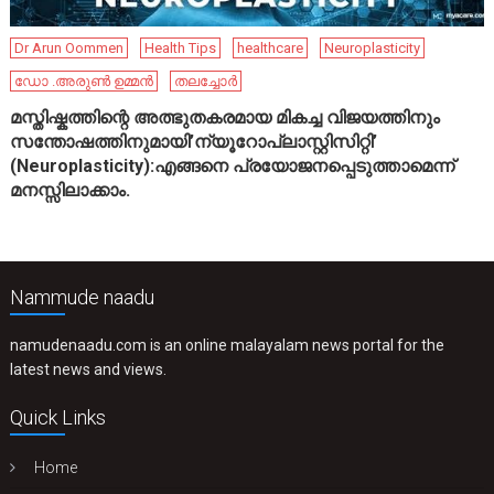
Dr Arun Oommen
Health Tips
healthcare
Neuroplasticity
ഡോ .അരുൺ ഉമ്മൻ
തലച്ചോർ
മസ്തിഷ്കത്തിന്റെ അത്ഭുതകരമായ മികച്ച വിജയത്തിനും
സന്തോഷത്തിനുമായി’ന്യൂറോപ്ലാസ്റ്റിസിറ്റി’
(Neuroplasticity):എങ്ങനെ പ്രയോജനപ്പെടുത്താമെന്ന്
മനസ്സിലാക്കാം.
Nammude naadu
namudenaadu.com is an online malayalam news portal for the
latest news and views.
Quick Links
Home