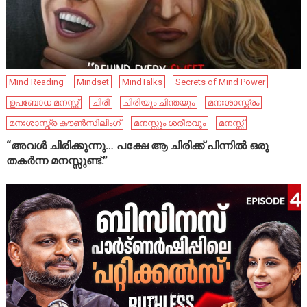
Mind Reading
Mindset
MindTalks
Secrets of Mind Power
ഉപബോധ മനസ്സ്
ചിരി
ചിരിയും ചിന്തയും
മനഃശാസ്ത്രം
മനഃശാസ്ത്ര കൗൺസിലിംഗ്
മനസ്സും ശരീരവും
മനസ്സ്
“അവൾ ചിരിക്കുന്നു… പക്ഷേ ആ ചിരിക്ക് പിന്നിൽ ഒരു
തകർന്ന മനസ്സുണ്ട്.”