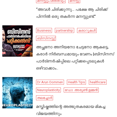
മനസ്സും ശരീരവും
മനസ്സ്
“അവൾ ചിരിക്കുന്നു… പക്ഷേ ആ ചിരിക്ക്
പിന്നിൽ ഒരു തകർന്ന മനസ്സുണ്ട്.”
Business
partnership
കരാറുകൾ
ബിസിനസ്സ്
അച്ഛനോ അനിയനോ ചേട്ടനോ ആകട്ടെ,
കരാർ നിർബന്ധമായും വേണം |ബിസിനസ്
പാർട്ണർഷിപ്പിലെ പറ്റിക്കപ്പെടലുകൾ
ഒഴിവാക്കാം..
Dr Arun Oommen
Health Tips
healthcare
Neuroplasticity
ഡോ .അരുൺ ഉമ്മൻ
തലച്ചോർ
മസ്തിഷ്കത്തിന്റെ അത്ഭുതകരമായ മികച്ച
വിജയത്തിനും