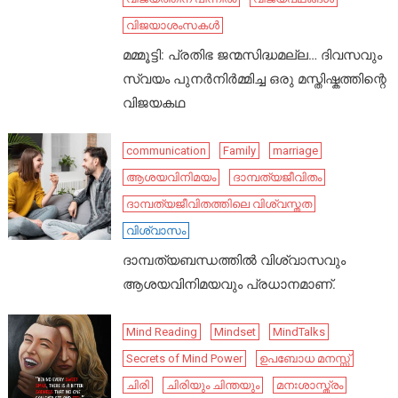
വിജയാശംസകൾ
മമ്മൂട്ടി: പ്രതിഭ ജന്മസിദ്ധമല്ല… ദിവസവും
സ്വയം പുനർനിർമ്മിച്ച ഒരു മസ്തിഷ്കത്തിന്റെ
വിജയകഥ
communication
Family
marriage
ആശയവിനിമയം
ദാമ്പത്യജീവിതം
ദാമ്പത്യജീവിതത്തിലെ വിശ്വസ്തത
വിശ്വാസം
ദാമ്പത്യബന്ധത്തിൽ വിശ്വാസവും
ആശയവിനിമയവും പ്രധാനമാണ്.
Mind Reading
Mindset
MindTalks
Secrets of Mind Power
ഉപബോധ മനസ്സ്
ചിരി
ചിരിയും ചിന്തയും
മനഃശാസ്ത്രം