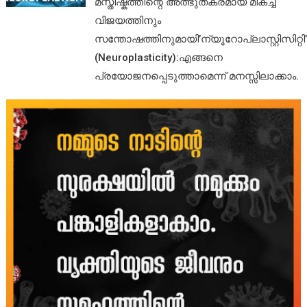
മസ്തിഷ്കത്തിന്റെ അത്ഭുതകരമായ മികച്ച
വിജയത്തിനും
സന്തോഷത്തിനുമായി’ന്യൂറോപ്ലാസ്റ്റിസിറ്റി’
(Neuroplasticity):എങ്ങനെ
പ്രയോജനപ്പെടുത്താമെന്ന് മനസ്സിലാക്കാം.