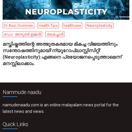
Dr Arun Oommen
Health Tips
healthcare
Neuroplasticity
ഡോ .അരുൺ ഉമ്മൻ
തലച്ചോർ
മസ്തിഷ്കത്തിന്റെ അത്ഭുതകരമായ മികച്ച വിജയത്തിനും
സന്തോഷത്തിനുമായി’ന്യൂറോപ്ലാസ്റ്റിസിറ്റി’
(Neuroplasticity):എങ്ങനെ പ്രയോജനപ്പെടുത്താമെന്ന്
മനസ്സിലാക്കാം.
Nammude naadu
namudenaadu.com is an online malayalam news portal for the
latest news and views.
Quick Links