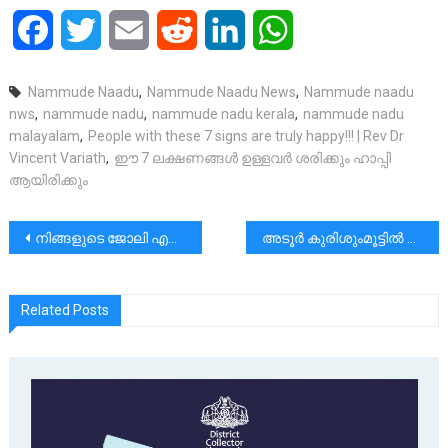
Facebook
Twitter
Email
Reddit
LinkedIn
WhatsApp
Nammude Naadu
,
Nammude Naadu News
,
Nammude naadu
nws
,
nammude nadu
,
nammude nadu kerala
,
nammude nadu
malayalam
,
People with these 7 signs are truly happy!!! | Rev Dr
Vincent Variath
,
ഈ 7 ലക്ഷണങ്ങൾ ഉള്ളവർ ശരിക്കും ഹാപ്പി
ആയിരിക്കും
പോസ്റ്റുകളിലൂടെ
നിങ്ങളുടെ ജോലി എക്സലന്റ് ആക്കുന്നത് എങ്ങനെ? | Fr Vincent Variath
അടൂർ കുരിശുംമൂട്ടിൽ പരേതനായ പി എം ജോസഫിൻ്റെ ഭാര്യ ചിന്നമ്മ ജോസഫ് (76) നിര്യാതായി.|സംസ്കാരം നാളെ(23/3) രാവിലെ 11.30-ന്|ആദരാഞ്ജലികൾ
Related Posts