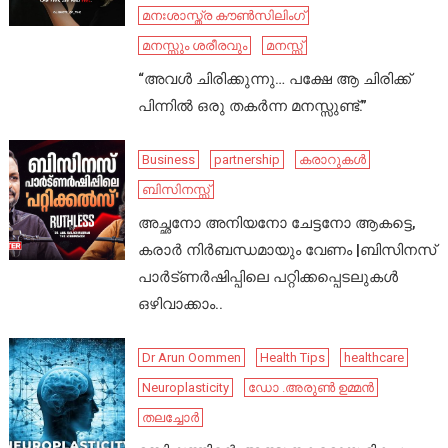
മനഃശാസ്ത്ര കൗൺസിലിംഗ്
മനസ്സും ശരീരവും
മനസ്സ്
“അവൾ ചിരിക്കുന്നു… പക്ഷേ ആ ചിരിക്ക്
പിന്നിൽ ഒരു തകർന്ന മനസ്സുണ്ട്.”
Business
partnership
കരാറുകൾ
ബിസിനസ്സ്
അച്ഛനോ അനിയനോ ചേട്ടനോ ആകട്ടെ,
കരാർ നിർബന്ധമായും വേണം |ബിസിനസ്
പാർട്ണർഷിപ്പിലെ പറ്റിക്കപ്പെടലുകൾ
ഒഴിവാക്കാം..
Dr Arun Oommen
Health Tips
healthcare
Neuroplasticity
ഡോ .അരുൺ ഉമ്മൻ
തലച്ചോർ