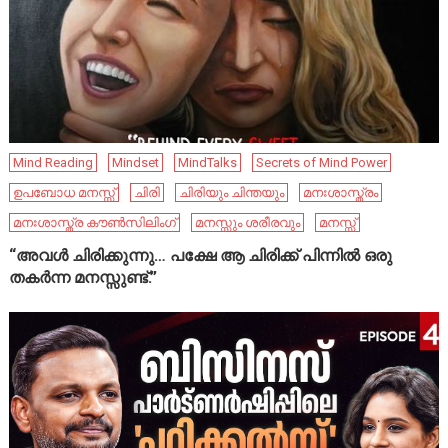
Mind Reading
Mindset
MindTalks
Secrets of Mind Power
ഉപബോധ മനസ്സ്
ചിരി
ചിരിയും ചിന്തയും
മനഃശാസ്ത്രം
മനഃശാസ്ത്ര കൗൺസിലിംഗ്
മനസ്സും ശരീരവും
മനസ്സ്
“അവൾ ചിരിക്കുന്നു… പക്ഷേ ആ ചിരിക്ക് പിന്നിൽ ഒരു
തകർന്ന മനസ്സുണ്ട്.”