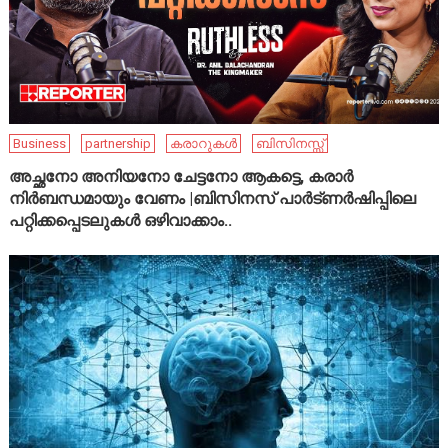
Business
partnership
കരാറുകൾ
ബിസിനസ്സ്
അച്ഛനോ അനിയനോ ചേട്ടനോ ആകട്ടെ, കരാർ
നിർബന്ധമായും വേണം |ബിസിനസ് പാർട്ണർഷിപ്പിലെ
പറ്റിക്കപ്പെടലുകൾ ഒഴിവാക്കാം..