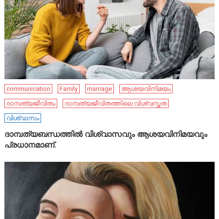
communication
Family
marriage
ആശയവിനിമയം
ദാമ്പത്യജീവിതം
ദാമ്പത്യജീവിതത്തിലെ വിശ്വസ്തത
വിശ്വാസം
ദാമ്പത്യബന്ധത്തിൽ വിശ്വാസവും ആശയവിനിമയവും
പ്രധാനമാണ്.