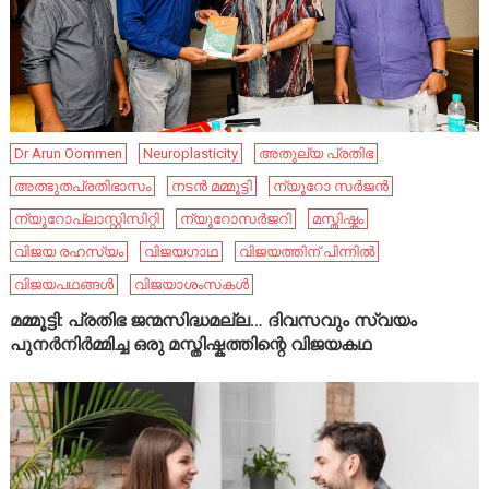
Dr Arun Oommen
Neuroplasticity
അതുല്യ പ്രതിഭ
അത്ഭുതപ്രതിഭാസം
നടൻ മമ്മൂട്ടി
ന്യൂറോ സർജൻ
ന്യൂറോപ്ലാസ്റ്റിസിറ്റി
ന്യൂറോസർജറി
മസ്തിഷ്കം
വിജയ രഹസ്യം
വിജയഗാഥ
വിജയത്തിന് പിന്നിൽ
വിജയപഥങ്ങൾ
വിജയാശംസകൾ
മമ്മൂട്ടി: പ്രതിഭ ജന്മസിദ്ധമല്ല… ദിവസവും സ്വയം
പുനർനിർമ്മിച്ച ഒരു മസ്തിഷ്കത്തിന്റെ വിജയകഥ