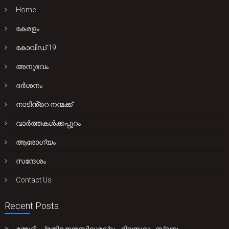
Home
കേരളം
കോവിഡ് 19
അനുഭവം
ദർശനം
നാടിൻ്റെ നന്മക്ക്
വാർത്തകൾക്കപ്പുറം
ആരോഗ്യം
സന്ദേശം
Contact Us
Recent Posts