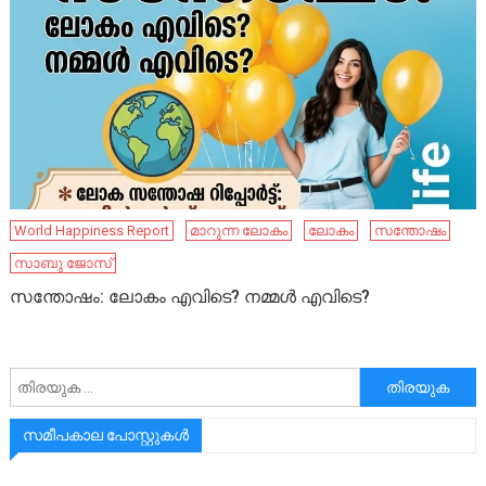
World Happiness Report
മാറുന്ന ലോകം
ലോകം
സന്തോഷം
സാബു ജോസ്
സന്തോഷം: ലോകം എവിടെ? നമ്മൾ എവിടെ?
അനേഷിക്കുക
സമീപകാല പോസ്റ്റുകൾ