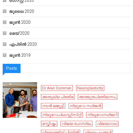
ഓഗസ്റ്റ്‌ 2020
ജൂലൈ 2020
ജൂൺ 2020
മെയ്‌ 2020
ഏപ്രിൽ 2020
ജൂൺ 2019
Posts
Dr Arun Oommen
Neuroplasticity
അതുല്യ പ്രതിഭ
അത്ഭുതപ്രതിഭാസം
നടൻ മമ്മൂട്ടി
ന്യൂറോ സർജൻ
ന്യൂറോപ്ലാസ്റ്റിസിറ്റി
ന്യൂറോസർജറി
മസ്തിഷ്കം
വിജയ രഹസ്യം
വിജയഗാഥ
വിജയത്തിന് പിന്നിൽ
വിജയപഥങ്ങൾ