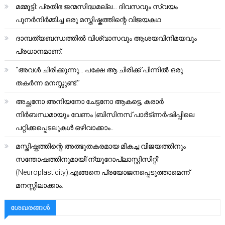
മമ്മൂട്ടി: പ്രതിഭ ജന്മസിദ്ധമല്ല… ദിവസവും സ്വയം
പുനർനിർമ്മിച്ച ഒരു മസ്തിഷ്കത്തിന്റെ വിജയകഥ
ദാമ്പത്യബന്ധത്തിൽ വിശ്വാസവും ആശയവിനിമയവും
പ്രധാനമാണ്.
“അവൾ ചിരിക്കുന്നു… പക്ഷേ ആ ചിരിക്ക് പിന്നിൽ ഒരു
തകർന്ന മനസ്സുണ്ട്.”
അച്ഛനോ അനിയനോ ചേട്ടനോ ആകട്ടെ, കരാർ
നിർബന്ധമായും വേണം |ബിസിനസ് പാർട്ണർഷിപ്പിലെ
പറ്റിക്കപ്പെടലുകൾ ഒഴിവാക്കാം..
മസ്തിഷ്കത്തിന്റെ അത്ഭുതകരമായ മികച്ച വിജയത്തിനും
സന്തോഷത്തിനുമായി’ന്യൂറോപ്ലാസ്റ്റിസിറ്റി’
(Neuroplasticity):എങ്ങനെ പ്രയോജനപ്പെടുത്താമെന്ന്
മനസ്സിലാക്കാം.
ശേഖരങ്ങൾ