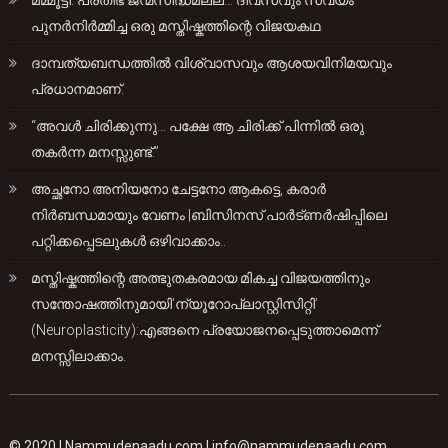
മമ്മൂട്ടി: പ്രതിഭ ജന്മസിദ്ധമല്ല… ദിവസവും സ്വയം
പുനർനിർമ്മിച്ച ഒരു മസ്തിഷ്കത്തിന്റെ വിജയകഥ
ദാമ്പത്യബന്ധത്തിൽ വിശ്വാസവും ആശയവിനിമയവും
പ്രധാനമാണ്.
“അവൾ ചിരിക്കുന്നു… പക്ഷേ ആ ചിരിക്ക് പിന്നിൽ ഒരു
തകർന്ന മനസ്സുണ്ട്.”
അച്ഛനോ അനിയനോ ചേട്ടനോ ആകട്ടെ, കരാർ
നിർബന്ധമായും വേണം |ബിസിനസ് പാർട്ണർഷിപ്പിലെ
പറ്റിക്കപ്പെടലുകൾ ഒഴിവാക്കാം..
മസ്തിഷ്കത്തിന്റെ അത്ഭുതകരമായ മികച്ച വിജയത്തിനും
സന്തോഷത്തിനുമായി’ന്യൂറോപ്ലാസ്റ്റിസിറ്റി’
(Neuroplasticity):എങ്ങനെ പ്രയോജനപ്പെടുത്താമെന്ന്
മനസ്സിലാക്കാം.
© 2020 |
Nammudenaadu.com
|
info@nammudenaadu.com