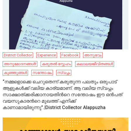
District Collector
Experience
Facebook
അനുഭവം
അനുമോദനങ്ങൾ!
കരുതൽ സ്നേഹം
കലാലയജീവിതങ്ങൾ
കുഞ്ഞുങ്ങൾ
സന്തോഷം
സ്വപ്നം
“നമ്മളൊക്കെ ചെറുതെന്ന് കരുതുന്ന പലതും ഒരുപാട്
ആളുകൾക്ക് വലിയ കാര്യമാണ്. ആ വലിയ സ്വപ്നം
സാക്ഷാത്ക്കരിക്കാനായതിൻറെ സന്തോഷം ഈ ഒൻപത്
വയസുകാരൻറെ മുഖത്ത് എനിക്ക്
കാണാമായിരുന്നു”.|District Collector Alappuzha