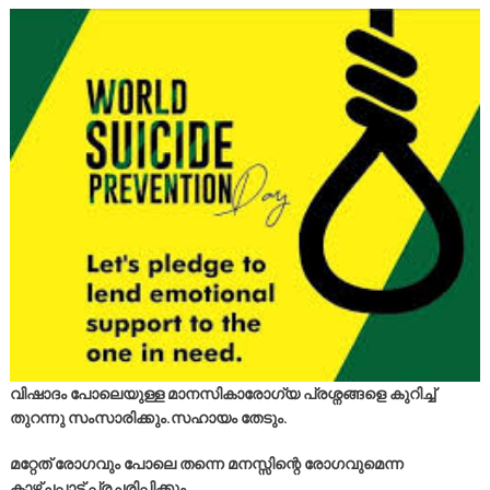
വിഷാദം പോലെയുള്ള മാനസികാരോഗ്യ പ്രശ്നങ്ങളെ കുറിച്ച്
തുറന്നു സംസാരിക്കും.സഹായം തേടും.
മറ്റേത് രോഗവും പോലെ തന്നെ മനസ്സിന്റെ രോഗവുമെന്ന
കാഴ്ചപ്പാട് പ്രചരിപ്പിക്കും .