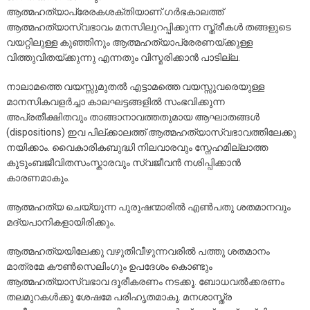
ആത്മഹത്യാപ്രേരകശക്തിയാണ്.ഗർഭകാലത്ത്
ആത്മഹത്യാസ്വഭാവം മനസിലുറപ്പിക്കുന്ന സ്ത്രീകൾ തങ്ങളുടെ
വയറ്റിലുള്ള കുഞ്ഞിനും ആത്മഹത്യാപ്രേരണയ്ക്കുള്ള
വിത്തുവിതയ്ക്കുന്നു എന്നതും വിസ്മരിക്കാൻ പാടില്ല.
നാലാമത്തെ വയസ്സുമുതൽ എട്ടാമത്തെ വയസ്സുവരെയുള്ള
മാനസികവളർച്ചാ കാലഘട്ടങ്ങളിൽ സംഭവിക്കുന്ന
അപ്രതീക്ഷിതവും താങ്ങാനാവത്തതുമായ ആഘാതങ്ങൾ
(dispositions) ഇവ പില്ക്കാലത്ത് ആത്മഹത്യാസ്വഭാവത്തിലേക്കു
നയിക്കാം. വൈകാരികബുദ്ധി നിലവാരവും സ്നേഹമില്ലാത്ത
കുടുംബജീവിതസംസ്കാരവും സ്വജീവൻ നശിപ്പിക്കാൻ
കാരണമാകും.
ആത്മഹത്യ ചെയ്യുന്ന പുരുഷന്മാരിൽ എൺപതു ശതമാനവും
മദ്യപാനികളായിരിക്കും.
ആത്മഹത്യയിലേക്കു വഴുതിവീഴുന്നവരിൽ പത്തു ശതമാനം
മാത്രമേ കൗൺസെലിംഗും ഉപദേശം കൊണ്ടും
ആത്മഹത്യാസ്വഭാവ ദൂരീകരണം നടക്കൂ. ബോധവൽക്കരണം
തലമുറകൾക്കു ശേഷമേ പരിഹൃതമാകൂ. മനശാസ്ത്ര