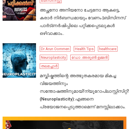
ബിസിനസ്സ്
അച്ഛനോ അനിയനോ ചേട്ടനോ ആകട്ടെ,
കരാർ നിർബന്ധമായും വേണം |ബിസിനസ്
പാർട്ണർഷിപ്പിലെ പറ്റിക്കപ്പെടലുകൾ
ഒഴിവാക്കാം..
Dr Arun Oommen
Health Tips
healthcare
Neuroplasticity
ഡോ .അരുൺ ഉമ്മൻ
തലച്ചോർ
മസ്തിഷ്കത്തിന്റെ അത്ഭുതകരമായ മികച്ച
വിജയത്തിനും
സന്തോഷത്തിനുമായി’ന്യൂറോപ്ലാസ്റ്റിസിറ്റി’
(Neuroplasticity):എങ്ങനെ
പ്രയോജനപ്പെടുത്താമെന്ന് മനസ്സിലാക്കാം.