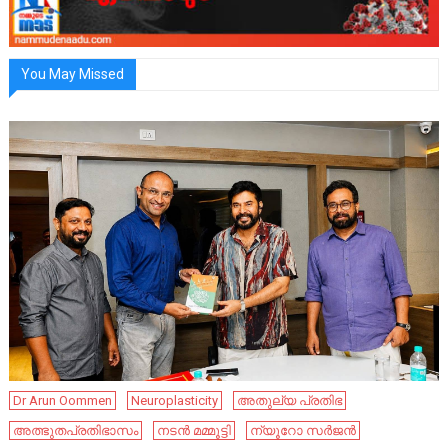
You May Missed
Dr Arun Oommen
Neuroplasticity
അതുല്യ പ്രതിഭ
അത്ഭുതപ്രതിഭാസം
നടൻ മമ്മൂട്ടി
ന്യൂറോ സർജൻ