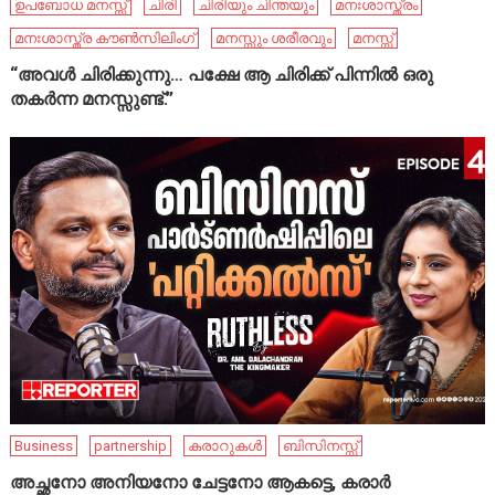
ഉപബോധ മനസ്സ്
ചിരി
ചിരിയും ചിന്തയും
മനഃശാസ്ത്രം
മനഃശാസ്ത്ര കൗൺസിലിംഗ്
മനസ്സും ശരീരവും
മനസ്സ്
“അവൾ ചിരിക്കുന്നു… പക്ഷേ ആ ചിരിക്ക് പിന്നിൽ ഒരു
തകർന്ന മനസ്സുണ്ട്.”
Business
partnership
കരാറുകൾ
ബിസിനസ്സ്
അച്ഛനോ അനിയനോ ചേട്ടനോ ആകട്ടെ, കരാർ