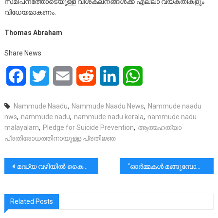
സമീപനത്തോടെയുള്ള വിശകലനങ്ങൾക്ക് എല്ലാ വ്യക്തികളും
വിധേയമാകണം.
Thomas Abraham
Share News
Facebook
Twitter
Email
Reddit
LinkedIn
WhatsApp
Nammude Naadu
,
Nammude Naadu News
,
Nammude naadu
nws
,
nammude nadu
,
nammude nadu kerala
,
nammude nadu
malayalam
,
Pledge for Suicide Prevention
,
ആത്മഹത്യാ
പ്രതിരോധത്തിനായുള്ള പ്രതിജ്ഞ
പോസ്റ്റുകളിലൂടെ
മദ്ധ്യ വഴിയിൽ കൈവിട്ടുപോയ വാഗ്ദാനപേടകം!പേരിൽ മാത്രമല്ല, കാഴ്ച്ചയിലും പ്രിൻസ്
“ഓർമ്മകൾ മങ്ങുമ്പോൾ: അൽഷിമേഴ്‌സ് രോഗവും പാർക്കിൻസൺസ് രോഗവും”
Related Posts