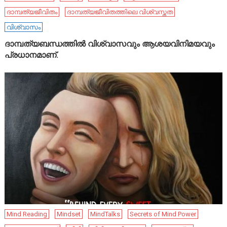
ദാമ്പത്യജീവിതം
ദാമ്പത്യജീവിതത്തിലെ വിശ്വസ്തത
വിശ്വാസം
ദാമ്പത്യബന്ധത്തിൽ വിശ്വാസവും ആശയവിനിമയവും
പ്രധാനമാണ്.
Mind Reading
Mindset
MindTalks
Secrets of Mind Power