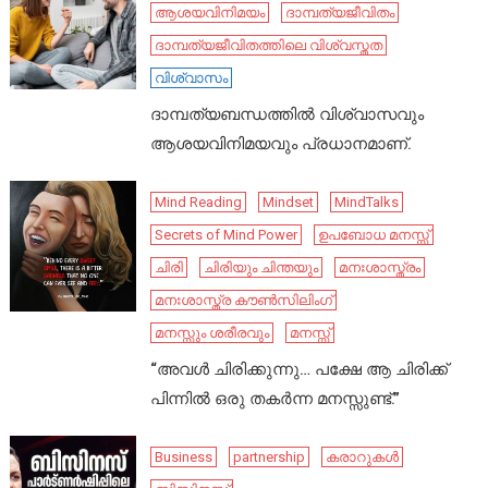
ആശയവിനിമയം
ദാമ്പത്യജീവിതം
ദാമ്പത്യജീവിതത്തിലെ വിശ്വസ്തത
വിശ്വാസം
ദാമ്പത്യബന്ധത്തിൽ വിശ്വാസവും
ആശയവിനിമയവും പ്രധാനമാണ്.
Mind Reading
Mindset
MindTalks
Secrets of Mind Power
ഉപബോധ മനസ്സ്
ചിരി
ചിരിയും ചിന്തയും
മനഃശാസ്ത്രം
മനഃശാസ്ത്ര കൗൺസിലിംഗ്
മനസ്സും ശരീരവും
മനസ്സ്
“അവൾ ചിരിക്കുന്നു… പക്ഷേ ആ ചിരിക്ക്
പിന്നിൽ ഒരു തകർന്ന മനസ്സുണ്ട്.”
Business
partnership
കരാറുകൾ