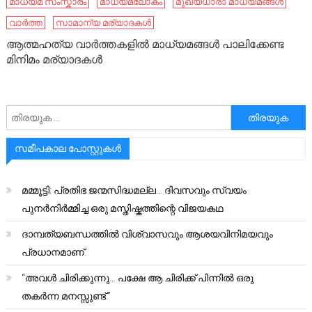
മാധ്യമ സംസ്കാരം
മാധ്യമലോകം
മുഖ്യധാരാ മാധ്യമങ്ങള്‍
വാർത്ത
സാമാന്യ മര്യാദകൾ
ആത്മഹത്യ വാർത്തകളിൽ മാധ്യമങ്ങൾ പാലിക്കേണ്ട
മിനിമം മര്യാദകൾ
അനേഷിക്കുക
സമീപകാല പോസ്റ്റുകൾ
മമ്മൂട്ടി: പ്രതിഭ ജന്മസിദ്ധമല്ല… ദിവസവും സ്വയം
പുനർനിർമ്മിച്ച ഒരു മസ്തിഷ്കത്തിന്റെ വിജയകഥ
ദാമ്പത്യബന്ധത്തിൽ വിശ്വാസവും ആശയവിനിമയവും
പ്രധാനമാണ്.
“അവൾ ചിരിക്കുന്നു… പക്ഷേ ആ ചിരിക്ക് പിന്നിൽ ഒരു
തകർന്ന മനസ്സുണ്ട്.”