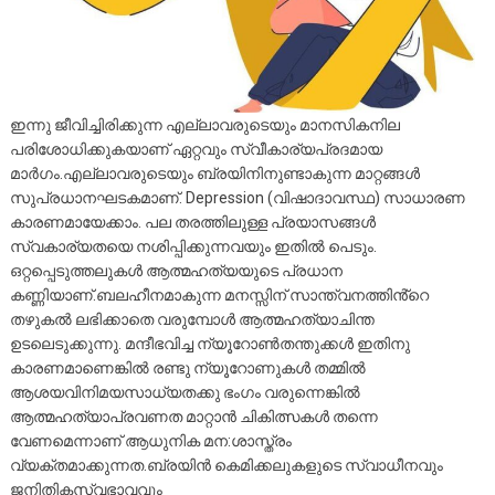
ഇന്നു ജീവിച്ചിരിക്കുന്ന എല്ലാവരുടെയും മാനസികനില
പരിശോധിക്കുകയാണ് ഏറ്റവും സ്വീകാര്യപ്രദമായ
മാർഗം.എല്ലാവരുടെയും ബ്രയിനിനുണ്ടാകുന്ന മാറ്റങ്ങൾ
സുപ്രധാനഘടകമാണ്. Depression (വിഷാദാവസ്ഥ) സാധാരണ
കാരണമായേക്കാം. പല തരത്തിലുള്ള പ്രയാസങ്ങൾ
സ്വകാര്യതയെ നശിപ്പിക്കുന്നവയും ഇതിൽ പെടും.
ഒറ്റപ്പെടുത്തലുകൾ ആത്മഹത്യയുടെ പ്രധാന
കണ്ണിയാണ്.ബലഹീനമാകുന്ന മനസ്സിന് സാന്ത്വനത്തിൻ്റെ
തഴുകൽ ലഭിക്കാതെ വരുമ്പോൾ ആത്മഹത്യാചിന്ത
ഉടലെടുക്കുന്നു. മന്ദീഭവിച്ച ന്യൂറോൺതന്തുക്കൾ ഇതിനു
കാരണമാണെങ്കിൽ രണ്ടു ന്യൂറോണുകൾ തമ്മിൽ
ആശയവിനിമയസാധ്യതക്കു ഭംഗം വരുന്നെങ്കിൽ
ആത്മഹത്യാപ്രവണത മാറ്റാൻ ചികിത്സകൾ തന്നെ
വേണമെന്നാണ് ആധുനിക മന:ശാസ്ത്രം
വ്യക്തമാക്കുന്നത.ബ്രയിൻ കെമിക്കലുകളുടെ സ്വാധീനവും
ജനിതികസ്വഭാവവും