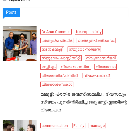
Posts
Dr Arun Oommen
Neuroplasticity
അതുല്യ പ്രതിഭ
അത്ഭുതപ്രതിഭാസം
നടൻ മമ്മൂട്ടി
ന്യൂറോ സർജൻ
ന്യൂറോപ്ലാസ്റ്റിസിറ്റി
ന്യൂറോസർജറി
മസ്തിഷ്കം
വിജയ രഹസ്യം
വിജയഗാഥ
വിജയത്തിന് പിന്നിൽ
വിജയപഥങ്ങൾ
വിജയാശംസകൾ
മമ്മൂട്ടി: പ്രതിഭ ജന്മസിദ്ധമല്ല… ദിവസവും
സ്വയം പുനർനിർമ്മിച്ച ഒരു മസ്തിഷ്കത്തിന്റെ
വിജയകഥ
communication
Family
marriage