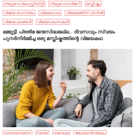
ന്യൂറോപ്ലാസ്റ്റിസിറ്റി
ന്യൂറോസർജറി
മസ്തിഷ്കം
വിജയ രഹസ്യം
വിജയഗാഥ
വിജയത്തിന് പിന്നിൽ
വിജയപഥങ്ങൾ
വിജയാശംസകൾ
മമ്മൂട്ടി: പ്രതിഭ ജന്മസിദ്ധമല്ല… ദിവസവും സ്വയം
പുനർനിർമ്മിച്ച ഒരു മസ്തിഷ്കത്തിന്റെ വിജയകഥ
communication
Family
marriage
ആശയവിനിമയം