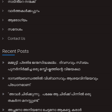
നാടിൻ്റെ നന്മക്ക്
വാർത്തകൾക്കപ്പുറം
ആരോഗ്യം
സന്ദേശം
Contact Us
Recent Posts
മമ്മൂട്ടി: പ്രതിഭ ജന്മസിദ്ധമല്ല… ദിവസവും സ്വയം
പുനർനിർമ്മിച്ച ഒരു മസ്തിഷ്കത്തിന്റെ വിജയകഥ
ദാമ്പത്യബന്ധത്തിൽ വിശ്വാസവും ആശയവിനിമയവും
പ്രധാനമാണ്.
“അവൾ ചിരിക്കുന്നു… പക്ഷേ ആ ചിരിക്ക് പിന്നിൽ ഒരു
തകർന്ന മനസ്സുണ്ട്.”
അച്ഛനോ അനിയനോ ചേട്ടനോ ആകട്ടെ, കരാർ