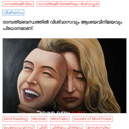
ദാമ്പത്യജീവിതം
ദാമ്പത്യജീവിതത്തിലെ വിശ്വസ്തത
വിശ്വാസം
ദാമ്പത്യബന്ധത്തിൽ വിശ്വാസവും ആശയവിനിമയവും
പ്രധാനമാണ്.
Mind Reading
Mindset
MindTalks
Secrets of Mind Power
ഉപബോധ മനസ്സ്
ചിരി
ചിരിയും ചിന്തയും
മനഃശാസ്ത്രം