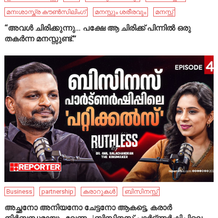
മനഃശാസ്ത്ര കൗൺസിലിംഗ്
മനസ്സും ശരീരവും
മനസ്സ്
“അവൾ ചിരിക്കുന്നു… പക്ഷേ ആ ചിരിക്ക് പിന്നിൽ ഒരു
തകർന്ന മനസ്സുണ്ട്.”
Business
partnership
കരാറുകൾ
ബിസിനസ്സ്
അച്ഛനോ അനിയനോ ചേട്ടനോ ആകട്ടെ, കരാർ