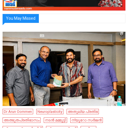
You May Missed
Dr Arun Oommen
Neuroplasticity
അതുല്യ പ്രതിഭ
അത്ഭുതപ്രതിഭാസം
നടൻ മമ്മൂട്ടി
ന്യൂറോ സർജൻ