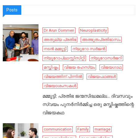
Posts
Dr Arun Oommen
Neuroplasticity
അതുല്യ പ്രതിഭ
അത്ഭുതപ്രതിഭാസം
നടൻ മമ്മൂട്ടി
ന്യൂറോ സർജൻ
ന്യൂറോപ്ലാസ്റ്റിസിറ്റി
ന്യൂറോസർജറി
മസ്തിഷ്കം
വിജയ രഹസ്യം
വിജയഗാഥ
വിജയത്തിന് പിന്നിൽ
വിജയപഥങ്ങൾ
വിജയാശംസകൾ
മമ്മൂട്ടി: പ്രതിഭ ജന്മസിദ്ധമല്ല… ദിവസവും
സ്വയം പുനർനിർമ്മിച്ച ഒരു മസ്തിഷ്കത്തിന്റെ
വിജയകഥ
communication
Family
marriage