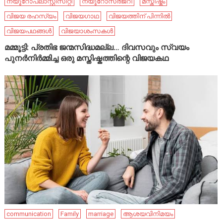
ന്യൂറോപ്ലാസ്റ്റിസിറ്റി
ന്യൂറോസർജറി
മസ്തിഷ്കം
വിജയ രഹസ്യം
വിജയഗാഥ
വിജയത്തിന് പിന്നിൽ
വിജയപഥങ്ങൾ
വിജയാശംസകൾ
മമ്മൂട്ടി: പ്രതിഭ ജന്മസിദ്ധമല്ല… ദിവസവും സ്വയം
പുനർനിർമ്മിച്ച ഒരു മസ്തിഷ്കത്തിന്റെ വിജയകഥ
communication
Family
marriage
ആശയവിനിമയം