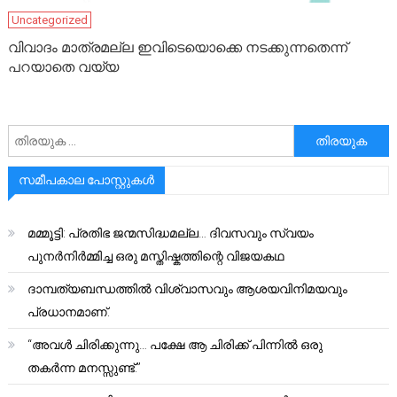
Uncategorized
വിവാദം മാത്രമല്ല ഇവിടെയൊക്കെ നടക്കുന്നതെന്ന്
പറയാതെ വയ്യ
അനേഷിക്കുക
സമീപകാല പോസ്റ്റുകൾ
മമ്മൂട്ടി: പ്രതിഭ ജന്മസിദ്ധമല്ല… ദിവസവും സ്വയം
പുനർനിർമ്മിച്ച ഒരു മസ്തിഷ്കത്തിന്റെ വിജയകഥ
ദാമ്പത്യബന്ധത്തിൽ വിശ്വാസവും ആശയവിനിമയവും
പ്രധാനമാണ്.
“അവൾ ചിരിക്കുന്നു… പക്ഷേ ആ ചിരിക്ക് പിന്നിൽ ഒരു
തകർന്ന മനസ്സുണ്ട്.”