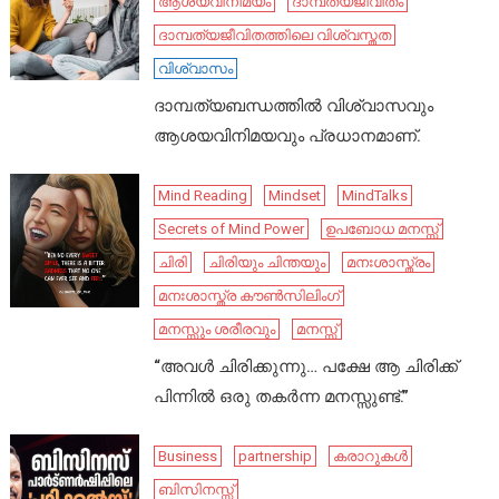
ആശയവിനിമയം
ദാമ്പത്യജീവിതം
ദാമ്പത്യജീവിതത്തിലെ വിശ്വസ്തത
വിശ്വാസം
ദാമ്പത്യബന്ധത്തിൽ വിശ്വാസവും
ആശയവിനിമയവും പ്രധാനമാണ്.
Mind Reading
Mindset
MindTalks
Secrets of Mind Power
ഉപബോധ മനസ്സ്
ചിരി
ചിരിയും ചിന്തയും
മനഃശാസ്ത്രം
മനഃശാസ്ത്ര കൗൺസിലിംഗ്
മനസ്സും ശരീരവും
മനസ്സ്
“അവൾ ചിരിക്കുന്നു… പക്ഷേ ആ ചിരിക്ക്
പിന്നിൽ ഒരു തകർന്ന മനസ്സുണ്ട്.”
Business
partnership
കരാറുകൾ
ബിസിനസ്സ്