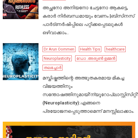
അച്ഛനോ അനിയനോ ചേട്ടനോ ആകട്ടെ,
കരാർ നിർബന്ധമായും വേണം |ബിസിനസ്
പാർട്ണർഷിപ്പിലെ പറ്റിക്കപ്പെടലുകൾ
ഒഴിവാക്കാം..
Dr Arun Oommen
Health Tips
healthcare
Neuroplasticity
ഡോ .അരുൺ ഉമ്മൻ
തലച്ചോർ
മസ്തിഷ്കത്തിന്റെ അത്ഭുതകരമായ മികച്ച
വിജയത്തിനും
സന്തോഷത്തിനുമായി’ന്യൂറോപ്ലാസ്റ്റിസിറ്റി’
(Neuroplasticity):എങ്ങനെ
പ്രയോജനപ്പെടുത്താമെന്ന് മനസ്സിലാക്കാം.