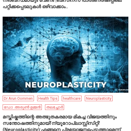
നിർബന്ധമായും വേണം |ബിസിനസ് പാർട്ണർഷിപ്പിലെ
പറ്റിക്കപ്പെടലുകൾ ഒഴിവാക്കാം..
Dr Arun Oommen
Health Tips
healthcare
Neuroplasticity
ഡോ .അരുൺ ഉമ്മൻ
തലച്ചോർ
മസ്തിഷ്കത്തിന്റെ അത്ഭുതകരമായ മികച്ച വിജയത്തിനും
സന്തോഷത്തിനുമായി’ന്യൂറോപ്ലാസ്റ്റിസിറ്റി’
(Neuroplasticity):എങ്ങനെ പ്രയോജനപ്പെടുത്താമെന്ന്