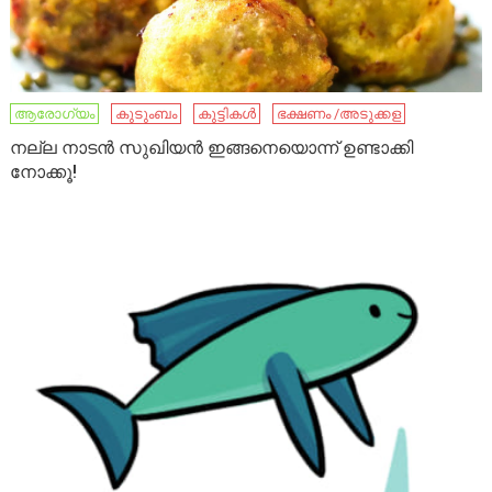
ആരോഗ്യം
കുടുംബം
കുട്ടികൾ
ഭക്ഷണം /അടുക്കള
നല്ല നാടൻ സുഖിയൻ ഇങ്ങനെയൊന്ന് ഉണ്ടാക്കി
നോക്കൂ!