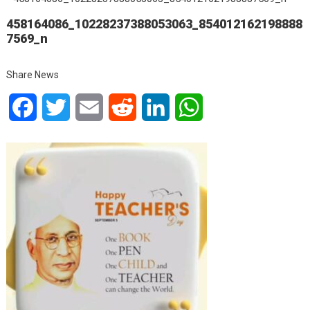
458164086_10228237388053063_854012162198888
7569_n
Share News
Facebook
Twitter
Email
Reddit
LinkedIn
WhatsApp