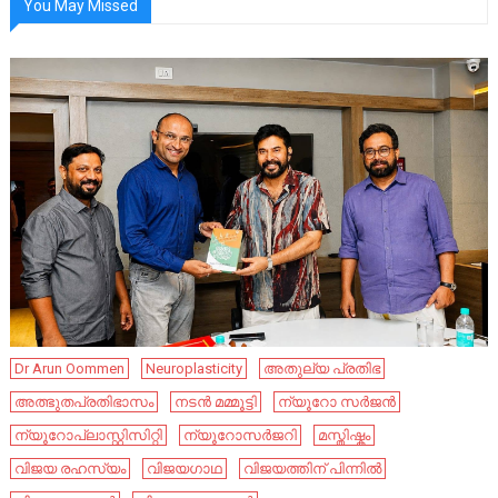
You May Missed
Dr Arun Oommen
Neuroplasticity
അതുല്യ പ്രതിഭ
അത്ഭുതപ്രതിഭാസം
നടൻ മമ്മൂട്ടി
ന്യൂറോ സർജൻ
ന്യൂറോപ്ലാസ്റ്റിസിറ്റി
ന്യൂറോസർജറി
മസ്തിഷ്കം
വിജയ രഹസ്യം
വിജയഗാഥ
വിജയത്തിന് പിന്നിൽ