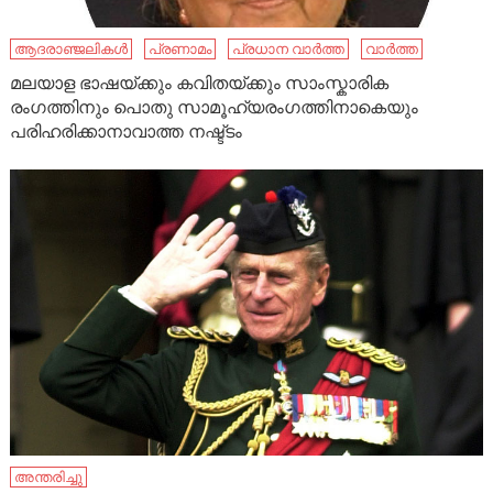
ആദരാഞ്ജലികൾ
പ്രണാമം
പ്രധാന വാർത്ത
വാർത്ത
മലയാള ഭാഷയ്ക്കും കവിതയ്ക്കും സാംസ്കാരിക
രംഗത്തിനും പൊതു സാമൂഹ്യരംഗത്തിനാകെയും
പരിഹരിക്കാനാവാത്ത നഷ്ട്ടം
അന്തരിച്ചു