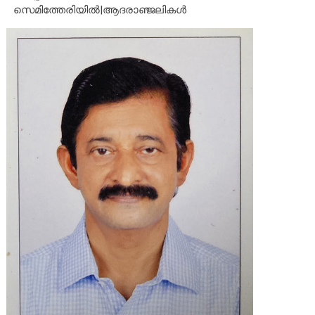
സെമിത്തേരിയിൽ|ആദരാഞ്ജലികൾ