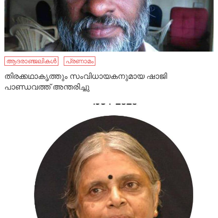
ആദരാഞ്ജലികൾ
പ്രണാമം
തിരക്കഥാകൃത്തും സംവിധായകനുമായ ഷാജി
പാണ്ഡവത്ത് അന്തരിച്ചു