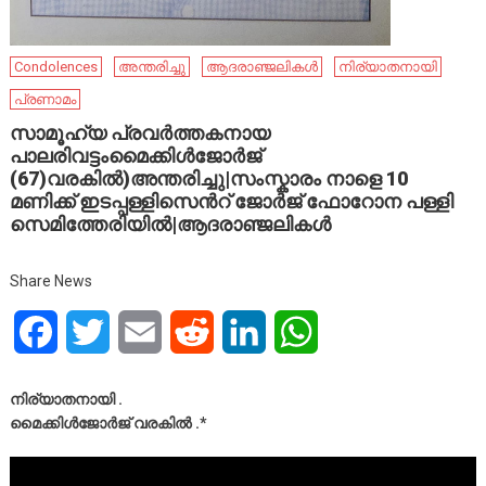
Condolences
അന്തരിച്ചു
ആദരാഞ്ജലികൾ
നിര്യാതനായി
പ്രണാമം
സാമൂഹ്യ പ്രവർത്തകനായ
പാലരിവട്ടംമൈക്കിൾജോർജ്
(67)വരകിൽ)അന്തരിച്ചു|സംസ്കാരം നാളെ 10
മണിക്ക് ഇടപ്പള്ളിസെൻറ് ജോർജ് ഫോറോന പള്ളി
സെമിത്തേരിയിൽ|ആദരാഞ്ജലികൾ
Share News
Facebook
Twitter
Email
Reddit
LinkedIn
WhatsApp
നിര്യാതനായി .
മൈക്കിൾജോർജ് വരകിൽ .*