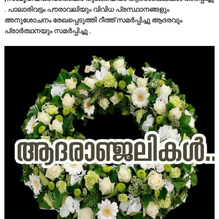
. പാലാരിവട്ടം പൗരാവലിയും വിവിധ പ്രസ്ഥാനങ്ങളും
അനുശോചനം രേഖപ്പെടുത്തി റീത്ത്‌ സമർപ്പിച്ചു ആദരവും
പ്രാർത്ഥനയും സമർപ്പിച്ചു .