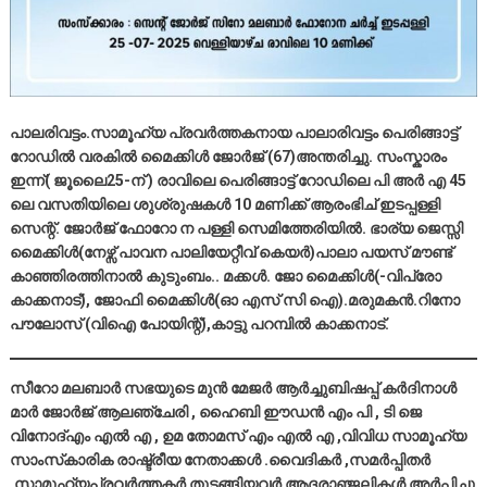
പാലരിവട്ടം.സാമൂഹ്യ പ്രവർത്തകനായ പാലാരിവട്ടം പെരിങ്ങാട്ട്
റോഡിൽ വരകിൽ മൈക്കിൾ ജോർജ് (67)അന്തരിച്ചു. സംസ്കാരം
ഇന്ന്‌( ജൂലൈ25-ന് ) രാവിലെ പെരിങ്ങാട്ട് റോഡിലെ പി അർ എ 45
ലെ വസതിയിലെ ശുശ്രുഷകൾ 10 മണിക്ക് ആരംഭിച് ഇടപ്പള്ളി
സെന്റ്. ജോർജ് ഫോറോ ന പള്ളി സെമിത്തേരിയിൽ. ഭാര്യ ജെസ്സി
മൈക്കിൾ(നേഴ്സ് പാവന പാലിയേറ്റീവ് കെയർ)പാലാ പയസ് മൗണ്ട്
കാഞ്ഞിരത്തിനാൽ കുടുംബം.. മക്കൾ. ജോ മൈക്കിൾ(-വിപ്രോ
കാക്കനാട്), ജോഫി മൈക്കിൾ(ഓ എസ്‌ സി ഐ).മരുമകൻ.റിനോ
പൗലോസ് (വിഐ പോയിന്റ്),കാട്ടു പറമ്പിൽ കാക്കനാട്.
സീറോ മലബാർ സഭയുടെ മുൻ മേജർ ആർച്ചുബിഷപ്പ് കർദിനാൾ
മാർ ജോർജ് ആലഞ്ചേരി , ഹൈബി ഈഡൻ എം പി , ടി ജെ
വിനോദ്എം എൽ എ , ഉമ തോമസ് എം എൽ എ ,വിവിധ സാമൂഹ്യ
സാംസ്‌കാരിക രാഷ്ട്രീയ നേതാക്കൾ .വൈദികർ ,സമർപ്പിതർ
,സാമൂഹ്യപ്രവർത്തകർ തുടങ്ങിയവർ ആദരാഞ്ജലികൾ അർപ്പിച്ചു