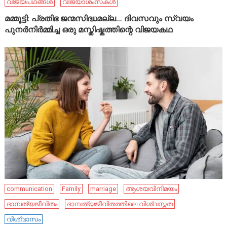
വിജയപഥങ്ങൾ
വിജയാശംസകൾ
മമ്മൂട്ടി: പ്രതിഭ ജന്മസിദ്ധമല്ല… ദിവസവും സ്വയം
പുനർനിർമ്മിച്ച ഒരു മസ്തിഷ്കത്തിന്റെ വിജയകഥ
communication
Family
marriage
ആശയവിനിമയം
ദാമ്പത്യജീവിതം
ദാമ്പത്യജീവിതത്തിലെ വിശ്വസ്തത
വിശ്വാസം