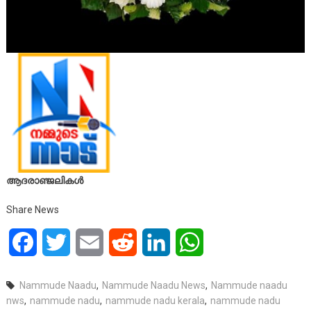
ആദരാഞ്ജലികൾ
Share News
Facebook
Twitter
Email
Reddit
LinkedIn
WhatsApp
Nammude Naadu
,
Nammude Naadu News
,
Nammude naadu
nws
,
nammude nadu
,
nammude nadu kerala
,
nammude nadu