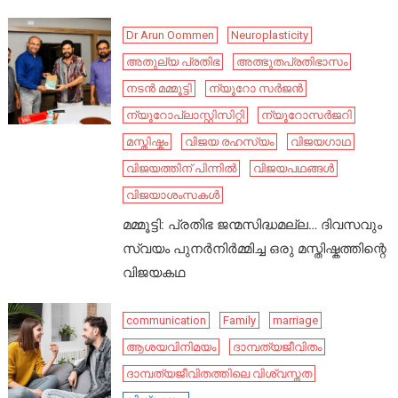
Dr Arun Oommen
Neuroplasticity
അതുല്യ പ്രതിഭ
അത്ഭുതപ്രതിഭാസം
നടൻ മമ്മൂട്ടി
ന്യൂറോ സർജൻ
ന്യൂറോപ്ലാസ്റ്റിസിറ്റി
ന്യൂറോസർജറി
മസ്തിഷ്കം
വിജയ രഹസ്യം
വിജയഗാഥ
വിജയത്തിന് പിന്നിൽ
വിജയപഥങ്ങൾ
വിജയാശംസകൾ
മമ്മൂട്ടി: പ്രതിഭ ജന്മസിദ്ധമല്ല… ദിവസവും
സ്വയം പുനർനിർമ്മിച്ച ഒരു മസ്തിഷ്കത്തിന്റെ
വിജയകഥ
communication
Family
marriage
ആശയവിനിമയം
ദാമ്പത്യജീവിതം
ദാമ്പത്യജീവിതത്തിലെ വിശ്വസ്തത