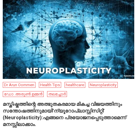
Dr Arun Oommen
Health Tips
healthcare
Neuroplasticity
ഡോ .അരുൺ ഉമ്മൻ
തലച്ചോർ
മസ്തിഷ്കത്തിന്റെ അത്ഭുതകരമായ മികച്ച വിജയത്തിനും
സന്തോഷത്തിനുമായി’ന്യൂറോപ്ലാസ്റ്റിസിറ്റി’
(Neuroplasticity):എങ്ങനെ പ്രയോജനപ്പെടുത്താമെന്ന്
മനസ്സിലാക്കാം.