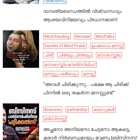
വിശ്വാസം
ദാമ്പത്യബന്ധത്തിൽ വിശ്വാസവും
ആശയവിനിമയവും പ്രധാനമാണ്.
Mind Reading
Mindset
MindTalks
Secrets of Mind Power
ഉപബോധ മനസ്സ്
ചിരി
ചിരിയും ചിന്തയും
മനഃശാസ്ത്രം
മനഃശാസ്ത്ര കൗൺസിലിംഗ്
മനസ്സും ശരീരവും
മനസ്സ്
“അവൾ ചിരിക്കുന്നു… പക്ഷേ ആ ചിരിക്ക്
പിന്നിൽ ഒരു തകർന്ന മനസ്സുണ്ട്.”
Business
partnership
കരാറുകൾ
ബിസിനസ്സ്
അച്ഛനോ അനിയനോ ചേട്ടനോ ആകട്ടെ,
കരാർ നിർബന്ധമായും വേണം |ബിസിനസ്