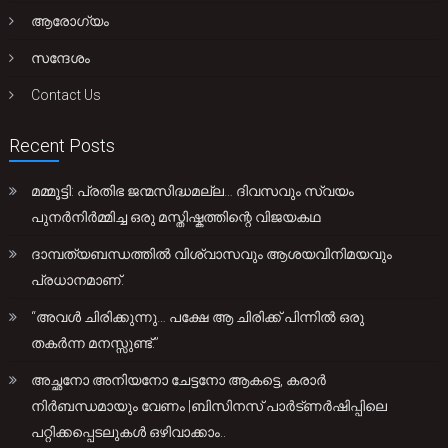
ആരോഗ്യം
സന്ദേശം
Contact Us
Recent Posts
മമ്മൂട്ടി: പ്രതിഭ ജന്മസിദ്ധമല്ല… ദിവസവും സ്വയം
പുനർനിർമ്മിച്ച ഒരു മസ്തിഷ്കത്തിന്റെ വിജയകഥ
ദാമ്പത്യബന്ധത്തിൽ വിശ്വാസവും ആശയവിനിമയവും
പ്രധാനമാണ്.
“അവൾ ചിരിക്കുന്നു… പക്ഷേ ആ ചിരിക്ക് പിന്നിൽ ഒരു
തകർന്ന മനസ്സുണ്ട്.”
അച്ഛനോ അനിയനോ ചേട്ടനോ ആകട്ടെ, കരാർ
നിർബന്ധമായും വേണം |ബിസിനസ് പാർട്ണർഷിപ്പിലെ
പറ്റിക്കപ്പെടലുകൾ ഒഴിവാക്കാം..