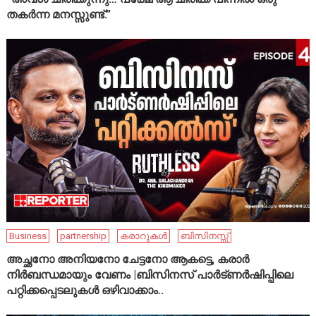
തകർന്ന മനസ്സുണ്ട്.”
Business
partnership
കരാറുകൾ
ബിസിനസ്സ്
അച്ഛനോ അനിയനോ ചേട്ടനോ ആകട്ടെ, കരാർ
നിർബന്ധമായും വേണം |ബിസിനസ് പാർട്ണർഷിപ്പിലെ
പറ്റിക്കപ്പെടലുകൾ ഒഴിവാക്കാം..