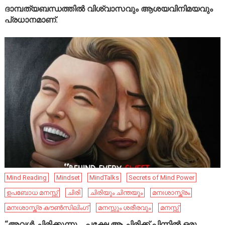
ദാമ്പത്യബന്ധത്തിൽ വിശ്വാസവും ആശയവിനിമയവും
പ്രധാനമാണ്.
Mind Reading
Mindset
MindTalks
Secrets of Mind Power
ഉപബോധ മനസ്സ്
ചിരി
ചിരിയും ചിന്തയും
മനഃശാസ്ത്രം
മനഃശാസ്ത്ര കൗൺസിലിംഗ്
മനസ്സും ശരീരവും
മനസ്സ്
“അവൾ ചിരിക്കുന്നു… പക്ഷേ ആ ചിരിക്ക് പിന്നിൽ ഒരു