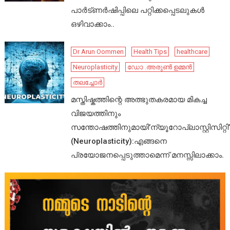
പാർട്ണർഷിപ്പിലെ പറ്റിക്കപ്പെടലുകൾ
ഒഴിവാക്കാം..
Dr Arun Oommen
Health Tips
healthcare
Neuroplasticity
ഡോ .അരുൺ ഉമ്മൻ
തലച്ചോർ
മസ്തിഷ്കത്തിന്റെ അത്ഭുതകരമായ മികച്ച
വിജയത്തിനും
സന്തോഷത്തിനുമായി’ന്യൂറോപ്ലാസ്റ്റിസിറ്റി’
(Neuroplasticity):എങ്ങനെ
പ്രയോജനപ്പെടുത്താമെന്ന് മനസ്സിലാക്കാം.