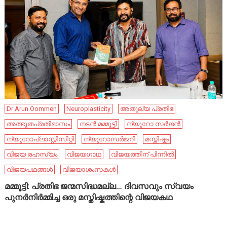
Dr Arun Oommen
Neuroplasticity
അതുല്യ പ്രതിഭ
അത്ഭുതപ്രതിഭാസം
നടൻ മമ്മൂട്ടി
ന്യൂറോ സർജൻ
ന്യൂറോപ്ലാസ്റ്റിസിറ്റി
ന്യൂറോസർജറി
മസ്തിഷ്കം
വിജയ രഹസ്യം
വിജയഗാഥ
വിജയത്തിന് പിന്നിൽ
വിജയപഥങ്ങൾ
വിജയാശംസകൾ
മമ്മൂട്ടി: പ്രതിഭ ജന്മസിദ്ധമല്ല… ദിവസവും സ്വയം
പുനർനിർമ്മിച്ച ഒരു മസ്തിഷ്കത്തിന്റെ വിജയകഥ