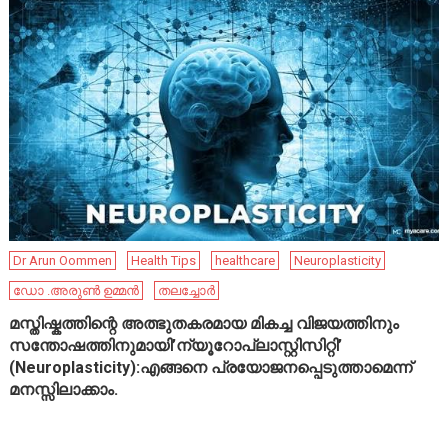
Dr Arun Oommen
Health Tips
healthcare
Neuroplasticity
ഡോ .അരുൺ ഉമ്മൻ
തലച്ചോർ
മസ്തിഷ്കത്തിന്റെ അത്ഭുതകരമായ മികച്ച വിജയത്തിനും
സന്തോഷത്തിനുമായി’ന്യൂറോപ്ലാസ്റ്റിസിറ്റി’
(Neuroplasticity):എങ്ങനെ പ്രയോജനപ്പെടുത്താമെന്ന്
മനസ്സിലാക്കാം.