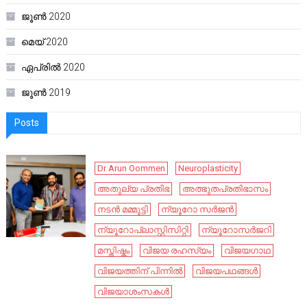
ജൂൺ 2020
മെയ്‌ 2020
ഏപ്രിൽ 2020
ജൂൺ 2019
Posts
Dr Arun Oommen
Neuroplasticity
അതുല്യ പ്രതിഭ
അത്ഭുതപ്രതിഭാസം
നടൻ മമ്മൂട്ടി
ന്യൂറോ സർജൻ
ന്യൂറോപ്ലാസ്റ്റിസിറ്റി
ന്യൂറോസർജറി
മസ്തിഷ്കം
വിജയ രഹസ്യം
വിജയഗാഥ
വിജയത്തിന് പിന്നിൽ
വിജയപഥങ്ങൾ
വിജയാശംസകൾ