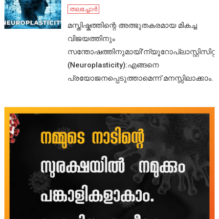
തലച്ചോർ
മസ്തിഷ്കത്തിന്റെ അത്ഭുതകരമായ മികച്ച
വിജയത്തിനും
സന്തോഷത്തിനുമായി’ന്യൂറോപ്ലാസ്റ്റിസിറ്റി’
(Neuroplasticity):എങ്ങനെ
പ്രയോജനപ്പെടുത്താമെന്ന് മനസ്സിലാക്കാം.