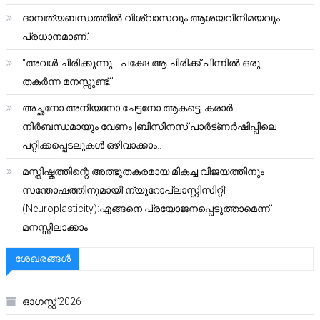
ദാമ്പത്യബന്ധത്തിൽ വിശ്വാസവും ആശയവിനിമയവും
പ്രധാനമാണ്.
“അവൾ ചിരിക്കുന്നു… പക്ഷേ ആ ചിരിക്ക് പിന്നിൽ ഒരു
തകർന്ന മനസ്സുണ്ട്.”
അച്ഛനോ അനിയനോ ചേട്ടനോ ആകട്ടെ, കരാർ
നിർബന്ധമായും വേണം |ബിസിനസ് പാർട്ണർഷിപ്പിലെ
പറ്റിക്കപ്പെടലുകൾ ഒഴിവാക്കാം..
മസ്തിഷ്കത്തിന്റെ അത്ഭുതകരമായ മികച്ച വിജയത്തിനും
സന്തോഷത്തിനുമായി’ന്യൂറോപ്ലാസ്റ്റിസിറ്റി’
(Neuroplasticity):എങ്ങനെ പ്രയോജനപ്പെടുത്താമെന്ന്
മനസ്സിലാക്കാം.
ശേഖരങ്ങൾ
ഓഗസ്റ്റ്‌ 2026