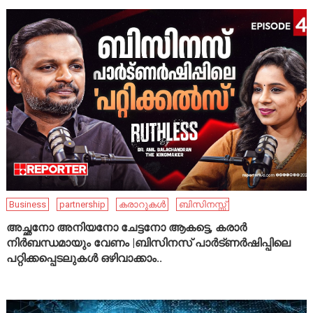
Business
partnership
കരാറുകൾ
ബിസിനസ്സ്
അച്ഛനോ അനിയനോ ചേട്ടനോ ആകട്ടെ, കരാർ
നിർബന്ധമായും വേണം |ബിസിനസ് പാർട്ണർഷിപ്പിലെ
പറ്റിക്കപ്പെടലുകൾ ഒഴിവാക്കാം..