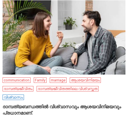
communication
Family
marriage
ആശയവിനിമയം
ദാമ്പത്യജീവിതം
ദാമ്പത്യജീവിതത്തിലെ വിശ്വസ്തത
വിശ്വാസം
ദാമ്പത്യബന്ധത്തിൽ വിശ്വാസവും ആശയവിനിമയവും
പ്രധാനമാണ്.