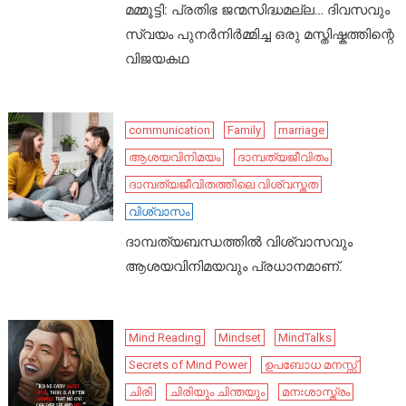
മമ്മൂട്ടി: പ്രതിഭ ജന്മസിദ്ധമല്ല… ദിവസവും
സ്വയം പുനർനിർമ്മിച്ച ഒരു മസ്തിഷ്കത്തിന്റെ
വിജയകഥ
communication
Family
marriage
ആശയവിനിമയം
ദാമ്പത്യജീവിതം
ദാമ്പത്യജീവിതത്തിലെ വിശ്വസ്തത
വിശ്വാസം
ദാമ്പത്യബന്ധത്തിൽ വിശ്വാസവും
ആശയവിനിമയവും പ്രധാനമാണ്.
Mind Reading
Mindset
MindTalks
Secrets of Mind Power
ഉപബോധ മനസ്സ്
ചിരി
ചിരിയും ചിന്തയും
മനഃശാസ്ത്രം