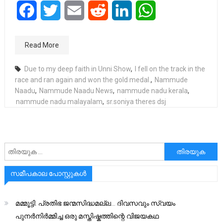
Facebook
Twitter
Email
Reddit
LinkedIn
WhatsApp
Read More
Due to my deep faith in Unni Show
,
I fell on the track in the
race and ran again and won the gold medal.
,
Nammude
Naadu
,
Nammude Naadu News
,
nammude nadu kerala
,
nammude nadu malayalam
,
sr.soniya theres dsj
അനേഷിക്കുക
സമീപകാല പോസ്റ്റുകൾ
മമ്മൂട്ടി: പ്രതിഭ ജന്മസിദ്ധമല്ല… ദിവസവും സ്വയം
പുനർനിർമ്മിച്ച ഒരു മസ്തിഷ്കത്തിന്റെ വിജയകഥ