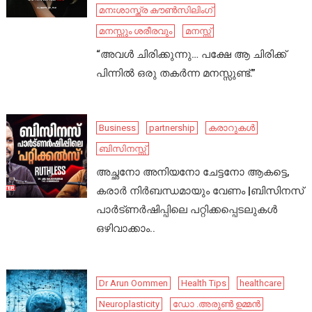
മനഃശാസ്ത്ര കൗൺസിലിംഗ്
മനസ്സും ശരീരവും
മനസ്സ്
“അവൾ ചിരിക്കുന്നു… പക്ഷേ ആ ചിരിക്ക്
പിന്നിൽ ഒരു തകർന്ന മനസ്സുണ്ട്.”
Business
partnership
കരാറുകൾ
ബിസിനസ്സ്
അച്ഛനോ അനിയനോ ചേട്ടനോ ആകട്ടെ,
കരാർ നിർബന്ധമായും വേണം |ബിസിനസ്
പാർട്ണർഷിപ്പിലെ പറ്റിക്കപ്പെടലുകൾ
ഒഴിവാക്കാം..
Dr Arun Oommen
Health Tips
healthcare
Neuroplasticity
ഡോ .അരുൺ ഉമ്മൻ