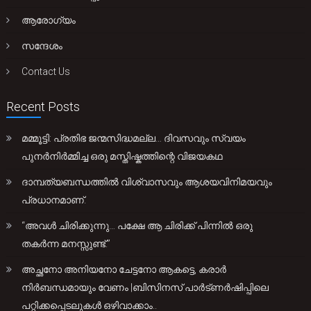
ആരോഗ്യം
സന്ദേശം
Contact Us
Recent Posts
മമ്മൂട്ടി: പ്രതിഭ ജന്മസിദ്ധമല്ല… ദിവസവും സ്വയം
പുനർനിർമ്മിച്ച ഒരു മസ്തിഷ്കത്തിന്റെ വിജയകഥ
ദാമ്പത്യബന്ധത്തിൽ വിശ്വാസവും ആശയവിനിമയവും
പ്രധാനമാണ്.
“അവൾ ചിരിക്കുന്നു… പക്ഷേ ആ ചിരിക്ക് പിന്നിൽ ഒരു
തകർന്ന മനസ്സുണ്ട്.”
അച്ഛനോ അനിയനോ ചേട്ടനോ ആകട്ടെ, കരാർ
നിർബന്ധമായും വേണം |ബിസിനസ് പാർട്ണർഷിപ്പിലെ
പറ്റിക്കപ്പെടലുകൾ ഒഴിവാക്കാം..