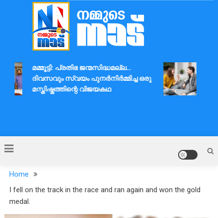
Skip
to
content
Nammude Naadu
മമ്മൂട്ടി: പ്രതിഭ ജന്മസിദ്ധമല്ല…
ദാമ്
ദിവസവും സ്വയം പുനർനിർമ്മിച്ച ഒരു
ആശയവ
മസ്തിഷ്കത്തിന്റെ വിജയകഥ
Home
I fell on the track in the race and ran again and won the gold
medal.