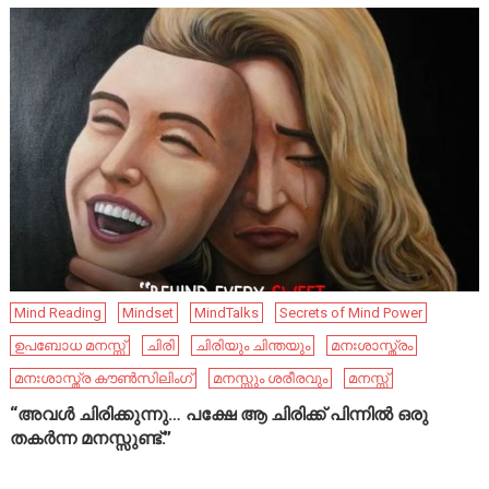
Mind Reading
Mindset
MindTalks
Secrets of Mind Power
ഉപബോധ മനസ്സ്
ചിരി
ചിരിയും ചിന്തയും
മനഃശാസ്ത്രം
മനഃശാസ്ത്ര കൗൺസിലിംഗ്
മനസ്സും ശരീരവും
മനസ്സ്
“അവൾ ചിരിക്കുന്നു… പക്ഷേ ആ ചിരിക്ക് പിന്നിൽ ഒരു
തകർന്ന മനസ്സുണ്ട്.”