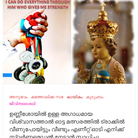
അനുഭവം
കത്തോലിക്ക സഭ
കായികം
കുടുംബം
ജീവിതശൈലി
ഉണ്ണീശോയിൽ ഉള്ള അഗാധമായ
വിശ്വാസത്താൽ ഓട്ട മത്സരത്തിൽ ട്രാക്കിൽ
വീണുപോയിട്ടും വീണ്ടും എണീറ്റ് ഓടി എനിക്ക്
സ്വർണ്ണമെഡൽ നേടാൻ സാധിച്ചു..