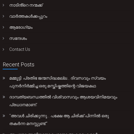
നാടിൻ്റെ നന്മക്ക്
വാർത്തകൾക്കപ്പുറം
ആരോഗ്യം
സന്ദേശം
Contact Us
Recent Posts
മമ്മൂട്ടി: പ്രതിഭ ജന്മസിദ്ധമല്ല… ദിവസവും സ്വയം
പുനർനിർമ്മിച്ച ഒരു മസ്തിഷ്കത്തിന്റെ വിജയകഥ
ദാമ്പത്യബന്ധത്തിൽ വിശ്വാസവും ആശയവിനിമയവും
പ്രധാനമാണ്.
“അവൾ ചിരിക്കുന്നു… പക്ഷേ ആ ചിരിക്ക് പിന്നിൽ ഒരു
തകർന്ന മനസ്സുണ്ട്.”