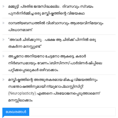
മമ്മൂട്ടി: പ്രതിഭ ജന്മസിദ്ധമല്ല… ദിവസവും സ്വയം
പുനർനിർമ്മിച്ച ഒരു മസ്തിഷ്കത്തിന്റെ വിജയകഥ
ദാമ്പത്യബന്ധത്തിൽ വിശ്വാസവും ആശയവിനിമയവും
പ്രധാനമാണ്.
“അവൾ ചിരിക്കുന്നു… പക്ഷേ ആ ചിരിക്ക് പിന്നിൽ ഒരു
തകർന്ന മനസ്സുണ്ട്.”
അച്ഛനോ അനിയനോ ചേട്ടനോ ആകട്ടെ, കരാർ
നിർബന്ധമായും വേണം |ബിസിനസ് പാർട്ണർഷിപ്പിലെ
പറ്റിക്കപ്പെടലുകൾ ഒഴിവാക്കാം..
മസ്തിഷ്കത്തിന്റെ അത്ഭുതകരമായ മികച്ച വിജയത്തിനും
സന്തോഷത്തിനുമായി’ന്യൂറോപ്ലാസ്റ്റിസിറ്റി’
(Neuroplasticity):എങ്ങനെ പ്രയോജനപ്പെടുത്താമെന്ന്
മനസ്സിലാക്കാം.
ശേഖരങ്ങൾ