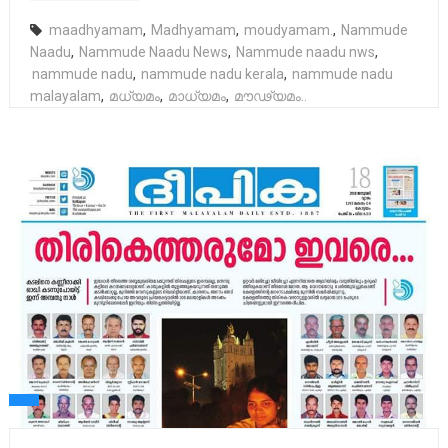
maadhyamam
,
Madhyamam
,
moudyamam.
,
Nammude
Naadu
,
Nammude Naadu News
,
Nammude naadu nws
,
nammude nadu
,
nammude nadu kerala
,
nammude nadu
malayalam
,
മധ്യമം
,
മാധ്യമം
,
മൗഢ്യമം..