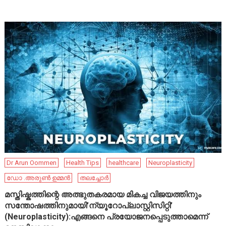
Dr Arun Oommen
Health Tips
healthcare
Neuroplasticity
ഡോ .അരുൺ ഉമ്മൻ
തലച്ചോർ
മസ്തിഷ്കത്തിന്റെ അത്ഭുതകരമായ മികച്ച വിജയത്തിനും
സന്തോഷത്തിനുമായി’ന്യൂറോപ്ലാസ്റ്റിസിറ്റി’
(Neuroplasticity):എങ്ങനെ പ്രയോജനപ്പെടുത്താമെന്ന്