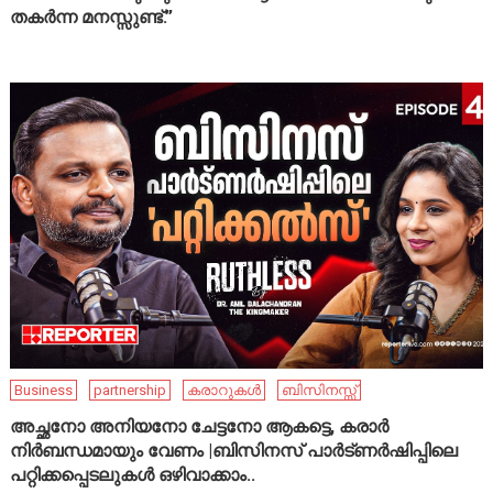
തകർന്ന മനസ്സുണ്ട്.”
Business
partnership
കരാറുകൾ
ബിസിനസ്സ്
അച്ഛനോ അനിയനോ ചേട്ടനോ ആകട്ടെ, കരാർ
നിർബന്ധമായും വേണം |ബിസിനസ് പാർട്ണർഷിപ്പിലെ
പറ്റിക്കപ്പെടലുകൾ ഒഴിവാക്കാം..