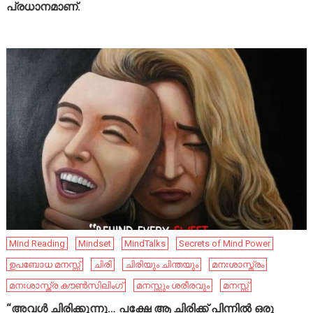
പ്രധാനമാണ്.
Mind Reading
Mindset
MindTalks
Secrets of Mind Power
ഉപബോധ മനസ്സ്
ചിരി
ചിരിയും ചിന്തയും
മനഃശാസ്ത്രം
മനഃശാസ്ത്ര കൗൺസിലിംഗ്
മനസ്സും ശരീരവും
മനസ്സ്
“അവൾ ചിരിക്കുന്നു… പക്ഷേ ആ ചിരിക്ക് പിന്നിൽ ഒരു