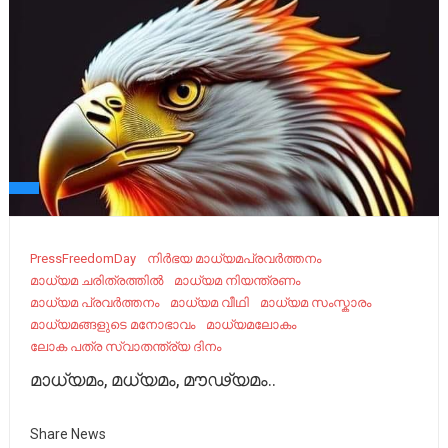
PressFreedomDay
നിർഭയ മാധ്യമപ്രവർത്തനം
മാധ്യമ ചരിത്രത്തിൽ
മാധ്യമ നിയന്ത്രണം
മാധ്യമ പ്രവര്‍ത്തനം
മാധ്യമ വീഥി
മാധ്യമ സംസ്കാരം
മാധ്യമങ്ങളുടെ മനോഭാവം
മാധ്യമലോകം
ലോക പത്ര സ്വാതന്ത്ര്യ ദിനം
മാധ്യമം, മധ്യമം, മൗഢ്യമം..
Share News