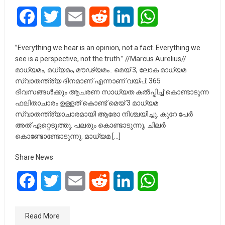
Facebook
Twitter
Email
Reddit
LinkedIn
WhatsApp
”Everything we hear is an opinion, not a fact. Everything we
see is a perspective, not the truth.” //Marcus Aurelius//
മാധ്യമം, മധ്യമം, മൗഢ്യമം.. മെയ് 3, ലോക മാധ്യമ
സ്വാതന്ത്ര്യ ദിനമാണ് എന്നാണ് വയ്പ്. 365
ദിവസങ്ങൾക്കും ആചരണ സാധ്യത കൽപ്പിച്ച് കൊണ്ടാടുന്ന
ഫലിതാചാരം ഉള്ളത് കൊണ്ട് മെയ് 3 മാധ്യമ
സ്വാതന്ത്ര്യാചാരമായി ആരോ നിശ്ചയിച്ചു. കുറേ പേർ
അത് ഏറ്റെടുത്തു. പലരും കൊണ്ടാടുന്നു, ചിലർ
കൊണ്ടോണ്ടോടുന്നു. മാധ്യമ […]
Share News
Facebook
Twitter
Email
Reddit
LinkedIn
WhatsApp
Read More