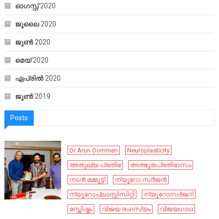
ഓഗസ്റ്റ്‌ 2020
ജൂലൈ 2020
ജൂൺ 2020
മെയ്‌ 2020
ഏപ്രിൽ 2020
ജൂൺ 2019
Posts
Dr Arun Oommen
Neuroplasticity
അതുല്യ പ്രതിഭ
അത്ഭുതപ്രതിഭാസം
നടൻ മമ്മൂട്ടി
ന്യൂറോ സർജൻ
ന്യൂറോപ്ലാസ്റ്റിസിറ്റി
ന്യൂറോസർജറി
മസ്തിഷ്കം
വിജയ രഹസ്യം
വിജയഗാഥ