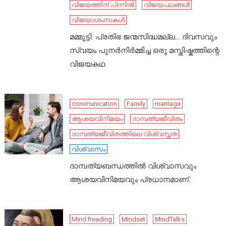
വിജയത്തിന് പിന്നിൽ
വിജയപഥങ്ങൾ
വിജയാശംസകൾ
മമ്മൂട്ടി: പ്രതിഭ ജന്മസിദ്ധമല്ല… ദിവസവും
സ്വയം പുനർനിർമ്മിച്ച ഒരു മസ്തിഷ്കത്തിന്റെ
വിജയകഥ
communication
Family
marriage
ആശയവിനിമയം
ദാമ്പത്യജീവിതം
ദാമ്പത്യജീവിതത്തിലെ വിശ്വസ്തത
വിശ്വാസം
ദാമ്പത്യബന്ധത്തിൽ വിശ്വാസവും
ആശയവിനിമയവും പ്രധാനമാണ്.
Mind Reading
Mindset
MindTalks