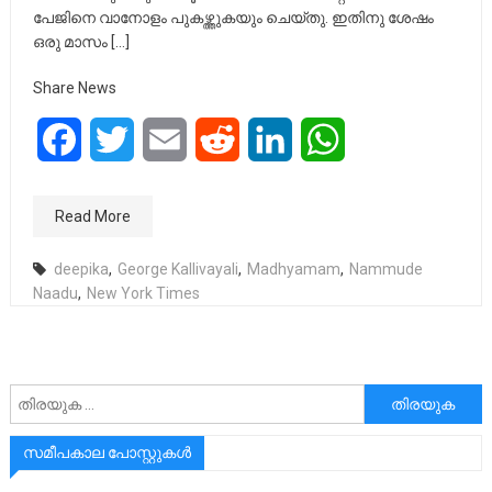
പേജിനെ വാനോളം പുകഴ്ത്തുകയും ചെയ്തു. ഇതിനു ശേഷം
ഒരു മാസം […]
Share News
Facebook
Twitter
Email
Reddit
LinkedIn
WhatsApp
Read More
deepika
,
George Kallivayali
,
Madhyamam
,
Nammude
Naadu
,
New York Times
അനേഷിക്കുക
സമീപകാല പോസ്റ്റുകൾ