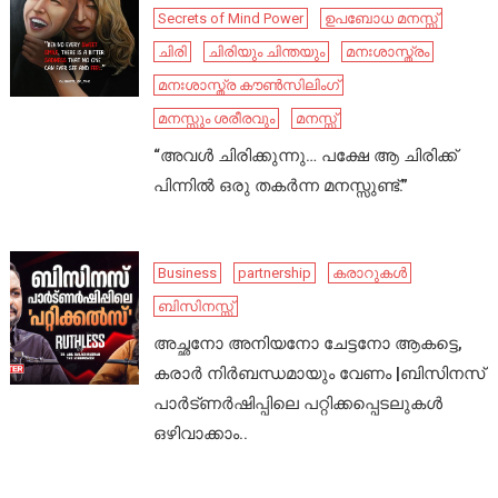
Secrets of Mind Power
ഉപബോധ മനസ്സ്
ചിരി
ചിരിയും ചിന്തയും
മനഃശാസ്ത്രം
മനഃശാസ്ത്ര കൗൺസിലിംഗ്
മനസ്സും ശരീരവും
മനസ്സ്
“അവൾ ചിരിക്കുന്നു… പക്ഷേ ആ ചിരിക്ക്
പിന്നിൽ ഒരു തകർന്ന മനസ്സുണ്ട്.”
Business
partnership
കരാറുകൾ
ബിസിനസ്സ്
അച്ഛനോ അനിയനോ ചേട്ടനോ ആകട്ടെ,
കരാർ നിർബന്ധമായും വേണം |ബിസിനസ്
പാർട്ണർഷിപ്പിലെ പറ്റിക്കപ്പെടലുകൾ
ഒഴിവാക്കാം..