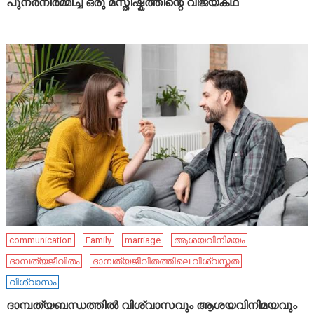
പുനർനിർമ്മിച്ച ഒരു മസ്തിഷ്കത്തിന്റെ വിജയകഥ
communication
Family
marriage
ആശയവിനിമയം
ദാമ്പത്യജീവിതം
ദാമ്പത്യജീവിതത്തിലെ വിശ്വസ്തത
വിശ്വാസം
ദാമ്പത്യബന്ധത്തിൽ വിശ്വാസവും ആശയവിനിമയവും