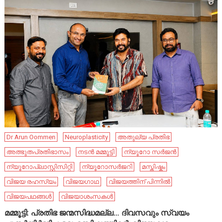
Dr Arun Oommen
Neuroplasticity
അതുല്യ പ്രതിഭ
അത്ഭുതപ്രതിഭാസം
നടൻ മമ്മൂട്ടി
ന്യൂറോ സർജൻ
ന്യൂറോപ്ലാസ്റ്റിസിറ്റി
ന്യൂറോസർജറി
മസ്തിഷ്കം
വിജയ രഹസ്യം
വിജയഗാഥ
വിജയത്തിന് പിന്നിൽ
വിജയപഥങ്ങൾ
വിജയാശംസകൾ
മമ്മൂട്ടി: പ്രതിഭ ജന്മസിദ്ധമല്ല… ദിവസവും സ്വയം