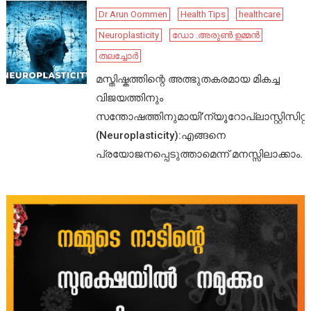
Dr Arun Oommen
Health Tips
healthcare
Neuroplasticity
ഡോ .അരുൺ ഉമ്മൻ
തലച്ചോർ
മസ്തിഷ്കത്തിന്റെ അത്ഭുതകരമായ മികച്ച
വിജയത്തിനും
സന്തോഷത്തിനുമായി’ന്യൂറോപ്ലാസ്റ്റിസിറ്റി’
(Neuroplasticity):എങ്ങനെ
പ്രയോജനപ്പെടുത്താമെന്ന് മനസ്സിലാക്കാം.