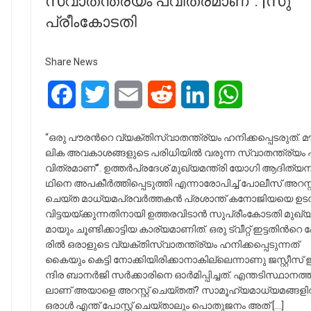
സ്വാ​ത​ന്ത്ര്യം പ​വി​ത്ര​മാ​ണ്”. |സു​
പ്രീം​കോ​ട​തി
Share News
Facebook
Twitter
Email
Reddit
LinkedIn
WhatsApp
“ഒ​രു പൗ​ര​ന്‍റെ വ്യ​ക്തി​സ്വാ​ത​ന്ത്ര്യം ഹ​നി​ക്ക​പ്പെ​ട​രു​ത്. മ
ലി​ക അ​വ​കാ​ശ​ങ്ങ​ളു​ടെ പ​രി​ധി​യി​ൽ വ​രു​ന്ന സ്വാ​ത​ന്ത്ര്യം 
വി​ത്ര​മാ​ണ്”. ഉ​ത്ത​ർ​പ്ര​ദേ​ശ് മു​ഖ്യ​മ​ന്ത്രി യോ​ഗി ആ​ദി​ത്യ​ന
ഥി​നെ അ​പ​കീ​ർ​ത്തി​പ്പെ​ടു​ത്തി എ​ന്നാ​രോ​പി​ച്ച് പോ​ലീ​സ് അ​റ​സ്റ്
ചെ​യ്ത മാ​ധ്യ​മ​പ്ര​വ​ർ​ത്ത​ക​ൻ പ്ര​ശാ​ന്ത് ക​നോ​ജി​യ​യെ ഉ​ട
വി​ട്ട​യ​യ്ക്കു​ന്ന​തി​നാ​യി ഉ​ത്ത​ര​വി​ടാ​ൻ സു​പ്രീം​കോ​ട​തി മു​ഖ്യ
മാ​യും ചൂ​ണ്ടി​ക്കാ​ട്ടി​യ കാ​ര്യ​മാ​ണി​ത്. ഒ​രു ട്വീ​റ്റ് ഇ​ട്ട​തി​ന്‍റെ പ
രി​ൽ ഒ​രാ​ളു​ടെ വ്യ​ക്തി​സ്വാ​ത​ന്ത്ര്യം ഹ​നി​ക്ക​പ്പെ​ടു​ന്ന​ത്
കൈ​യും കെ​ട്ടി നോ​ക്കി​യി​രി​ക്കാ​നാ​കി​ല്ലെ​ന്നാ​ണു ജ​സ്റ്റീ​സ് ഇ
ന്ദി​ര ബാ​ന​ർ​ജി സ​ർ​ക്കാ​രി​നെ ഓ​ർ​മി​പ്പി​ച്ച​ത്. എ​ന്ത​ടി​സ്ഥാ​ന​ത്ത
ലാ​ണ് അ​യാ​ളെ അ​റ​സ്റ്റ് ചെ​യ്ത​ത്? സാ​മൂ​ഹ്യ​മാ​ധ്യ​മ​ങ്ങ​ളി
ഒ​രാ​ൾ എ​ന്ത് പോ​സ്റ്റ് ചെ​യ്താ​ലും പൊ​തു​ജ​നം അ​ത് […]