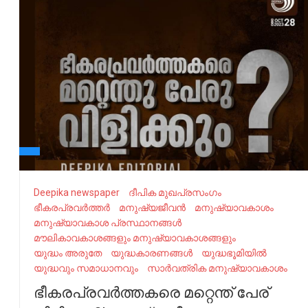
Deepika newspaper
ദീപിക മുഖപ്രസംഗം
ഭീകരപ്രവർത്തർ
മനുഷ്യജീവൻ
മനുഷ്യാവകാശം
മനുഷ്യാവകാശ പ്രസ്ഥാനങ്ങൾ
മൗലികാവകാശങ്ങളും മനുഷ്യാവകാശങ്ങളും
യുദ്ധം അരുതേ
യുദ്ധകാരണങ്ങൾ
യുദ്ധഭൂമിയിൽ
യുദ്ധവും സമാധാനവും
സാർവത്രിക മനുഷ്യാവകാശം
ഭീകരപ്രവർത്തകരെ മറ്റെന്ത് പേര്