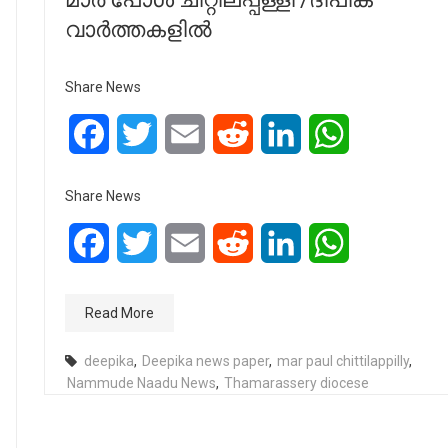
വാർത്തകളിൽ
Share News
Facebook
Twitter
Email
Reddit
LinkedIn
WhatsApp
Share News
Facebook
Twitter
Email
Reddit
LinkedIn
WhatsApp
Read More
deepika
,
Deepika news paper
,
mar paul chittilappilly
,
Nammude Naadu News
,
Thamarassery diocese