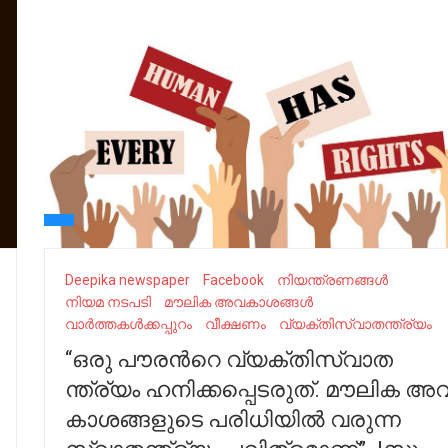
Deepika newspaper
Facebook
നിയന്ത്രണങ്ങള്‍
നിയമ നടപടി
മൗ​ലി​ക അ​വ​കാ​ശ​ങ്ങൾ
വാർത്തകൾക്കപ്പുറം
വീക്ഷണം
വ്യ​ക്തി​സ്വാ​ത​ന്ത്ര്യം
“ഒ​രു പൗ​ര​ന്‍റെ വ്യ​ക്തി​സ്വാ​ത​
ന്ത്ര്യം ഹ​നി​ക്ക​പ്പെ​ട​രു​ത്. മൗ​ലി​ക അ​വ
കാ​ശ​ങ്ങ​ളു​ടെ പ​രി​ധി​യി​ൽ വ​രു​ന്ന