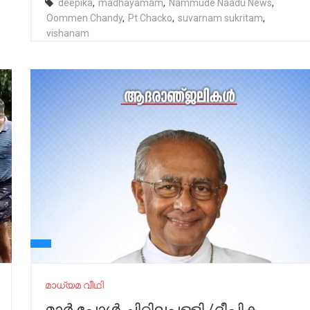
deepika
,
madhayamam
,
Nammude Naadu News
,
Oommen Chandy
,
Pt Chacko
,
suvarnam sukritam
,
vishanam
മാധ്യമ വീഥി
മാർ പോൾ ചിറ്റിലപ്പള്ളി /ദീപിക