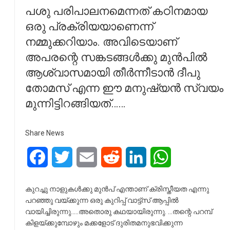
പശു പരിപാലനമെന്നത് കഠിനമായ
ഒരു പ്രക്രിയയാണെന്ന്
നമ്മുക്കറിയാം. അവിടെയാണ്
അപരന്റെ സങ്കടങ്ങൾക്കു മുൻപിൽ
ആശ്വാസമായി തീർന്നീടാൻ ദീപു
തോമസ് എന്ന ഈ മനുഷ്യൻ സ്വയം
മുന്നിട്ടിറങ്ങിയത്……
Share News
Facebook
Twitter
Email
Reddit
LinkedIn
WhatsApp
കുറച്ചു നാളുകൾക്കു മുൻപ് എന്താണ് ക്രിസ്തീയത എന്നു
പറഞ്ഞു വയ്ക്കുന്ന ഒരു കുറിപ്പ് വാട്ട്സ് ആപ്പിൽ
വായിച്ചിരുന്നു…..അതൊരു കഥയായിരുന്നു. …തന്റെ പറമ്പ്
കിളയ്ക്കുമ്പോഴും മക്കളോട് ദുരിതമനുഭവിക്കുന്ന