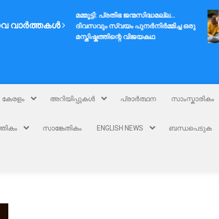
മമ്മൂട്ടി: പ്രതിഭ ജന്മസിദ്ധമല്ല…
വ വാർത്തകൾ
ദിവസവും സ്വയം പുനർനിർമ്മിച്ച ഒരു
മസ്തിഷ്കത്തിന്റെ വിജയകഥ
കേരളം
അറിയിപ്പുകൾ
പ്രാർത്ഥന
സാംസ്കാരികം
്തികം
സാങ്കേതികം
ENGLISH NEWS
ബന്ധപെടുക