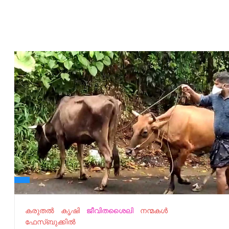
കരുതൽ
കൃഷി
ജീവിതശൈലി
നന്മകൾ
ഫേസ്ബുക്കിൽ