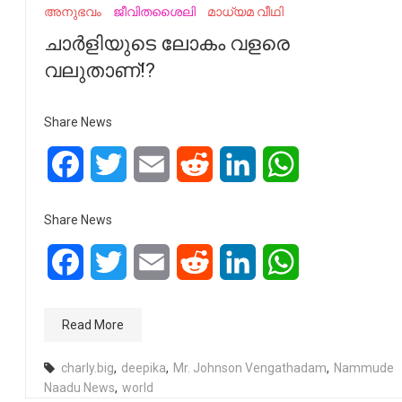
അനുഭവം
ജീവിതശൈലി
മാധ്യമ വീഥി
ചാർളിയുടെ ലോകം വളരെ
വലുതാണ്!?
Share News
Facebook
Twitter
Email
Reddit
LinkedIn
WhatsApp
Share News
Facebook
Twitter
Email
Reddit
LinkedIn
WhatsApp
Read More
charly.big
,
deepika
,
Mr. Johnson Vengathadam
,
Nammude
Naadu News
,
world