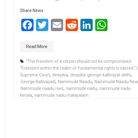
Share News
Facebook
Twitter
Email
Reddit
LinkedIn
WhatsApp
Read More
“The freedom of a citizen should not be compromised.
"Freedom within the realm of fundamental rights is sacred." |
Supreme Court
,
deepika
,
deepika-george-kallivayal-delhi
,
George Kallivayalil
,
Nammude Naadu
,
Nammude Naadu New
Nammude naadu nws
,
nammude nadu
,
nammude nadu
kerala
,
nammude nadu malayalam