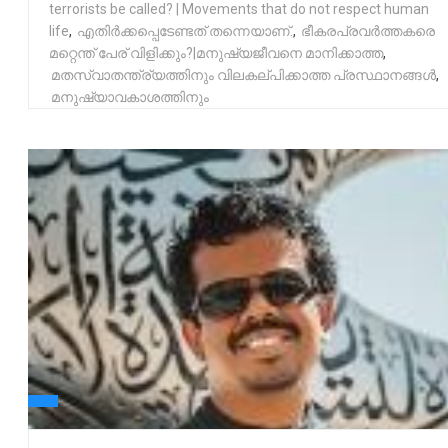
terrorists be called? | Movements that do not respect human
life
,
എതിർക്കപ്പെടേണ്ടത് തന്നെയാണ്.
,
ഭീകരപ്രവർത്തകരെ
മറ്റെന്ത് പേര് വിളിക്കും?|മനുഷ്യജീവനെ മാനിക്കാത്ത
,
മതസ്വാതന്ത്ര്യത്തിനും വിലകല്പിക്കാത്ത പ്രസ്ഥാനങ്ങൾ
,
മനുഷ്യാവകാശത്തിനും