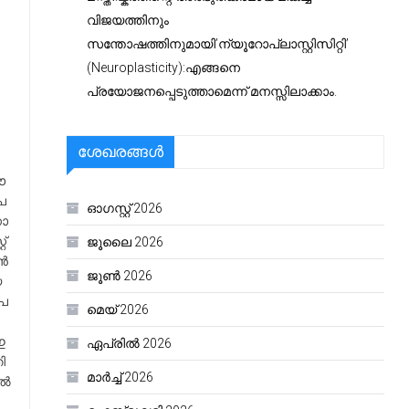
വിജയത്തിനും
സന്തോഷത്തിനുമായി’ന്യൂറോപ്ലാസ്റ്റിസിറ്റി’
(Neuroplasticity):എങ്ങനെ
പ്രയോജനപ്പെടുത്താമെന്ന് മനസ്സിലാക്കാം.
ശേഖരങ്ങൾ
ൗ​
പ​
ഓഗസ്റ്റ്‌ 2026
ാ​
റ്
ജൂലൈ 2026
​ൻ
ജൂൺ 2026
​
േ​
മെയ്‌ 2026
​
ഏപ്രിൽ 2026
ി​
മാർച്ച്‌ 2026
​ൽ