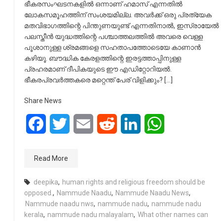
ഭീകരസംഘടനകളിൽ ഒന്നാണ് ഹമാസ് എന്നതിൽ
ലോകസമൂഹത്തിന് സംശയമില്ല. അവർക്ക് ഒരു പ്രത്യേക
മതവിഭാഗത്തിന്റെ പിന്തുണയുണ്ട് എന്നതിനാൽ, ഇസ്രായേൽ
പലസ്തീൻ യുദ്ധത്തിന്റെ പശ്ചാത്തലത്തിൽ അവരെ വെള്ള
പൂശാനുള്ള ശ്രമങ്ങളെ സഹതാപത്തോടെയേ കാണാൻ
കഴിയൂ. ബൗദ്ധിക കേരളത്തിന്റെ ഇരട്ടത്താപ്പിനുള്ള
പ്രഹരമാണ് ദീപികയുടെ ഈ എഡിറ്റോറിയൽ.
ഭീകരപ്രവർത്തകരെ മറ്റെന്ത് പേര് വിളിക്കും? […]
Share News
Facebook
Twitter
Email
Reddit
LinkedIn
WhatsApp
Read More
deepika
,
human rights and religious freedom should be
opposed.
,
Nammude Naadu
,
Nammude Naadu News
,
Nammude naadu nws
,
nammude nadu
,
nammude nadu
kerala
,
nammude nadu malayalam
,
What other names can