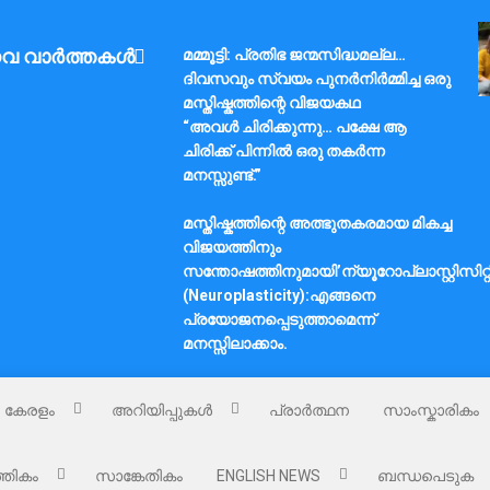
വ വാർത്തകൾ
മമ്മൂട്ടി: പ്രതിഭ ജന്മസിദ്ധമല്ല…
ദിവസവും സ്വയം പുനർനിർമ്മിച്ച ഒരു
മസ്തിഷ്കത്തിന്റെ വിജയകഥ
“അവൾ ചിരിക്കുന്നു… പക്ഷേ ആ
ചിരിക്ക് പിന്നിൽ ഒരു തകർന്ന
മനസ്സുണ്ട്.”
മസ്തിഷ്കത്തിന്റെ അത്ഭുതകരമായ മികച്ച
വിജയത്തിനും
സന്തോഷത്തിനുമായി’ന്യൂറോപ്ലാസ്റ്റിസിറ്റ
(Neuroplasticity):എങ്ങനെ
പ്രയോജനപ്പെടുത്താമെന്ന്
മനസ്സിലാക്കാം.
കേരളം
അറിയിപ്പുകൾ
പ്രാർത്ഥന
സാംസ്കാരികം
്തികം
സാങ്കേതികം
ENGLISH NEWS
ബന്ധപെടുക