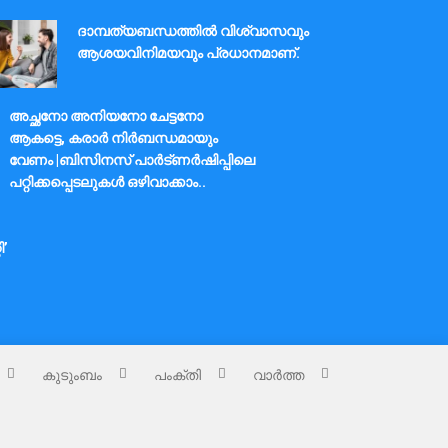
ദാമ്പത്യബന്ധത്തിൽ വിശ്വാസവും
ആശയവിനിമയവും പ്രധാനമാണ്.
അച്ഛനോ അനിയനോ ചേട്ടനോ
ആകട്ടെ, കരാർ നിർബന്ധമായും
വേണം |ബിസിനസ് പാർട്ണർഷിപ്പിലെ
പറ്റിക്കപ്പെടലുകൾ ഒഴിവാക്കാം..
ി’
കുടുംബം
പംക്തി
വാർത്ത