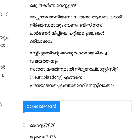
ഒരു തകർന്ന മനസ്സുണ്ട്.”
ാണ്
അച്ഛനോ അനിയനോ ചേട്ടനോ ആകട്ടെ, കരാർ
നിർബന്ധമായും വേണം |ബിസിനസ്
പാർട്ണർഷിപ്പിലെ പറ്റിക്കപ്പെടലുകൾ
ും,
ഒഴിവാക്കാം..
ിയ
മസ്തിഷ്കത്തിന്റെ അത്ഭുതകരമായ മികച്ച
വിജയത്തിനും
ങൾ
സന്തോഷത്തിനുമായി’ന്യൂറോപ്ലാസ്റ്റിസിറ്റി’
ീബ
(Neuroplasticity):എങ്ങനെ
പ്രയോജനപ്പെടുത്താമെന്ന് മനസ്സിലാക്കാം.
ൽ
ശേഖരങ്ങൾ
ം
ഓഗസ്റ്റ്‌ 2026
ജൂലൈ 2026