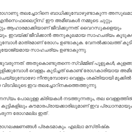
ട രോഗാണു തലച്ചോറിനെ ബാധിക്കുമ്പോഴുണ്ടാകുന്ന അസുഖമ
 എൻസെഫലൈറ്റിസ്. ഈ അമീബകൾ നമ്മുടെ ചുറ്റും
റ്റും ആഹാരമാക്കിയാണ് ജീവിക്കുന്നത്. വൈറസുകളെയും
. ഇവയ്ക്ക് ജീവിക്കാൻ അനുകൂലമായ സാഹചര്യം കൂടുകയ
മ്പോൾ മാത്രമാണ് രോഗം ഉണ്ടാകുക. വേനൽക്കാലത്ത് കൂട
ുയോജ്യമായ സാഹചര്യം ഉണ്ടാകുന്നു.
വരുന്നത്. അതുകൊണ്ടുതന്നെ സ്വിമ്മിങ് പൂളുകൾ, കുളങ്
കുളിക്കുമ്പോൾ വെള്ളം കുടിച്ചത് കൊണ്ട് രോഗകാരിയായ അമ
െയ്യുമ്പോഴോ നീന്തുമ്പോഴോ വെള്ളം ശക്തിയായി മൂക്കിൽ
 വിടവിലൂടെ ഇവ തലച്ചോറിനകത്തെത്തുന്നു.
 നസ്യം പോലുള്ള ക്രിയകൾ നടത്തുന്നതും, തല വെള്ളത്തി
ം. കുട്ടികളിലും കൗമാരപ്രായക്കാരിലുമാണ് ഇവ പ്രധാനമായു
പകരുന്ന രോഗമല്ല ഇത് .
 രോഗലക്ഷണങ്ങൾ പ്രകടമാകും. എല്ലാ മസ്‌തിഷ്‌ക