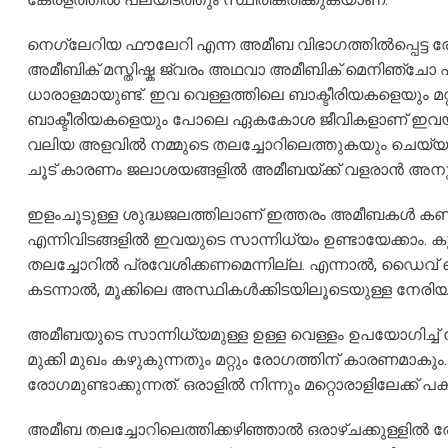
നെഗ്ലേറിയ ഫൗലേറി എന്ന അമീബ
വിഭാഗത്തിൽപ്പെട്
അമീബിക് മസ്തിഷ്ക ജ്വരം അഥവാ അമീബിക് മെനിഞ്ചോ
ധാരാളമായുണ്ട്. ഇവ വെള്ളത്തിലെ ബാക്ടീരിയകളെയും മ
ബാക്ടീരിയകളെയും പോലെ ഏകകോശ ജീവികളാണ് ഇവയും
വലിയ അളവിൽ നമ്മുടെ തലച്ചോറിലെത്തുകയും ചെയ്യു
ചൂട് കാരണം ജലാശയങ്ങളിൽ അമീബയ്ക്ക് വളരാൻ അന
ഇളംചൂടുള്ള ശുദ്ധജലത്തിലാണ് ഇത്തരം അമീബകൾ കണ്ടു
എന്നിവിടങ്ങളിൽ ഇവയുടെ സാന്നിധ്യം ഉണ്ടായേക്കാം. 
തലച്ചോറിൽ പ്രവേശിക്കണമെന്നില്ല. എന്നാൽ, ഡൈവ് ച
കടന്നാൽ, മൂക്കിലെ അസ്ഥികൾക്കിടയിലൂടെയുള്ള നേരിയ
അമീബയുടെ സാന്നിധ്യമുള്ള ഉള്ള വെള്ളം ഉപയോഗിച്ച്
മുക്കി മുഖം കഴുകുന്നതും മറ്റും രോഗത്തിന് കാരണമാകു
രോഗമുണ്ടാക്കുന്നത്. ഒരാളിൽ നിന്നും മറ്റൊരാളിലേക്ക് 
​അമീബ തലച്ചോറിലെത്തിക്കഴിഞ്ഞാൽ ഒരാഴ്ചക്കുള്ളിൽ