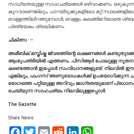
സാധ്യതയുള്ള സാഹചര്യങ്ങൾ ഒഴിവാക്കണം. ഒഴുകുന്ന
കുറവാണെങ്കിലും, പാറയിടുക്കുകളിലോ മറ്റ് സ്ഥലങ്ങളിലോ
വെള്ളത്തിലിറങ്ങുമ്പോൾ, വെള്ളം കലങ്ങിമറിയാതെ ശ്രദ്ധി
പ്രത്യേകം ശ്രദ്ധിക്കണം.
ചികിത്സ : –
​അമീബിക് മസ്തിഷ്ക ജ്വരത്തിന്റെ ലക്ഷണങ്ങൾ കണ്ടുത
ആശുപത്രിയിൽ എത്തണം. പിസിആർ പോലുള്ള നൂതന പ
കണ്ടെത്താൻ ഇപ്പോൾ സംവിധാനങ്ങളുണ്ട്. നിലവിൽ ഈ
എങ്കിലും, ഫംഗസ് അണുബാധകൾക്ക് ഉപയോഗിക്കുന്ന ചില മ
രോഗത്തെ പറ്റിയുള്ള അറിവും ജാഗ്രതയുമാണ് പ്രധാനം. പ്
ചെയ്യുന്ന സാഹചര്യം നിലവിലുള്ളപ്പോൾ.
The Gazette
Share News
Facebook
Twitter
Email
Reddit
LinkedIn
WhatsApp