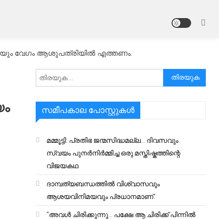
എത്രയും വേഗം ആശുപത്രിയിൽ എത്തണം.
അനേഷിക്കുക
യം
സമീപകാല പോസ്റ്റുകൾ
മമ്മൂട്ടി: പ്രതിഭ ജന്മസിദ്ധമല്ല… ദിവസവും
സ്വയം പുനർനിർമ്മിച്ച ഒരു മസ്തിഷ്കത്തിന്റെ
വിജയകഥ
ദാമ്പത്യബന്ധത്തിൽ വിശ്വാസവും
ആശയവിനിമയവും പ്രധാനമാണ്.
“അവൾ ചിരിക്കുന്നു… പക്ഷേ ആ ചിരിക്ക് പിന്നിൽ