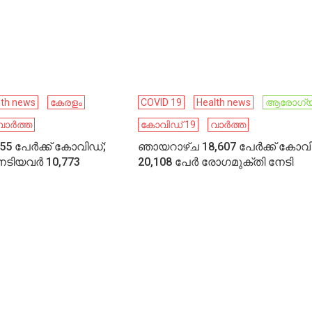
lth news
കേരളം
COVID 19
Health news
ആരോഗ്യ
വാർത്ത
കോവിഡ് 19
വാർത്ത
 പേര്‍ക്ക് കോവിഡ്;
ഞായറാഴ്ച 18,607 പേര്‍ക്ക് കോവ
ടിയവര്‍ 10,773
20,108 പേര്‍ രോഗമുക്തി നേടി