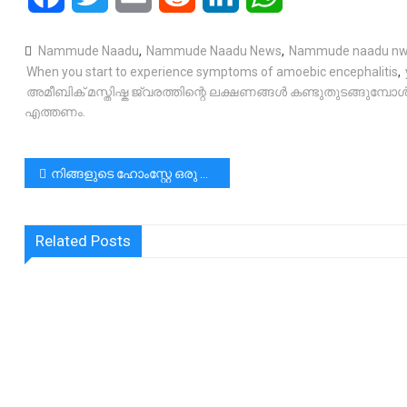
Nammude Naadu
,
Nammude Naadu News
,
Nammude naadu n
When you start to experience symptoms of amoebic encephalitis
,
അമീബിക് മസ്തിഷ്ക ജ്വരത്തിന്റെ ലക്ഷണങ്ങൾ കണ്ടുതുടങ്ങു
എത്തണം.
പോസ്റ്റുകളിലൂടെ
നിങ്ങളുടെ ഹോംസ്റ്റേ ഒരു ഫോർസ്റ്റാർ ഫൈവ് സ്റ്റാർ നിലവാരത്തിൽ എത്തിക്കഴിഞ്ഞു|ചില ടിപ്പുകൾ പറഞ്ഞുതരാം.
Related Posts