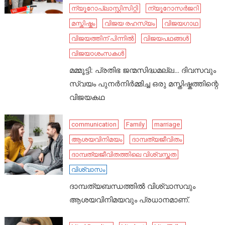
ന്യൂറോപ്ലാസ്റ്റിസിറ്റി
ന്യൂറോസർജറി
മസ്തിഷ്കം
വിജയ രഹസ്യം
വിജയഗാഥ
വിജയത്തിന് പിന്നിൽ
വിജയപഥങ്ങൾ
വിജയാശംസകൾ
മമ്മൂട്ടി: പ്രതിഭ ജന്മസിദ്ധമല്ല… ദിവസവും
സ്വയം പുനർനിർമ്മിച്ച ഒരു മസ്തിഷ്കത്തിന്റെ
വിജയകഥ
communication
Family
marriage
ആശയവിനിമയം
ദാമ്പത്യജീവിതം
ദാമ്പത്യജീവിതത്തിലെ വിശ്വസ്തത
വിശ്വാസം
ദാമ്പത്യബന്ധത്തിൽ വിശ്വാസവും
ആശയവിനിമയവും പ്രധാനമാണ്.