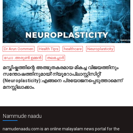
Dr Arun Oommen
Health Tips
healthcare
Neuroplasticity
ഡോ .അരുൺ ഉമ്മൻ
തലച്ചോർ
മസ്തിഷ്കത്തിന്റെ അത്ഭുതകരമായ മികച്ച വിജയത്തിനും
സന്തോഷത്തിനുമായി’ന്യൂറോപ്ലാസ്റ്റിസിറ്റി’
(Neuroplasticity):എങ്ങനെ പ്രയോജനപ്പെടുത്താമെന്ന്
മനസ്സിലാക്കാം.
Nammude naadu
namudenaadu.com is an online malayalam news portal for the