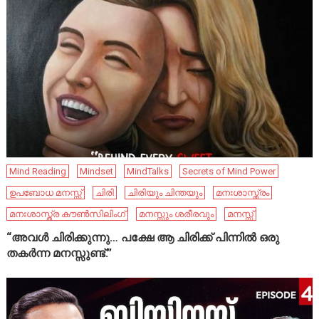
Mind Reading
Mindset
MindTalks
Secrets of Mind Power
ഉപബോധ മനസ്സ്
ചിരി
ചിരിയും ചിന്തയും
മനഃശാസ്ത്രം
മനഃശാസ്ത്ര കൗൺസിലിംഗ്
മനസ്സും ശരീരവും
മനസ്സ്
“അവൾ ചിരിക്കുന്നു… പക്ഷേ ആ ചിരിക്ക് പിന്നിൽ ഒരു
തകർന്ന മനസ്സുണ്ട്.”