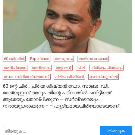
60 ന്റെ ചിരി
Experience
അനുഭവം
അഭിനന്ദനങ്ങൾ
അഭിപ്രായം
അഭിമാനം
ആദരവ്.
ചിരി
ചിരിയും ചിന്തയും
ഡോ. സിറിയക് തോമസ്.
പ്രിയ ശിഷ്യൻ
ഫേസ്ബുക്കിൽ
60 ന്റെ ചിരി .|പ്രിയ ശിഷ്യൻ ഡോ. സാബു .ഡി.
മാത്യുഇന്ന് അറുപതിന്റെ പടിവാതിൽ ചവിട്ടിയത്
ആരേയും തോല്പിക്കുന്ന — സർവ്വരെയും
നിരായുധരാക്കുന്ന – – ഹൃദ്യമായചിരിയോടെയാണ്.
അനേഷിക്കുക