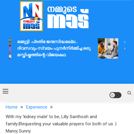
Skip
to
content
Nammude Naadu
മമ്മൂട്ടി: പ്രതിഭ ജന്മസിദ്ധമല്ല…
ദാമ്പത
ദിവസവും സ്വയം പുനർനിർമ്മിച്ച ഒരു
ആശയവിന
മസ്തിഷ്കത്തിന്റെ വിജയകഥ
Home
Experience
With my ‘kidney mate’ to be, Lilly Santhosh and
family.|Requesting your valuable prayers for both of us. |
Manoj Sunny