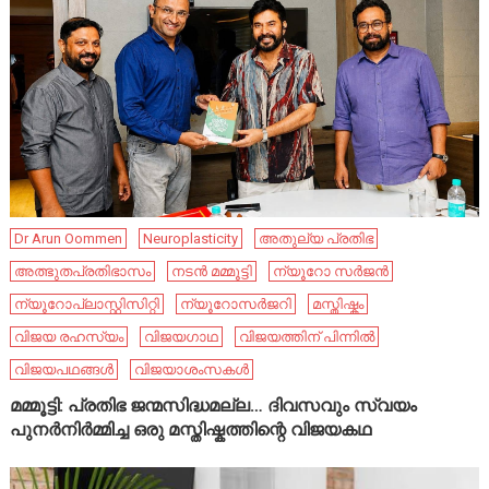
Dr Arun Oommen
Neuroplasticity
അതുല്യ പ്രതിഭ
അത്ഭുതപ്രതിഭാസം
നടൻ മമ്മൂട്ടി
ന്യൂറോ സർജൻ
ന്യൂറോപ്ലാസ്റ്റിസിറ്റി
ന്യൂറോസർജറി
മസ്തിഷ്കം
വിജയ രഹസ്യം
വിജയഗാഥ
വിജയത്തിന് പിന്നിൽ
വിജയപഥങ്ങൾ
വിജയാശംസകൾ
മമ്മൂട്ടി: പ്രതിഭ ജന്മസിദ്ധമല്ല… ദിവസവും സ്വയം
പുനർനിർമ്മിച്ച ഒരു മസ്തിഷ്കത്തിന്റെ വിജയകഥ