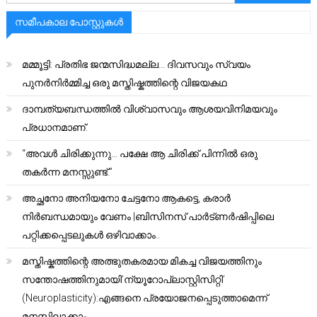
സമീപകാല പോസ്റ്റുകൾ
മമ്മൂട്ടി: പ്രതിഭ ജന്മസിദ്ധമല്ല… ദിവസവും സ്വയം
പുനർനിർമ്മിച്ച ഒരു മസ്തിഷ്കത്തിന്റെ വിജയകഥ
ദാമ്പത്യബന്ധത്തിൽ വിശ്വാസവും ആശയവിനിമയവും
പ്രധാനമാണ്.
“അവൾ ചിരിക്കുന്നു… പക്ഷേ ആ ചിരിക്ക് പിന്നിൽ ഒരു
തകർന്ന മനസ്സുണ്ട്.”
അച്ഛനോ അനിയനോ ചേട്ടനോ ആകട്ടെ, കരാർ
നിർബന്ധമായും വേണം |ബിസിനസ് പാർട്ണർഷിപ്പിലെ
പറ്റിക്കപ്പെടലുകൾ ഒഴിവാക്കാം..
മസ്തിഷ്കത്തിന്റെ അത്ഭുതകരമായ മികച്ച വിജയത്തിനും
സന്തോഷത്തിനുമായി’ന്യൂറോപ്ലാസ്റ്റിസിറ്റി’
(Neuroplasticity):എങ്ങനെ പ്രയോജനപ്പെടുത്താമെന്ന്
മനസ്സിലാക്കാം.