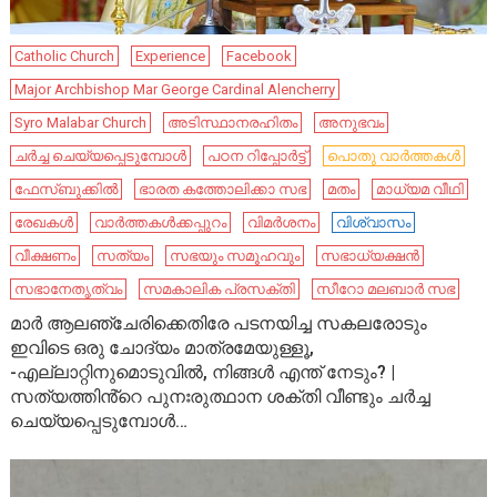
Catholic Church
Experience
Facebook
Major Archbishop Mar George Cardinal Alencherry
Syro Malabar Church
അടിസ്ഥാനരഹിതം
അനുഭവം
ചർച്ച ചെയ്യപ്പെടുമ്പോൾ
പഠന റിപ്പോര്‍ട്ട്
പൊതു വാർത്തകൾ
ഫേസ്ബുക്കിൽ
ഭാരത കത്തോലിക്കാ സഭ
മതം
മാധ്യമ വീഥി
രേഖകൾ
വാർത്തകൾക്കപ്പുറം
വിമർശനം
വിശ്വാസം
വീക്ഷണം
സത്യം
സഭയും സമൂഹവും
സഭാധ്യക്ഷന്‍
സഭാനേതൃത്വം
സമകാലിക പ്രസക്തി
സീറോ മലബാര്‍ സഭ
മാർ ആലഞ്ചേരിക്കെതിരേ പടനയിച്ച സകലരോടും
ഇവിടെ ഒരു ചോദ്യം മാത്രമേയുള്ളൂ,
-എല്ലാറ്റിനുമൊടുവിൽ, നിങ്ങൾ എന്ത് നേടും? |
സത്യത്തിൻ്റെ പുനഃരുത്ഥാന ശക്തി വീണ്ടും ചർച്ച
ചെയ്യപ്പെടുമ്പോൾ…