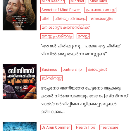
Mind Reading
Mindset
MindTalks
Secrets of Mind Power
ഉപബോധ മനസ്സ്
ചിരി
ചിരിയും ചിന്തയും
മനഃശാസ്ത്രം
മനഃശാസ്ത്ര കൗൺസിലിംഗ്
മനസ്സും ശരീരവും
മനസ്സ്
“അവൾ ചിരിക്കുന്നു… പക്ഷേ ആ ചിരിക്ക്
പിന്നിൽ ഒരു തകർന്ന മനസ്സുണ്ട്.”
Business
partnership
കരാറുകൾ
ബിസിനസ്സ്
അച്ഛനോ അനിയനോ ചേട്ടനോ ആകട്ടെ,
കരാർ നിർബന്ധമായും വേണം |ബിസിനസ്
പാർട്ണർഷിപ്പിലെ പറ്റിക്കപ്പെടലുകൾ
ഒഴിവാക്കാം..
Dr Arun Oommen
Health Tips
healthcare