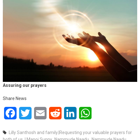
Assuring our prayers
Share News
Facebook
Twitter
Email
Reddit
LinkedIn
WhatsApp
Lilly Santhosh and family.|Requesting your valuable prayers for
both of us. | Manoj Sunny
,
Nammude Naadu
,
Nammude Naadu