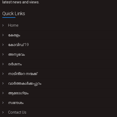
latest news and views.
Quick Links
Home
കേരളം
കോവിഡ് 19
അനുഭവം
ദർശനം
നാടിൻ്റെ നന്മക്ക്
വാർത്തകൾക്കപ്പുറം
ആരോഗ്യം
സന്ദേശം
Contact Us