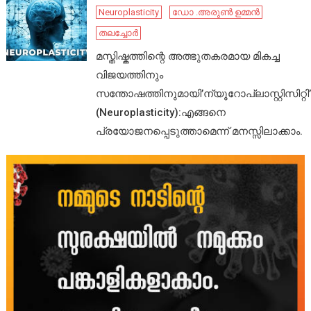
Neuroplasticity
ഡോ .അരുൺ ഉമ്മൻ
തലച്ചോർ
മസ്തിഷ്കത്തിന്റെ അത്ഭുതകരമായ മികച്ച
വിജയത്തിനും
സന്തോഷത്തിനുമായി’ന്യൂറോപ്ലാസ്റ്റിസിറ്റി’
(Neuroplasticity):എങ്ങനെ
പ്രയോജനപ്പെടുത്താമെന്ന് മനസ്സിലാക്കാം.