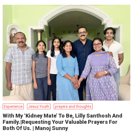
Experience
Jesus Youth
prayers and thoughts
With My ‘kidney Mate’ To Be, Lilly Santhosh And
Family.|Requesting Your Valuable Prayers For
Both Of Us. | Manoj Sunny