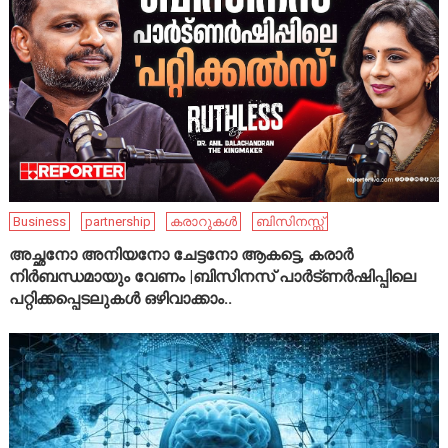
Business
partnership
കരാറുകൾ
ബിസിനസ്സ്
അച്ഛനോ അനിയനോ ചേട്ടനോ ആകട്ടെ, കരാർ
നിർബന്ധമായും വേണം |ബിസിനസ് പാർട്ണർഷിപ്പിലെ
പറ്റിക്കപ്പെടലുകൾ ഒഴിവാക്കാം..