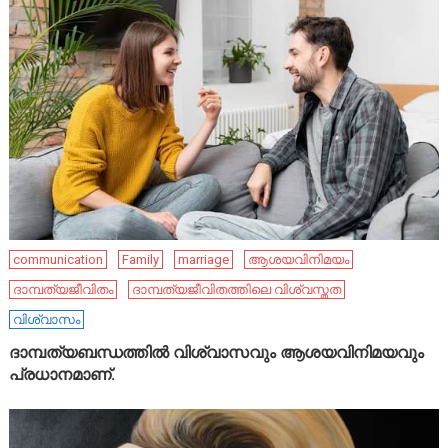
communication
Family
marriage
ആശയവിനിമയം
ദാമ്പത്യജീവിതം
ദാമ്പത്യജീവിതത്തിലെ വിശ്വസ്തത
വിശ്വാസം
ദാമ്പത്യബന്ധത്തിൽ വിശ്വാസവും ആശയവിനിമയവും
പ്രധാനമാണ്.