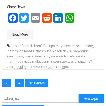
Share News
Facebook
Twitter
Email
Reddit
LinkedIn
WhatsApp
Read More
Jay or Chandi Umm? Pudupally by-election result today
,
Nammude Naadu
,
Nammude Naadu News
,
Nammude
naadu nws
,
nammude nadu
,
nammude nadu kerala
,
nammude nadu malayalam
,
ജെയ്‌ക്കോ ചാണ്ടി ഉമ്മനോ?
പുതുപ്പള്ളി ഉപതെരഞ്ഞെടുപ്പ് ഫലം ഇന്ന്
പോസ്റ്റുക്കളിലൂടെ
1
2
…
4
അടുത്തത്
അനേഷിക്കുക