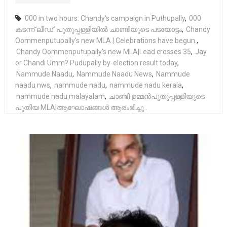
000 in two hours: Chandy's campaign in Puthupally
,
000
കടന്ന് ലീഡ്: പുതുപ്പള്ളിയില്‍ ചാണ്ടിയുടെ പടയോട്ടം
,
Chandy
Oommenputupally's new MLA | Celebrations have begun.
,
Chandy Oommenputupally's new MLA|Lead crosses 35
,
Jay
or Chandi Umm? Pudupally by-election result today
,
Nammude Naadu
,
Nammude Naadu News
,
Nammude
naadu nws
,
nammude nadu
,
nammude nadu kerala
,
nammude nadu malayalam
,
ചാണ്ടി ഉമ്മൻപുതുപ്പള്ളിയുടെ
പുതിയ MLA|ആഘോഷങ്ങൾ ആരംഭിച്ചു .