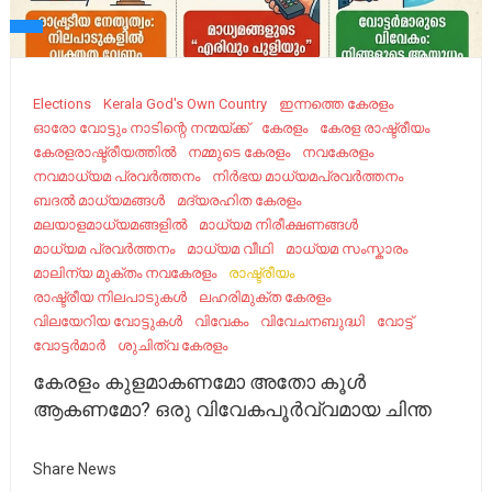
Elections
Kerala God's Own Country
ഇന്നത്തെ കേരളം
ഓരോ വോട്ടും നാടിന്റെ നന്മയ്ക്ക്
കേരളം
കേ​രള രാഷ്ട്രീയം ​
കേരളരാഷ്ട്രീയത്തിൽ
നമ്മുടെ കേരളം
നവകേരളം
നവമാധ്യമ പ്രവർത്തനം
നിർഭയ മാധ്യമപ്രവർത്തനം
ബദല്‍ മാധ്യമങ്ങൾ
മദ്യരഹിത കേരളം
മലയാളമാധ്യമങ്ങളിൽ
മാധ്യമ നിരീക്ഷണങ്ങൾ
മാധ്യമ പ്രവർത്തനം
മാധ്യമ വീഥി
മാധ്യമ സംസ്കാരം
മാലിന്യ മുക്‌തം നവകേരളം
രാഷ്ട്രീയം
രാഷ്ട്രീയ നിലപാടുകൾ
ലഹരിമുക്ത കേരളം
വിലയേറിയ വോട്ടുകൾ
വിവേകം
വിവേചനബുദ്ധി
വോട്ട്
വോട്ടർമാർ
ശുചിത്വ കേരളം
കേരളം കുളമാകണമോ അതോ കൂൾ
ആകണമോ? ഒരു വിവേകപൂർവ്വമായ ചിന്ത
Share News