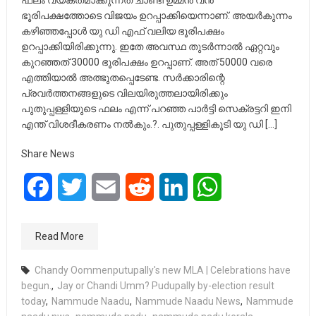
ഫലം വ്യക്തമാക്കുന്നത് ചാണ്ടി ഉമ്മൻ വൻ
ഭൂരിപക്ഷത്തോടെ വിജയം ഉറപ്പാക്കിയെന്നാണ്. അയർകുന്നം
കഴിഞ്ഞപ്പോൾ യു ഡി എഫ് വലിയ ഭൂരിപക്ഷം
ഉറപ്പാക്കിയിരിക്കുന്നു. ഇതേ അവസ്ഥ തുടർന്നാൽ ഏറ്റവും
കുറഞ്ഞത് 30000 ഭൂരിപക്ഷം ഉറപ്പാണ്. അത് 50000 വരെ
എത്തിയാൽ അത്ഭുതപ്പെടേണ്ട. സർക്കാരിന്റെ
പ്രവർത്തനങ്ങളുടെ വിലയിരുത്തലായിരിക്കും
പുതുപ്പള്ളിയുടെ ഫലം എന്ന് പറഞ്ഞ പാർട്ടി സെക്രട്ടറി ഇനി
എന്ത്‌ വിശദീകരണം നൽകും.?. പുതുപ്പള്ളികൂടി യു ഡി […]
Share News
Facebook
Twitter
Email
Reddit
LinkedIn
WhatsApp
Read More
Chandy Oommenputupally's new MLA | Celebrations have
begun.
,
Jay or Chandi Umm? Pudupally by-election result
today
,
Nammude Naadu
,
Nammude Naadu News
,
Nammude