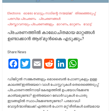
Elections
ഓരോ വോട്ടും നാടിന്റെ നന്മയ്ക്ക്
തിരഞ്ഞെടുപ്പ്
പരസ്യ പ്രചരണം
പ്രചരണങ്ങൾ
പ്രസ്താവനയും പ്രചരണങ്ങളും
മാറണം, മാറ്റണം
വോട്ട്‌
പ്രചരണത്തിൽ കാലോചിതമായ മാറ്റങ്ങൾ
ഉണ്ടാക്കാൻ ആര് മുൻകൈ എടുക്കും?
Share News
Facebook
Twitter
Email
Reddit
LinkedIn
WhatsApp
ഡിജിറ്റൽ സങ്കേതങ്ങളും മൊബൈൽ ഫോണുകളും ഉള്ള
കാലത്ത് ഇത്രയേറെ വാൾ പോസ്റ്ററുകൾ തെരെഞ്ഞെടുപ്പ്
പ്രചാരണത്തിനായി കേരളത്തിൽ ഉപയോഗിക്കേണ്ട
കാര്യമുണ്ടോ? ഇത്രയേറെ ബോർഡുകൾ പൊതു
ഇടങ്ങളിൽ സ്ഥാപിക്കേണ്ടതുണ്ടോ? പരമാവധി
വോട്ടർന്മാരിലേക്ക് എത്താൻ പോന്ന മറ്റ് രീതികൾ ലഭ്യമായ