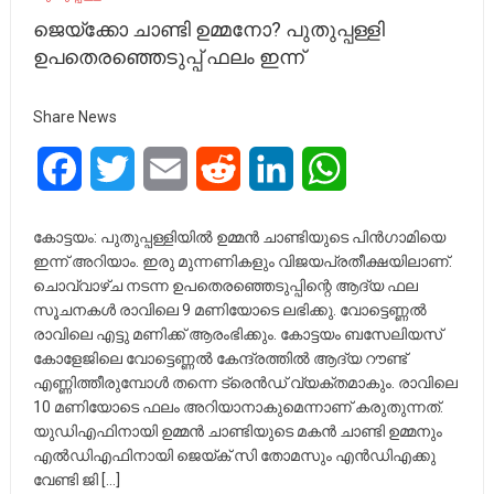
ജെയ്‌ക്കോ ചാണ്ടി ഉമ്മനോ? പുതുപ്പള്ളി
ഉപതെരഞ്ഞെടുപ്പ് ഫലം ഇന്ന്
Share News
Facebook
Twitter
Email
Reddit
LinkedIn
WhatsApp
കോട്ടയം: പുതുപ്പള്ളിയിൽ ഉമ്മൻ ചാണ്ടിയുടെ പിൻ​ഗാമിയെ
ഇന്ന് അറിയാം. ഇരു മുന്നണികളും വിജയപ്രതീക്ഷയിലാണ്.
ചൊവ്വാഴ്‌ച നടന്ന ഉപതെരഞ്ഞെടുപ്പിന്റെ ആദ്യ ഫല
സൂചനകൾ രാവിലെ 9 മണിയോടെ ലഭിക്കു. വോട്ടെണ്ണൽ
രാവിലെ എട്ടു മണിക്ക് ആരംഭിക്കും. കോട്ടയം ബസേലിയസ്
കോളേജിലെ വോട്ടെണ്ണൽ കേന്ദ്രത്തിൽ ആദ്യ റൗണ്ട്
എണ്ണിത്തീരുമ്പോൾ തന്നെ ട്രെൻഡ് വ്യക്തമാകും. രാവിലെ
10 മണിയോടെ ഫലം അറിയാനാകുമെന്നാണ് കരുതുന്നത്.
യുഡിഎഫിനായി ഉമ്മൻ ചാണ്ടിയുടെ മകൻ ചാണ്ടി ഉമ്മനും
എൽഡിഎഫിനായി ജെയ്ക് സി തോമസും എൻഡിഎക്കു
വേണ്ടി ജി […]