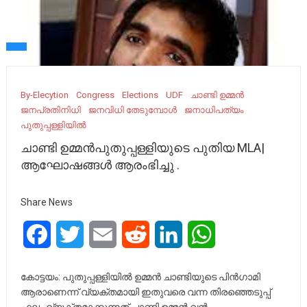
By-Elecytion
Congress
Elections
UDF
ചാണ്ടി ഉമ്മൻ
ജനപ്രതിനിധി
ജനവിധി തേടുമ്പോൾ
ജനാധിപത്യം
പുതുപ്പള്ളിയിൽ
ചാണ്ടി ഉമ്മൻപുതുപ്പള്ളിയുടെ പുതിയ MLA|
ആഘോഷങ്ങൾ ആരംഭിച്ചു .
Share News
Facebook
Twitter
Email
Reddit
LinkedIn
WhatsApp
കോട്ടയം: പുതുപ്പള്ളിയിൽ ഉമ്മൻ ചാണ്ടിയുടെ പിൻ​ഗാമി
ആരാണെന്ന് വ്യക്തമായി ഇതുവരെ വന്ന തിരഞ്ഞെടുപ്പ്