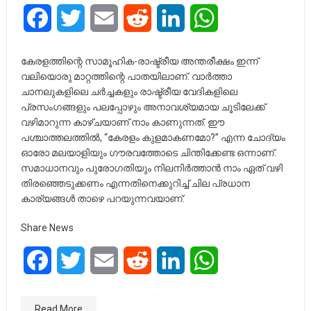
Facebook
Twitter
Email
Reddit
LinkedIn
WhatsApp
കേരളത്തിന്റെ സാമൂഹിക-രാഷ്ട്രീയ അന്തരീക്ഷം ഇന്ന്
വലിയൊരു മാറ്റത്തിന്റെ പാതയിലാണ്. വാർത്താ
ചാനലുകളിലെ ചർച്ചകളും രാഷ്ട്രീയ വേദികളിലെ
പ്രസംഗങ്ങളും പലപ്പോഴും അനാവശ്യമായ ചൂടിലേക്ക്
വഴിമാറുന്ന കാഴ്ചയാണ് നാം കാണുന്നത്. ഈ
പശ്ചാത്തലത്തിൽ, “കേരളം കുളമാകണമോ?” എന്ന ചോദ്യം
ഓരോ മലയാളിയും ഗൗരവത്തോടെ ചിന്തിക്കേണ്ട ഒന്നാണ്.
സമാധാനവും പുരോഗതിയും നിലനിർത്താൻ നാം ഏത് വഴി
തിരഞ്ഞെടുക്കണം എന്നതിനെക്കുറിച്ച് ചില പ്രധാന
കാര്യങ്ങൾ താഴെ പറയുന്നവയാണ്:
Share News
Facebook
Twitter
Email
Reddit
LinkedIn
WhatsApp
Read More