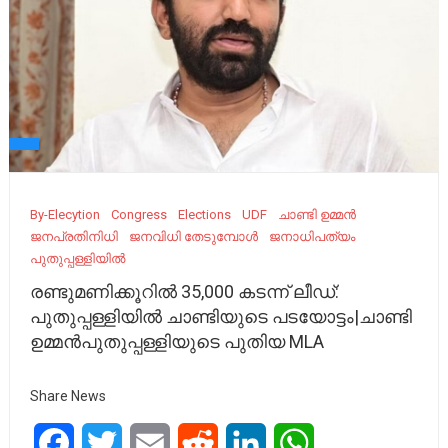
By-Elecytion
Congress
Elections
UDF
ചാണ്ടി ഉമ്മൻ
ജനപ്രതിനിധി
ജനവിധി തേടുമ്പോൾ
ജനാധിപത്യം
പുതുപ്പള്ളിയിൽ
രണ്ടുമണിക്കൂറില്‍ 35,000 കടന്ന് ലീഡ്:
പുതുപ്പള്ളിയില്‍ ചാണ്ടിയുടെ പടയോട്ടം|ചാണ്ടി
ഉമ്മൻപുതുപ്പള്ളിയുടെ പുതിയ MLA
Share News
Facebook
Twitter
Email
Reddit
LinkedIn
WhatsApp