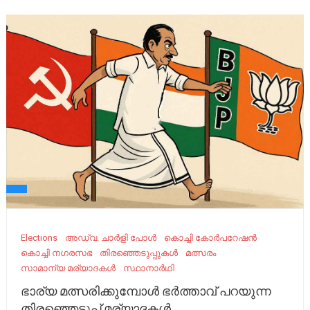
Elections
അഡ്വ. ചാർളി പോൾ
കൊച്ചി കോർപറേഷൻ
കൊച്ചി നഗരസഭ
തിരഞ്ഞെടുപ്പുകൾ
മത്സരം
സാമാന്യ മര്യാദകൾ
സ്ഥാനാർഥി
ഭാര്യ മത്സരിക്കുമ്പോൾ ഭർത്താവ് പറയുന്ന
തിരഞ്ഞെടുപ്പ് മര്യാദകൾ