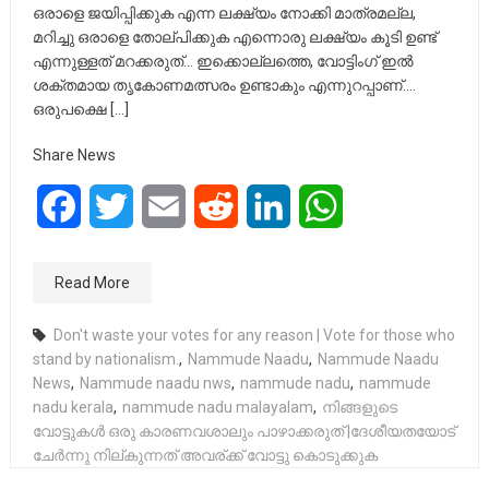
ഒരാളെ ജയിപ്പിക്കുക എന്ന ലക്ഷ്യം നോക്കി മാത്രമല്ല,
മറിച്ചു ഒരാളെ തോല്പിക്കുക എന്നൊരു ലക്ഷ്യം കൂടി ഉണ്ട്
എന്നുള്ളത് മറക്കരുത്… ഇക്കൊല്ലത്തെ, വോട്ടിംഗ് ഇൽ
ശക്തമായ തൃകോണമത്സരം ഉണ്ടാകും എന്നുറപ്പാണ്….
ഒരുപക്ഷെ […]
Share News
Facebook
Twitter
Email
Reddit
LinkedIn
WhatsApp
Read More
Don't waste your votes for any reason | Vote for those who
stand by nationalism.
,
Nammude Naadu
,
Nammude Naadu
News
,
Nammude naadu nws
,
nammude nadu
,
nammude
nadu kerala
,
nammude nadu malayalam
,
നിങ്ങളുടെ
വോട്ടുകൾ ഒരു കാരണവശാലും പാഴാക്കരുത് |ദേശീയതയോട്
ചേർന്നു നില്കുന്നത് അവര്ക്ക് വോട്ടു കൊടുക്കുക