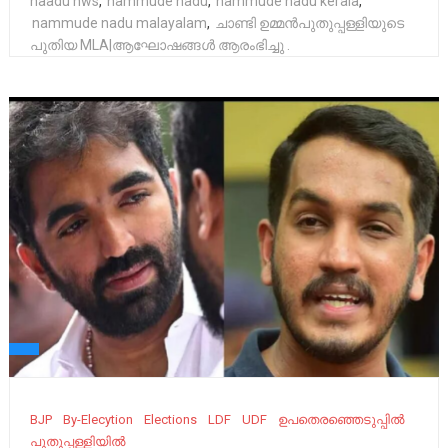
naadu nws
,
nammude nadu
,
nammude nadu kerala
,
nammude nadu malayalam
,
ചാണ്ടി ഉമ്മൻപുതുപ്പള്ളിയുടെ
പുതിയ MLA|ആഘോഷങ്ങൾ ആരംഭിച്ചു .
BJP
By-Elecytion
Elections
LDF
UDF
ഉപതെരഞ്ഞെടുപ്പില്‍
പുതുപ്പള്ളിയിൽ