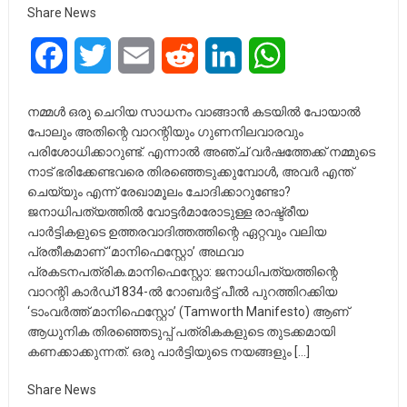
Share News
Facebook
Twitter
Email
Reddit
LinkedIn
WhatsApp
നമ്മൾ ഒരു ചെറിയ സാധനം വാങ്ങാൻ കടയിൽ പോയാൽ
പോലും അതിന്റെ വാറന്റിയും ഗുണനിലവാരവും
പരിശോധിക്കാറുണ്ട്. എന്നാൽ അഞ്ച് വർഷത്തേക്ക് നമ്മുടെ
നാട് ഭരിക്കേണ്ടവരെ തിരഞ്ഞെടുക്കുമ്പോൾ, അവർ എന്ത്
ചെയ്യും എന്ന് രേഖാമൂലം ചോദിക്കാറുണ്ടോ?
ജനാധിപത്യത്തിൽ വോട്ടർമാരോടുള്ള രാഷ്ട്രീയ
പാർട്ടികളുടെ ഉത്തരവാദിത്തത്തിന്റെ ഏറ്റവും വലിയ
പ്രതീകമാണ് ‘മാനിഫെസ്റ്റോ’ അഥവാ
പ്രകടനപത്രിക.മാനിഫെസ്റ്റോ: ജനാധിപത്യത്തിന്റെ
വാറന്റി കാർഡ്1834-ൽ റോബർട്ട് പീൽ പുറത്തിറക്കിയ
‘ടാംവർത്ത് മാനിഫെസ്റ്റോ’ (Tamworth Manifesto) ആണ്
ആധുനിക തിരഞ്ഞെടുപ്പ് പത്രികകളുടെ തുടക്കമായി
കണക്കാക്കുന്നത്. ഒരു പാർട്ടിയുടെ നയങ്ങളും […]
Share News