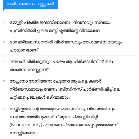
സമീപകാല പോസ്റ്റുകൾ
മമ്മൂട്ടി: പ്രതിഭ ജന്മസിദ്ധമല്ല… ദിവസവും സ്വയം
പുനർനിർമ്മിച്ച ഒരു മസ്തിഷ്കത്തിന്റെ വിജയകഥ
ദാമ്പത്യബന്ധത്തിൽ വിശ്വാസവും ആശയവിനിമയവും
പ്രധാനമാണ്.
“അവൾ ചിരിക്കുന്നു… പക്ഷേ ആ ചിരിക്ക് പിന്നിൽ ഒരു
തകർന്ന മനസ്സുണ്ട്.”
അച്ഛനോ അനിയനോ ചേട്ടനോ ആകട്ടെ, കരാർ
നിർബന്ധമായും വേണം |ബിസിനസ് പാർട്ണർഷിപ്പിലെ
പറ്റിക്കപ്പെടലുകൾ ഒഴിവാക്കാം..
മസ്തിഷ്കത്തിന്റെ അത്ഭുതകരമായ മികച്ച വിജയത്തിനും
സന്തോഷത്തിനുമായി’ന്യൂറോപ്ലാസ്റ്റിസിറ്റി’
(Neuroplasticity):എങ്ങനെ പ്രയോജനപ്പെടുത്താമെന്ന്
മനസ്സിലാക്കാം.