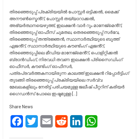
തിരഞ്ഞെടുപ്പ് പ്രക്രിയയിൽ പോസ്റ്റർ ഒട്ടിക്കൽ, മൈക്ക്
അനൗൺസ്മെൻ്റ്, പോസ്റ്റർ തയ്യാറാക്കൽ,
അഭ്യർത്ഥനയെഴുത്ത്, ഇലക്ഷൻ വാർ റൂം മാനേജ്മെൻ്റ്,
തിരഞ്ഞെടുപ്പ് ഓഫീസ് ചുമതല, തെരഞ്ഞെടുപ്പ് സർവേ,
തിരഞ്ഞെടുപ്പ് തന്ത്രജ്ഞൻ, സ്ഥാനാർത്ഥിയുടെ ബൂത്ത്
ഏജൻ്റ്, സ്ഥാനാർത്ഥിയുടെ കൗണ്ടിംഗ് ഏജൻ്റ്,
തിരഞ്ഞെടുപ്പിലെ മീഡിയ മാനേജ്മെൻ്റ്, പൊളിറ്റിക്കൽ
ബ്രാൻഡിംഗ്, നിരവധി തവണ ഇലക്ഷൻ പ്രിസൈഡിംഗ്
ഓഫീസർ, കൗണ്ടിംഗ് ഓഫീസർ,
പത്രപ്രവർത്തകനായിരുന്ന കാലത്ത് ഇലക്ഷൻ റിപ്പോർട്ടിംഗ്
തുടങ്ങി തിരഞ്ഞെടുപ്പ് പ്രക്രിയയിലെ സർവ്വ
മേഖലകളിലും നേരിട്ട് പരിചയമുള്ള ജലീഷ് പീറ്ററിന് കരിയർ
ഗൈഡൻസ് പോലെ ഇഷ്ടമുള്ള […]
Share News
Facebook
Twitter
Email
Reddit
LinkedIn
WhatsApp