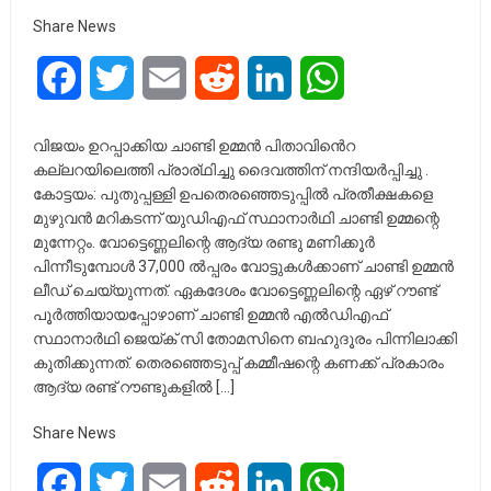
Share News
Facebook
Twitter
Email
Reddit
LinkedIn
WhatsApp
വിജയം ഉറപ്പാക്കിയ ചാണ്ടി ഉമ്മൻ പിതാവിൻെറ
കല്ലറയിലെത്തി പ്രാര്ഥിച്ചു ദൈവത്തിന് നന്ദിയർപ്പിച്ചു .
കോട്ടയം: പുതുപ്പള്ളി ഉപതെരഞ്ഞെടുപ്പില്‍ പ്രതീക്ഷകളെ
മുഴുവന്‍ മറികടന്ന് യുഡിഎഫ് സ്ഥാനാര്‍ഥി ചാണ്ടി ഉമ്മന്റെ
മുന്നേറ്റം. വോട്ടെണ്ണലിന്റെ ആദ്യ രണ്ടു മണിക്കൂര്‍
പിന്നീടുമ്പോൾ 37,000 ല്‍പ്പരം വോട്ടുകള്‍ക്കാണ് ചാണ്ടി ഉമ്മന്‍
ലീഡ് ചെയ്യുന്നത്. ഏകദേശം വോട്ടെണ്ണലിന്റെ ഏഴ് റൗണ്ട്
പൂര്‍ത്തിയായപ്പോഴാണ് ചാണ്ടി ഉമ്മന്‍ എല്‍ഡിഎഫ്
സ്ഥാനാര്‍ഥി ജെയ്ക് സി തോമസിനെ ബഹുദൂരം പിന്നിലാക്കി
കുതിക്കുന്നത്. തെരഞ്ഞെടുപ്പ് കമ്മീഷന്റെ കണക്ക് പ്രകാരം
ആദ്യ രണ്ട് റൗണ്ടുകളില്‍ […]
Share News
Facebook
Twitter
Email
Reddit
LinkedIn
WhatsApp