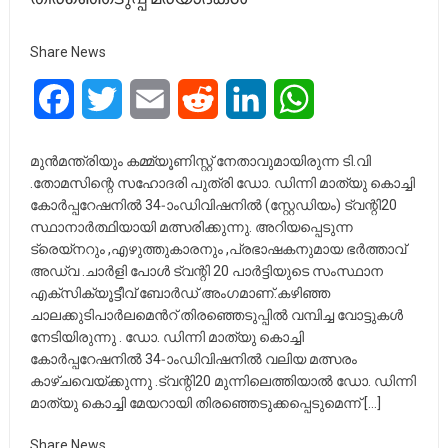
Share News
Facebook
Twitter
Email
Reddit
LinkedIn
WhatsApp
മുൻമന്ത്രിയും കമ്മ്യൂണിസ്റ്റ് നേതാവുമായിരുന്ന ടി.വി
.തോമസിന്റെ സഹോദരി പുത്രി ഡോ. ഡിന്നി മാത്യു കൊച്ചി
കോർപ്പറേഷനിൽ 34-ാംഡിവിഷനിൽ (സ്റ്റേഡിയം) ട്വന്റി20
സ്ഥാനാർത്ഥിയായി മത്സരിക്കുന്നു. അറിയപ്പെടുന്ന
ട്രെയ്‌നറും ,എഴുത്തുകാരനും ,പ്രഭാഷകനുമായ ഭർത്താവ്
അഡ്വ .ചാർളി പോൾ ട്വന്റി 20 പാർട്ടിയുടെ സംസ്ഥാന
എക്സിക്യൂട്ടീവ് ബോർഡ് അംഗമാണ്.കഴിഞ്ഞ
ചാലക്കുടിപാർലമെൻറ്‌ തിരഞ്ഞെടുപ്പിൽ വമ്പിച്ച വോട്ടുകൾ
നേടിയിരുന്നു . ഡോ. ഡിന്നി മാത്യു കൊച്ചി
കോർപ്പറേഷനിൽ 34-ാംഡിവിഷനിൽ വലിയ മത്സരം
കാഴ്ചവെയ്ക്കുന്നു .ട്വന്റി20 മുന്നിലെത്തിയാൽ ഡോ. ഡിന്നി
മാത്യു കൊച്ചി മേയറായി തിരഞ്ഞെടുക്കപ്പെടുമെന്ന് […]
Share News