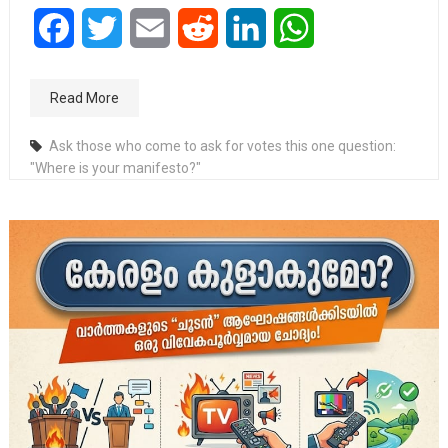
Facebook
Twitter
Email
Reddit
LinkedIn
WhatsApp
Read More
Ask those who come to ask for votes this one question:
"Where is your manifesto?"