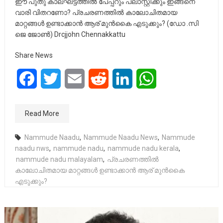
ഈ പുതു കാലഘട്ടത്തിൽ പേപ്പറും പ്ലാസ്റ്റിക്കും ഇങ്ങനെ
വാരി വിതറണോ? പ്രചരണത്തിൽ കാലോചിതമായ
മാറ്റങ്ങൾ ഉണ്ടാക്കാൻ ആര് മുൻകൈ എടുക്കും? (ഡോ .സി
ജെ ജോൺ) Drcjjohn Chennakkattu
Share News
Facebook
Twitter
Email
Reddit
LinkedIn
WhatsApp
Read More
Nammude Naadu
,
Nammude Naadu News
,
Nammude
naadu nws
,
nammude nadu
,
nammude nadu kerala
,
nammude nadu malayalam
,
പ്രചരണത്തിൽ
കാലോചിതമായ മാറ്റങ്ങൾ ഉണ്ടാക്കാൻ ആര് മുൻകൈ
എടുക്കും?