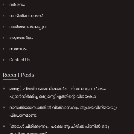
ദർശനം
നാടിൻ്റെ നന്മക്ക്
വാർത്തകൾക്കപ്പുറം
ആരോഗ്യം
സന്ദേശം
Contact Us
Recent Posts
മമ്മൂട്ടി: പ്രതിഭ ജന്മസിദ്ധമല്ല… ദിവസവും സ്വയം
പുനർനിർമ്മിച്ച ഒരു മസ്തിഷ്കത്തിന്റെ വിജയകഥ
ദാമ്പത്യബന്ധത്തിൽ വിശ്വാസവും ആശയവിനിമയവും
പ്രധാനമാണ്.
“അവൾ ചിരിക്കുന്നു… പക്ഷേ ആ ചിരിക്ക് പിന്നിൽ ഒരു