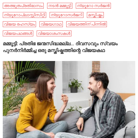
അത്ഭുതപ്രതിഭാസം
നടൻ മമ്മൂട്ടി
ന്യൂറോ സർജൻ
ന്യൂറോപ്ലാസ്റ്റിസിറ്റി
ന്യൂറോസർജറി
മസ്തിഷ്കം
വിജയ രഹസ്യം
വിജയഗാഥ
വിജയത്തിന് പിന്നിൽ
വിജയപഥങ്ങൾ
വിജയാശംസകൾ
മമ്മൂട്ടി: പ്രതിഭ ജന്മസിദ്ധമല്ല… ദിവസവും സ്വയം
പുനർനിർമ്മിച്ച ഒരു മസ്തിഷ്കത്തിന്റെ വിജയകഥ