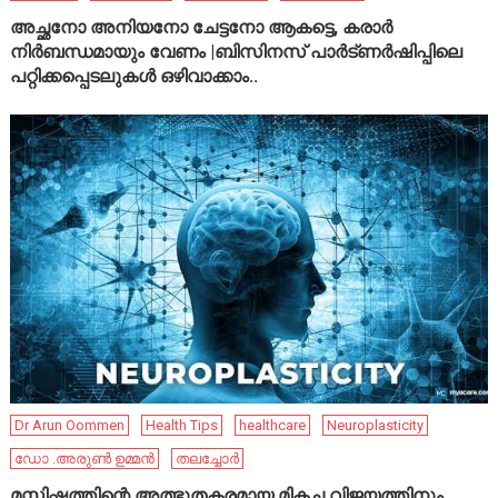
അച്ഛനോ അനിയനോ ചേട്ടനോ ആകട്ടെ, കരാർ
നിർബന്ധമായും വേണം |ബിസിനസ് പാർട്ണർഷിപ്പിലെ
പറ്റിക്കപ്പെടലുകൾ ഒഴിവാക്കാം..
Dr Arun Oommen
Health Tips
healthcare
Neuroplasticity
ഡോ .അരുൺ ഉമ്മൻ
തലച്ചോർ
മസ്തിഷ്കത്തിന്റെ അത്ഭുതകരമായ മികച്ച വിജയത്തിനും