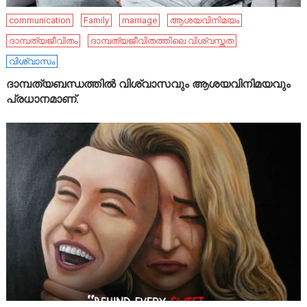
communication
Family
marriage
ആശയവിനിമയം
ദാമ്പത്യജീവിതം
ദാമ്പത്യജീവിതത്തിലെ വിശ്വസ്തത
വിശ്വാസം
ദാമ്പത്യബന്ധത്തിൽ വിശ്വാസവും ആശയവിനിമയവും
പ്രധാനമാണ്.