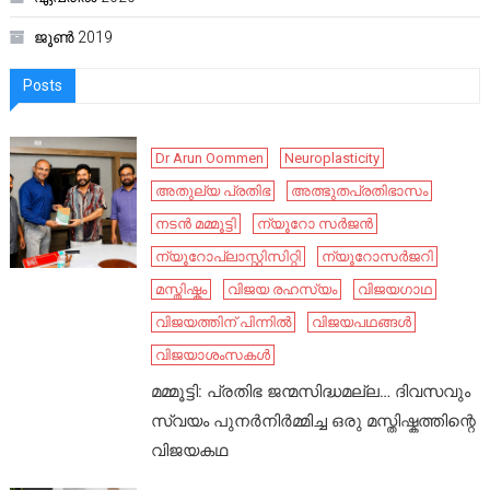
ജൂൺ 2019
Posts
Dr Arun Oommen
Neuroplasticity
അതുല്യ പ്രതിഭ
അത്ഭുതപ്രതിഭാസം
നടൻ മമ്മൂട്ടി
ന്യൂറോ സർജൻ
ന്യൂറോപ്ലാസ്റ്റിസിറ്റി
ന്യൂറോസർജറി
മസ്തിഷ്കം
വിജയ രഹസ്യം
വിജയഗാഥ
വിജയത്തിന് പിന്നിൽ
വിജയപഥങ്ങൾ
വിജയാശംസകൾ
മമ്മൂട്ടി: പ്രതിഭ ജന്മസിദ്ധമല്ല… ദിവസവും
സ്വയം പുനർനിർമ്മിച്ച ഒരു മസ്തിഷ്കത്തിന്റെ
വിജയകഥ