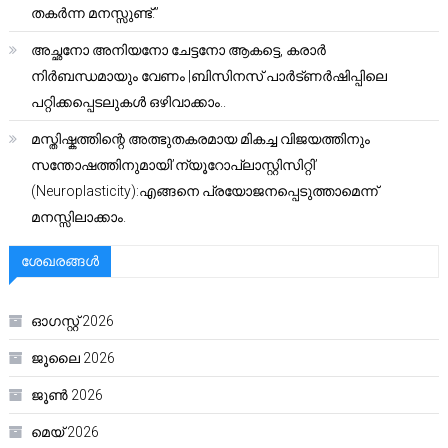
തകർന്ന മനസ്സുണ്ട്.”
അച്ഛനോ അനിയനോ ചേട്ടനോ ആകട്ടെ, കരാർ
നിർബന്ധമായും വേണം |ബിസിനസ് പാർട്ണർഷിപ്പിലെ
പറ്റിക്കപ്പെടലുകൾ ഒഴിവാക്കാം..
മസ്തിഷ്കത്തിന്റെ അത്ഭുതകരമായ മികച്ച വിജയത്തിനും
സന്തോഷത്തിനുമായി’ന്യൂറോപ്ലാസ്റ്റിസിറ്റി’
(Neuroplasticity):എങ്ങനെ പ്രയോജനപ്പെടുത്താമെന്ന്
മനസ്സിലാക്കാം.
ശേഖരങ്ങൾ
ഓഗസ്റ്റ്‌ 2026
ജൂലൈ 2026
ജൂൺ 2026
മെയ്‌ 2026