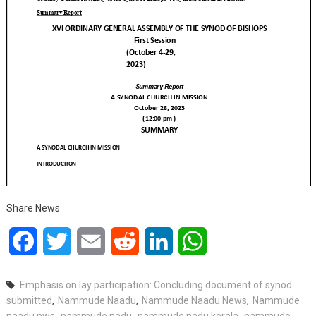
Share News
Facebook
Twitter
Email
Reddit
LinkedIn
WhatsApp
Emphasis on lay participation: Concluding document of synod
submitted
,
Nammude Naadu
,
Nammude Naadu News
,
Nammude