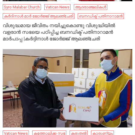
Syro Malabar Church
Vatican News
ആദരാഞ്ജലികൾ
കർദിനാൾ മാർ ജോർജ്ജ് ആലഞ്ചേരി
ബനഡിക്ട് പതിനാറാമൻ
വിശുദ്ധമായ ജീവിതം നയിച്ചുകൊണ്ടു വിശുദ്ധിയിൽ
വളരാൻ സഭയെ പഠിപ്പിച്ച ബനഡിക്ട് പതിനാറാമൻ
മാർപാപ്പ |കർദ്ദിനാൾ ജോർജ്ജ് ആലഞ്ചേരി
Vatican News
കത്തോലിക്ക സഭ
കരുതൽ
കാരുണ്യം