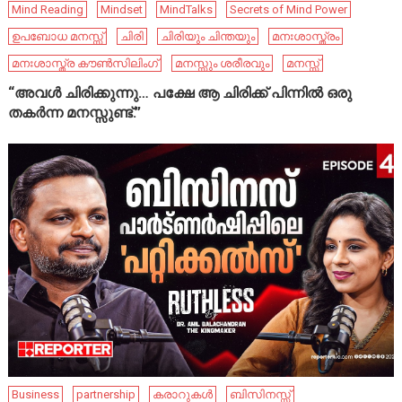
Mind Reading
Mindset
MindTalks
Secrets of Mind Power
ഉപബോധ മനസ്സ്
ചിരി
ചിരിയും ചിന്തയും
മനഃശാസ്ത്രം
മനഃശാസ്ത്ര കൗൺസിലിംഗ്
മനസ്സും ശരീരവും
മനസ്സ്
“അവൾ ചിരിക്കുന്നു… പക്ഷേ ആ ചിരിക്ക് പിന്നിൽ ഒരു
തകർന്ന മനസ്സുണ്ട്.”
Business
partnership
കരാറുകൾ
ബിസിനസ്സ്