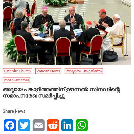
Catholic Church
Vatican News
അല്മായ പങ്കാളിത്തം
സമാപനരേഖ
അല്മായ പങ്കാളിത്തത്തിന് ഊന്നൽ: സിനഡിന്റെ
സമാപനരേഖ സമർപ്പിച്ചു
Share News
Facebook
Twitter
Email
Reddit
LinkedIn
WhatsApp