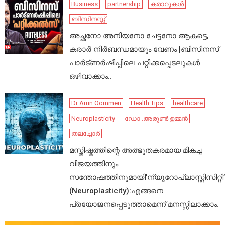
Business
partnership
കരാറുകൾ
ബിസിനസ്സ്
അച്ഛനോ അനിയനോ ചേട്ടനോ ആകട്ടെ,
കരാർ നിർബന്ധമായും വേണം |ബിസിനസ്
പാർട്ണർഷിപ്പിലെ പറ്റിക്കപ്പെടലുകൾ
ഒഴിവാക്കാം..
Dr Arun Oommen
Health Tips
healthcare
Neuroplasticity
ഡോ .അരുൺ ഉമ്മൻ
തലച്ചോർ
മസ്തിഷ്കത്തിന്റെ അത്ഭുതകരമായ മികച്ച
വിജയത്തിനും
സന്തോഷത്തിനുമായി’ന്യൂറോപ്ലാസ്റ്റിസിറ്റി’
(Neuroplasticity):എങ്ങനെ
പ്രയോജനപ്പെടുത്താമെന്ന് മനസ്സിലാക്കാം.