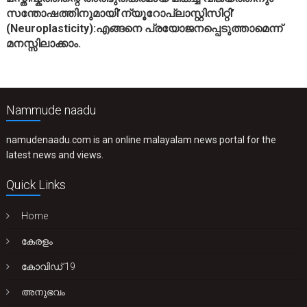
സന്തോഷത്തിനുമായി’ന്യൂറോപ്ലാസ്റ്റിസിറ്റി’
(Neuroplasticity):എങ്ങനെ പ്രയോജനപ്പെടുത്താമെന്ന്
മനസ്സിലാക്കാം.
Nammude naadu
namudenaadu.com is an online malayalam news portal for the
latest news and views.
Quick Links
Home
കേരളം
കോവിഡ് 19
അനുഭവം