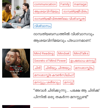
communication
Family
marriage
ആശയവിനിമയം
ദാമ്പത്യജീവിതം
ദാമ്പത്യജീവിതത്തിലെ വിശ്വസ്തത
വിശ്വാസം
ദാമ്പത്യബന്ധത്തിൽ വിശ്വാസവും
ആശയവിനിമയവും പ്രധാനമാണ്.
Mind Reading
Mindset
MindTalks
Secrets of Mind Power
ഉപബോധ മനസ്സ്
ചിരി
ചിരിയും ചിന്തയും
മനഃശാസ്ത്രം
മനഃശാസ്ത്ര കൗൺസിലിംഗ്
മനസ്സും ശരീരവും
മനസ്സ്
“അവൾ ചിരിക്കുന്നു… പക്ഷേ ആ ചിരിക്ക്
പിന്നിൽ ഒരു തകർന്ന മനസ്സുണ്ട്.”