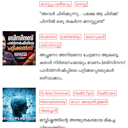
മനസ്സും ശരീരവും
മനസ്സ്
“അവൾ ചിരിക്കുന്നു… പക്ഷേ ആ ചിരിക്ക്
പിന്നിൽ ഒരു തകർന്ന മനസ്സുണ്ട്.”
Business
partnership
കരാറുകൾ
ബിസിനസ്സ്
അച്ഛനോ അനിയനോ ചേട്ടനോ ആകട്ടെ,
കരാർ നിർബന്ധമായും വേണം |ബിസിനസ്
പാർട്ണർഷിപ്പിലെ പറ്റിക്കപ്പെടലുകൾ
ഒഴിവാക്കാം..
Dr Arun Oommen
Health Tips
healthcare
Neuroplasticity
ഡോ .അരുൺ ഉമ്മൻ
തലച്ചോർ
മസ്തിഷ്കത്തിന്റെ അത്ഭുതകരമായ മികച്ച
വിജയത്തിനും