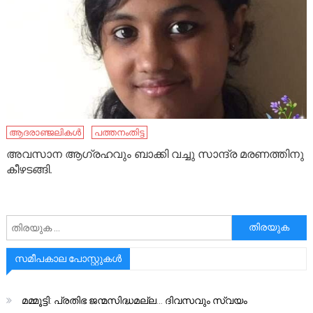
ആദരാഞ്ജലികൾ
പത്തനംതിട്ട
അവസാന ആഗ്രഹവും ബാക്കി വച്ചു സാന്ദ്ര മരണത്തിനു
കീഴടങ്ങി.
അനേഷിക്കുക
സമീപകാല പോസ്റ്റുകൾ
മമ്മൂട്ടി: പ്രതിഭ ജന്മസിദ്ധമല്ല… ദിവസവും സ്വയം