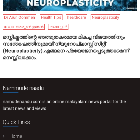
Dr Arun Oommen
Health Tips
healthcare
Neuroplasticity
ഡോ .അരുൺ ഉമ്മൻ
തലച്ചോർ
മസ്തിഷ്കത്തിന്റെ അത്ഭുതകരമായ മികച്ച വിജയത്തിനും
സന്തോഷത്തിനുമായി’ന്യൂറോപ്ലാസ്റ്റിസിറ്റി’
(Neuroplasticity):എങ്ങനെ പ്രയോജനപ്പെടുത്താമെന്ന്
മനസ്സിലാക്കാം.
Nammude naadu
namudenaadu.com is an online malayalam news portal for the
latest news and views.
Quick Links
Home