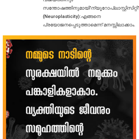
സന്തോഷത്തിനുമായി’ന്യൂറോപ്ലാസ്റ്റിസിറ്റി’
(Neuroplasticity):എങ്ങനെ
പ്രയോജനപ്പെടുത്താമെന്ന് മനസ്സിലാക്കാം.