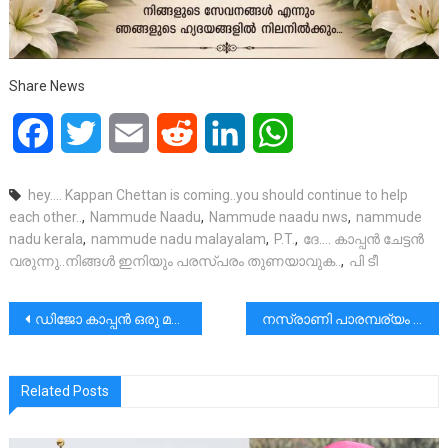
Share News
Facebook
Twitter
Email
Reddit
LinkedIn
WhatsApp
hey…. Kappan Chettan is coming..you should continue to help
each other..
,
Nammude Naadu
,
Nammude naadu nws
,
nammude
nadu kerala
,
nammude nadu malayalam
,
P.T.
,
ദേ…. കാപ്പൻ ചേട്ടൻ
വരുന്നു..നിങ്ങൾ ഇനിയും പരസ്പരം തുണയാവുക..
,
പി ടീ
പോസ്റ്റുകളിലൂടെ
ഡിജോ കാപ്പൻ ഒരു മന്ത്രിയും എം എൽ എ യും ആയി കാണണമെന്ന് കാപ്പനേക്കാൾ ആഗൃഹിച്ചു|വീട് പ്രാർഥനാലയമാക്കിയ രാഷ്ട്രീയക്കാരൻ
നസ്രാണി പാരമ്പര്യം വിളിച്ചോതുന്ന ‘ദ് നസ്രാണീസ്’ പ്രകാശനം ചെയ്തു
Related Posts