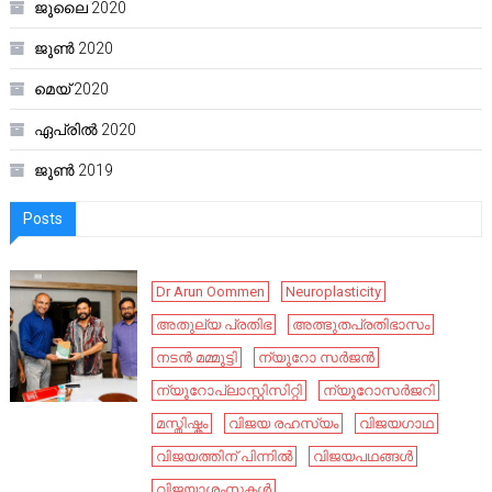
ജൂലൈ 2020
ജൂൺ 2020
മെയ്‌ 2020
ഏപ്രിൽ 2020
ജൂൺ 2019
Posts
Dr Arun Oommen
Neuroplasticity
അതുല്യ പ്രതിഭ
അത്ഭുതപ്രതിഭാസം
നടൻ മമ്മൂട്ടി
ന്യൂറോ സർജൻ
ന്യൂറോപ്ലാസ്റ്റിസിറ്റി
ന്യൂറോസർജറി
മസ്തിഷ്കം
വിജയ രഹസ്യം
വിജയഗാഥ
വിജയത്തിന് പിന്നിൽ
വിജയപഥങ്ങൾ
വിജയാശംസകൾ