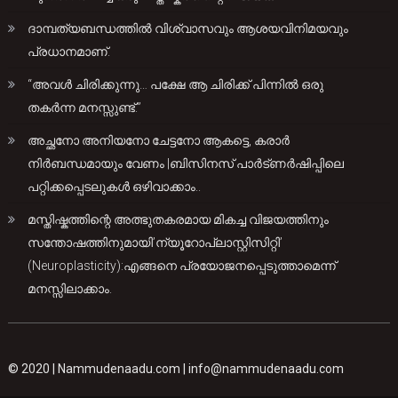
ദാമ്പത്യബന്ധത്തിൽ വിശ്വാസവും ആശയവിനിമയവും
പ്രധാനമാണ്.
“അവൾ ചിരിക്കുന്നു… പക്ഷേ ആ ചിരിക്ക് പിന്നിൽ ഒരു
തകർന്ന മനസ്സുണ്ട്.”
അച്ഛനോ അനിയനോ ചേട്ടനോ ആകട്ടെ, കരാർ
നിർബന്ധമായും വേണം |ബിസിനസ് പാർട്ണർഷിപ്പിലെ
പറ്റിക്കപ്പെടലുകൾ ഒഴിവാക്കാം..
മസ്തിഷ്കത്തിന്റെ അത്ഭുതകരമായ മികച്ച വിജയത്തിനും
സന്തോഷത്തിനുമായി’ന്യൂറോപ്ലാസ്റ്റിസിറ്റി’
(Neuroplasticity):എങ്ങനെ പ്രയോജനപ്പെടുത്താമെന്ന്
മനസ്സിലാക്കാം.
© 2020 |
Nammudenaadu.com
|
info@nammudenaadu.com