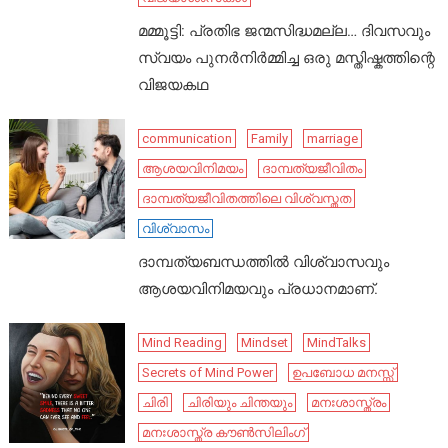
മമ്മൂട്ടി: പ്രതിഭ ജന്മസിദ്ധമല്ല… ദിവസവും
സ്വയം പുനർനിർമ്മിച്ച ഒരു മസ്തിഷ്കത്തിന്റെ
വിജയകഥ
communication
Family
marriage
ആശയവിനിമയം
ദാമ്പത്യജീവിതം
ദാമ്പത്യജീവിതത്തിലെ വിശ്വസ്തത
വിശ്വാസം
ദാമ്പത്യബന്ധത്തിൽ വിശ്വാസവും
ആശയവിനിമയവും പ്രധാനമാണ്.
Mind Reading
Mindset
MindTalks
Secrets of Mind Power
ഉപബോധ മനസ്സ്
ചിരി
ചിരിയും ചിന്തയും
മനഃശാസ്ത്രം
മനഃശാസ്ത്ര കൗൺസിലിംഗ്