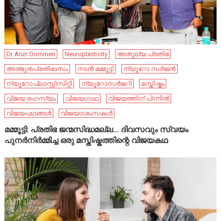
Dr Arun Oommen
Neuroplasticity
അതുല്യ പ്രതിഭ
അത്ഭുതപ്രതിഭാസം
നടൻ മമ്മൂട്ടി
ന്യൂറോ സർജൻ
ന്യൂറോപ്ലാസ്റ്റിസിറ്റി
ന്യൂറോസർജറി
മസ്തിഷ്കം
വിജയ രഹസ്യം
വിജയഗാഥ
വിജയത്തിന് പിന്നിൽ
വിജയപഥങ്ങൾ
വിജയാശംസകൾ
മമ്മൂട്ടി: പ്രതിഭ ജന്മസിദ്ധമല്ല… ദിവസവും സ്വയം
പുനർനിർമ്മിച്ച ഒരു മസ്തിഷ്കത്തിന്റെ വിജയകഥ