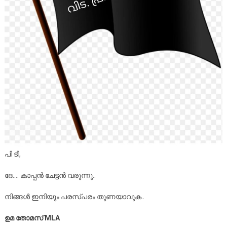
പി ടീ,
ദേ…. കാപ്പൻ ചേട്ടൻ വരുന്നു..
നിങ്ങൾ ഇനിയും പരസ്പരം തുണയാവുക..
ഉമ തോമസ്
MLA