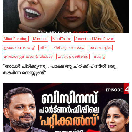
Mind Reading
Mindset
MindTalks
Secrets of Mind Power
ഉപബോധ മനസ്സ്
ചിരി
ചിരിയും ചിന്തയും
മനഃശാസ്ത്രം
മനഃശാസ്ത്ര കൗൺസിലിംഗ്
മനസ്സും ശരീരവും
മനസ്സ്
“അവൾ ചിരിക്കുന്നു… പക്ഷേ ആ ചിരിക്ക് പിന്നിൽ ഒരു
തകർന്ന മനസ്സുണ്ട്.”