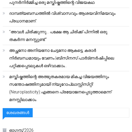
പുനർനിർമ്മിച്ച ഒരു മസ്തിഷ്കത്തിന്റെ വിജയകഥ
ദാമ്പത്യബന്ധത്തിൽ വിശ്വാസവും ആശയവിനിമയവും
പ്രധാനമാണ്.
“അവൾ ചിരിക്കുന്നു… പക്ഷേ ആ ചിരിക്ക് പിന്നിൽ ഒരു
തകർന്ന മനസ്സുണ്ട്.”
അച്ഛനോ അനിയനോ ചേട്ടനോ ആകട്ടെ, കരാർ
നിർബന്ധമായും വേണം |ബിസിനസ് പാർട്ണർഷിപ്പിലെ
പറ്റിക്കപ്പെടലുകൾ ഒഴിവാക്കാം..
മസ്തിഷ്കത്തിന്റെ അത്ഭുതകരമായ മികച്ച വിജയത്തിനും
സന്തോഷത്തിനുമായി’ന്യൂറോപ്ലാസ്റ്റിസിറ്റി’
(Neuroplasticity):എങ്ങനെ പ്രയോജനപ്പെടുത്താമെന്ന്
മനസ്സിലാക്കാം.
ശേഖരങ്ങൾ
ഓഗസ്റ്റ്‌ 2026