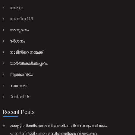
കേരളം
കോവിഡ് 19
അനുഭവം
ദർശനം
നാടിൻ്റെ നന്മക്ക്
വാർത്തകൾക്കപ്പുറം
ആരോഗ്യം
സന്ദേശം
Contact Us
Recent Posts
മമ്മൂട്ടി: പ്രതിഭ ജന്മസിദ്ധമല്ല… ദിവസവും സ്വയം
പുനർനിർമ്മിച്ച ഒരു മസ്തിഷ്കത്തിന്റെ വിജയകഥ