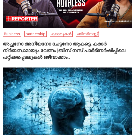
Business
partnership
കരാറുകൾ
ബിസിനസ്സ്
അച്ഛനോ അനിയനോ ചേട്ടനോ ആകട്ടെ, കരാർ
നിർബന്ധമായും വേണം |ബിസിനസ് പാർട്ണർഷിപ്പിലെ
പറ്റിക്കപ്പെടലുകൾ ഒഴിവാക്കാം..