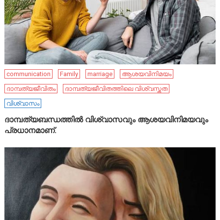
communication
Family
marriage
ആശയവിനിമയം
ദാമ്പത്യജീവിതം
ദാമ്പത്യജീവിതത്തിലെ വിശ്വസ്തത
വിശ്വാസം
ദാമ്പത്യബന്ധത്തിൽ വിശ്വാസവും ആശയവിനിമയവും
പ്രധാനമാണ്.