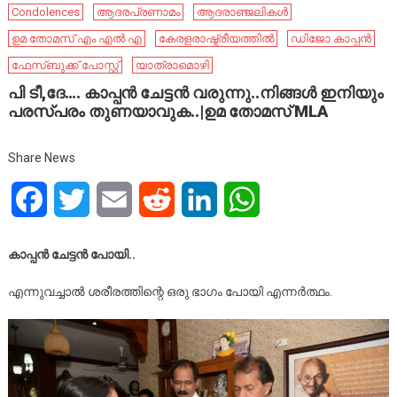
Condolences
ആദരപ്രണാമം
ആദരാഞ്ജലികൾ
ഉമ തോമസ് എം എൽ എ
കേരളരാഷ്ട്രീയത്തിൽ
ഡിജോ കാപ്പൻ
ഫേ​സ്ബു​ക്ക് പോ​സ്റ്റ്
യാത്രാമൊഴി
പി ടീ,ദേ…. കാപ്പൻ ചേട്ടൻ വരുന്നു..നിങ്ങൾ ഇനിയും
പരസ്പരം തുണയാവുക..|ഉമ തോമസ് MLA
Share News
Facebook
Twitter
Email
Reddit
LinkedIn
WhatsApp
കാപ്പൻ ചേട്ടൻ പോയി..
എന്നുവച്ചാൽ ശരീരത്തിന്റെ ഒരു ഭാഗം പോയി എന്നർത്ഥം.