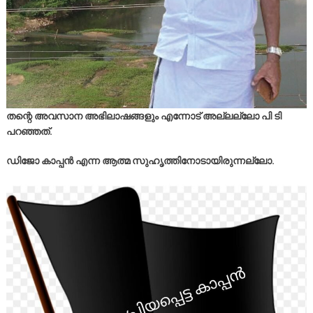
തന്റെ അവസാന അഭിലാഷങ്ങളും എന്നോട് അല്ലല്ലോ പി ടി
പറഞ്ഞത്.
ഡിജോ കാപ്പൻ എന്ന ആത്മ സുഹൃത്തിനോടായിരുന്നല്ലോ.