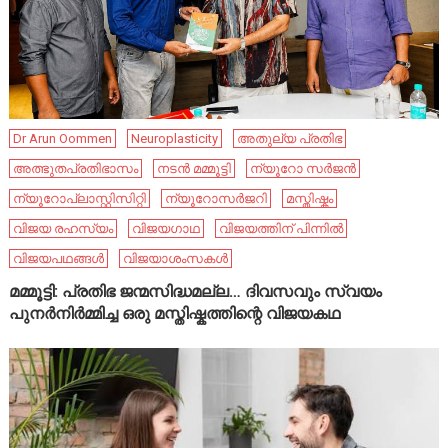
Dr Arun Oommen
Neuroplasticity
അതുല്യ പ്രതിഭ
അത്ഭുതപ്രതിഭാസം
നടൻ മമ്മൂട്ടി
ന്യൂറോ സർജൻ
ന്യൂറോപ്ലാസ്റ്റിസിറ്റി
ന്യൂറോസർജറി
മസ്തിഷ്കം
വിജയ രഹസ്യം
വിജയഗാഥ
വിജയത്തിന് പിന്നിൽ
വിജയപഥങ്ങൾ
വിജയാശംസകൾ
മമ്മൂട്ടി: പ്രതിഭ ജന്മസിദ്ധമല്ല… ദിവസവും സ്വയം
പുനർനിർമ്മിച്ച ഒരു മസ്തിഷ്കത്തിന്റെ വിജയകഥ