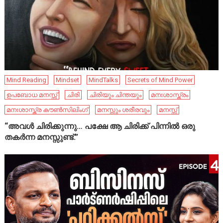
Mind Reading
Mindset
MindTalks
Secrets of Mind Power
ഉപബോധ മനസ്സ്
ചിരി
ചിരിയും ചിന്തയും
മനഃശാസ്ത്രം
മനഃശാസ്ത്ര കൗൺസിലിംഗ്
മനസ്സും ശരീരവും
മനസ്സ്
“അവൾ ചിരിക്കുന്നു… പക്ഷേ ആ ചിരിക്ക് പിന്നിൽ ഒരു
തകർന്ന മനസ്സുണ്ട്.”