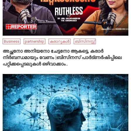
Business
partnership
കരാറുകൾ
ബിസിനസ്സ്
അച്ഛനോ അനിയനോ ചേട്ടനോ ആകട്ടെ, കരാർ
നിർബന്ധമായും വേണം |ബിസിനസ് പാർട്ണർഷിപ്പിലെ
പറ്റിക്കപ്പെടലുകൾ ഒഴിവാക്കാം..