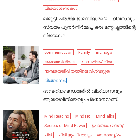
വിജയാശംസകൾ
മമ്മൂട്ടി: പ്രതിഭ ജന്മസിദ്ധമല്ല… ദിവസവും
സ്വയം പുനർനിർമ്മിച്ച ഒരു മസ്തിഷ്കത്തിന്റെ
വിജയകഥ
communication
Family
marriage
ആശയവിനിമയം
ദാമ്പത്യജീവിതം
ദാമ്പത്യജീവിതത്തിലെ വിശ്വസ്തത
വിശ്വാസം
ദാമ്പത്യബന്ധത്തിൽ വിശ്വാസവും
ആശയവിനിമയവും പ്രധാനമാണ്.
Mind Reading
Mindset
MindTalks
Secrets of Mind Power
ഉപബോധ മനസ്സ്
ചിരി
ചിരിയും ചിന്തയും
മനഃശാസ്ത്രം