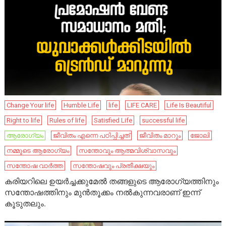
Change Your life
Humble Life
life
LIFE CARE
Life Is Beautiful
Right to life
Rules of life
Satisfied Life
successful life
ആരോഗ്യം
ജീവിതം എന്നെ പഠിപ്പിച്ചത്
ജീവിതം മാറും
ജോലി
നമ്മുടെ ആരോഗ്യം
സന്തോവും ആത്മവിശ്വാസവും
സന്തോഷ വാർത്ത
സന്തോഷവും പ്രതീക്ഷയും
കരിയറിലെ ഉയര്‍ച്ചക്കുമേല്‍ തങ്ങളുടെ ആരോഗ്യത്തിനും
സന്തോഷത്തിനും മുന്‍തൂക്കം നല്‍കുന്നവരാണ് ഇന്ന്
കൂടുതലും.