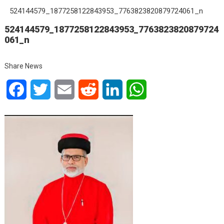
524144579_1877258122843953_7763823820879724061_n
524144579_1877258122843953_7763823820879724
061_n
Share News
Facebook
Twitter
Email
Reddit
LinkedIn
WhatsApp