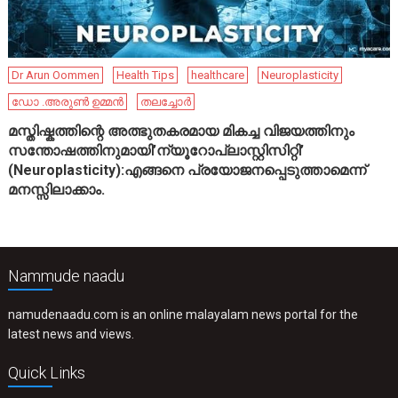
Dr Arun Oommen
Health Tips
healthcare
Neuroplasticity
ഡോ .അരുൺ ഉമ്മൻ
തലച്ചോർ
മസ്തിഷ്കത്തിന്റെ അത്ഭുതകരമായ മികച്ച വിജയത്തിനും
സന്തോഷത്തിനുമായി’ന്യൂറോപ്ലാസ്റ്റിസിറ്റി’
(Neuroplasticity):എങ്ങനെ പ്രയോജനപ്പെടുത്താമെന്ന്
മനസ്സിലാക്കാം.
Nammude naadu
namudenaadu.com is an online malayalam news portal for the
latest news and views.
Quick Links