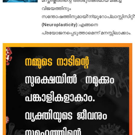
മസ്തിഷ്കത്തിന്റെ അത്ഭുതകരമായ മികച്ച
വിജയത്തിനും
സന്തോഷത്തിനുമായി’ന്യൂറോപ്ലാസ്റ്റിസിറ്റി’
(Neuroplasticity):എങ്ങനെ
പ്രയോജനപ്പെടുത്താമെന്ന് മനസ്സിലാക്കാം.