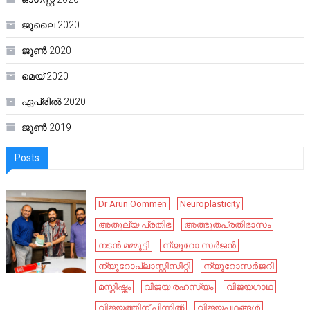
ജൂലൈ 2020
ജൂൺ 2020
മെയ്‌ 2020
ഏപ്രിൽ 2020
ജൂൺ 2019
Posts
Dr Arun Oommen
Neuroplasticity
അതുല്യ പ്രതിഭ
അത്ഭുതപ്രതിഭാസം
നടൻ മമ്മൂട്ടി
ന്യൂറോ സർജൻ
ന്യൂറോപ്ലാസ്റ്റിസിറ്റി
ന്യൂറോസർജറി
മസ്തിഷ്കം
വിജയ രഹസ്യം
വിജയഗാഥ
വിജയത്തിന് പിന്നിൽ
വിജയപഥങ്ങൾ