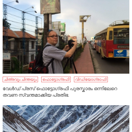
ചിത്രവും ചിന്തയും
ഫൊട്ടോഗ്രഫി
വിഡിയോഗ്രാഫി
വേൾഡ് പ്രസ് ഫൊട്ടോഗ്രഫി പുരസ്കാരം ഒന്നിലേറെ
തവണ സ്വന്തമാക്കിയ പ്രതിഭ.