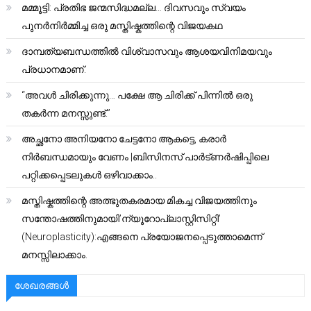
മമ്മൂട്ടി: പ്രതിഭ ജന്മസിദ്ധമല്ല… ദിവസവും സ്വയം
പുനർനിർമ്മിച്ച ഒരു മസ്തിഷ്കത്തിന്റെ വിജയകഥ
ദാമ്പത്യബന്ധത്തിൽ വിശ്വാസവും ആശയവിനിമയവും
പ്രധാനമാണ്.
“അവൾ ചിരിക്കുന്നു… പക്ഷേ ആ ചിരിക്ക് പിന്നിൽ ഒരു
തകർന്ന മനസ്സുണ്ട്.”
അച്ഛനോ അനിയനോ ചേട്ടനോ ആകട്ടെ, കരാർ
നിർബന്ധമായും വേണം |ബിസിനസ് പാർട്ണർഷിപ്പിലെ
പറ്റിക്കപ്പെടലുകൾ ഒഴിവാക്കാം..
മസ്തിഷ്കത്തിന്റെ അത്ഭുതകരമായ മികച്ച വിജയത്തിനും
സന്തോഷത്തിനുമായി’ന്യൂറോപ്ലാസ്റ്റിസിറ്റി’
(Neuroplasticity):എങ്ങനെ പ്രയോജനപ്പെടുത്താമെന്ന്
മനസ്സിലാക്കാം.
ശേഖരങ്ങൾ