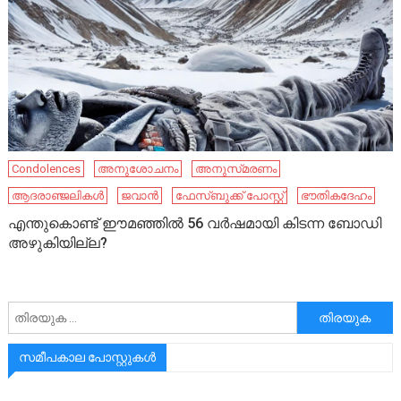
Condolences
അനുശോചനം
അനുസ്‌മരണം
ആദരാഞ്ജലികൾ
ജവാൻ
ഫേസ്ബുക്ക് പോസ്റ്റ്
ഭൗതികദേഹം
എന്തുകൊണ്ട് ഈമഞ്ഞില്‍ 56 വര്‍ഷമായി കിടന്ന ബോഡി
അഴുകിയില്ല?
അനേഷിക്കുക
സമീപകാല പോസ്റ്റുകൾ