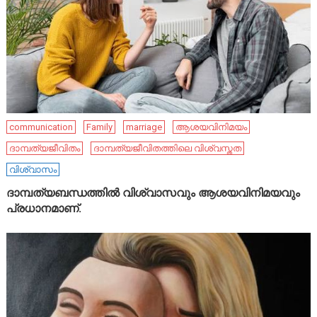
communication
Family
marriage
ആശയവിനിമയം
ദാമ്പത്യജീവിതം
ദാമ്പത്യജീവിതത്തിലെ വിശ്വസ്തത
വിശ്വാസം
ദാമ്പത്യബന്ധത്തിൽ വിശ്വാസവും ആശയവിനിമയവും
പ്രധാനമാണ്.