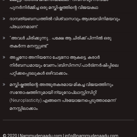
പുനർനിർമ്മിച്ച ഒരു മസ്തിഷ്കത്തിന്റെ വിജയകഥ
ദാമ്പത്യബന്ധത്തിൽ വിശ്വാസവും ആശയവിനിമയവും
പ്രധാനമാണ്.
“അവൾ ചിരിക്കുന്നു… പക്ഷേ ആ ചിരിക്ക് പിന്നിൽ ഒരു
തകർന്ന മനസ്സുണ്ട്.”
അച്ഛനോ അനിയനോ ചേട്ടനോ ആകട്ടെ, കരാർ
നിർബന്ധമായും വേണം |ബിസിനസ് പാർട്ണർഷിപ്പിലെ
പറ്റിക്കപ്പെടലുകൾ ഒഴിവാക്കാം..
മസ്തിഷ്കത്തിന്റെ അത്ഭുതകരമായ മികച്ച വിജയത്തിനും
സന്തോഷത്തിനുമായി’ന്യൂറോപ്ലാസ്റ്റിസിറ്റി’
(Neuroplasticity):എങ്ങനെ പ്രയോജനപ്പെടുത്താമെന്ന്
മനസ്സിലാക്കാം.
© 2020 |
Nammudenaadu.com
|
info@nammudenaadu.com