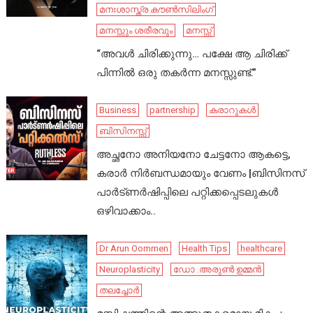
മനഃശാസ്ത്ര കൗൺസിലിംഗ്
മനസ്സും ശരീരവും
മനസ്സ്
“അവൾ ചിരിക്കുന്നു… പക്ഷേ ആ ചിരിക്ക്
പിന്നിൽ ഒരു തകർന്ന മനസ്സുണ്ട്.”
Business
partnership
കരാറുകൾ
ബിസിനസ്സ്
അച്ഛനോ അനിയനോ ചേട്ടനോ ആകട്ടെ,
കരാർ നിർബന്ധമായും വേണം |ബിസിനസ്
പാർട്ണർഷിപ്പിലെ പറ്റിക്കപ്പെടലുകൾ
ഒഴിവാക്കാം..
Dr Arun Oommen
Health Tips
healthcare
Neuroplasticity
ഡോ .അരുൺ ഉമ്മൻ
തലച്ചോർ