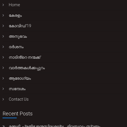
Home
കേരളം
കോവിഡ് 19
അനുഭവം
ദർശനം
നാടിൻ്റെ നന്മക്ക്
വാർത്തകൾക്കപ്പുറം
ആരോഗ്യം
സന്ദേശം
Contact Us
Recent Posts
മമ്മൂട്ടി: പ്രതിഭ ജന്മസിദ്ധമല്ല… ദിവസവും സ്വയം