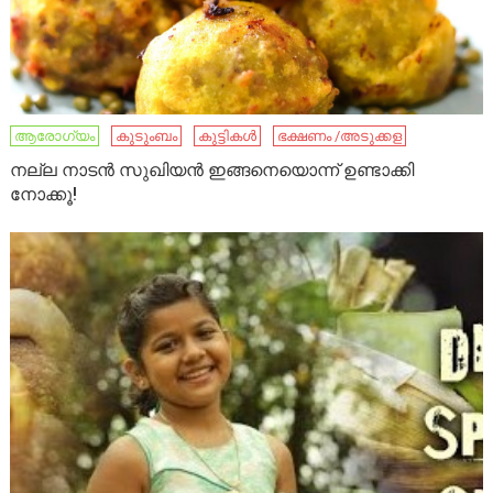
ആരോഗ്യം
കുടുംബം
കുട്ടികൾ
ഭക്ഷണം /അടുക്കള
നല്ല നാടൻ സുഖിയൻ ഇങ്ങനെയൊന്ന് ഉണ്ടാക്കി
നോക്കൂ!