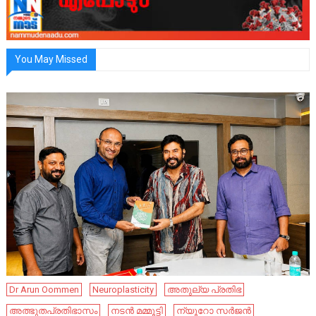
You May Missed
Dr Arun Oommen
Neuroplasticity
അതുല്യ പ്രതിഭ
അത്ഭുതപ്രതിഭാസം
നടൻ മമ്മൂട്ടി
ന്യൂറോ സർജൻ