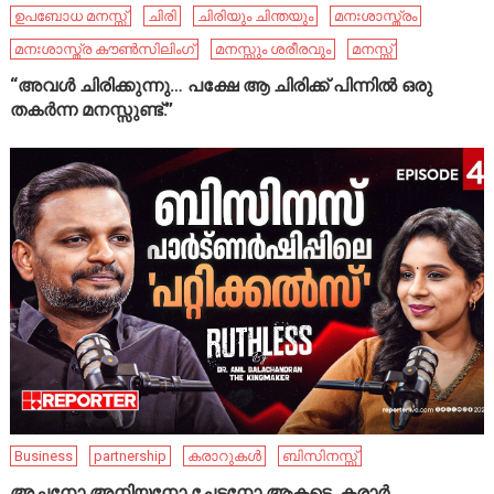
ഉപബോധ മനസ്സ്
ചിരി
ചിരിയും ചിന്തയും
മനഃശാസ്ത്രം
മനഃശാസ്ത്ര കൗൺസിലിംഗ്
മനസ്സും ശരീരവും
മനസ്സ്
“അവൾ ചിരിക്കുന്നു… പക്ഷേ ആ ചിരിക്ക് പിന്നിൽ ഒരു
തകർന്ന മനസ്സുണ്ട്.”
Business
partnership
കരാറുകൾ
ബിസിനസ്സ്
അച്ഛനോ അനിയനോ ചേട്ടനോ ആകട്ടെ, കരാർ