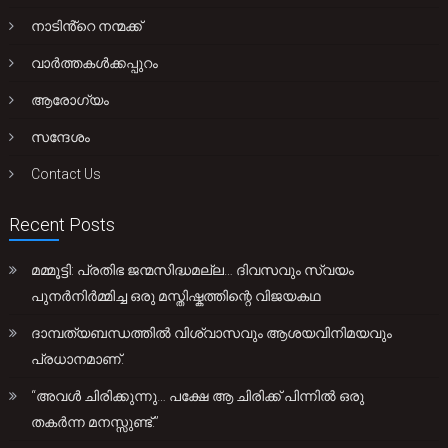
നാടിൻ്റെ നന്മക്ക്
വാർത്തകൾക്കപ്പുറം
ആരോഗ്യം
സന്ദേശം
Contact Us
Recent Posts
മമ്മൂട്ടി: പ്രതിഭ ജന്മസിദ്ധമല്ല… ദിവസവും സ്വയം
പുനർനിർമ്മിച്ച ഒരു മസ്തിഷ്കത്തിന്റെ വിജയകഥ
ദാമ്പത്യബന്ധത്തിൽ വിശ്വാസവും ആശയവിനിമയവും
പ്രധാനമാണ്.
“അവൾ ചിരിക്കുന്നു… പക്ഷേ ആ ചിരിക്ക് പിന്നിൽ ഒരു
തകർന്ന മനസ്സുണ്ട്.”