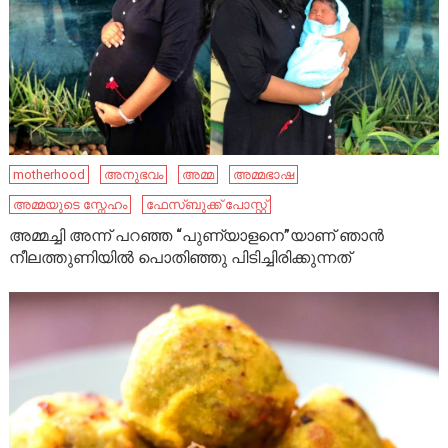
motherhood
അനുഭവം
അമ്മ
അമ്മഭാഷ
അമ്മയുടെ സ്നേഹം
ഫേ​സ്ബു​ക്ക് പോ​സ്റ്റ്
അമ്മച്ചി അന്ന് പറഞ്ഞ “പുണ്യാളനെ”യാണ് ഞാൻ
നീലത്തുണിയിൽ പൊതിഞ്ഞു പിടിച്ചിരിക്കുന്നത്