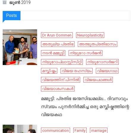
ജൂൺ 2019
Posts
Dr Arun Oommen
Neuroplasticity
അതുല്യ പ്രതിഭ
അത്ഭുതപ്രതിഭാസം
നടൻ മമ്മൂട്ടി
ന്യൂറോ സർജൻ
ന്യൂറോപ്ലാസ്റ്റിസിറ്റി
ന്യൂറോസർജറി
മസ്തിഷ്കം
വിജയ രഹസ്യം
വിജയഗാഥ
വിജയത്തിന് പിന്നിൽ
വിജയപഥങ്ങൾ
വിജയാശംസകൾ
മമ്മൂട്ടി: പ്രതിഭ ജന്മസിദ്ധമല്ല… ദിവസവും
സ്വയം പുനർനിർമ്മിച്ച ഒരു മസ്തിഷ്കത്തിന്റെ
വിജയകഥ
communication
Family
marriage