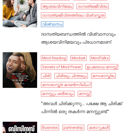
ആശയവിനിമയം
ദാമ്പത്യജീവിതം
ദാമ്പത്യജീവിതത്തിലെ വിശ്വസ്തത
വിശ്വാസം
ദാമ്പത്യബന്ധത്തിൽ വിശ്വാസവും
ആശയവിനിമയവും പ്രധാനമാണ്.
Mind Reading
Mindset
MindTalks
Secrets of Mind Power
ഉപബോധ മനസ്സ്
ചിരി
ചിരിയും ചിന്തയും
മനഃശാസ്ത്രം
മനഃശാസ്ത്ര കൗൺസിലിംഗ്
മനസ്സും ശരീരവും
മനസ്സ്
“അവൾ ചിരിക്കുന്നു… പക്ഷേ ആ ചിരിക്ക്
പിന്നിൽ ഒരു തകർന്ന മനസ്സുണ്ട്.”
Business
partnership
കരാറുകൾ