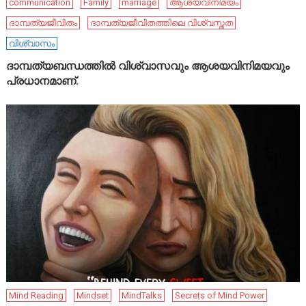
communication
Family
marriage
ആശയവിനിമയം
ദാമ്പത്യജീവിതം
ദാമ്പത്യജീവിതത്തിലെ വിശ്വസ്തത
വിശ്വാസം
ദാമ്പത്യബന്ധത്തിൽ വിശ്വാസവും ആശയവിനിമയവും
പ്രധാനമാണ്.
Mind Reading
Mindset
MindTalks
Secrets of Mind Power