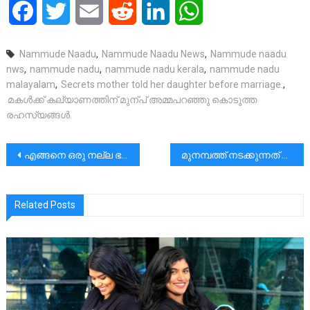
Facebook
Twitter
Email
Reddit
LinkedIn
WhatsApp
Nammude Naadu
,
Nammude Naadu News
,
Nammude naadu
nws
,
nammude nadu
,
nammude nadu kerala
,
nammude nadu
malayalam
,
Secrets mother told her daughter before marriage.
,
മകള്‍ക്ക് കല്യാണത്തിന് മുന്പ് അമ്മപറഞ്ഞു കൊടുത്ത
രഹസ്യങ്ങള്‍.
പോസ്റ്റുകളിലൂടെ
എങ്ങനെ ഒരു നല്ല ഭർത്താവ് ആകാം?
മുനമ്പത്ത് നടക്കുന്നത് കടുത്ത മനുഷ്യാവകാശ ലംഘനം:മോണ്‍. റോക്കി റോബി കളത്തില്‍
Related Posts