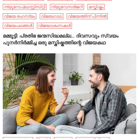
ന്യൂറോപ്ലാസ്റ്റിസിറ്റി
ന്യൂറോസർജറി
മസ്തിഷ്കം
വിജയ രഹസ്യം
വിജയഗാഥ
വിജയത്തിന് പിന്നിൽ
വിജയപഥങ്ങൾ
വിജയാശംസകൾ
മമ്മൂട്ടി: പ്രതിഭ ജന്മസിദ്ധമല്ല… ദിവസവും സ്വയം
പുനർനിർമ്മിച്ച ഒരു മസ്തിഷ്കത്തിന്റെ വിജയകഥ