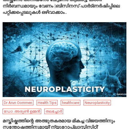
നിർബന്ധമായും വേണം |ബിസിനസ് പാർട്ണർഷിപ്പിലെ
പറ്റിക്കപ്പെടലുകൾ ഒഴിവാക്കാം..
Dr Arun Oommen
Health Tips
healthcare
Neuroplasticity
ഡോ .അരുൺ ഉമ്മൻ
തലച്ചോർ
മസ്തിഷ്കത്തിന്റെ അത്ഭുതകരമായ മികച്ച വിജയത്തിനും
സന്തോഷത്തിനുമായി’ന്യൂറോപ്ലാസ്റ്റിസിറ്റി’