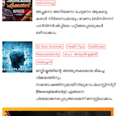
ബിസിനസ്സ്
അച്ഛനോ അനിയനോ ചേട്ടനോ ആകട്ടെ,
കരാർ നിർബന്ധമായും വേണം |ബിസിനസ്
പാർട്ണർഷിപ്പിലെ പറ്റിക്കപ്പെടലുകൾ
ഒഴിവാക്കാം..
Dr Arun Oommen
Health Tips
healthcare
Neuroplasticity
ഡോ .അരുൺ ഉമ്മൻ
തലച്ചോർ
മസ്തിഷ്കത്തിന്റെ അത്ഭുതകരമായ മികച്ച
വിജയത്തിനും
സന്തോഷത്തിനുമായി’ന്യൂറോപ്ലാസ്റ്റിസിറ്റി’
(Neuroplasticity):എങ്ങനെ
പ്രയോജനപ്പെടുത്താമെന്ന് മനസ്സിലാക്കാം.